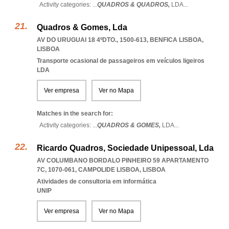
Activity categories: ...
QUADROS & QUADROS,
LDA
...
Quadros & Gomes, Lda
AV DO URUGUAI 18 4ºDTO., 1500-613
,
BENFICA LISBOA
,
LISBOA
Transporte ocasional de passageiros em veículos ligeiros
LDA
Ver empresa
Ver no Mapa
Matches in the search for:
Activity categories: ...
QUADROS & GOMES,
LDA
...
Ricardo Quadros, Sociedade Unipessoal, Lda
AV COLUMBANO BORDALO PINHEIRO 59 APARTAMENTO
7C, 1070-061
,
CAMPOLIDE LISBOA
,
LISBOA
Atividades de consultoria em informática
UNIP
Ver empresa
Ver no Mapa