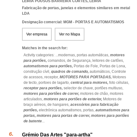
LEIRIA POUSOS BARREIRA CORTES
,
LEIRIA
Fabricação de portas, janelas e elementos similares em metal
LDA
Designação comercial: MGM - PORTAS E AUTOMATISMOS
Ver empresa
Ver no Mapa
Matches in the search for:
Activity categories: ...
modernas,
portas automáticas,
motores
para portões,
comandos,
de Segurança,
leitores de cartões,
automatismos para portões,
Portas de Fole,
Portas de Lona,
construção cívil,
quadros de comando,
automáticos,
Controle
de acessos,
receptor,
MOTORES PARA PORTADAS,
Motores
de tecto,
portoes de lagarto,
central para motores,
foto células,
receptor para portões,
selector de chave,
portões multiuso,
motores para portões de correr,
motores de chão,
motores
articulados,
motores para portões de exterior,
Motores de
braço aéreos,
de hangares,
acessórios para fabricação
portões,
electrónica automatismos,
portas,
automatismos para
portas,
motores para portas de correr,
motores para portões
de batente
...
Grémio Das Artes "para-artha"