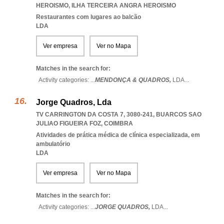
HEROISMO
,
ILHA TERCEIRA ANGRA HEROISMO
Restaurantes com lugares ao balcão
LDA
Ver empresa
Ver no Mapa
Matches in the search for:
Activity categories: ...
MENDONÇA & QUADROS,
LDA
...
Jorge Quadros, Lda
TV CARRINGTON DA COSTA 7, 3080-241
,
BUARCOS SAO
JULIAO FIGUEIRA FOZ
,
COIMBRA
Atividades de prática médica de clínica especializada, em
ambulatório
LDA
Ver empresa
Ver no Mapa
Matches in the search for:
Activity categories: ...
JORGE QUADROS,
LDA
...