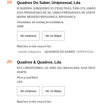
Quadros Do Saber, Unipessoal, Lda
R GUERRA JUNQUEIRO 53 2ºESQ.TRÁS, 5300-170, UNIÃO
DAS FREGUESIAS DE SE
,
UNIAO FREGUESIAS SE SANTA
MARIA MEIXEDO BRAGANCA
,
BRAGANCA
Atividades de mediação imobiliária
UNIP
Ver empresa
Ver no Mapa
Matches in the search for:
Activity categories: ...
QUADROS DO SABER,
UNIPESSOAL
...
Quadros & Quadros, Lda
EST LONGITUDINAL 20, 9950-322
,
MADALENA
,
ILHA PICO
HORTA
Pesca marítima
LDA
Ver empresa
Ver no Mapa
Matches in the search for: