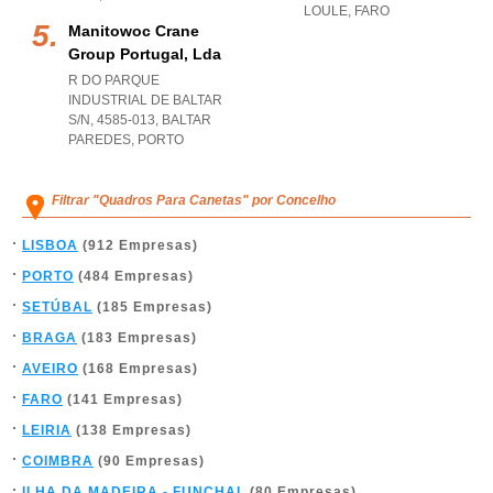
LOULE
,
FARO
Manitowoc Crane
Group Portugal, Lda
R DO PARQUE
INDUSTRIAL DE BALTAR
S/N, 4585-013
,
BALTAR
PAREDES
,
PORTO
Filtrar "Quadros Para Canetas" por Concelho
LISBOA
(912 Empresas)
PORTO
(484 Empresas)
SETÚBAL
(185 Empresas)
BRAGA
(183 Empresas)
AVEIRO
(168 Empresas)
FARO
(141 Empresas)
LEIRIA
(138 Empresas)
COIMBRA
(90 Empresas)
ILHA DA MADEIRA - FUNCHAL
(80 Empresas)