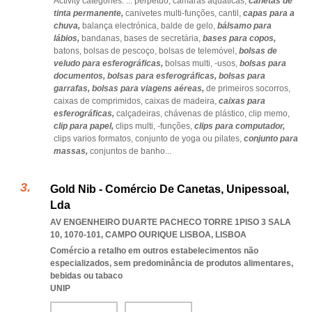
Activity categories: ...
perpétuo,
câmaras aquáticas,
canetas de
tinta permanente,
canivetes multi-funções,
cantil,
capas para a
chuva,
balança electrónica,
balde de gelo,
bálsamo para
lábios,
bandanas,
bases de secretária,
bases para copos,
batons,
bolsas de pescoço,
bolsas de telemóvel,
bolsas de
veludo para esferográficas,
bolsas multi,
-usos,
bolsas para
documentos,
bolsas para esferográficas,
bolsas para
garrafas,
bolsas para viagens aéreas,
de primeiros socorros,
caixas de comprimidos,
caixas de madeira,
caixas para
esferográficas,
calçadeiras,
chávenas de plástico,
clip memo,
clip para papel,
clips multi,
-funções,
clips para computador,
clips varios formatos,
conjunto de yoga ou pilates,
conjunto para
massas,
conjuntos de banho
...
Gold Nib - Comércio De Canetas, Unipessoal,
Lda
AV ENGENHEIRO DUARTE PACHECO TORRE 1PISO 3 SALA
10, 1070-101
,
CAMPO OURIQUE LISBOA
,
LISBOA
Comércio a retalho em outros estabelecimentos não
especializados, sem predominância de produtos alimentares,
bebidas ou tabaco
UNIP