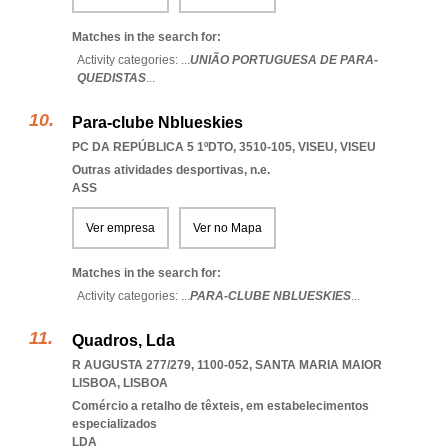
Matches in the search for:
Activity categories: ...
UNIÃO PORTUGUESA DE PARA-
QUEDISTAS
...
Para-clube Nblueskies
PC DA REPÚBLICA 5 1ºDTO, 3510-105
,
VISEU
,
VISEU
Outras atividades desportivas, n.e.
ASS
Ver empresa
Ver no Mapa
Matches in the search for:
Activity categories: ...
PARA-CLUBE NBLUESKIES
...
Quadros, Lda
R AUGUSTA 277/279, 1100-052
,
SANTA MARIA MAIOR
LISBOA
,
LISBOA
Comércio a retalho de têxteis, em estabelecimentos
especializados
LDA