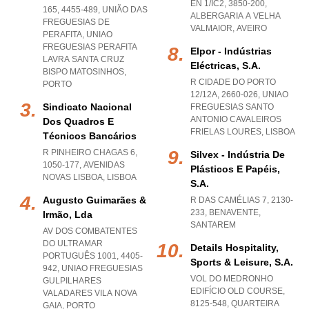
EN 1/IC2, 3850-200
,
165, 4455-489, UNIÃO DAS
ALBERGARIA A VELHA
FREGUESIAS DE
VALMAIOR
,
AVEIRO
PERAFITA
,
UNIAO
FREGUESIAS PERAFITA
Elpor - Indústrias
LAVRA SANTA CRUZ
Eléctricas, S.a.
BISPO MATOSINHOS
,
R CIDADE DO PORTO
PORTO
12/12A, 2660-026
,
UNIAO
Sindicato Nacional
FREGUESIAS SANTO
ANTONIO CAVALEIROS
Dos Quadros E
FRIELAS LOURES
,
LISBOA
Técnicos Bancários
R PINHEIRO CHAGAS 6,
Silvex - Indústria De
1050-177
,
AVENIDAS
Plásticos E Papéis,
NOVAS LISBOA
,
LISBOA
S.a.
Augusto Guimarães &
R DAS CAMÉLIAS 7, 2130-
233
,
BENAVENTE
,
Irmão, Lda
SANTAREM
AV DOS COMBATENTES
DO ULTRAMAR
Details Hospitality,
PORTUGUÊS 1001, 4405-
Sports & Leisure, S.a.
942
,
UNIAO FREGUESIAS
VOL DO MEDRONHO
GULPILHARES
EDIFÍCIO OLD COURSE,
VALADARES VILA NOVA
8125-548
,
QUARTEIRA
GAIA
,
PORTO