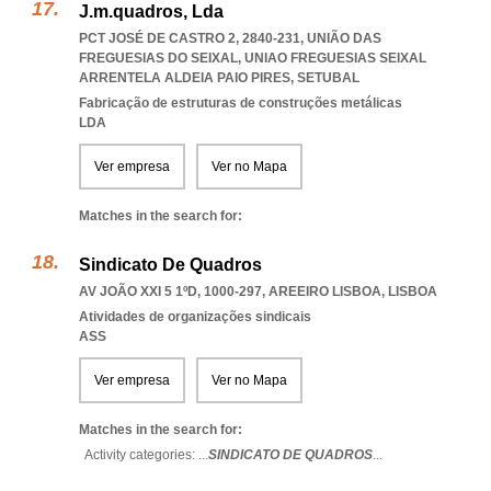
J.m.quadros, Lda
PCT JOSÉ DE CASTRO 2, 2840-231, UNIÃO DAS
FREGUESIAS DO SEIXAL
,
UNIAO FREGUESIAS SEIXAL
ARRENTELA ALDEIA PAIO PIRES
,
SETUBAL
Fabricação de estruturas de construções metálicas
LDA
Ver empresa
Ver no Mapa
Matches in the search for:
Sindicato De Quadros
AV JOÃO XXI 5 1ºD, 1000-297
,
AREEIRO LISBOA
,
LISBOA
Atividades de organizações sindicais
ASS
Ver empresa
Ver no Mapa
Matches in the search for:
Activity categories: ...
SINDICATO DE QUADROS
...