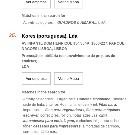
Ver empresa
Ver no Mapa
Matches in the search for:
Activity categories: ...
QUADROS & AMARAL,
LDA
...
Kores (portuguesa), Lda
AV INFANTE DOM HENRIQUE 354/354A, 1800-227
,
PARQUE
NACOES LISBOA
,
LISBOA
Promoção imobiliária (desenvolvimento de projetos de
edifícios)
LDA
Ver empresa
Ver no Mapa
Matches in the search for:
Activity categories: ...
Organizers,
Canetas Montblanc,
Tinteiros
jacto de tinta,
tinteiros Rotring,
tinteiros ink jet,
Fitas para,
impressoras,
fitas para registadoras,
fitas para máquinas
escrever,
correctores,
roll on,
notas adesivas,
cinta
autoadesiva para embalagem,
cartuchos ink jet,
cartuchos
tóner,
cassetes para impressoras,
almofadas de carimbo,
correction,
tinta para
...