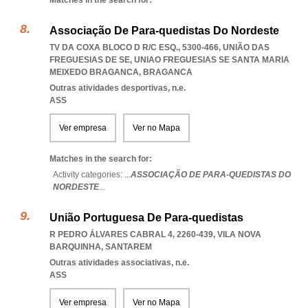
Matches in the search for:
Associação De Para-quedistas Do Nordeste
TV DA COXA BLOCO D R/C ESQ., 5300-466, UNIÃO DAS
FREGUESIAS DE SE
,
UNIAO FREGUESIAS SE SANTA MARIA
MEIXEDO BRAGANCA
,
BRAGANCA
Outras atividades desportivas, n.e.
ASS
Ver empresa
Ver no Mapa
Matches in the search for:
Activity categories: ...
ASSOCIAÇÃO DE PARA-QUEDISTAS DO
NORDESTE
...
União Portuguesa De Para-quedistas
R PEDRO ÁLVARES CABRAL 4, 2260-439
,
VILA NOVA
BARQUINHA
,
SANTAREM
Outras atividades associativas, n.e.
ASS
Ver empresa
Ver no Mapa