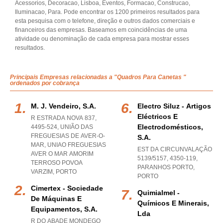
Acessorios, Decoracao, Lisboa, Eventos, Formacao, Construcao,
Iluminacao, Para. Pode encontrar os 1200 primeiros resultados para
esta pesquisa com o telefone, direção e outros dados comerciais e
financeiros das empresas. Baseamos em coincidências de uma
atividade ou denominação de cada empresa para mostrar esses
resultados.
Principais Empresas relacionadas a "Quadros Para Canetas "
ordenados por cobrança
M. J. Vendeiro, S.a.
Electro Siluz - Artigos
Eléctricos E
R ESTRADA NOVA 837,
Electrodomésticos,
4495-524, UNIÃO DAS
FREGUESIAS DE AVER-O-
S.a.
MAR
,
UNIAO FREGUESIAS
EST DA CIRCUNVALAÇÃO
AVER O MAR AMORIM
5139/5157, 4350-119
,
TERROSO POVOA
PARANHOS PORTO
,
VARZIM
,
PORTO
PORTO
Cimertex - Sociedade
Quimialmel -
De Máquinas E
Químicos E Minerais,
Equipamentos, S.a.
Lda
R DO ABADE MONDEGO