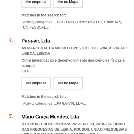
Ver empresa
Ver no Mapa
Matches in the search for:
Activity categories: ...
GOLD NIB - COMÉRCIO DE CANETAS,
UNIPESSOAL
...
Para-vir, Lda
AV MARECHAL CRAVEIRO LOPES 8 B3, 1700-284
,
ALVALADE
LISBOA
,
LISBOA
Outra investigação e desenvolvimento das ciências físicas e
naturais
LDA
Ver empresa
Ver no Mapa
Matches in the search for:
Activity categories: ...
PARA-VIR,
LDA
...
Mário Graça Mendes, Lda
R CORONEL JOSÉ PEREIRA PASCOAL 59, 2410-234, UNIÃO
DAS FREGUESIAS DE LEIRIA, POUSOS
,
UNIAO FREGUESIAS