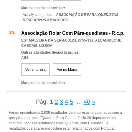
Matches in the search for:
Activity categories: ...
ASSOCIAÇÃO DE PARA-QUEDISTAS
DESPORIVOS AMADORES
...
Associação Rolar Com Pára-quedistas - R.c.p.
EST MALVEIRA DA SERRA 3124, 2755-332
,
ALCABIDECHE
CASCAIS
,
LISBOA
Outras atividades desportivas, n.e.
ASS
Ver empresa
Ver no Mapa
Matches in the search for:
Pág.
1
2
3
4
5
...
40
»
Foram encontrados 2.839 resultados de empresas relacionadas com a
pesquisa realizada "Quadros Para Canetas". Há 26 departamentos
com resultados relacionados com "Quadros Para Canetas".Os
resultados que aparecem podem estar relacionados com Portugal,