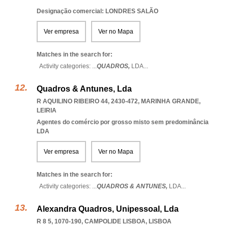
Designação comercial: LONDRES SALÃO
Ver empresa
Ver no Mapa
Matches in the search for:
Activity categories: ...
QUADROS,
LDA
...
Quadros & Antunes, Lda
R AQUILINO RIBEIRO 44, 2430-472
,
MARINHA GRANDE
,
LEIRIA
Agentes do comércio por grosso misto sem predominância
LDA
Ver empresa
Ver no Mapa
Matches in the search for:
Activity categories: ...
QUADROS & ANTUNES,
LDA
...
Alexandra Quadros, Unipessoal, Lda
R 8 5, 1070-190
,
CAMPOLIDE LISBOA
,
LISBOA