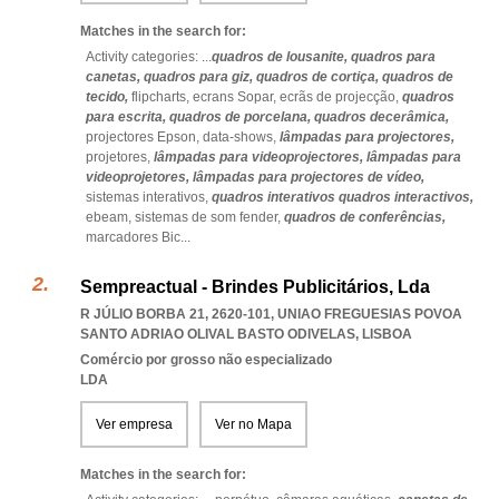
Matches in the search for:
Activity categories: ...
quadros de lousanite,
quadros para
canetas,
quadros para giz,
quadros de cortiça,
quadros de
tecido,
flipcharts,
ecrans Sopar,
ecrãs de projecção,
quadros
para escrita,
quadros de porcelana,
quadros decerâmica,
projectores Epson,
data-shows,
lâmpadas para projectores,
projetores,
lâmpadas para videoprojectores,
lâmpadas para
videoprojetores,
lâmpadas para projectores de vídeo,
sistemas interativos,
quadros interativos quadros interactivos,
ebeam,
sistemas de som fender,
quadros de conferências,
marcadores Bic
...
Sempreactual - Brindes Publicitários, Lda
R JÚLIO BORBA 21, 2620-101
,
UNIAO FREGUESIAS POVOA
SANTO ADRIAO OLIVAL BASTO ODIVELAS
,
LISBOA
Comércio por grosso não especializado
LDA
Ver empresa
Ver no Mapa
Matches in the search for: