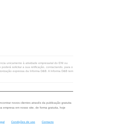
rência unicamente à atividade empresarial do ENI ou
poderá solicitar a sua retificação, contactando, para o
 autorização expressa da Informa D&B. A Informa D&B tem
ncontrar novos clientes através da publicação gratuita
a empresa em nosso site, de forma gratuita, hoje
ugal
Condições de uso
Contacto