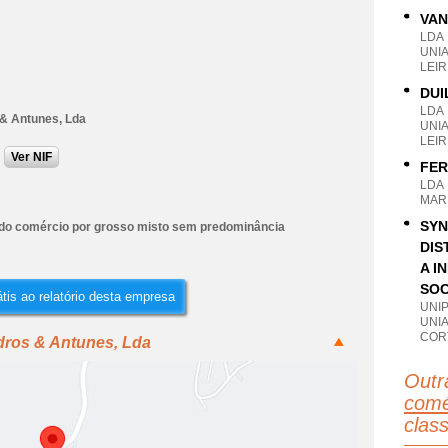
VAN
LDA
UNI
LEIR
DUI
LDA
& Antunes, Lda
UNI
LEIR
Ver NIF
FER
LDA
MARI
SYN
do comércio por grosso misto sem predominância
DIS
A I
SOC
tis ao relatório desta empresa
UNI
UNI
CORT
dros & Antunes, Lda
Outr
comé
clas