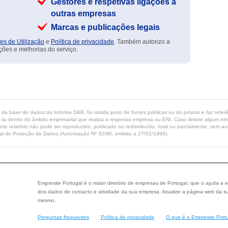
Gestores e respetivas ligações a
outras empresas
Marcas e publicações legais
es de Utilização
e
Política de privacidade
. Também autorizo a
ções e melhorias do serviço.
ta da base de dados da Informa D&B, foi obtida junto de fontes públicas ou do próprio e faz refe
-la dentro do âmbito empresarial que realiza a respetiva empresa ou ENI. Caso detete algum erro 
ente relatório não pode ser reproduzido, publicado ou redistribuído, total ou parcialmente, sem
l de Proteção de Dados (Autorização Nº 32/96, emitida a 27/02/1996).
Empresite Portugal é o maior diretório de empresas de Portugal, que o ajuda a e
dos dados de contacto e atividade da sua empresa. Atualize a página web da su
mesmo.
Perguntas frequentes
Política de privacidade
O que é o Empresite Port