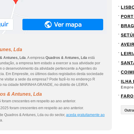
LISB
PORT
BRA
SETÚ
AVEI
unes, Lda
LEIRI
& Antunes, Lda
. A empresa
Quadros & Antunes, Lda
está
SANT
undação, a empresa tem estado a exercer a sua atividade por
om o desenvolvimento da atividade pertencente a Agentes do
COIM
ia. Em Empresite, os últimos dados registados desta sociedade
lhe visitar a sede da empresa? Pode fazê-lo no endereço R
ILHA
o na cidade MARINHA GRANDE, no distrito de LEIRIA.
Empre
os & Antunes, Lda
FARO
 foram crescentes em respeito ao ano anterior.
2025 foram crescentes em respeito ao ano anterior.
de Quadros & Antunes, Lda ou do sector,
aceda gratuitamente ao
a.