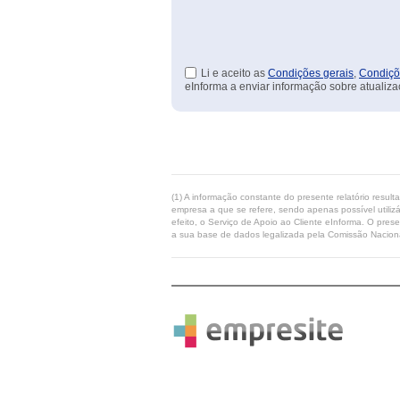
Li e aceito as
Condições gerais
,
Condiçõ
eInforma a enviar informação sobre atualiza
(1) A informação constante do presente relatório resul
empresa a que se refere, sendo apenas possível utilizá
efeito, o Serviço de Apoio ao Cliente eInforma. O pres
a sua base de dados legalizada pela Comissão Naciona