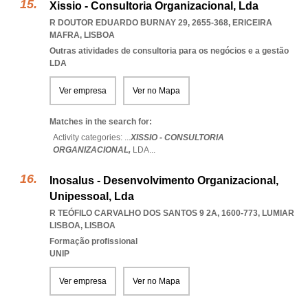
Xissio - Consultoria Organizacional, Lda
R DOUTOR EDUARDO BURNAY 29, 2655-368
,
ERICEIRA
MAFRA
,
LISBOA
Outras atividades de consultoria para os negócios e a gestão
LDA
Ver empresa
Ver no Mapa
Matches in the search for:
Activity categories: ...
XISSIO - CONSULTORIA
ORGANIZACIONAL,
LDA
...
Inosalus - Desenvolvimento Organizacional,
Unipessoal, Lda
R TEÓFILO CARVALHO DOS SANTOS 9 2A, 1600-773
,
LUMIAR
LISBOA
,
LISBOA
Formação profissional
UNIP
Ver empresa
Ver no Mapa