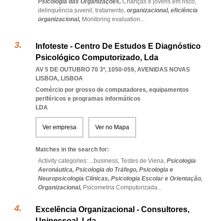
Psicologia das Organizações,
Crianças e jovens em risco,
delinquência juvenil,
tratamento,
organizacional,
eficiência
organizacional,
Monitoring evaluation
...
Infoteste - Centro De Estudos E Diagnóstico
Psicológico Computorizado, Lda
AV 5 DE OUTUBRO 70 3º, 1050-059
,
AVENIDAS NOVAS
LISBOA
,
LISBOA
Comércio por grosso de computadores, equipamentos
periféricos e programas informáticos
LDA
Ver empresa
Ver no Mapa
Matches in the search for:
Activity categories: ...
business,
Testes de Viena,
Psicologia
Aeronáutica,
Psicologia do Tráfego,
Psicologia e
Neuropsicologia Clínicas,
Psicologia Escolar e Orientação,
Organizacional,
Psicometria Computorizada
...
Excelência Organizacional - Consultores,
Unipessoal, Lda