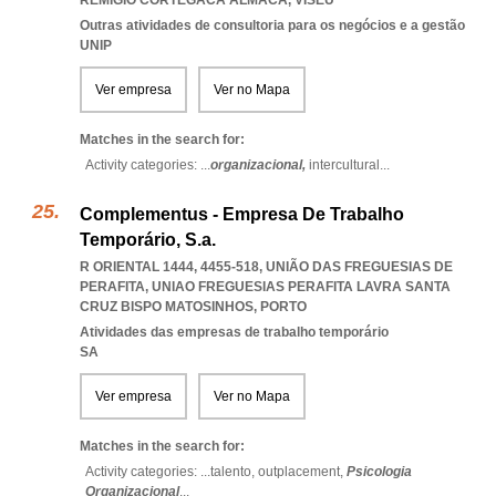
REMIGIO CORTEGACA ALMACA
,
VISEU
Outras atividades de consultoria para os negócios e a gestão
UNIP
Ver empresa
Ver no Mapa
Matches in the search for:
Activity categories: ...
organizacional,
intercultural
...
Complementus - Empresa De Trabalho
Temporário, S.a.
R ORIENTAL 1444, 4455-518, UNIÃO DAS FREGUESIAS DE
PERAFITA
,
UNIAO FREGUESIAS PERAFITA LAVRA SANTA
CRUZ BISPO MATOSINHOS
,
PORTO
Atividades das empresas de trabalho temporário
SA
Ver empresa
Ver no Mapa
Matches in the search for:
Activity categories: ...
talento,
outplacement,
Psicologia
Organizacional
...