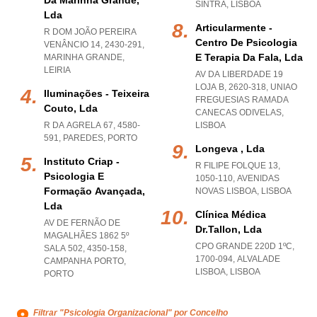
Da Marinha Grande,
SINTRA
,
LISBOA
Lda
Articularmente -
R DOM JOÃO PEREIRA
Centro De Psicologia
VENÂNCIO 14, 2430-291
,
E Terapia Da Fala, Lda
MARINHA GRANDE
,
LEIRIA
AV DA LIBERDADE 19
LOJA B, 2620-318
,
UNIAO
Iluminações - Teixeira
FREGUESIAS RAMADA
Couto, Lda
CANECAS ODIVELAS
,
R DA AGRELA 67, 4580-
LISBOA
591
,
PAREDES
,
PORTO
Longeva , Lda
Instituto Criap -
R FILIPE FOLQUE 13,
Psicologia E
1050-110
,
AVENIDAS
Formação Avançada,
NOVAS LISBOA
,
LISBOA
Lda
Clínica Médica
AV DE FERNÃO DE
Dr.tallon, Lda
MAGALHÃES 1862 5º
CPO GRANDE 220D 1ºC,
SALA 502, 4350-158
,
1700-094
,
ALVALADE
CAMPANHA PORTO
,
LISBOA
,
LISBOA
PORTO
Filtrar "Psicologia Organizacional" por Concelho