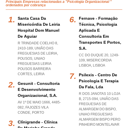
Principais Empresas relacionadas a "Psicologia Organizacional "
ordenados por cobrança
Santa Casa Da
Fernave - Formação
Misericórdia De Leiria
Técnica, Psicologia
Hospital Dom Manuel
Aplicada E
De Aguiar
Consultoria Em
Transportes E Portos,
R TRINDADE COELHO 8,
S.a.
2410-189, UNIÃO DAS
FREGUESIAS DE LEIRIA,
CC DO DUQUE 20, 1249-
POUSOS
,
UNIAO
109
,
MISERICORDIA
FREGUESIAS LEIRIA
LISBOA
,
LISBOA
POUSOS BARREIRA
CORTES
,
LEIRIA
Psilexis - Centro De
Psicologia E Terapia
Gesunit - Consultoria
Da Fala, Lda
E Desenvolvimento
R DOS JANOTAS 10 LOJA
Organizacional, S.a.
B, 2715-094, UNIÃO DAS
AV 1º DE MAIO 1666, 4485-
FREGUESIAS DE
082
,
FAJOZES VILA
ALMARGEM DO BISPO
,
CONDE
,
PORTO
UNIAO FREGUESIAS
ALMARGEM BISPO PERO
Clínigrande - Clínica
PINHEIRO MONTELAVAR