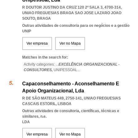
R DOUTOR JUSTINO DA CRUZ 120 2º SALA 3, 4700-314
,
UNIAO FREGUESIAS BRAGA SAO JOSE LAZARO JOAO
SOUTO
,
BRAGA
Outras atividades de consultoria para os negócios e a gestão
UNIP
Ver empresa
Ver no Mapa
Matches in the search for:
Activity categories: ...
EXCELÊNCIA ORGANIZACIONAL -
CONSULTORES,
UNIPESSOAL
...
Capaconselhamento - Aconselhamento E
Apoio Organizacional, Lda
R DE SÃO MATEUS 449, 2750-141
,
UNIAO FREGUESIAS
CASCAIS ESTORIL
,
LISBOA
Outras atividades de consultoria, científicas, técnicas e
similares, n.e.
LDA
Ver empresa
Ver no Mapa