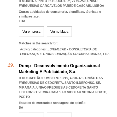
R MOREIRA PINTO 95 BLOCO D 2º, 2775-250
,
UNIAO
FREGUESIAS CARCAVELOS PAREDE CASCAIS
,
LISBOA
Outras atividades de consultoria, científicas, técnicas e
similares, n.e.
LDA
Ver empresa
Ver no Mapa
Matches in the search for:
Activity categories: ...
SITIMLEAD - CONSULTORIA DE
LIDERANÇA E TRANSFORMAÇÃO ORGANIZACIONAL,
LDA
...
Domp - Desenvolvimento Organizacional
Marketing E Publicidade, S.a.
R DO CAPITÃO POMBEIRO 13/15, 4250-373, UNIÃO DAS
FREGUESIAS DE CEDOFEITA, SANTO ILDEFONSO, SE,
MIRAGAIA
,
UNIAO FREGUESIAS CEDOFEITA SANTO
ILDEFONSO SE MIRAGAIA SAO NICOLAU VITORIA PORTO
,
PORTO
Estudos de mercado e sondagens de opinião
SA