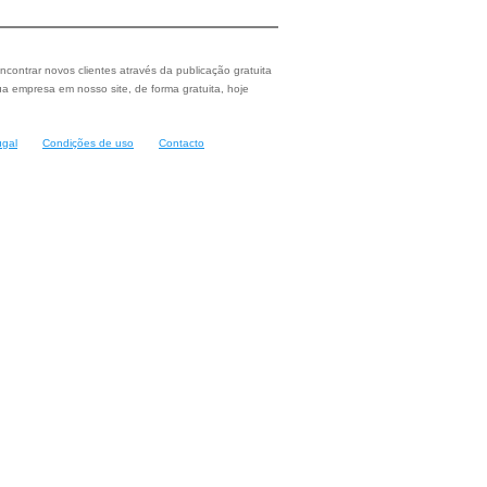
ncontrar novos clientes através da publicação gratuita
a empresa em nosso site, de forma gratuita, hoje
ugal
Condições de uso
Contacto