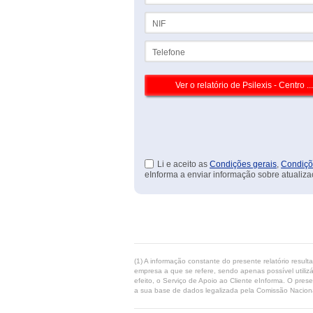
NIF
Telefone
Li e aceito as
Condições gerais
,
Condiçõ
eInforma a enviar informação sobre atualiza
(1) A informação constante do presente relatório resul
empresa a que se refere, sendo apenas possível utilizá
efeito, o Serviço de Apoio ao Cliente eInforma. O pres
a sua base de dados legalizada pela Comissão Naciona