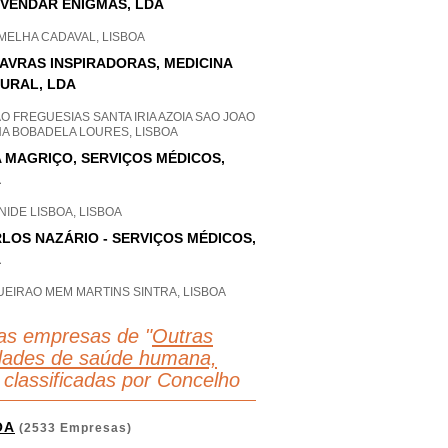
VENDAR ENIGMAS, LDA
MELHA CADAVAL, LISBOA
AVRAS INSPIRADORAS, MEDICINA
URAL, LDA
O FREGUESIAS SANTA IRIA AZOIA SAO JOAO
HA BOBADELA LOURES, LISBOA
 MAGRIÇO, SERVIÇOS MÉDICOS,
A
IDE LISBOA, LISBOA
LOS NAZÁRIO - SERVIÇOS MÉDICOS,
A
UEIRAO MEM MARTINS SINTRA, LISBOA
as empresas de "
Outras
idades de saúde humana,
 classificadas por Concelho
OA
(2533 Empresas)