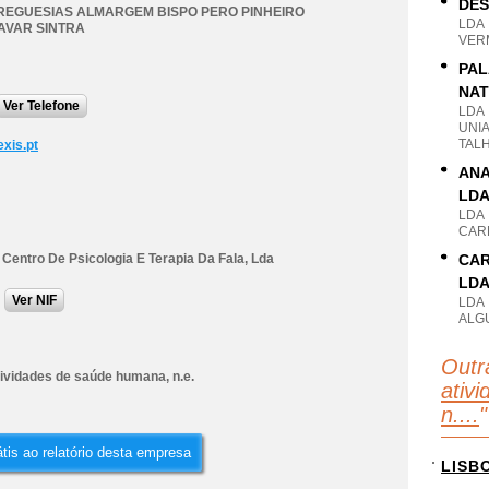
DES
REGUESIAS ALMARGEM BISPO PERO PINHEIRO
LDA
AVAR SINTRA
VER
PAL
NAT
Ver Telefone
LDA
UNIA
TAL
xis.pt
ANA
LD
LDA
CARN
- Centro De Psicologia E Terapia Da Fala, Lda
CAR
LD
Ver NIF
LDA
ALG
Outr
tividades de saúde humana, n.e.
ativ
n....
"
tis ao relatório desta empresa
LISB