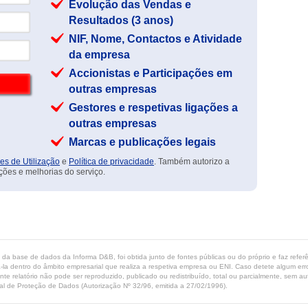
Evolução das Vendas e
Resultados (3 anos)
NIF, Nome, Contactos e Atividade
da empresa
Accionistas e Participações em
outras empresas
Gestores e respetivas ligações a
outras empresas
Marcas e publicações legais
es de Utilização
e
Política de privacidade
. Também autorizo a
ções e melhorias do serviço.
ta da base de dados da Informa D&B, foi obtida junto de fontes públicas ou do próprio e faz refe
-la dentro do âmbito empresarial que realiza a respetiva empresa ou ENI. Caso detete algum erro 
ente relatório não pode ser reproduzido, publicado ou redistribuído, total ou parcialmente, sem
l de Proteção de Dados (Autorização Nº 32/96, emitida a 27/02/1996).