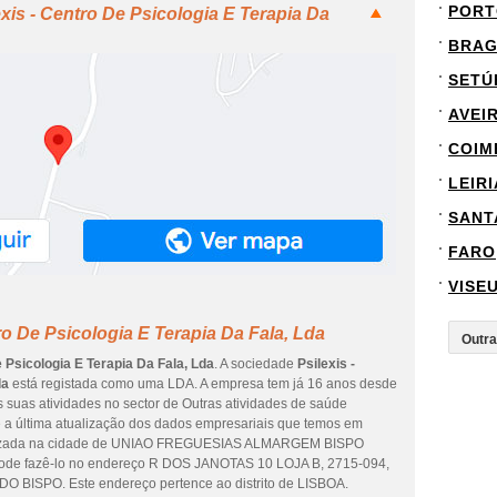
PORT
xis - Centro De Psicologia E Terapia Da
BRA
SETÚ
AVEI
COIM
LEIRI
SANT
FARO
VISE
ro De Psicologia E Terapia Da Fala, Lda
e Psicologia E Terapia Da Fala, Lda
. A sociedade
Psilexis -
da
está registada como uma LDA. A empresa tem já 16 anos desde
 suas atividades no sector de Outras atividades de saúde
é a última atualização dos dados empresariais que temos em
ocalizada na cidade de UNIAO FREGUESIAS ALMARGEM BISPO
 fazê-lo no endereço R DOS JANOTAS 10 LOJA B, 2715-094,
SPO. Este endereço pertence ao distrito de LISBOA.