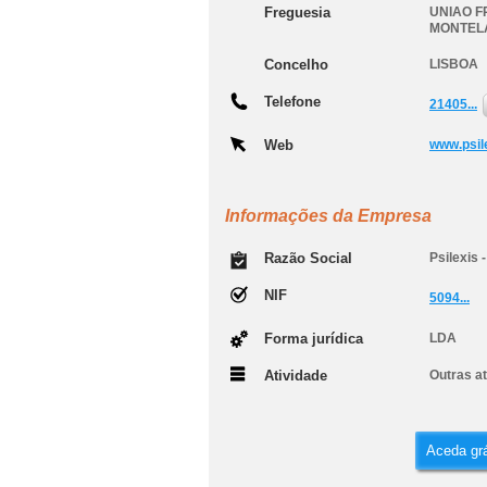
Freguesia
UNIAO F
MONTEL
Concelho
LISBOA
Telefone
21405...
Web
www.psile
Informações da Empresa
Razão Social
Psilexis 
NIF
5094...
Forma jurídica
LDA
Atividade
Outras a
Aceda grá