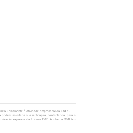
rência unicamente à atividade empresarial do ENI ou
poderá solicitar a sua retificação, contactando, para o
 autorização expressa da Informa D&B. A Informa D&B tem