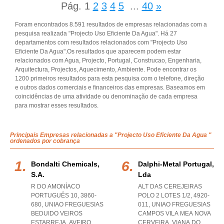
Pág.
1
2
3
4
5
...
40
»
Foram encontrados 8.591 resultados de empresas relacionadas com a
pesquisa realizada "Projecto Uso Eficiente Da Agua". Há 27
departamentos com resultados relacionados com "Projecto Uso
Eficiente Da Agua".Os resultados que aparecem podem estar
relacionados com Agua, Projecto, Portugal, Construcao, Engenharia,
Arquitectura, Projectos, Aquecimento, Ambiente. Pode encontrar os
1200 primeiros resultados para esta pesquisa com o telefone, direção
e outros dados comerciais e financeiros das empresas. Baseamos em
coincidências de uma atividade ou denominação de cada empresa
para mostrar esses resultados.
Principais Empresas relacionadas a "Projecto Uso Eficiente Da Agua "
ordenados por cobrança
Bondalti Chemicals,
Dalphi-Metal Portugal,
S.a.
Lda
R DO AMONÍACO
ALT DAS CEREJEIRAS
PORTUGUÊS 10, 3860-
POLO 2 LOTES 1/2, 4920-
680
,
UNIAO FREGUESIAS
011
,
UNIAO FREGUESIAS
BEDUIDO VEIROS
CAMPOS VILA MEA NOVA
ESTARREJA
,
AVEIRO
CERVEIRA
,
VIANA DO