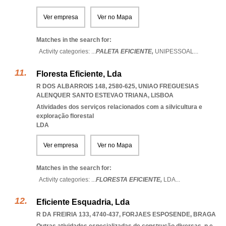
Ver empresa
Ver no Mapa
Matches in the search for:
Activity categories: ...
PALETA EFICIENTE,
UNIPESSOAL
...
Floresta Eficiente, Lda
R DOS ALBARROIS 148, 2580-625
,
UNIAO FREGUESIAS
ALENQUER SANTO ESTEVAO TRIANA
,
LISBOA
Atividades dos serviços relacionados com a silvicultura e
exploração florestal
LDA
Ver empresa
Ver no Mapa
Matches in the search for:
Activity categories: ...
FLORESTA EFICIENTE,
LDA
...
Eficiente Esquadria, Lda
R DA FREIRIA 133, 4740-437
,
FORJAES ESPOSENDE
,
BRAGA