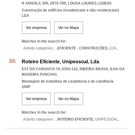
R ANGOLA 309, 2670-789
,
LOUSA LOURES
,
LISBOA
Construção de edifícios (residenciais e não residenciais)
LDA
Ver empresa
Ver no Mapa
Matches in the search for:
Activity categories: ...
EFICIENTE - CONSTRUÇÕES,
LDA
...
Roteiro Eficiente, Unipessoal, Lda
EST DO CABOUCO 79, 9350-142
,
RIBEIRA BRAVA
,
ILHA DA
MADEIRA FUNCHAL
Montagem de trabalhos de carpintaria e de caixilharia
UNIP
Ver empresa
Ver no Mapa
Matches in the search for:
Activity categories: ...
ROTEIRO EFICIENTE,
UNIPESSOAL
...