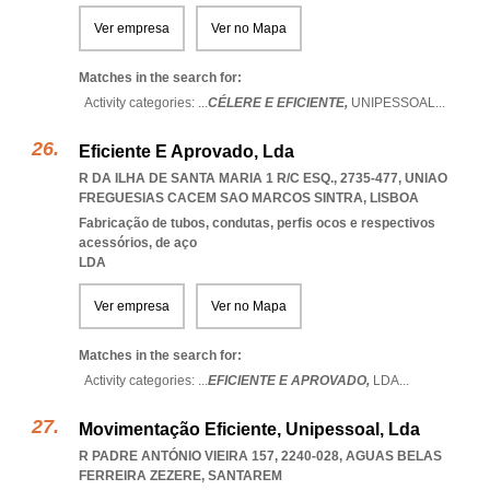
Ver empresa
Ver no Mapa
Matches in the search for:
Activity categories: ...
CÉLERE E EFICIENTE,
UNIPESSOAL
...
Eficiente E Aprovado, Lda
R DA ILHA DE SANTA MARIA 1 R/C ESQ., 2735-477
,
UNIAO
FREGUESIAS CACEM SAO MARCOS SINTRA
,
LISBOA
Fabricação de tubos, condutas, perfis ocos e respectivos
acessórios, de aço
LDA
Ver empresa
Ver no Mapa
Matches in the search for:
Activity categories: ...
EFICIENTE E APROVADO,
LDA
...
Movimentação Eficiente, Unipessoal, Lda
R PADRE ANTÓNIO VIEIRA 157, 2240-028
,
AGUAS BELAS
FERREIRA ZEZERE
,
SANTAREM