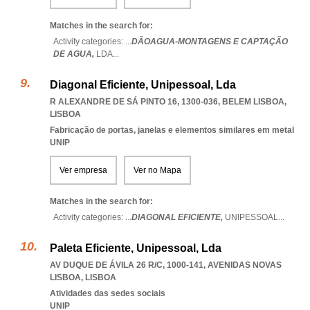
Matches in the search for:
Activity categories: ...
DÃOAGUA-MONTAGENS E CAPTAÇÃO
DE AGUA,
LDA
...
Diagonal Eficiente, Unipessoal, Lda
R ALEXANDRE DE SÁ PINTO 16, 1300-036
,
BELEM LISBOA
,
LISBOA
Fabricação de portas, janelas e elementos similares em metal
UNIP
Ver empresa
Ver no Mapa
Matches in the search for:
Activity categories: ...
DIAGONAL EFICIENTE,
UNIPESSOAL
...
Paleta Eficiente, Unipessoal, Lda
AV DUQUE DE ÁVILA 26 R/C, 1000-141
,
AVENIDAS NOVAS
LISBOA
,
LISBOA
Atividades das sedes sociais
UNIP