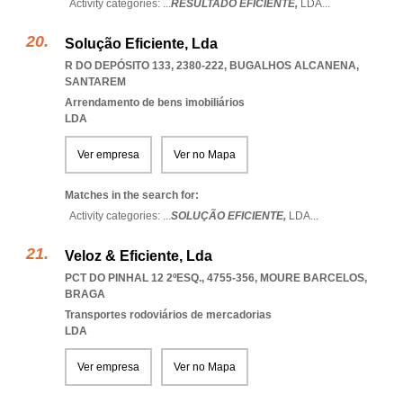
Activity categories: ...
RESULTADO EFICIENTE,
LDA
...
Solução Eficiente, Lda
R DO DEPÓSITO 133, 2380-222
,
BUGALHOS ALCANENA
,
SANTAREM
Arrendamento de bens imobiliários
LDA
Ver empresa
Ver no Mapa
Matches in the search for:
Activity categories: ...
SOLUÇÃO EFICIENTE,
LDA
...
Veloz & Eficiente, Lda
PCT DO PINHAL 12 2ºESQ., 4755-356
,
MOURE BARCELOS
,
BRAGA
Transportes rodoviários de mercadorias
LDA
Ver empresa
Ver no Mapa