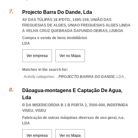
Projecto Barra Do Dande, Lda
AV DAS TÚLIPAS 16 8ºDTO., 1495-159, UNIÃO DAS
FREGUESIAS DE ALGES
,
UNIAO FREGUESIAS ALGES LINDA
A VELHA CRUZ QUEBRADA DAFUNDO OEIRAS
,
LISBOA
Compra e venda de bens imobiliários
LDA
Ver empresa
Ver no Mapa
Matches in the search for:
Activity categories: ...
PROJECTO BARRA DO DANDE,
LDA
...
Dãoagua-montagens E Captação De Agua,
Lda
R DA MISERICORDIA B 1 B PORTA 2, 3500-000
,
INDEFINIDA
VISEU
,
VISEU
Fabricação de outras máquinas diversas de uso geral, n.e.
LDA
Ver empresa
Ver no Mapa