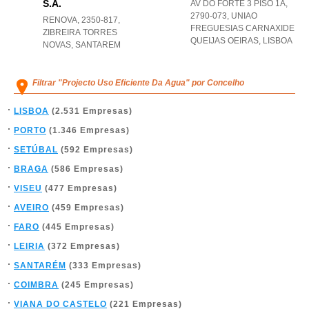
S.a.
AV DO FORTE 3 PISO 1A,
2790-073
,
UNIAO
RENOVA, 2350-817
,
FREGUESIAS CARNAXIDE
ZIBREIRA TORRES
QUEIJAS OEIRAS
,
LISBOA
NOVAS
,
SANTAREM
Filtrar "Projecto Uso Eficiente Da Agua" por Concelho
LISBOA
(2.531 Empresas)
PORTO
(1.346 Empresas)
SETÚBAL
(592 Empresas)
BRAGA
(586 Empresas)
VISEU
(477 Empresas)
AVEIRO
(459 Empresas)
FARO
(445 Empresas)
LEIRIA
(372 Empresas)
SANTARÉM
(333 Empresas)
COIMBRA
(245 Empresas)
VIANA DO CASTELO
(221 Empresas)