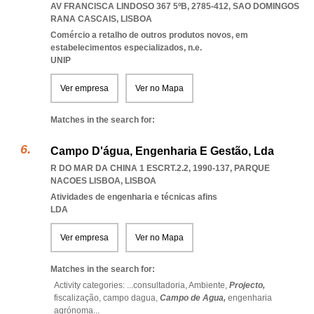
AV FRANCISCA LINDOSO 367 5ºB, 2785-412
,
SAO DOMINGOS
RANA CASCAIS
,
LISBOA
Comércio a retalho de outros produtos novos, em
estabelecimentos especializados, n.e.
UNIP
Ver empresa
Ver no Mapa
Matches in the search for:
Campo D'água, Engenharia E Gestão, Lda
R DO MAR DA CHINA 1 ESCRT.2.2, 1990-137
,
PARQUE
NACOES LISBOA
,
LISBOA
Atividades de engenharia e técnicas afins
LDA
Ver empresa
Ver no Mapa
Matches in the search for:
Activity categories: ...
consultadoria,
Ambiente,
Projecto,
fiscalização,
campo dagua,
Campo de Agua,
engenharia
agrónoma
...