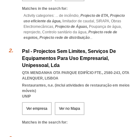
Matches in the search for:
Activity categories: ...
de incêndio,
Projecto de ETA,
Projecto
uso eficiente da água,
limitador de caudal,
SIRAPA,
Obras
Electromecânicas,
Projecto de Águas,
Poupança de água,
reprojecto,
Controlo sanitário da água,
Projecto rede de
esgotos,
Projecto rede de distribuição
...
Psl - Projectos Sem Limites, Serviços De
Equipamentos Para Uso Empresarial,
Unipessoal, Lda
QTA MENDANHA OTA PARQUE EDIFÍCIO FTE., 2580-243
,
OTA
ALENQUER
,
LISBOA
Restaurantes, n.e. (inclui atividades de restauração em meios
móveis)
UNIP
Ver empresa
Ver no Mapa
Matches in the search for: