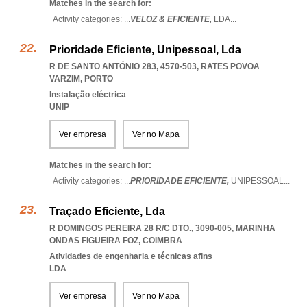
Matches in the search for:
Activity categories: ...
VELOZ & EFICIENTE,
LDA
...
Prioridade Eficiente, Unipessoal, Lda
R DE SANTO ANTÓNIO 283, 4570-503
,
RATES POVOA
VARZIM
,
PORTO
Instalação eléctrica
UNIP
Ver empresa
Ver no Mapa
Matches in the search for:
Activity categories: ...
PRIORIDADE EFICIENTE,
UNIPESSOAL
...
Traçado Eficiente, Lda
R DOMINGOS PEREIRA 28 R/C DTO., 3090-005
,
MARINHA
ONDAS FIGUEIRA FOZ
,
COIMBRA
Atividades de engenharia e técnicas afins
LDA
Ver empresa
Ver no Mapa