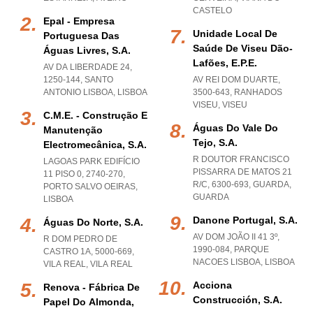
CASTELO
Epal - Empresa
Unidade Local De
Portuguesa Das
Saúde De Viseu Dão-
Águas Livres, S.a.
Lafões, E.p.e.
AV DA LIBERDADE 24,
1250-144
,
SANTO
AV REI DOM DUARTE,
ANTONIO LISBOA
,
LISBOA
3500-643
,
RANHADOS
VISEU
,
VISEU
C.m.e. - Construção E
Águas Do Vale Do
Manutenção
Tejo, S.a.
Electromecânica, S.a.
R DOUTOR FRANCISCO
LAGOAS PARK EDIFÍCIO
PISSARRA DE MATOS 21
11 PISO 0, 2740-270
,
R/C, 6300-693
,
GUARDA
,
PORTO SALVO OEIRAS
,
GUARDA
LISBOA
Danone Portugal, S.a.
Águas Do Norte, S.a.
AV DOM JOÃO II 41 3º,
R DOM PEDRO DE
1990-084
,
PARQUE
CASTRO 1A, 5000-669
,
NACOES LISBOA
,
LISBOA
VILA REAL
,
VILA REAL
Acciona
Renova - Fábrica De
Construcción, S.a.
Papel Do Almonda,