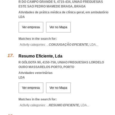
R DO CAMPO GRANDE 5, 4715-434
,
UNIAO FREGUESIAS
ESTE SAO PEDRO MAMEDE BRAGA
,
BRAGA
Atividades de prática médica de clínica geral, em ambulatório
LDA
Ver empresa
Ver no Mapa
Matches in the search for:
Activity categories: ...
CONJUGAÇÃO EFICIENTE,
LDA
...
Resumo Eficiente, Lda
R GÓLGOTA 90, 4150-756
,
UNIAO FREGUESIAS LORDELO
OURO MASSARELOS PORTO
,
PORTO
Atividades veterinárias
LDA
Ver empresa
Ver no Mapa
Matches in the search for:
Activity categories: ...
RESUMO EFICIENTE,
LDA
...