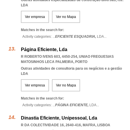
Outras atividades especializadas de construção diversas, n.e.
LDA
Ver empresa
Ver no Mapa
Matches in the search for:
Activity categories: ...
EFICIENTE ESQUADRIA,
LDA
...
Página Eficiente, Lda
R ROBERTO IVENS 603, 4450-254
,
UNIAO FREGUESIAS
MATOSINHOS LECA PALMEIRA
,
PORTO
Outras atividades de consultoria para os negócios e a gestão
LDA
Ver empresa
Ver no Mapa
Matches in the search for:
Activity categories: ...
PÁGINA EFICIENTE,
LDA
...
Dinastia Eficiente, Unipessoal, Lda
R DA COLECTIVIDADE 16, 2640-416
,
MAFRA
,
LISBOA