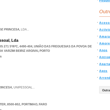
Peque
Outr
Acess
E PRINCESA,
LDA
...
Activi
Amara
ssoal, Lda
Amore
 271 5º/6ºC, 4490-404, UNIÃO DAS FREGUESIAS DA POVOA DE
Anos
A VARZIM BEIRIZ ARGIVAI
,
PORTO
os
Antrop
Apart
Apos
Arren
RINCESA,
UNIPESSOAL
...
ER, 8500-802
,
PORTIMAO
,
FARO