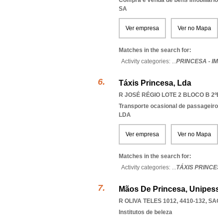
Compra e venda de bens imobiliári
SA
Ver empresa
Ver no Mapa
Matches in the search for:
Activity categories: ...
PRINCESA - I
Táxis Princesa, Lda
R JOSÉ RÉGIO LOTE 2 BLOCO B 2ºE
Transporte ocasional de passageiro
LDA
Ver empresa
Ver no Mapa
Matches in the search for:
Activity categories: ...
TÁXIS PRINCE
Mãos De Princesa, Unipess
R OLIVA TELES 1012, 4410-132
,
SA
Institutos de beleza