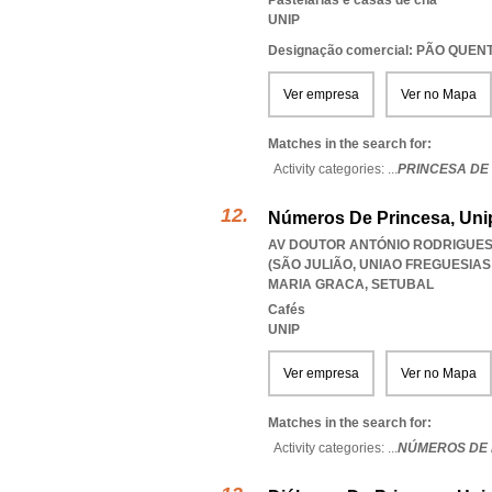
Pastelarias e casas de chá
UNIP
Designação comercial: PÃO QUEN
Ver empresa
Ver no Mapa
Matches in the search for:
Activity categories: ...
PRINCESA DE 
Números De Princesa, Uni
AV DOUTOR ANTÓNIO RODRIGUES 
(SÃO JULIÃO
,
UNIAO FREGUESIAS
MARIA GRACA
,
SETUBAL
Cafés
UNIP
Ver empresa
Ver no Mapa
Matches in the search for:
Activity categories: ...
NÚMEROS DE 