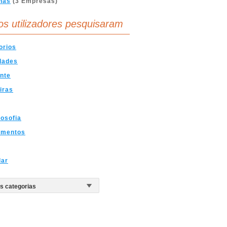
nas
(3 Empresas)
os utilizadores pesquisaram
orios
dades
nte
iras
osofia
amentos
dar