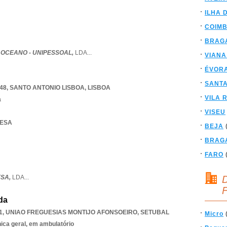
ILHA 
COIM
BRAG
 OCEANO - UNIPESSOAL,
LDA
...
VIANA
ÉVOR
SANT
48
,
SANTO ANTONIO LISBOA
,
LISBOA
VILA 
a
VISEU
CESA
BEJA
BRAG
FARO
ESA,
LDA
...
D
F
da
1
,
UNIAO FREGUESIAS MONTIJO AFONSOEIRO
,
SETUBAL
Micro
nica geral, em ambulatório