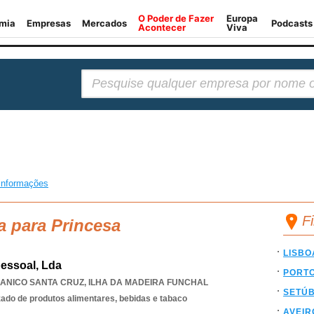
Pesquisar:
informações
F
a para Princesa
LISBO
essoal, Lda
PORT
ANICO SANTA CRUZ
,
ILHA DA MADEIRA FUNCHAL
SETÚ
ado de produtos alimentares, bebidas e tabaco
AVEIR