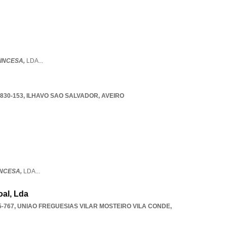
RINCESA,
LDA
...
830-153
,
ILHAVO SAO SALVADOR
,
AVEIRO
INCESA,
LDA
...
oal, Lda
5-767
,
UNIAO FREGUESIAS VILAR MOSTEIRO VILA CONDE
,