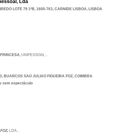
pessoal, Lda
REDO LOTE 79 1ºB, 1600-763
,
CARNIDE LISBOA
,
LISBOA
 PRINCESA,
UNIPESSOAL
...
3
,
BUARCOS SAO JULIAO FIGUEIRA FOZ
,
COIMBRA
as sem espectáculo
 FOZ,
LDA
...