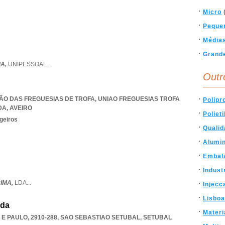
Micro
Peque
Média
Grand
MA,
UNIPESSOAL
...
Outr
NIÃO DAS FREGUESIAS DE TROFA
,
UNIAO FREGUESIAS TROFA
Polipr
DA
,
AVEIRO
Poliet
geiros
Qualid
Alumin
Embal
Indust
IMA,
LDA
...
Injecc
Lisboa
Lda
Materi
E PAULO, 2910-288
,
SAO SEBASTIAO SETUBAL
,
SETUBAL