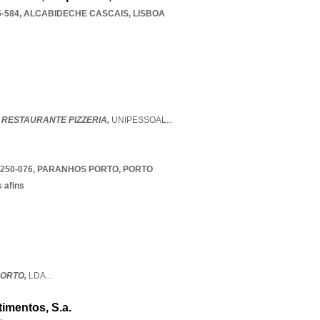
-584
,
ALCABIDECHE CASCAIS
,
LISBOA
 RESTAURANTE PIZZERIA,
UNIPESSOAL
...
4250-076
,
PARANHOS PORTO
,
PORTO
 afins
PORTO,
LDA
...
timentos, S.a.