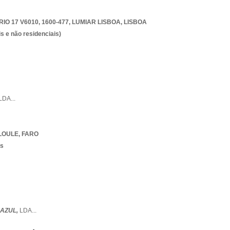
O 17 V6010, 1600-477
,
LUMIAR LISBOA
,
LISBOA
s e não residenciais)
LDA
...
LOULE
,
FARO
os
 AZUL,
LDA
...