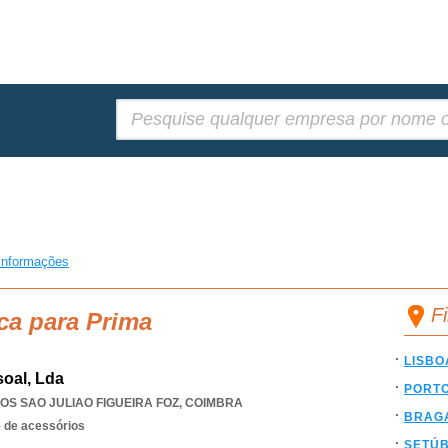
Pesquisar:
informações
F
ca para Prima
LISBO
soal, Lda
PORT
S SAO JULIAO FIGUEIRA FOZ
,
COIMBRA
BRAG
e de acessórios
SETÚ