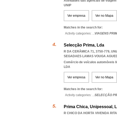
Atividades das agências de viagem
UNIP
Ver empresa
Ver no Mapa
Matches in the search for:
Activity categories: ...
VIAGENS PRI
Selecção Prima, Lda
R DA CERÂMICA 71, 3750-779, U
SEGADAES LAMAS VOUGA AGUE
Comércio de veículos automóveis li
LDA
Ver empresa
Ver no Mapa
Matches in the search for:
Activity categories: ...
SELECÇÃO PR
Prima Chica, Unipessoal, 
R CHICO DA HORTA VIVENDA RITA 