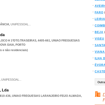
AVEIR
FARO
LEIRI
GÂNCIA,
UNIPESSOAL
...
COIM
BEJA
Lda
VISEU
OCO H 1ºDTO.TRASEIRAS, 4405-661
,
UNIAO FREGUESIAS
NOVA GAIA
,
PORTO
SANT
s e não residenciais)
VIANA
ILHA 
ÉVOR
CAST
,
UNIPESSOAL
...
, Lda
D
810-436
,
UNIAO FREGUESIAS LARANJEIRO FEIJO ALMADA
,
F