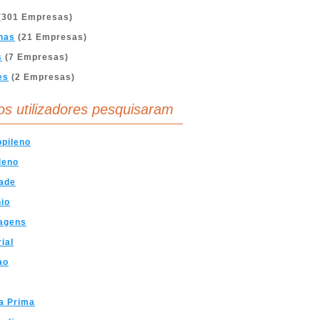
(301 Empresas)
nas
(21 Empresas)
s
(7 Empresas)
es
(2 Empresas)
os utilizadores pesquisaram
opileno
ileno
ade
io
agens
rial
ao
a Prima