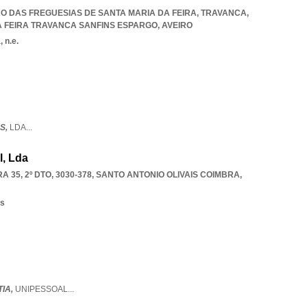
IÃO DAS FREGUESIAS DE SANTA MARIA DA FEIRA, TRAVANCA
,
A FEIRA TRAVANCA SANFINS ESPARGO
,
AVEIRO
 n.e.
S,
LDA
...
l, Lda
 35, 2º DTO, 3030-378
,
SANTO ANTONIO OLIVAIS COIMBRA
,
os
TIA,
UNIPESSOAL
...