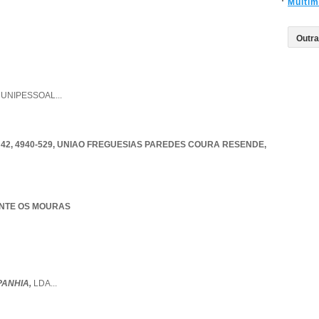
Multim
,
UNIPESSOAL
...
2, 4940-529
,
UNIAO FREGUESIAS PAREDES COURA RESENDE
,
RANTE OS MOURAS
PANHIA,
LDA
...