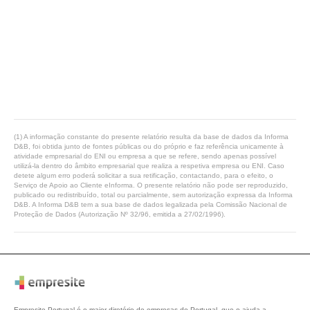
(1) A informação constante do presente relatório resulta da base de dados da Informa
D&B, foi obtida junto de fontes públicas ou do próprio e faz referência unicamente à
atividade empresarial do ENI ou empresa a que se refere, sendo apenas possível
utilizá-la dentro do âmbito empresarial que realiza a respetiva empresa ou ENI. Caso
detete algum erro poderá solicitar a sua retificação, contactando, para o efeito, o
Serviço de Apoio ao Cliente eInforma. O presente relatório não pode ser reproduzido,
publicado ou redistribuído, total ou parcialmente, sem autorização expressa da Informa
D&B. A Informa D&B tem a sua base de dados legalizada pela Comissão Nacional de
Proteção de Dados (Autorização Nº 32/96, emitida a 27/02/1996).
Empresite Portugal é o maior diretório de empresas de Portugal, que o ajuda a