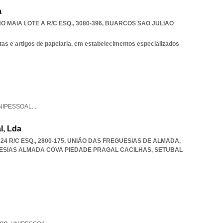
a
 MAIA LOTE A R/C ESQ., 3080-396
,
BUARCOS SAO JULIAO
stas e artigos de papelaria, em estabelecimentos especializados
NIPESSOAL
...
l, Lda
4 R/C ESQ., 2800-175, UNIÃO DAS FREGUESIAS DE ALMADA,
ESIAS ALMADA COVA PIEDADE PRAGAL CACILHAS
,
SETUBAL