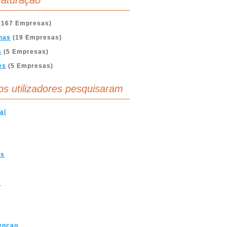
aturação
(167 Empresas)
nas
(19 Empresas)
s
(5 Empresas)
es
(5 Empresas)
os utilizadores pesquisaram
al
os
s
encao