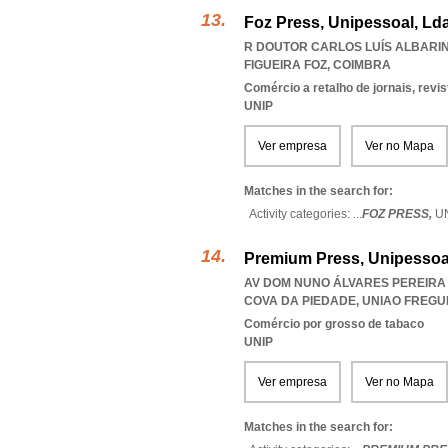
Foz Press, Unipessoal, Ld
R DOUTOR CARLOS LUÍS ALBARINO
FIGUEIRA FOZ
,
COIMBRA
Comércio a retalho de jornais, revi
UNIP
Ver empresa
Ver no Mapa
Matches in the search for:
Activity categories: ...
FOZ PRESS,
U
Premium Press, Unipessoa
AV DOM NUNO ÁLVARES PEREIRA 2
COVA DA PIEDADE
,
UNIAO FREGU
Comércio por grosso de tabaco
UNIP
Ver empresa
Ver no Mapa
Matches in the search for: