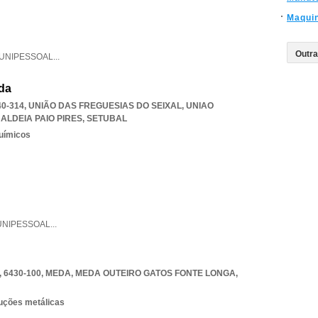
Maqui
UNIPESSOAL
...
da
40-314, UNIÃO DAS FREGUESIAS DO SEIXAL
,
UNIAO
ALDEIA PAIO PIRES
,
SETUBAL
uímicos
UNIPESSOAL
...
 6430-100, MEDA
,
MEDA OUTEIRO GATOS FONTE LONGA
,
ruções metálicas