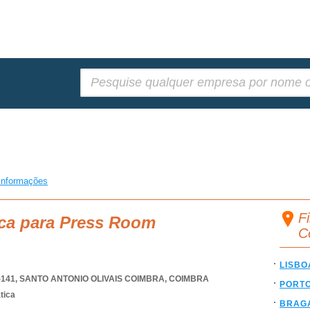
Pesquisar:
informações
F
sca para Press Room
C
LISBO
-141
,
SANTO ANTONIO OLIVAIS COIMBRA
,
COIMBRA
PORT
tica
BRAG