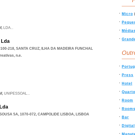
F
Micro
Peque
M,
LDA
...
Média
Grand
 Lda
100-218
,
SANTA CRUZ
,
ILHA DA MADEIRA FUNCHAL
Outr
eativas, n.e.
Portug
Press
Hotel
Quart
M,
UNIPESSOAL
...
Room
 Lda
Room
OUSA 5A, 1070-072
,
CAMPOLIDE LISBOA
,
LISBOA
Bar
Digital
Manut