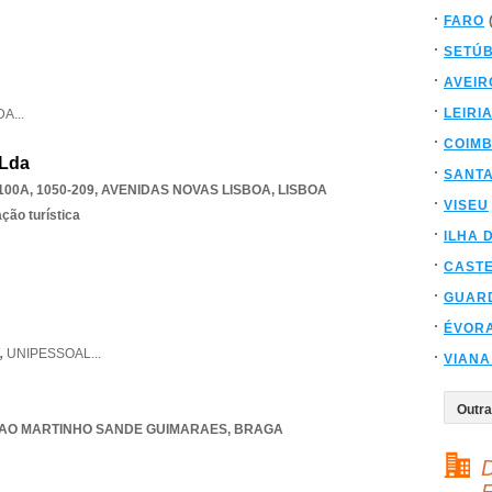
FARO
SETÚ
AVEIR
LEIRI
DA
...
COIM
 Lda
SANT
00A, 1050-209
,
AVENIDAS NOVAS LISBOA
,
LISBOA
VISEU
ção turística
ILHA 
CAST
GUAR
ÉVOR
,
UNIPESSOAL
...
VIANA
AO MARTINHO SANDE GUIMARAES
,
BRAGA
D