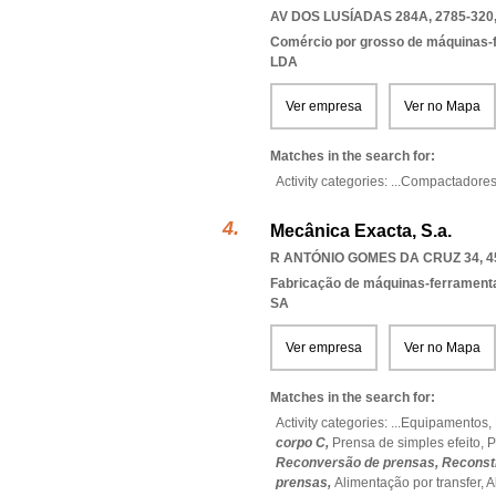
AV DOS LUSÍADAS 284A, 2785-320
Comércio por grosso de máquinas-
LDA
Ver empresa
Ver no Mapa
Matches in the search for:
Activity categories: ...
Compactadore
Mecânica Exacta, S.a.
R ANTÓNIO GOMES DA CRUZ 34, 4
Fabricação de máquinas-ferrament
SA
Ver empresa
Ver no Mapa
Matches in the search for:
Activity categories: ...
Equipamentos,
corpo C,
Prensa de simples efeito,
P
Reconversão de prensas,
Reconst
prensas,
Alimentação por transfer,
A