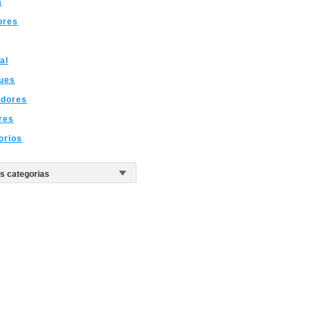
a
ores
al
ues
dores
res
orios