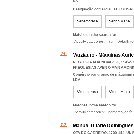
SA
Designação comercial: AUTO US
Ver empresa
Ver no Mapa
Matches in the search for:
Activity categories: ...
Yam,
Debulhad
Varziagro - Máquinas Agríc
R DA ESTRADA NOVA 456, 4495-5
FREGUESIAS AVER O MAR AMORI
Comércio por grosso de máquinas e
LDA
Ver empresa
Ver no Mapa
Matches in the search for:
Activity categories: ...
pomares,
agrícu
Manuel Duarte Domingues 
QTA DO CARREIRO, 4700-154
,
UNI