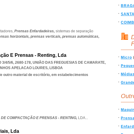
BRAG
SANT
COIM
tadores,
Prensas Enfardadeiras,
sistemas de separação
D
ensas horizontais,
prensas verticais,
prensas automáticas,
F
ão E Prensas - Renting, Lda
Micro
3/4/5/6, 2680-178, UNIÃO DAS FREGUESIAS DE CAMARATE
,
Peque
UNHOS APELACAO LOURES
,
LISBOA
Média
e outro material de escritório, em estabelecimentos
Grand
Outr
Maqui
 DE COMPACTAÇÃO E PRENSAS - RENTING,
LDA
...
Prens
Enfard
iais, Lda