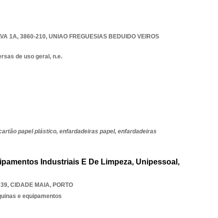
A 1A, 3860-210
,
UNIAO FREGUESIAS BEDUIDO VEIROS
sas de uso geral, n.e.
cartão papel plástico,
enfardadeiras papel,
enfardadeiras
ipamentos Industriais E De Limpeza, Unipessoal,
339
,
CIDADE MAIA
,
PORTO
quinas e equipamentos