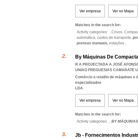
Ver empresa
Ver no Mapa
Matches in the search for:
Activity categories: ...
Crivos,
Compac
automática,
custos de transporte,
pr
prensas manuais,
estações
...
By Máquinas De Compactaç
R A PROJECTADA A JOSÉ AFONSO 
UNIAO FREGUESIAS CAMARATE 
Comércio a retalho de máquinas e d
especializados
LDA
Ver empresa
Ver no Mapa
Matches in the search for:
Activity categories: ...
BY MÁQUINAS
Jb - Fornecimentos Industr