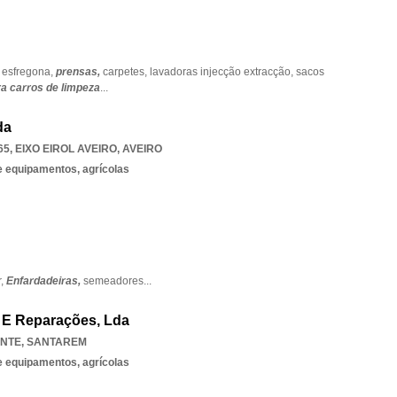
,
esfregona,
prensas,
carpetes,
lavadoras injecção extracção,
sacos
a carros de limpeza
...
da
65
,
EIXO EIROL AVEIRO
,
AVEIRO
 equipamentos, agrícolas
r,
Enfardadeiras,
semeadores
...
 E Reparações, Lda
NTE
,
SANTAREM
 equipamentos, agrícolas