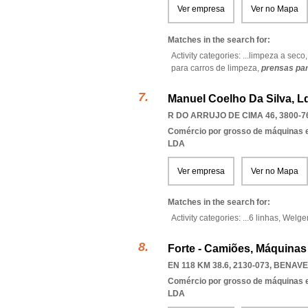
Ver empresa
Ver no Mapa
Matches in the search for:
Activity categories: ...
limpeza a seco
para carros de limpeza,
prensas par
Manuel Coelho Da Silva, L
R DO ARRUJO DE CIMA 46, 3800-7
Comércio por grosso de máquinas e
LDA
Ver empresa
Ver no Mapa
Matches in the search for:
Activity categories: ...
6 linhas,
Welge
Forte - Camiões, Máquinas
EN 118 KM 38.6, 2130-073
,
BENAVE
Comércio por grosso de máquinas e
LDA