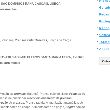
Prens
,
SAO DOMINGOS RANA CASCAIS
,
LISBOA
Gerad
ferramentas
Pecas
Portug
Reboq
Semea
s,
Válvulas,
Prensas Enfardadeiras,
Braços de Carga
...
Tracto
Acess
535-438
,
SAO PAIO OLEIROS SANTA MARIA FEIRA
,
AVEIRO
as para metais
Mecãnica,
prensas,
Balancé,
Prensa colo de cisne,
Prensas de
rensa de puncionar,
Recondicionamento de prensas,
rução de prensas,
Prensa rápida,
Alimentação automática,
de
limentadores de chapa,
Alimentadores de peças,
Segurança de