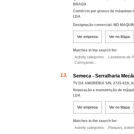
BRAGA
Comércio por grosso de máquinas-
LDA
Designação comercial: MD MAQU
Ver empresa
Ver no Mapa
Matches in the search for:
Activity categories: ...
Lavadoras de 
Carroçarias
...
Semeca - Serralharia Mecâ
TV DA AMOREIRA S/N, 2725-619
,
A
Reparação e manutenção de máqui
LDA
Ver empresa
Ver no Mapa
Matches in the search for:
Activity categories: ...
Parques,
sistem