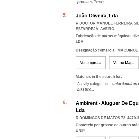
prensas,
Power
...
João Oliveira, Lda
R DOUTOR MANUEL FERREIRA SILV
ESTARREJA
,
AVEIRO
Fabricação de outras máquinas diver
LDA
Designação comercial: MAQUINOL
Ver empresa
Ver no Mapa
Matches in the search for:
Activity categories: ...
enfardadeiras 
plástico
...
Ambirent - Aluguer De Equ
Lda
R DOMINGOS DE MATOS 72, 4470-
Comércio por grosso de outras má
UNIP