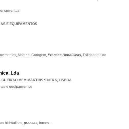
ferramentas
INAS E EQUIPAMENTOS
Pavimentos,
Material Garagem,
Prensas Hidraúlicas,
Esticadores de
nica, Lda
LGUEIRAO MEM MARTINS SINTRA
,
LISBOA
nas e equipamentos
as hidráulicos,
prensas,
tornos
...