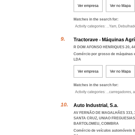
Ver empresa
Ver no Mapa
Matches in the search for:
Activity categories: ...
Yam,
Debulhad
Tractorave - Máquinas Agrí
R DOM AFONSO HENRIQUES 20, 44
Comércio por grosso de máquinas e
LDA
Ver empresa
Ver no Mapa
Matches in the search for:
Activity categories: ...
carregadores,
a
Auto Industrial, S.a.
AV FERNÃO DE MAGALHÃES 333, 3
SANTA CRUZ
,
UNIAO FREGUESIAS
BARTOLOMEU
,
COIMBRA
Comércio de veículos automóveis li