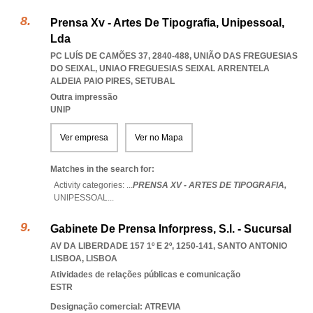
Prensa Xv - Artes De Tipografia, Unipessoal,
Lda
PC LUÍS DE CAMÕES 37, 2840-488, UNIÃO DAS FREGUESIAS
DO SEIXAL
,
UNIAO FREGUESIAS SEIXAL ARRENTELA
ALDEIA PAIO PIRES
,
SETUBAL
Outra impressão
UNIP
Ver empresa
Ver no Mapa
Matches in the search for:
Activity categories: ...
PRENSA XV - ARTES DE TIPOGRAFIA,
UNIPESSOAL
...
Gabinete De Prensa Inforpress, S.l. - Sucursal
AV DA LIBERDADE 157 1º E 2º, 1250-141
,
SANTO ANTONIO
LISBOA
,
LISBOA
Atividades de relações públicas e comunicação
ESTR
Designação comercial: ATREVIA