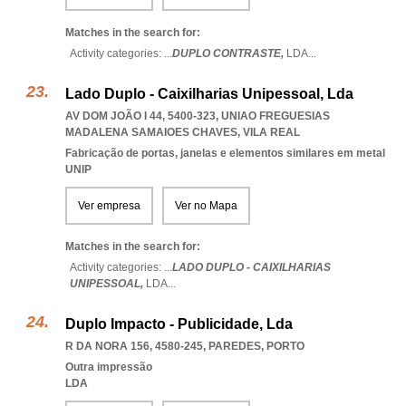
Matches in the search for:
Activity categories: ...
DUPLO CONTRASTE,
LDA
...
Lado Duplo - Caixilharias Unipessoal, Lda
AV DOM JOÃO I 44, 5400-323
,
UNIAO FREGUESIAS
MADALENA SAMAIOES CHAVES
,
VILA REAL
Fabricação de portas, janelas e elementos similares em metal
UNIP
Ver empresa
Ver no Mapa
Matches in the search for:
Activity categories: ...
LADO DUPLO - CAIXILHARIAS
UNIPESSOAL,
LDA
...
Duplo Impacto - Publicidade, Lda
R DA NORA 156, 4580-245
,
PAREDES
,
PORTO
Outra impressão
LDA