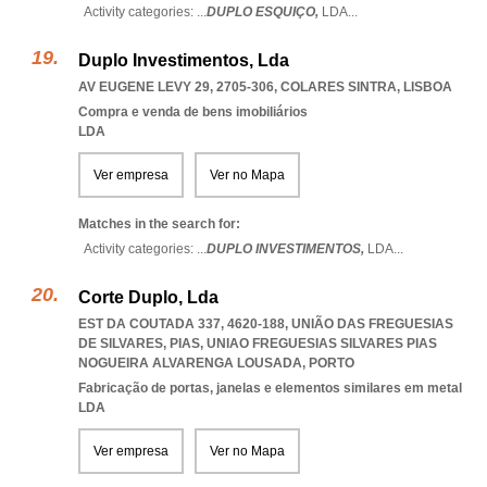
Activity categories: ...
DUPLO ESQUIÇO,
LDA
...
Duplo Investimentos, Lda
AV EUGENE LEVY 29, 2705-306
,
COLARES SINTRA
,
LISBOA
Compra e venda de bens imobiliários
LDA
Ver empresa
Ver no Mapa
Matches in the search for:
Activity categories: ...
DUPLO INVESTIMENTOS,
LDA
...
Corte Duplo, Lda
EST DA COUTADA 337, 4620-188, UNIÃO DAS FREGUESIAS
DE SILVARES, PIAS
,
UNIAO FREGUESIAS SILVARES PIAS
NOGUEIRA ALVARENGA LOUSADA
,
PORTO
Fabricação de portas, janelas e elementos similares em metal
LDA
Ver empresa
Ver no Mapa