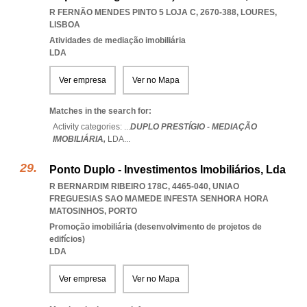
R FERNÃO MENDES PINTO 5 LOJA C, 2670-388
,
LOURES
,
LISBOA
Atividades de mediação imobiliária
LDA
Ver empresa
Ver no Mapa
Matches in the search for:
Activity categories: ...
DUPLO PRESTÍGIO - MEDIAÇÃO
IMOBILIÁRIA,
LDA
...
Ponto Duplo - Investimentos Imobiliários, Lda
R BERNARDIM RIBEIRO 178C, 4465-040
,
UNIAO
FREGUESIAS SAO MAMEDE INFESTA SENHORA HORA
MATOSINHOS
,
PORTO
Promoção imobiliária (desenvolvimento de projetos de
edifícios)
LDA
Ver empresa
Ver no Mapa