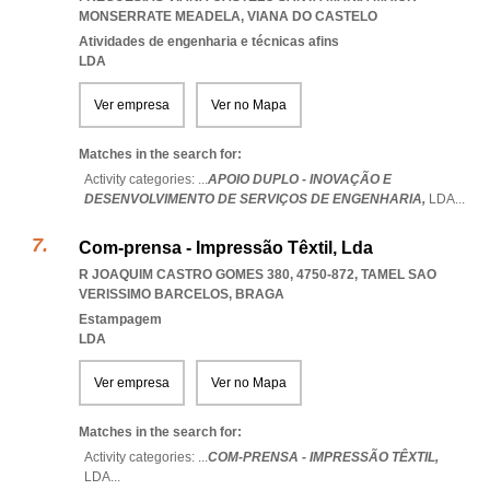
MONSERRATE MEADELA
,
VIANA DO CASTELO
Atividades de engenharia e técnicas afins
LDA
Ver empresa
Ver no Mapa
Matches in the search for:
Activity categories: ...
APOIO DUPLO - INOVAÇÃO E
DESENVOLVIMENTO DE SERVIÇOS DE ENGENHARIA,
LDA
...
Com-prensa - Impressão Têxtil, Lda
R JOAQUIM CASTRO GOMES 380, 4750-872
,
TAMEL SAO
VERISSIMO BARCELOS
,
BRAGA
Estampagem
LDA
Ver empresa
Ver no Mapa
Matches in the search for:
Activity categories: ...
COM-PRENSA - IMPRESSÃO TÊXTIL,
LDA
...