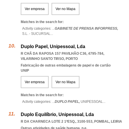
Ver empresa
Ver no Mapa
Matches in the search for:
Activity categories: ...
GABINETE DE PRENSA INFORPRESS,
S.L. - SUCURSAL
...
Duplo Papel, Unipessoal, Lda
R CHÃ DA RAPOSA 157 PAVILHÃO C36, 4795-784
,
VILARINHO SANTO TIRSO
,
PORTO
Fabricação de outras embalagens de papel e de cartão
UNIP
Ver empresa
Ver no Mapa
Matches in the search for:
Activity categories: ...
DUPLO PAPEL,
UNIPESSOAL
...
Duplo Equilíbrio, Unipessoal, Lda
R DA CHARNECA LOTE 2 1ºESQ., 3100-553
,
POMBAL
,
LEIRIA
Outras atividades de saúde humana, n.e.