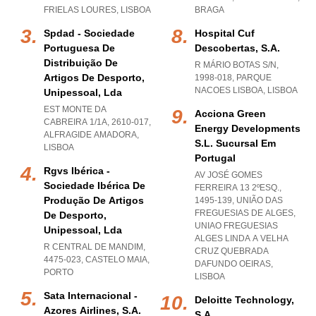
FRIELAS LOURES
,
LISBOA
BRAGA
Spdad - Sociedade
Hospital Cuf
Portuguesa De
Descobertas, S.a.
Distribuição De
R MÁRIO BOTAS S/N,
Artigos De Desporto,
1998-018
,
PARQUE
NACOES LISBOA
,
LISBOA
Unipessoal, Lda
EST MONTE DA
Acciona Green
CABREIRA 1/1A, 2610-017
,
Energy Developments
ALFRAGIDE AMADORA
,
S.l. Sucursal Em
LISBOA
Portugal
Rgvs Ibérica -
AV JOSÉ GOMES
Sociedade Ibérica De
FERREIRA 13 2ºESQ.,
Produção De Artigos
1495-139, UNIÃO DAS
FREGUESIAS DE ALGES
,
De Desporto,
UNIAO FREGUESIAS
Unipessoal, Lda
ALGES LINDA A VELHA
R CENTRAL DE MANDIM,
CRUZ QUEBRADA
4475-023
,
CASTELO MAIA
,
DAFUNDO OEIRAS
,
PORTO
LISBOA
Sata Internacional -
Deloitte Technology,
Azores Airlines, S.a.
S.a.