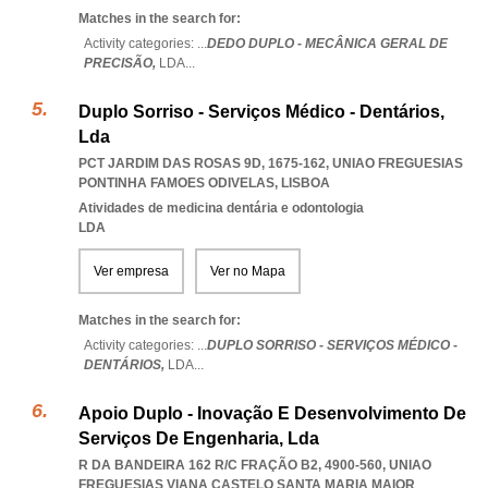
Matches in the search for:
Activity categories: ...
DEDO DUPLO - MECÂNICA GERAL DE
PRECISÃO,
LDA
...
Duplo Sorriso - Serviços Médico - Dentários,
Lda
PCT JARDIM DAS ROSAS 9D, 1675-162
,
UNIAO FREGUESIAS
PONTINHA FAMOES ODIVELAS
,
LISBOA
Atividades de medicina dentária e odontologia
LDA
Ver empresa
Ver no Mapa
Matches in the search for:
Activity categories: ...
DUPLO SORRISO - SERVIÇOS MÉDICO -
DENTÁRIOS,
LDA
...
Apoio Duplo - Inovação E Desenvolvimento De
Serviços De Engenharia, Lda
R DA BANDEIRA 162 R/C FRAÇÃO B2, 4900-560
,
UNIAO
FREGUESIAS VIANA CASTELO SANTA MARIA MAIOR