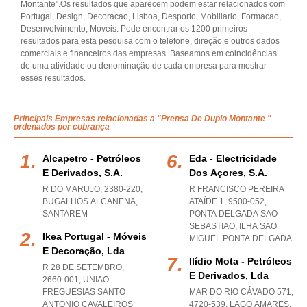
Montante".Os resultados que aparecem podem estar relacionados com
Portugal, Design, Decoracao, Lisboa, Desporto, Mobiliario, Formacao,
Desenvolvimento, Moveis. Pode encontrar os 1200 primeiros
resultados para esta pesquisa com o telefone, direção e outros dados
comerciais e financeiros das empresas. Baseamos em coincidências
de uma atividade ou denominação de cada empresa para mostrar
esses resultados.
Principais Empresas relacionadas a "Prensa De Duplo Montante "
ordenados por cobrança
Alcapetro - Petróleos
Eda - Electricidade
E Derivados, S.a.
Dos Açores, S.a.
R DO MARUJO, 2380-220
,
R FRANCISCO PEREIRA
BUGALHOS ALCANENA
,
ATAÍDE 1, 9500-052
,
SANTAREM
PONTA DELGADA SAO
SEBASTIAO
,
ILHA SAO
Ikea Portugal - Móveis
MIGUEL PONTA DELGADA
E Decoração, Lda
Ilídio Mota - Petróleos
R 28 DE SETEMBRO,
E Derivados, Lda
2660-001
,
UNIAO
FREGUESIAS SANTO
MAR DO RIO CÁVADO 571,
ANTONIO CAVALEIROS
4720-539
,
LAGO AMARES
,