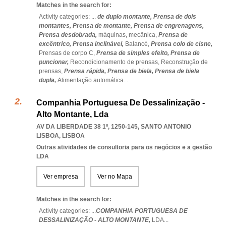
Matches in the search for:
Activity categories: ...
de duplo montante,
Prensa de dois
montantes,
Prensa de montante,
Prensa de engrenagens,
Prensa desdobrada,
máquinas,
mecânica,
Prensa de
excêntrico,
Prensa inclinável,
Balancé,
Prensa colo de cisne,
Prensas de corpo C,
Prensa de simples efeito,
Prensa de
puncionar,
Recondicionamento de prensas,
Reconstrução de
prensas,
Prensa rápida,
Prensa de biela,
Prensa de biela
dupla,
Alimentação automática
...
Companhia Portuguesa De Dessalinização -
Alto Montante, Lda
AV DA LIBERDADE 38 1º, 1250-145
,
SANTO ANTONIO
LISBOA
,
LISBOA
Outras atividades de consultoria para os negócios e a gestão
LDA
Ver empresa
Ver no Mapa
Matches in the search for:
Activity categories: ...
COMPANHIA PORTUGUESA DE
DESSALINIZAÇÃO - ALTO MONTANTE,
LDA
...