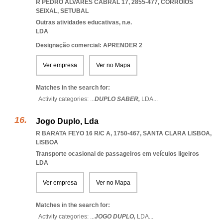
R PEDRO ÁLVARES CABRAL 17, 2855-477
,
CORROIOS
SEIXAL
,
SETUBAL
Outras atividades educativas, n.e.
LDA
Designação comercial: APRENDER 2
Ver empresa
Ver no Mapa
Matches in the search for:
Activity categories: ...
DUPLO SABER,
LDA
...
Jogo Duplo, Lda
R BARATA FEYO 16 R/C A, 1750-467
,
SANTA CLARA LISBOA
,
LISBOA
Transporte ocasional de passageiros em veículos ligeiros
LDA
Ver empresa
Ver no Mapa
Matches in the search for:
Activity categories: ...
JOGO DUPLO,
LDA
...