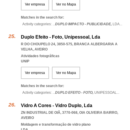
Ver empresa
Ver no Mapa
Matches in the search for:
Activity categories: ...
DUPLO IMPACTO - PUBLICIDADE,
LDA
...
Duplo Efeito - Foto, Unipessoal, Lda
R DO CHOUPELO 24, 3850-575
,
BRANCA ALBERGARIA A
VELHA
,
AVEIRO
Atividades fotográficas
UNIP
Ver empresa
Ver no Mapa
Matches in the search for:
Activity categories: ...
DUPLO EFEITO - FOTO,
UNIPESSOAL
...
Vidro A Cores - Vidro Duplo, Lda
ZN INDUSTRIAL DE OIÃ, 3770-068
,
OIA OLIVEIRA BAIRRO
,
AVEIRO
Moldagem e transformação de vidro plano
LDA