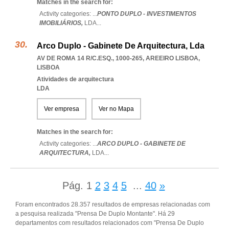
Matches in the search for:
Activity categories: ...
PONTO DUPLO - INVESTIMENTOS
IMOBILIÁRIOS,
LDA
...
Arco Duplo - Gabinete De Arquitectura, Lda
AV DE ROMA 14 R/C.ESQ., 1000-265
,
AREEIRO LISBOA
,
LISBOA
Atividades de arquitectura
LDA
Ver empresa
Ver no Mapa
Matches in the search for:
Activity categories: ...
ARCO DUPLO - GABINETE DE
ARQUITECTURA,
LDA
...
Pág.
1
2
3
4
5
...
40
»
Foram encontrados 28.357 resultados de empresas relacionadas com
a pesquisa realizada "Prensa De Duplo Montante". Há 29
departamentos com resultados relacionados com "Prensa De Duplo