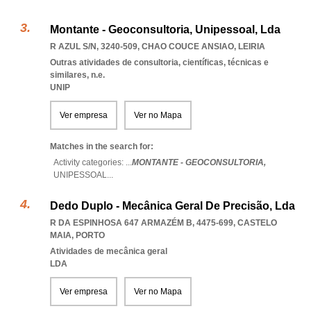
Montante - Geoconsultoria, Unipessoal, Lda
R AZUL S/N, 3240-509
,
CHAO COUCE ANSIAO
,
LEIRIA
Outras atividades de consultoria, científicas, técnicas e
similares, n.e.
UNIP
Ver empresa
Ver no Mapa
Matches in the search for:
Activity categories: ...
MONTANTE - GEOCONSULTORIA,
UNIPESSOAL
...
Dedo Duplo - Mecânica Geral De Precisão, Lda
R DA ESPINHOSA 647 ARMAZÉM B, 4475-699
,
CASTELO
MAIA
,
PORTO
Atividades de mecânica geral
LDA
Ver empresa
Ver no Mapa