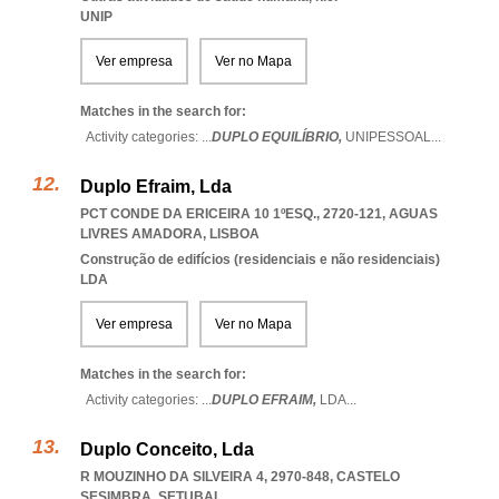
UNIP
Ver empresa
Ver no Mapa
Matches in the search for:
Activity categories: ...
DUPLO EQUILÍBRIO,
UNIPESSOAL
...
Duplo Efraim, Lda
PCT CONDE DA ERICEIRA 10 1ºESQ., 2720-121
,
AGUAS
LIVRES AMADORA
,
LISBOA
Construção de edifícios (residenciais e não residenciais)
LDA
Ver empresa
Ver no Mapa
Matches in the search for:
Activity categories: ...
DUPLO EFRAIM,
LDA
...
Duplo Conceito, Lda
R MOUZINHO DA SILVEIRA 4, 2970-848
,
CASTELO
SESIMBRA
,
SETUBAL