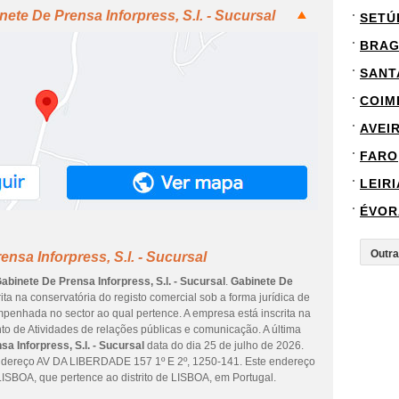
ete De Prensa Inforpress, S.l. - Sucursal
SETÚ
BRA
SANT
COIM
AVEI
FARO
LEIRI
ÉVOR
nsa Inforpress, S.l. - Sucursal
abinete De Prensa Inforpress, S.l. - Sucursal
.
Gabinete De
ita na conservatória do registo comercial sob a forma jurídica de
enhada no sector ao qual pertence. A empresa está inscrita na
to de Atividades de relações públicas e comunicação. A última
a Inforpress, S.l. - Sucursal
data do dia 25 de julho de 2026.
ndereço AV DA LIBERDADE 157 1º E 2º, 1250-141. Este endereço
SBOA, que pertence ao distrito de LISBOA, em Portugal.