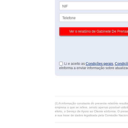
NIF
Telefone
Li e aceito as
Condições gerais
,
Condiçõ
eInforma a enviar informação sobre atualiza
(1) A informação constante do presente relatório resul
empresa a que se refere, sendo apenas possível utilizá
efeito, o Serviço de Apoio ao Cliente eInforma. O pres
a sua base de dados legalizada pela Comissão Naciona