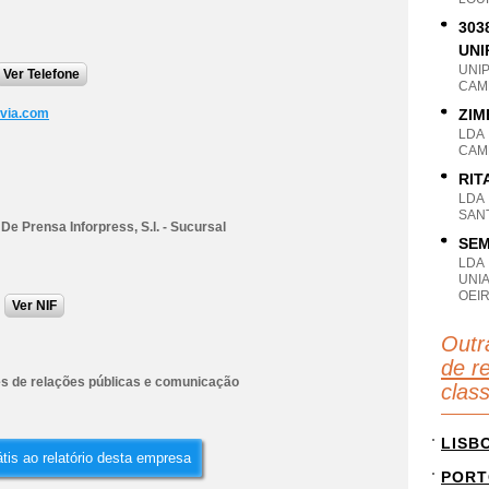
303
UNI
UNI
Ver Telefone
CAM
via.com
ZIM
LDA
CAM
RIT
LDA
SANT
De Prensa Inforpress, S.l. - Sucursal
SEM
LDA
UNI
OEIR
Ver NIF
Outr
de r
es de relações públicas e comunicação
clas
LISB
tis ao relatório desta empresa
PORT