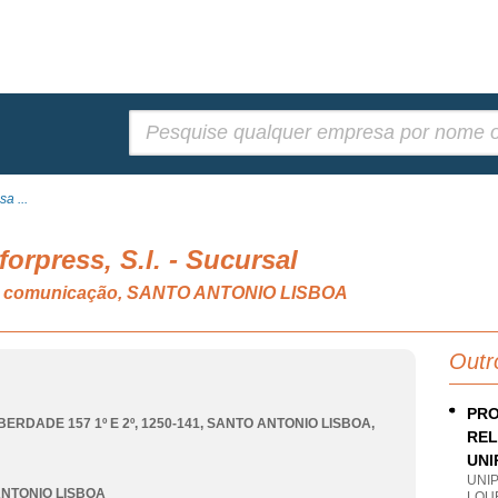
Pesquisar:
a ...
orpress, S.l. - Sucursal
s e comunicação, SANTO ANTONIO LISBOA
Outr
PRO
BERDADE 157 1º E 2º, 1250-141
,
SANTO ANTONIO LISBOA
,
REL
UNI
UNI
NTONIO LISBOA
LOU