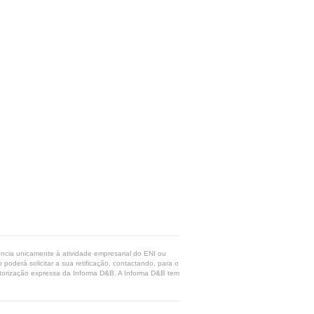
rência unicamente à atividade empresarial do ENI ou
poderá solicitar a sua retificação, contactando, para o
 autorização expressa da Informa D&B. A Informa D&B tem