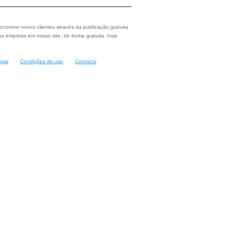
ncontrar novos clientes através da publicação gratuita
a empresa em nosso site, de forma gratuita, hoje
ugal
Condições de uso
Contacto