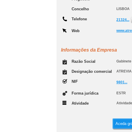
Concelho
LISBOA
Telefone
21324...
Web
www.atre
Informações da Empresa
Razão Social
Gabinete 
Designação comercial
ATREVIA
NIF
9801...
Forma jurídica
ESTR
Atividade
Atividad
Aceda grá