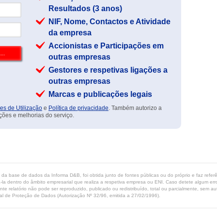
Resultados (3 anos)
NIF, Nome, Contactos e Atividade
da empresa
Accionistas e Participações em
outras empresas
Gestores e respetivas ligações a
outras empresas
Marcas e publicações legais
es de Utilização
e
Política de privacidade
. Também autorizo a
ções e melhorias do serviço.
ta da base de dados da Informa D&B, foi obtida junto de fontes públicas ou do próprio e faz refe
-la dentro do âmbito empresarial que realiza a respetiva empresa ou ENI. Caso detete algum erro 
ente relatório não pode ser reproduzido, publicado ou redistribuído, total ou parcialmente, sem
l de Proteção de Dados (Autorização Nº 32/96, emitida a 27/02/1996).