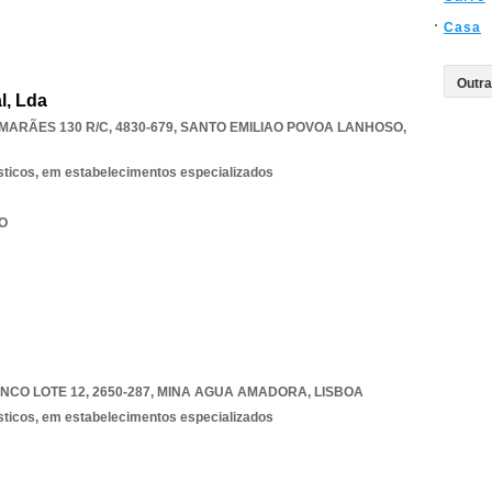
Casa
l, Lda
MARÃES 130 R/C, 4830-679
,
SANTO EMILIAO POVOA LANHOSO
,
sticos, em estabelecimentos especializados
CO
CO LOTE 12, 2650-287
,
MINA AGUA AMADORA
,
LISBOA
sticos, em estabelecimentos especializados