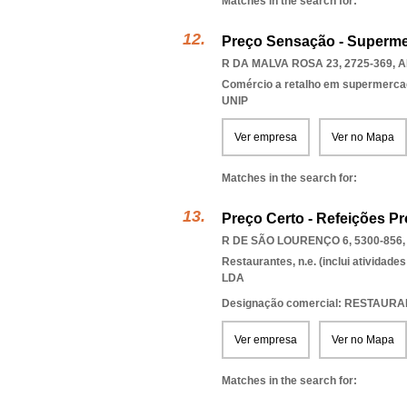
Matches in the search for:
Preço Sensação - Superme
R DA MALVA ROSA 23, 2725-369
,
A
Comércio a retalho em supermerca
UNIP
Ver empresa
Ver no Mapa
Matches in the search for:
Preço Certo - Refeições Pr
R DE SÃO LOURENÇO 6, 5300-856
Restaurantes, n.e. (inclui atividad
LDA
Designação comercial: RESTAU
Ver empresa
Ver no Mapa
Matches in the search for: