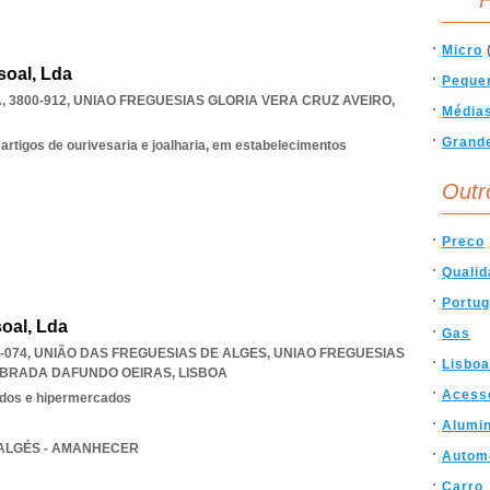
F
Micro
oal, Lda
Peque
 3800-912
,
UNIAO FREGUESIAS GLORIA VERA CRUZ AVEIRO
,
Média
Grand
 artigos de ourivesaria e joalharia, em estabelecimentos
Outr
Preco
Qualid
Portug
oal, Lda
Gas
-074, UNIÃO DAS FREGUESIAS DE ALGES
,
UNIAO FREGUESIAS
Lisboa
EBRADA DAFUNDO OEIRAS
,
LISBOA
Acess
dos e hipermercados
Alumin
E ALGÉS - AMANHECER
Autom
Carro