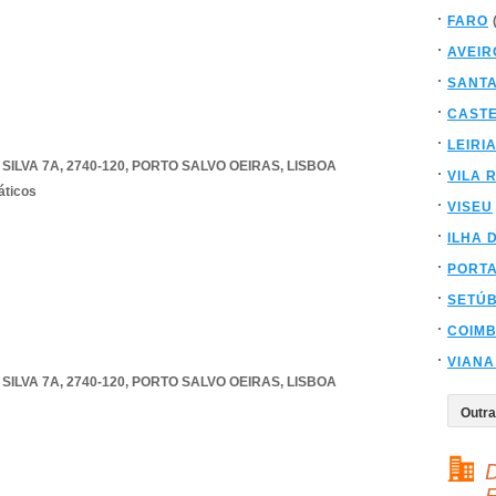
FARO
AVEIR
SANT
CAST
LEIRI
ILVA 7A, 2740-120
,
PORTO SALVO OEIRAS
,
LISBOA
VILA 
áticos
VISEU
ILHA 
PORT
SETÚ
COIM
VIANA
ILVA 7A, 2740-120
,
PORTO SALVO OEIRAS
,
LISBOA
D