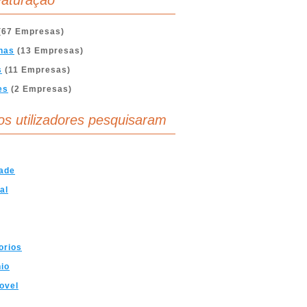
aturação
(67 Empresas)
nas
(13 Empresas)
s
(11 Empresas)
es
(2 Empresas)
os utilizadores pesquisaram
ade
al
orios
io
ovel