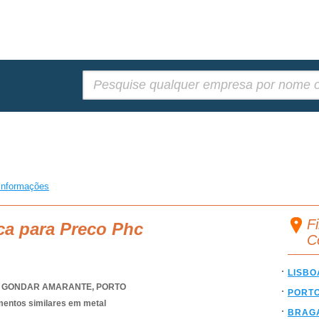
Pesquisar:
informações
F
ca para Preco Phc
C
LISBO
,
GONDAR AMARANTE
,
PORTO
PORT
ementos similares em metal
BRAG