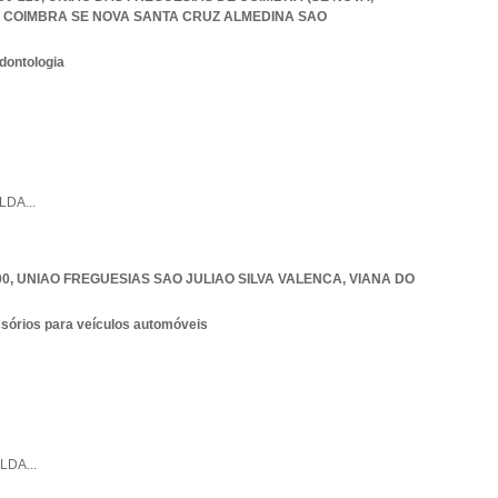
 COIMBRA SE NOVA SANTA CRUZ ALMEDINA SAO
dontologia
LDA
...
00
,
UNIAO FREGUESIAS SAO JULIAO SILVA VALENCA
,
VIANA DO
ssórios para veículos automóveis
LDA
...