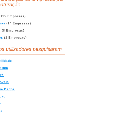
aturação
(115 Empresas)
nas
(14 Empresas)
s
(8 Empresas)
es
(3 Empresas)
os utilizadores pesquisaram
ilidade
atica
are
oveis
De Dados
cao
o
ia