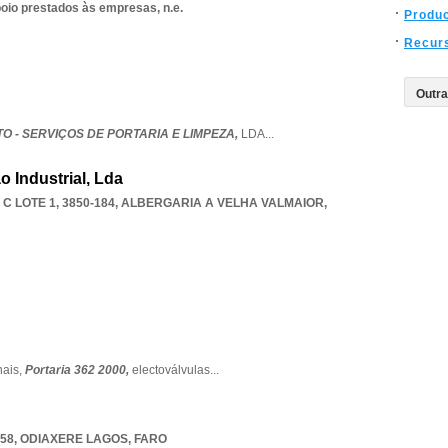
poio prestados às empresas, n.e.
Produ
Recur
TO - SERVIÇOS DE PORTARIA E LIMPEZA,
LDA
...
 Industrial, Lda
 LOTE 1, 3850-184
,
ALBERGARIA A VELHA VALMAIOR
,
nais,
Portaria 362 2000,
electoválvulas
...
258
,
ODIAXERE LAGOS
,
FARO