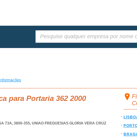
Pesquisar:
informações
F
ca para Portaria 362 2000
C
LISBO
 73A, 3800-355
,
UNIAO FREGUESIAS GLORIA VERA CRUZ
PORT
BRAG