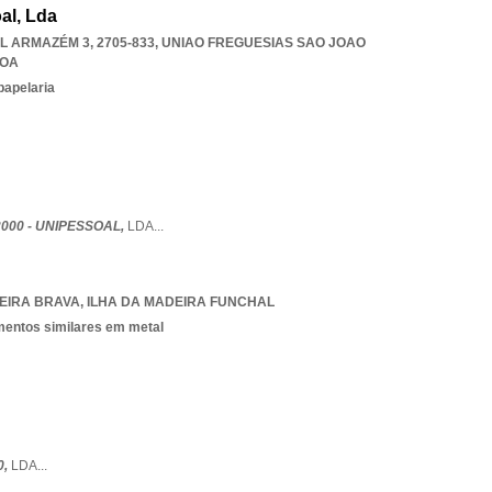
al, Lda
 ARMAZÉM 3, 2705-833
,
UNIAO FREGUESIAS SAO JOAO
BOA
papelaria
000 - UNIPESSOAL,
LDA
...
EIRA BRAVA
,
ILHA DA MADEIRA FUNCHAL
ementos similares em metal
0,
LDA
...