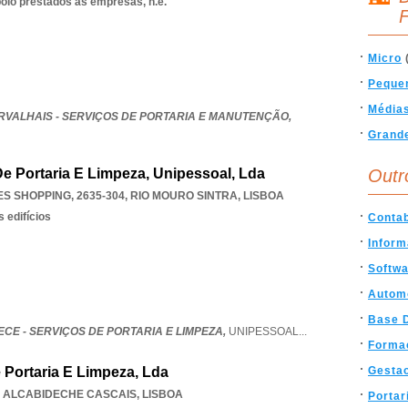
poio prestados às empresas, n.e.
F
Micro
Peque
Média
RVALHAIS - SERVIÇOS DE PORTARIA E MANUTENÇÃO,
Grand
 De Portaria E Limpeza, Unipessoal, Lda
Outr
S SHOPPING, 2635-304
,
RIO MOURO SINTRA
,
LISBOA
 edifícios
Contab
Inform
Softw
Autom
Base 
ECE - SERVIÇOS DE PORTARIA E LIMPEZA,
UNIPESSOAL
...
Forma
e Portaria E Limpeza, Lda
Gesta
,
ALCABIDECHE CASCAIS
,
LISBOA
Portar