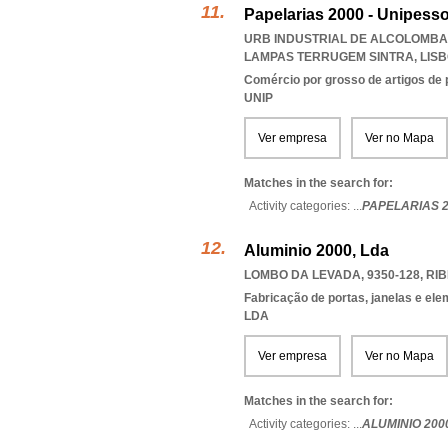
Papelarias 2000 - Unipesso
URB INDUSTRIAL DE ALCOLOMBAL
LAMPAS TERRUGEM SINTRA
,
LIS
Comércio por grosso de artigos de 
UNIP
Ver empresa
Ver no Mapa
Matches in the search for:
Activity categories: ...
PAPELARIAS 2
Aluminio 2000, Lda
LOMBO DA LEVADA, 9350-128
,
RIB
Fabricação de portas, janelas e el
LDA
Ver empresa
Ver no Mapa
Matches in the search for:
Activity categories: ...
ALUMINIO 200