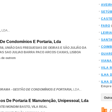
AVEIR
SETÚ
CAST
FARO
,
LDA
...
LEIRI
SANT
De Condomínios E Portaria, Lda
COIM
158, UNIÃO DAS FREGUESIAS DE OEIRAS E SÃO JULIÃO DA
RAS SAO JULIAO BARRA PACO ARCOS CAXIAS
,
LISBOA
GUAR
a de outrem
VIANA
VILA 
ILHA 
ILHA 
Empre
RAMA - GESTÃO DE CONDOMÍNIOS E PORTARIA,
LDA
...
iços De Portaria E Manutenção, Unipessoal, Lda
ATEI MONDIM BASTO
,
VILA REAL
D