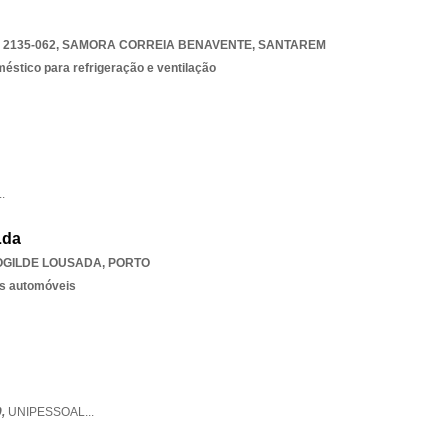
2135-062
,
SAMORA CORREIA BENAVENTE
,
SANTAREM
stico para refrigeração e ventilação
..
Lda
OGILDE LOUSADA
,
PORTO
os automóveis
0,
UNIPESSOAL
...