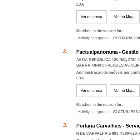
LDA
Ver empresa
Ver no Mapa
Matches in the search for:
Activity categories: ...
PORTARIA 234
Factualpanorama - Gestão 
AV DA REPÚBLICA 120 R/C, 2780-
BARRA
,
UNIAO FREGUESIAS OEI
Administração de imóveis por cont
LDA
Ver empresa
Ver no Mapa
Matches in the search for:
Activity categories: ...
FACTUALPANO
Portaria Carvalhais - Serv
R DE CARVALHAIS 883, 4880-020
,