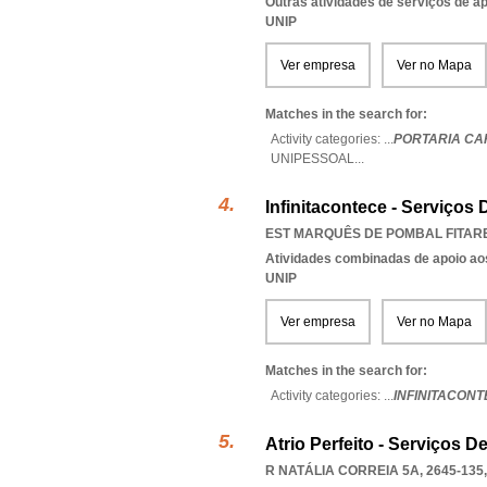
Outras atividades de serviços de a
UNIP
Ver empresa
Ver no Mapa
Matches in the search for:
Activity categories: ...
PORTARIA CA
UNIPESSOAL
...
Infinitacontece - Serviços
EST MARQUÊS DE POMBAL FITARE
Atividades combinadas de apoio aos
UNIP
Ver empresa
Ver no Mapa
Matches in the search for:
Activity categories: ...
INFINITACONT
Atrio Perfeito - Serviços D
R NATÁLIA CORREIA 5A, 2645-135