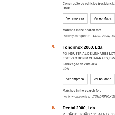
Construção de edifícios (residenciai
UNIP
Ver empresa
Ver no Mapa
Matches in the search for:
Activity categories: ...
GDJL 2000,
UN
Tondrinox 2000, Lda
PQ INDUSTRIAL DE LINHARES LOTE
ESTEVAO DONIM GUIMARAES
,
BR
Fabricação de cutelaria
LDA
Ver empresa
Ver no Mapa
Matches in the search for:
Activity categories: ...
TONDRINOX 2
Dental 2000, Lda
R JOÃO DE RUÃO 7 3º SALA 17, 3