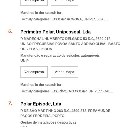
Ver empresa
Ver no Mapa
Matches in the search for:
Activity categories: ...
POLAR AURORA,
UNIPESSOAL
...
Perímetro Polar, Unipessoal, Lda
R MARECHAL HUMBERTO DELGADO 53 R/C, 2620-018
,
UNIAO FREGUESIAS POVOA SANTO ADRIAO OLIVAL BASTO
ODIVELAS
,
LISBOA
Manutenção e reparação de veículos automóveis
UNIP
Ver empresa
Ver no Mapa
Matches in the search for:
Activity categories: ...
PERÍMETRO POLAR,
UNIPESSOAL
...
Polar Episode, Lda
R DE SÃO MARTINHO 263 R/C, 4590-373
,
FREAMUNDE
PACOS FERREIRA
,
PORTO
Gestão de instalações desportivas