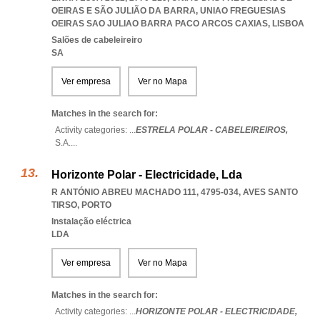
OEIRAS E SÃO JULIÃO DA BARRA
,
UNIAO FREGUESIAS
OEIRAS SAO JULIAO BARRA PACO ARCOS CAXIAS
,
LISBOA
Salões de cabeleireiro
SA
Ver empresa
Ver no Mapa
Matches in the search for:
Activity categories: ...
ESTRELA POLAR - CABELEIREIROS,
S.A.
...
Horizonte Polar - Electricidade, Lda
R ANTÓNIO ABREU MACHADO 111, 4795-034
,
AVES SANTO
TIRSO
,
PORTO
Instalação eléctrica
LDA
Ver empresa
Ver no Mapa
Matches in the search for:
Activity categories: ...
HORIZONTE POLAR - ELECTRICIDADE,