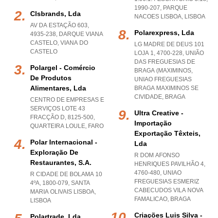
1990-207
,
PARQUE
Clsbrands, Lda
NACOES LISBOA
,
LISBOA
AV DA ESTAÇÃO 603,
Polarexpress, Lda
4935-238
,
DARQUE VIANA
CASTELO
,
VIANA DO
LG MADRE DE DEUS 101
CASTELO
LOJA 1, 4700-228, UNIÃO
DAS FREGUESIAS DE
Polargel - Comércio
BRAGA (MAXIMINOS
,
De Produtos
UNIAO FREGUESIAS
Alimentares, Lda
BRAGA MAXIMINOS SE
CIVIDADE
,
BRAGA
CENTRO DE EMPRESAS E
SERVIÇOS LOTE 43
Ultra Creative -
FRACÇÃO D, 8125-500
,
Importação
QUARTEIRA LOULE
,
FARO
Exportação Têxteis,
Polar Internacional -
Lda
Exploração De
R DOM AFONSO
Restaurantes, S.a.
HENRIQUES PAVILHÃO 4,
4760-480
,
UNIAO
R CIDADE DE BOLAMA 10
FREGUESIAS ESMERIZ
4ºA, 1800-079
,
SANTA
CABECUDOS VILA NOVA
MARIA OLIVAIS LISBOA
,
FAMALICAO
,
BRAGA
LISBOA
Criações Luis Silva -
Polartrade, Lda