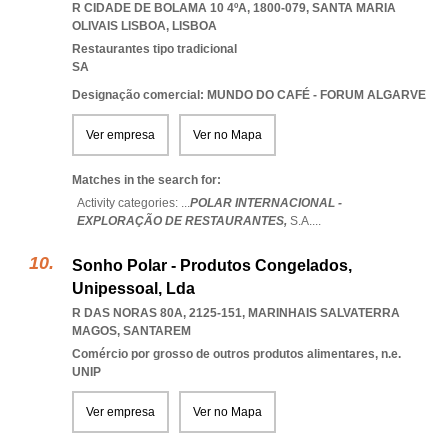
R CIDADE DE BOLAMA 10 4ºA, 1800-079
,
SANTA MARIA
OLIVAIS LISBOA
,
LISBOA
Restaurantes tipo tradicional
SA
Designação comercial: MUNDO DO CAFÉ - FORUM ALGARVE
Ver empresa
Ver no Mapa
Matches in the search for:
Activity categories: ...
POLAR INTERNACIONAL -
EXPLORAÇÃO DE RESTAURANTES,
S.A.
...
Sonho Polar - Produtos Congelados,
Unipessoal, Lda
R DAS NORAS 80A, 2125-151
,
MARINHAIS SALVATERRA
MAGOS
,
SANTAREM
Comércio por grosso de outros produtos alimentares, n.e.
UNIP
Ver empresa
Ver no Mapa