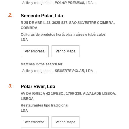
Activity categories: ...
POLAR PREMIUM,
LDA
...
Semente Polar, Lda
R 25 DE ABRIL 43, 3025-537
,
SAO SILVESTRE COIMBRA
,
COIMBRA
Culturas de produtos hortícolas, raízes e tubérculos
LDA
Ver empresa
Ver no Mapa
Matches in the search for:
Activity categories: ...
SEMENTE POLAR,
LDA
...
Polar River, Lda
AV DA IGREJA 42 10ºESQ., 1700-239
,
ALVALADE LISBOA
,
LISBOA
Restaurantes tipo tradicional
LDA
Ver empresa
Ver no Mapa