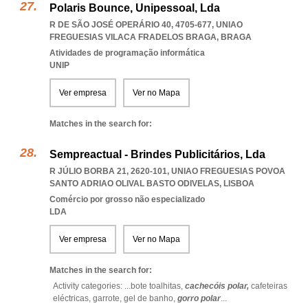
Polaris Bounce, Unipessoal, Lda
R DE SÃO JOSÉ OPERÁRIO 40, 4705-677
,
UNIAO
FREGUESIAS VILACA FRADELOS BRAGA
,
BRAGA
Atividades de programação informática
UNIP
Ver empresa
Ver no Mapa
Matches in the search for:
Sempreactual - Brindes Publicitários, Lda
R JÚLIO BORBA 21, 2620-101
,
UNIAO FREGUESIAS POVOA
SANTO ADRIAO OLIVAL BASTO ODIVELAS
,
LISBOA
Comércio por grosso não especializado
LDA
Ver empresa
Ver no Mapa
Matches in the search for:
Activity categories: ...
bote toalhitas,
cachecóis polar,
cafeteiras
eléctricas,
garrote,
gel de banho,
gorro polar
...