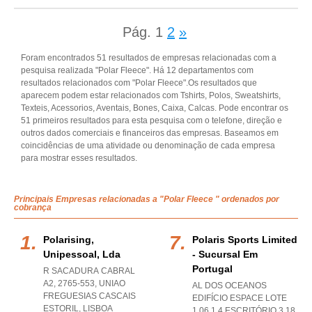
Pág.
1
2
»
Foram encontrados 51 resultados de empresas relacionadas com a
pesquisa realizada "Polar Fleece". Há 12 departamentos com
resultados relacionados com "Polar Fleece".Os resultados que
aparecem podem estar relacionados com Tshirts, Polos, Sweatshirts,
Texteis, Acessorios, Aventais, Bones, Caixa, Calcas. Pode encontrar os
51 primeiros resultados para esta pesquisa com o telefone, direção e
outros dados comerciais e financeiros das empresas. Baseamos em
coincidências de uma atividade ou denominação de cada empresa
para mostrar esses resultados.
Principais Empresas relacionadas a "Polar Fleece " ordenados por
cobrança
Polarising,
Polaris Sports Limited
Unipessoal, Lda
- Sucursal Em
Portugal
R SACADURA CABRAL
A2, 2765-553
,
UNIAO
AL DOS OCEANOS
FREGUESIAS CASCAIS
EDIFÍCIO ESPACE LOTE
ESTORIL
,
LISBOA
1.06.1.4 ESCRITÓRIO 3.18,