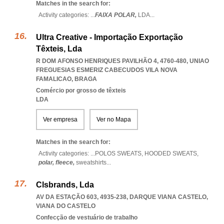
Matches in the search for:
Activity categories: ...
FAIXA POLAR,
LDA
...
Ultra Creative - Importação Exportação
Têxteis, Lda
R DOM AFONSO HENRIQUES PAVILHÃO 4, 4760-480
,
UNIAO
FREGUESIAS ESMERIZ CABECUDOS VILA NOVA
FAMALICAO
,
BRAGA
Comércio por grosso de têxteis
LDA
Ver empresa
Ver no Mapa
Matches in the search for:
Activity categories: ...
POLOS SWEATS,
HOODED SWEATS,
polar,
fleece,
sweatshirts
...
Clsbrands, Lda
AV DA ESTAÇÃO 603, 4935-238
,
DARQUE VIANA CASTELO
,
VIANA DO CASTELO
Confecção de vestuário de trabalho