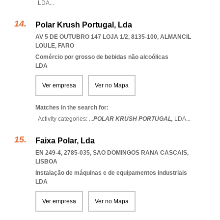
LDA
...
Polar Krush Portugal, Lda
AV 5 DE OUTUBRO 147 LOJA 1/2, 8135-100
,
ALMANCIL
LOULE
,
FARO
Comércio por grosso de bebidas não alcoólicas
LDA
Ver empresa
Ver no Mapa
Matches in the search for:
Activity categories: ...
POLAR KRUSH PORTUGAL,
LDA
...
Faixa Polar, Lda
EN 249-4, 2785-035
,
SAO DOMINGOS RANA CASCAIS
,
LISBOA
Instalação de máquinas e de equipamentos industriais
LDA
Ver empresa
Ver no Mapa