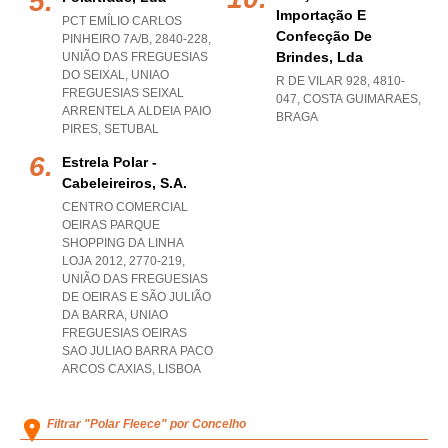
Importação E
PCT EMÍLIO CARLOS
Confecção De
PINHEIRO 7A/B, 2840-228,
Brindes, Lda
UNIÃO DAS FREGUESIAS
DO SEIXAL
,
UNIAO
R DE VILAR 928, 4810-
FREGUESIAS SEIXAL
047
,
COSTA GUIMARAES
,
ARRENTELA ALDEIA PAIO
BRAGA
PIRES
,
SETUBAL
Estrela Polar -
Cabeleireiros, S.a.
CENTRO COMERCIAL
OEIRAS PARQUE
SHOPPING DA LINHA
LOJA 2012, 2770-219,
UNIÃO DAS FREGUESIAS
DE OEIRAS E SÃO JULIÃO
DA BARRA
,
UNIAO
FREGUESIAS OEIRAS
SAO JULIAO BARRA PACO
ARCOS CAXIAS
,
LISBOA
Filtrar "Polar Fleece" por Concelho