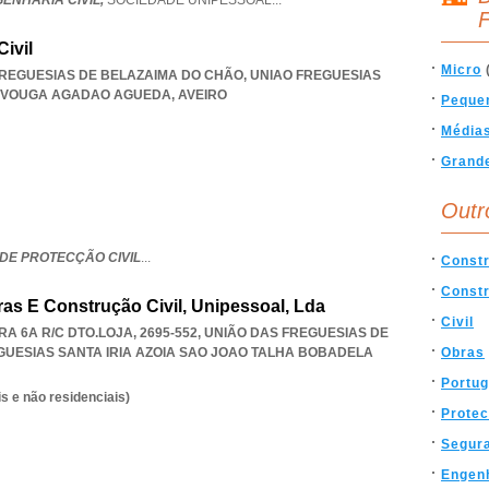
GENHARIA CIVIL,
SOCIEDADE UNIPESSOAL
...
F
ivil
Micro
 FREGUESIAS DE BELAZAIMA DO CHÃO
,
UNIAO FREGUESIAS
A VOUGA AGADAO AGUEDA
,
AVEIRO
Peque
Média
Grand
Outr
DE PROTECÇÃO CIVIL
...
Constr
Const
ras E Construção Civil, Unipessoal, Lda
Civil
 6A R/C DTO.LOJA, 2695-552, UNIÃO DAS FREGUESIAS DE
GUESIAS SANTA IRIA AZOIA SAO JOAO TALHA BOBADELA
Obras
Portug
s e não residenciais)
Prote
Segur
Engen