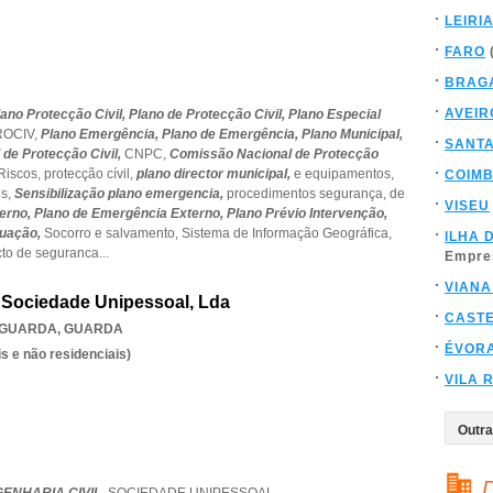
LEIRI
FARO
BRAG
AVEIR
lano Protecção Civil,
Plano de Protecção Civil,
Plano Especial
ROCIV,
Plano Emergência,
Plano de Emergência,
Plano Municipal,
SANT
de Protecção Civil,
CNPC,
Comissão Nacional de Protecção
Riscos,
protecção cívil,
plano director municipal,
e equipamentos,
COIM
os,
Sensibilização plano emergencia,
procedimentos segurança,
de
VISEU
erno,
Plano de Emergência Externo,
Plano Prévio Intervenção,
cuação,
Socorro e salvamento,
Sistema de Informação Geográfica,
ILHA 
cto de seguranca
...
Empre
VIANA
, Sociedade Unipessoal, Lda
CAST
GUARDA
,
GUARDA
ÉVOR
s e não residenciais)
VILA 
D