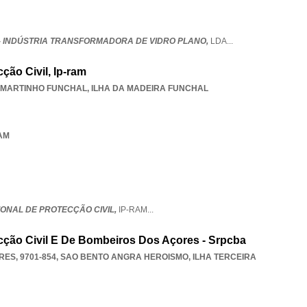
- INDÚSTRIA TRANSFORMADORA DE VIDRO PLANO,
LDA
...
ção Civil, Ip-ram
 MARTINHO FUNCHAL
,
ILHA DA MADEIRA FUNCHAL
RAM
IONAL DE PROTECÇÃO CIVIL,
IP-RAM
...
cção Civil E De Bombeiros Dos Açores - Srpcba
ES, 9701-854
,
SAO BENTO ANGRA HEROISMO
,
ILHA TERCEIRA