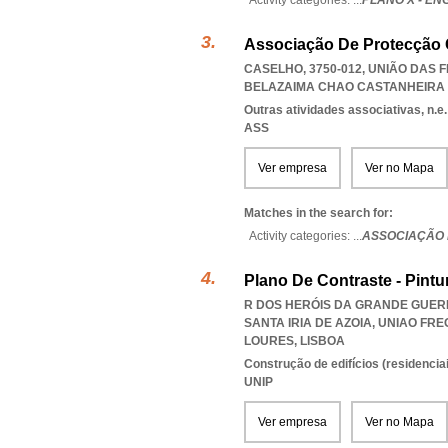
Activity categories: ...
PLANO X - EN
Associação De Protecção C
CASELHO, 3750-012, UNIÃO DAS
BELAZAIMA CHAO CASTANHEIR
Outras atividades associativas, n.e.
ASS
Ver empresa
Ver no Mapa
Matches in the search for:
Activity categories: ...
ASSOCIAÇÃO 
Plano De Contraste - Pintu
R DOS HERÓIS DA GRANDE GUERRA
SANTA IRIA DE AZOIA
,
UNIAO FRE
LOURES
,
LISBOA
Construção de edifícios (residenciai
UNIP
Ver empresa
Ver no Mapa