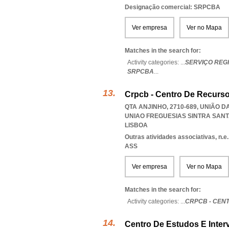
Designação comercial: SRPCBA
Ver empresa
Ver no Mapa
Matches in the search for:
Activity categories: ...
SERVIÇO REG
SRPCBA
...
Crpcb - Centro De Recurso
QTA ANJINHO, 2710-689, UNIÃO 
UNIAO FREGUESIAS SINTRA SAN
LISBOA
Outras atividades associativas, n.e.
ASS
Ver empresa
Ver no Mapa
Matches in the search for:
Activity categories: ...
CRPCB - CEN
Centro De Estudos E Inter