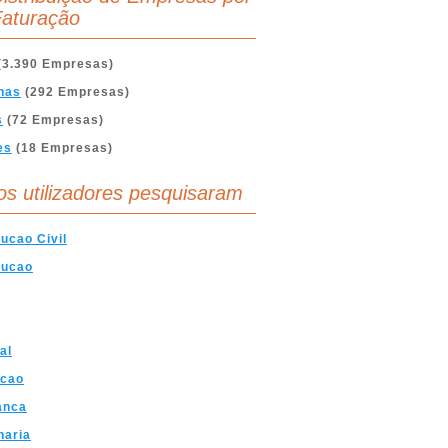
aturação
(3.390 Empresas)
nas
(292 Empresas)
s
(72 Empresas)
es
(18 Empresas)
os utilizadores pesquisaram
ucao Civil
rucao
al
ccao
anca
haria