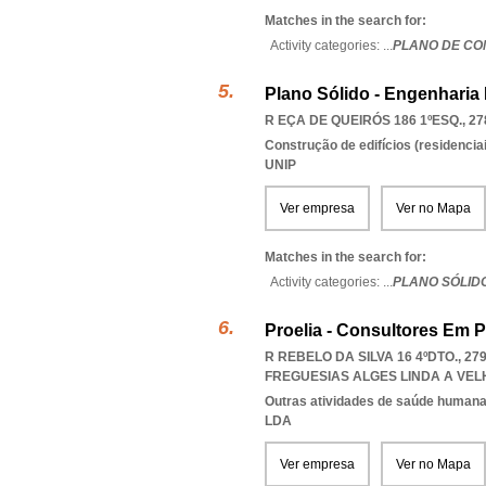
Matches in the search for:
Activity categories: ...
PLANO DE CO
Plano Sólido - Engenharia 
R EÇA DE QUEIRÓS 186 1ºESQ., 27
Construção de edifícios (residenciai
UNIP
Ver empresa
Ver no Mapa
Matches in the search for:
Activity categories: ...
PLANO SÓLIDO
Proelia - Consultores Em P
R REBELO DA SILVA 16 4ºDTO., 2
FREGUESIAS ALGES LINDA A VE
Outras atividades de saúde humana,
LDA
Ver empresa
Ver no Mapa