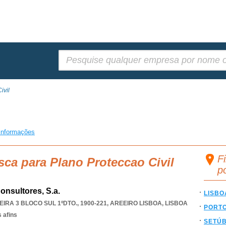
Pesquisar:
ivil
informações
Fi
sca para Plano Proteccao Civil
p
onsultores, S.a.
LISBO
IRA 3 BLOCO SUL 1ºDTO., 1900-221
,
AREEIRO LISBOA
,
LISBOA
PORT
 afins
SETÚ