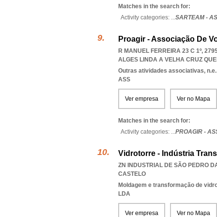
Matches in the search for:
Activity categories: ...
SARTEAM - A
Proagir - Associação De Vo
R MANUEL FERREIRA 23 C 1º, 27
ALGES LINDA A VELHA CRUZ QU
Outras atividades associativas, n.e.
ASS
Ver empresa
Ver no Mapa
Matches in the search for:
Activity categories: ...
PROAGIR - A
Vidrotorre - Indústria Tra
ZN INDUSTRIAL DE SÃO PEDRO DA
CASTELO
Moldagem e transformação de vidro
LDA
Ver empresa
Ver no Mapa