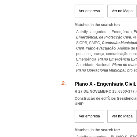
Ver empresa
Ver no Mapa
Matches in the search for:
Activity categories: ...
Emergência,
P
Emergência,
de Protecção Civil,
P
SIOPS,
CMPC,
Comissão Municipal 
Civil,
Plano evacuação,
Análise de 
portal segurança,
comunicação risc
Emergência,
Plano Emergência Ext
Autoridade Nacional,
Plano de eva
Plano Operacional Municipal,
proje
Plano X - Engenharia Civil
R 27 DE NOVEMBRO 15, 6300-377
,
Construção de edifícios (residenciai
UNIP
Ver empresa
Ver no Mapa
Matches in the search for: