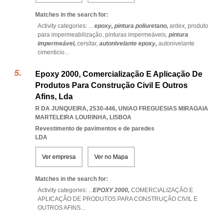
Matches in the search for:
Activity categories: ...
epoxy,
pintura poliuretano,
ardex,
produto
para impermeabilização,
pinturas impermeáveis,
pintura
impermeável,
cersitar,
autonivelante epoxy,
autonivelante
cimenticio
...
Epoxy 2000, Comercialização E Aplicação De
Produtos Para Construção Civil E Outros
Afins, Lda
R DA JUNQUEIRA, 2530-446
,
UNIAO FREGUESIAS MIRAGAIA
MARTELEIRA LOURINHA
,
LISBOA
Revestimento de pavimentos e de paredes
LDA
Ver empresa
Ver no Mapa
Matches in the search for:
Activity categories: ...
EPOXY 2000,
COMERCIALIZAÇÃO E
APLICAÇÃO DE PRODUTOS PARA CONSTRUÇÃO CIVIL E
OUTROS AFINS
...