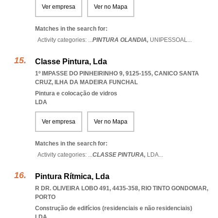
Ver empresa
Ver no Mapa
Matches in the search for:
Activity categories: ...
PINTURA OLANDIA,
UNIPESSOAL
...
Classe Pintura, Lda
1º IMPASSE DO PINHEIRINHO 9, 9125-155
,
CANICO SANTA
CRUZ
,
ILHA DA MADEIRA FUNCHAL
Pintura e colocação de vidros
LDA
Ver empresa
Ver no Mapa
Matches in the search for:
Activity categories: ...
CLASSE PINTURA,
LDA
...
Pintura Rítmica, Lda
R DR. OLIVEIRA LOBO 491, 4435-358
,
RIO TINTO GONDOMAR
,
PORTO
Construção de edifícios (residenciais e não residenciais)
LDA