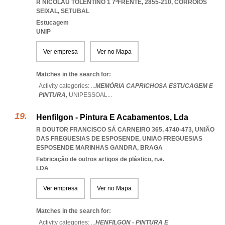
R NICOLAU TOLENTINO 1 7ºFRENTE, 2855-210
,
CORROIOS
SEIXAL
,
SETUBAL
Estucagem
UNIP
Ver empresa
Ver no Mapa
Matches in the search for:
Activity categories: ...
MEMÓRIA CAPRICHOSA ESTUCAGEM E
PINTURA,
UNIPESSOAL
...
Henfilgon - Pintura E Acabamentos, Lda
R DOUTOR FRANCISCO SÁ CARNEIRO 365, 4740-473, UNIÃO
DAS FREGUESIAS DE ESPOSENDE
,
UNIAO FREGUESIAS
ESPOSENDE MARINHAS GANDRA
,
BRAGA
Fabricação de outros artigos de plástico, n.e.
LDA
Ver empresa
Ver no Mapa
Matches in the search for:
Activity categories: ...
HENFILGON - PINTURA E