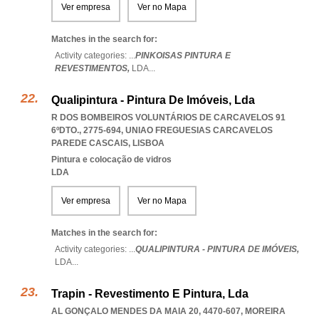
Ver empresa
Ver no Mapa
Matches in the search for:
Activity categories: ...
PINKOISAS PINTURA E
REVESTIMENTOS,
LDA
...
Qualipintura - Pintura De Imóveis, Lda
R DOS BOMBEIROS VOLUNTÁRIOS DE CARCAVELOS 91
6ºDTO., 2775-694
,
UNIAO FREGUESIAS CARCAVELOS
PAREDE CASCAIS
,
LISBOA
Pintura e colocação de vidros
LDA
Ver empresa
Ver no Mapa
Matches in the search for:
Activity categories: ...
QUALIPINTURA - PINTURA DE IMÓVEIS,
LDA
...
Trapin - Revestimento E Pintura, Lda
AL GONÇALO MENDES DA MAIA 20, 4470-607
,
MOREIRA