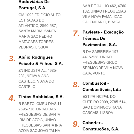
Rodoviárias De
AV 9 DE JULHO 462, 4760-
Portugal, S.a.
102
,
UNIAO FREGUESIAS
CM 1092 EDIFÍCIO AUTO-
VILA NOVA FAMALICAO
ESTRADAS DO
CALENDARIO
,
BRAGA
ATLÂNTICO, 2560-587,
SANTA MARIA
,
SANTA
Pavieste - Execução
MARIA SAO PEDRO
Técnica De
MATACAES TORRES
Pavimentos, S.a.
VEDRAS
,
LISBOA
R DA SAIBREIRA 197,
Abílio Rodrigues
4415-538
,
UNIAO
FREGUESIAS GRIJO
Peixoto & Filhos, S.a.
SERMONDE VILA NOVA
ZN INDUSTRIAL, 4935-
GAIA
,
PORTO
231
,
NEIVA VIANA
CASTELO
,
VIANA DO
Combustoil -
CASTELO
Combustíveis, Lda
Tintas Robbialac, S.a.
EST PRINCIPAL DO
OUTEIRO 2009, 2785-514
,
R BARTOLOMEU DIAS 11,
SAO DOMINGOS RANA
2695-718, UNIÃO DAS
CASCAIS
,
LISBOA
FREGUESIAS DE SANTA
IRIA DE AZOIA
,
UNIAO
Coberfer -
FREGUESIAS SANTA IRIA
Construções, S.a.
AZOIA SAO JOAO TALHA