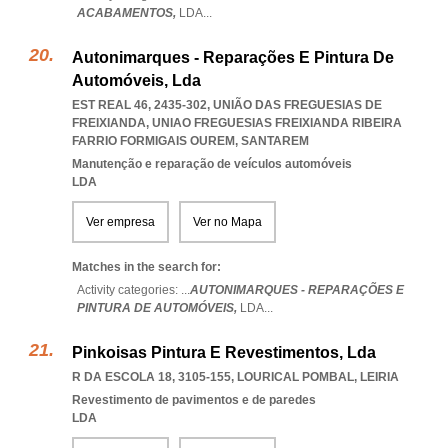
ACABAMENTOS,
LDA
...
Autonimarques - Reparações E Pintura De
Automóveis, Lda
EST REAL 46, 2435-302, UNIÃO DAS FREGUESIAS DE
FREIXIANDA
,
UNIAO FREGUESIAS FREIXIANDA RIBEIRA
FARRIO FORMIGAIS OUREM
,
SANTAREM
Manutenção e reparação de veículos automóveis
LDA
Ver empresa
Ver no Mapa
Matches in the search for:
Activity categories: ...
AUTONIMARQUES - REPARAÇÕES E
PINTURA DE AUTOMÓVEIS,
LDA
...
Pinkoisas Pintura E Revestimentos, Lda
R DA ESCOLA 18, 3105-155
,
LOURICAL POMBAL
,
LEIRIA
Revestimento de pavimentos e de paredes
LDA