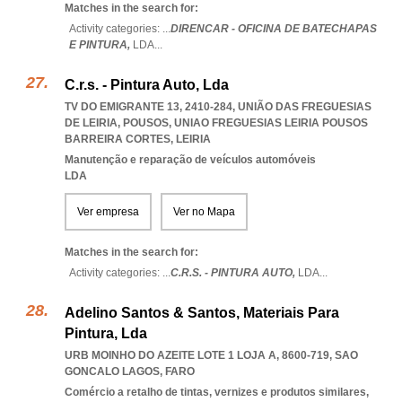
Matches in the search for:
Activity categories: ...
DIRENCAR - OFICINA DE BATECHAPAS
E PINTURA,
LDA
...
C.r.s. - Pintura Auto, Lda
TV DO EMIGRANTE 13, 2410-284, UNIÃO DAS FREGUESIAS
DE LEIRIA, POUSOS
,
UNIAO FREGUESIAS LEIRIA POUSOS
BARREIRA CORTES
,
LEIRIA
Manutenção e reparação de veículos automóveis
LDA
Ver empresa
Ver no Mapa
Matches in the search for:
Activity categories: ...
C.R.S. - PINTURA AUTO,
LDA
...
Adelino Santos & Santos, Materiais Para
Pintura, Lda
URB MOINHO DO AZEITE LOTE 1 LOJA A, 8600-719
,
SAO
GONCALO LAGOS
,
FARO
Comércio a retalho de tintas, vernizes e produtos similares,