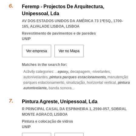
Feremp - Projectos De Arquitectura,
Unipessoal, Lda
AV DOS ESTADOS UNIDOS DA AMÉRICA 73 1ºESQ., 1700-
165
,
ALVALADE LISBOA
,
LISBOA
Revestimento de pavimentos e de paredes
UNIP
Ver empresa
Ver no Mapa
Matches in the search for:
Activity categories: ...
epoxy,
decapagem,
-nivelantes,
autonivelantes,
pintura parques estacionamento,
manutenção
parques estacionamento,
sinalização,
horizontal vertical,
pintura
autonivelante,
banda sonora
...
Pintura Agreste, Unipessoal, Lda
R PRINCIPAL CASAL DA ESPINHEIRA 1, 2590-057
,
SOBRAL
MONTE AGRACO
,
LISBOA
Pintura e colocação de vidros
UNIP