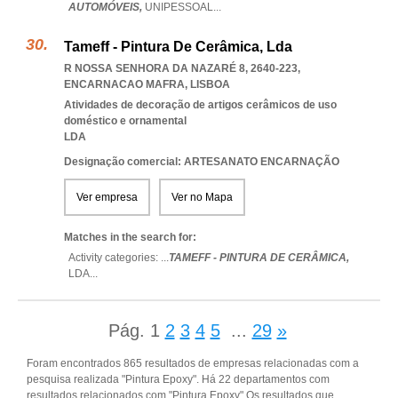
AUTOMÓVEIS,
UNIPESSOAL
...
Tameff - Pintura De Cerâmica, Lda
R NOSSA SENHORA DA NAZARÉ 8, 2640-223
,
ENCARNACAO MAFRA
,
LISBOA
Atividades de decoração de artigos cerâmicos de uso
doméstico e ornamental
LDA
Designação comercial: ARTESANATO ENCARNAÇÃO
Ver empresa
Ver no Mapa
Matches in the search for:
Activity categories: ...
TAMEFF - PINTURA DE CERÂMICA,
LDA
...
Pág.
1
2
3
4
5
...
29
»
Foram encontrados 865 resultados de empresas relacionadas com a
pesquisa realizada "Pintura Epoxy". Há 22 departamentos com
resultados relacionados com "Pintura Epoxy".Os resultados que