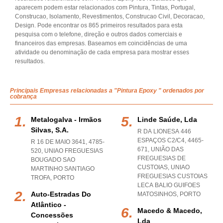
aparecem podem estar relacionados com Pintura, Tintas, Portugal,
Construcao, Isolamento, Revestimentos, Construcao Civil, Decoracao,
Design. Pode encontrar os 865 primeiros resultados para esta
pesquisa com o telefone, direção e outros dados comerciais e
financeiros das empresas. Baseamos em coincidências de uma
atividade ou denominação de cada empresa para mostrar esses
resultados.
Principais Empresas relacionadas a "Pintura Epoxy " ordenados por
cobrança
Metalogalva - Irmãos
Linde Saúde, Lda
Silvas, S.a.
R DA LIONESA 446
ESPAÇOS C2/C4, 4465-
R 16 DE MAIO 3641, 4785-
671, UNIÃO DAS
520
,
UNIAO FREGUESIAS
FREGUESIAS DE
BOUGADO SAO
CUSTOIAS
,
UNIAO
MARTINHO SANTIAGO
FREGUESIAS CUSTOIAS
TROFA
,
PORTO
LECA BALIO GUIFOES
Auto-Estradas Do
MATOSINHOS
,
PORTO
Atlântico -
Macedo & Macedo,
Concessões
Lda