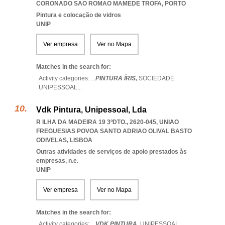
CORONADO SAO ROMAO MAMEDE TROFA
,
PORTO
Pintura e colocação de vidros
UNIP
Ver empresa
Ver no Mapa
Matches in the search for:
Activity categories: ...
PINTURA ÍRIS,
SOCIEDADE
UNIPESSOAL
...
Vdk Pintura, Unipessoal, Lda
R ILHA DA MADEIRA 19 3ºDTO., 2620-045
,
UNIAO
FREGUESIAS POVOA SANTO ADRIAO OLIVAL BASTO
ODIVELAS
,
LISBOA
Outras atividades de serviços de apoio prestados às
empresas, n.e.
UNIP
Ver empresa
Ver no Mapa
Matches in the search for:
Activity categories: ...
VDK PINTURA,
UNIPESSOAL
...