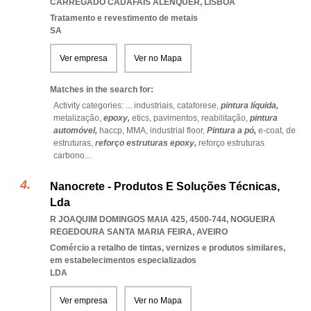
CARREGADO CADAFAIS ALENQUER
,
LISBOA
Tratamento e revestimento de metais
SA
Ver empresa
Ver no Mapa
Matches in the search for:
Activity categories: ...
industriais,
cataforese,
pintura líquida,
metalização,
epoxy,
etics,
pavimentos,
reabilitação,
pintura
automóvel,
haccp,
MMA,
industrial floor,
Pintura a pó,
e-coat,
de
estruturas,
reforço estruturas epoxy,
reforço estruturas
carbono
...
Nanocrete - Produtos E Soluções Técnicas,
Lda
R JOAQUIM DOMINGOS MAIA 425, 4500-744
,
NOGUEIRA
REGEDOURA SANTA MARIA FEIRA
,
AVEIRO
Comércio a retalho de tintas, vernizes e produtos similares,
em estabelecimentos especializados
LDA
Ver empresa
Ver no Mapa