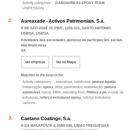
Activity categories: ...
DANGAVRILAS EPOXY TEAM,
UNIPESSOAL
...
Aureaxade - Activos Patrimoniais, S.a.
R DE SÃO JOSÉ 35 3ºB/C, 1150-321
,
SANTO ANTONIO
LISBOA
,
LISBOA
Atividades das sociedades gestoras de participações sociais
não financeiras
SA
Ver empresa
Ver no Mapa
Matches in the search for:
Activity categories: ...
industriais,
cataforese,
pintura líquida,
metalização,
epoxy,
etics,
pavimentos,
reabilitação,
pintura
automóvel,
haccp,
MMA,
industrial floor,
Pintura a pó,
e-coat,
de
estruturas,
reforço estruturas epoxy,
reforço estruturas
carbono
...
Caetano Coatings, S.a.
R DA MALAPOSTA 4, 2580-596
,
UNIAO FREGUESIAS