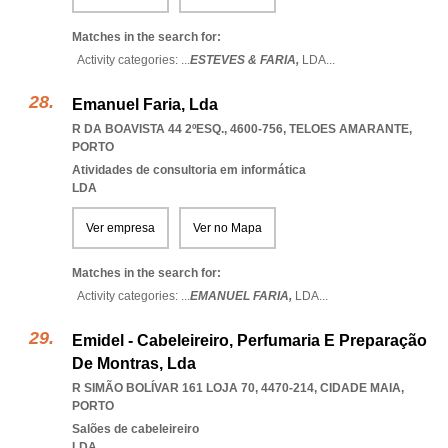
Matches in the search for:
Activity categories: ...
ESTEVES & FARIA,
LDA
...
Emanuel Faria, Lda
R DA BOAVISTA 44 2ºESQ., 4600-756
,
TELOES AMARANTE
,
PORTO
Atividades de consultoria em informática
LDA
Ver empresa
Ver no Mapa
Matches in the search for:
Activity categories: ...
EMANUEL FARIA,
LDA
...
Emidel - Cabeleireiro, Perfumaria E Preparação
De Montras, Lda
R SIMÃO BOLÍVAR 161 LOJA 70, 4470-214
,
CIDADE MAIA
,
PORTO
Salões de cabeleireiro
LDA