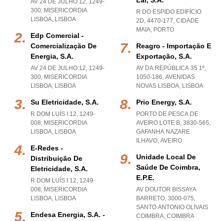
Lar, S.a.
AV 24 DE JULHO 12, 1249-
300
,
MISERICORDIA
R DO ESPIDO EDIFÍCIO
LISBOA
,
LISBOA
2D, 4470-177
,
CIDADE
MAIA
,
PORTO
Edp Comercial -
Comercialização De
Reagro - Importação E
Energia, S.a.
Exportação, S.a.
AV 24 DE JULHO 12, 1249-
AV DA REPÚBLICA 35 1º,
300
,
MISERICORDIA
1050-186
,
AVENIDAS
LISBOA
,
LISBOA
NOVAS LISBOA
,
LISBOA
Su Eletricidade, S.a.
Prio Energy, S.a.
R DOM LUÍS I 12, 1249-
PORTO DE PESCA DE
008
,
MISERICORDIA
AVEIRO LOTE B, 3830-565
,
LISBOA
,
LISBOA
GAFANHA NAZARE
ILHAVO
,
AVEIRO
E-Redes -
Unidade Local De
Distribuição De
Saúde De Coimbra,
Eletricidade, S.a.
E.p.e.
R DOM LUÍS I 12, 1249-
008
,
MISERICORDIA
AV DOUTOR BISSAYA
LISBOA
,
LISBOA
BARRETO, 3000-075
,
SANTO ANTONIO OLIVAIS
Endesa Energia, S.a. -
COIMBRA
,
COIMBRA