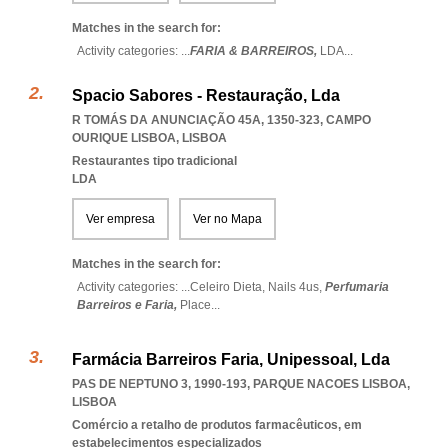
Matches in the search for:
Activity categories: ...
FARIA & BARREIROS,
LDA
...
Spacio Sabores - Restauração, Lda
R TOMÁS DA ANUNCIAÇÃO 45A, 1350-323
,
CAMPO
OURIQUE LISBOA
,
LISBOA
Restaurantes tipo tradicional
LDA
Ver empresa
Ver no Mapa
Matches in the search for:
Activity categories: ...
Celeiro Dieta,
Nails 4us,
Perfumaria
Barreiros e Faria,
Place
...
Farmácia Barreiros Faria, Unipessoal, Lda
PAS DE NEPTUNO 3, 1990-193
,
PARQUE NACOES LISBOA
,
LISBOA
Comércio a retalho de produtos farmacêuticos, em
estabelecimentos especializados