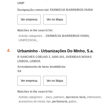
UNIP
Designação comercial: FARMÁCIA BARREIROS FARIA
Ver empresa
Ver no Mapa
Matches in the search for:
Activity categories: ...
FARMÁCIA BARREIROS FARIA,
UNIPESSOAL
...
Urbaminho - Urbanizações Do Minho, S.a.
R SANCHES COELHO 3, 1600-201
,
AVENIDAS NOVAS
LISBOA
,
LISBOA
Arrendamento de bens imobiliários
SA
Ver empresa
Ver no Mapa
Matches in the search for:
Activity categories: ...
dazs,
palheiro,
barreiros faria,
intimissimi,
acessórios de moda,
bpi,
perfumaria,
gabor
...