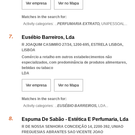
Ver empresa
Ver no Mapa
Matches in the search for:
Activity categories: ...
PERFUMARIA EXTRATO,
UNIPESSOAL
...
Eusébio Barreiros, Lda
R JOAQUIM CASIMIRO 27/34, 1200-695
,
ESTRELA LISBOA
,
LISBOA
Comércio a retalho em outros estabelecimentos não
especializados, com predominância de produtos alimentares,
bebidas ou tabaco
LDA
Ver empresa
Ver no Mapa
Matches in the search for:
Activity categories: ...
EUSÉBIO BARREIROS,
LDA
...
Espuma De Sabão - Estética E Perfumaria, Lda
R DE NOSSA SENHORA CONCEIÇÃO 14, 2200-392
,
UNIAO
FREGUESIAS ABRANTES SAO VICENTE JOAO