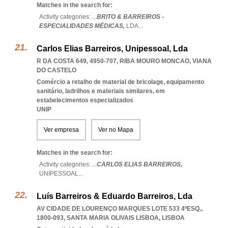
Matches in the search for:
Activity categories: ...
BRITO & BARREIROS -
ESPECIALIDADES MÉDICAS,
LDA
...
Carlos Elias Barreiros, Unipessoal, Lda
R DA COSTA 649, 4950-707
,
RIBA MOURO MONCAO
,
VIANA
DO CASTELO
Comércio a retalho de material de bricolage, equipamento
sanitário, ladrilhos e materiais similares, em
estabelecimentos especializados
UNIP
Ver empresa
Ver no Mapa
Matches in the search for:
Activity categories: ...
CARLOS ELIAS BARREIROS,
UNIPESSOAL
...
Luís Barreiros & Eduardo Barreiros, Lda
AV CIDADE DE LOURENÇO MARQUES LOTE 533 4ºESQ.,
1800-093
,
SANTA MARIA OLIVAIS LISBOA
,
LISBOA