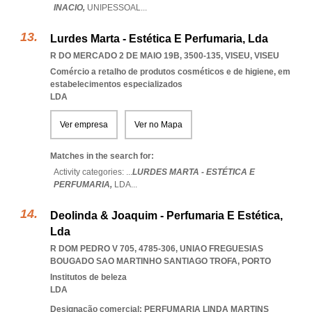
INACIO,
UNIPESSOAL
...
Lurdes Marta - Estética E Perfumaria, Lda
R DO MERCADO 2 DE MAIO 19B, 3500-135
,
VISEU
,
VISEU
Comércio a retalho de produtos cosméticos e de higiene, em
estabelecimentos especializados
LDA
Ver empresa
Ver no Mapa
Matches in the search for:
Activity categories: ...
LURDES MARTA - ESTÉTICA E
PERFUMARIA,
LDA
...
Deolinda & Joaquim - Perfumaria E Estética,
Lda
R DOM PEDRO V 705, 4785-306
,
UNIAO FREGUESIAS
BOUGADO SAO MARTINHO SANTIAGO TROFA
,
PORTO
Institutos de beleza
LDA
Designação comercial: PERFUMARIA LINDA MARTINS