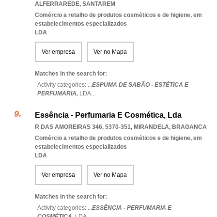
ALFERRAREDE
,
SANTAREM
Comércio a retalho de produtos cosméticos e de higiene, em
estabelecimentos especializados
LDA
Ver empresa
Ver no Mapa
Matches in the search for:
Activity categories: ...
ESPUMA DE SABÃO - ESTÉTICA E
PERFUMARIA,
LDA
...
Essência - Perfumaria E Cosmética, Lda
R DAS AMOREIRAS 346, 5370-351
,
MIRANDELA
,
BRAGANCA
Comércio a retalho de produtos cosméticos e de higiene, em
estabelecimentos especializados
LDA
Ver empresa
Ver no Mapa
Matches in the search for:
Activity categories: ...
ESSÊNCIA - PERFUMARIA E
COSMÉTICA,
LDA
...