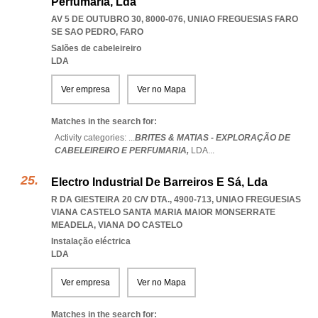
Perfumaria, Lda
AV 5 DE OUTUBRO 30, 8000-076
,
UNIAO FREGUESIAS FARO
SE SAO PEDRO
,
FARO
Salões de cabeleireiro
LDA
Ver empresa
Ver no Mapa
Matches in the search for:
Activity categories: ...
BRITES & MATIAS - EXPLORAÇÃO DE
CABELEIREIRO E PERFUMARIA,
LDA
...
Electro Industrial De Barreiros E Sá, Lda
R DA GIESTEIRA 20 C/V DTA., 4900-713
,
UNIAO FREGUESIAS
VIANA CASTELO SANTA MARIA MAIOR MONSERRATE
MEADELA
,
VIANA DO CASTELO
Instalação eléctrica
LDA
Ver empresa
Ver no Mapa
Matches in the search for: