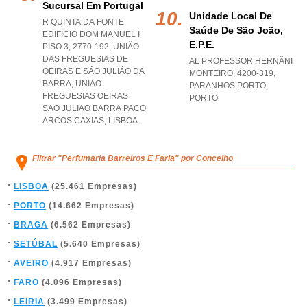
Sucursal Em Portugal
Unidade Local De
R QUINTA DA FONTE
Saúde De São João,
EDIFÍCIO DOM MANUEL I
E.p.e.
PISO 3, 2770-192, UNIÃO
DAS FREGUESIAS DE
AL PROFESSOR HERNÂNI
OEIRAS E SÃO JULIÃO DA
MONTEIRO, 4200-319
,
BARRA
,
UNIAO
PARANHOS PORTO
,
FREGUESIAS OEIRAS
PORTO
SAO JULIAO BARRA PACO
ARCOS CAXIAS
,
LISBOA
Filtrar "Perfumaria Barreiros E Faria" por Concelho
LISBOA
(25.461 Empresas)
PORTO
(14.662 Empresas)
BRAGA
(6.562 Empresas)
SETÚBAL
(5.640 Empresas)
AVEIRO
(4.917 Empresas)
FARO
(4.096 Empresas)
LEIRIA
(3.499 Empresas)