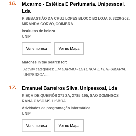
M.carmo - Estética E Perfumaria, Unipessoal,
Lda
R SEBASTIÃO DA CRUZ LOPES BLOCO B2 LOJA 6, 3220-202
,
MIRANDA CORVO
,
COIMBRA
Institutos de beleza
UNIP
Ver empresa
Ver no Mapa
Matches in the search for:
Activity categories: ...
M.CARMO - ESTÉTICA E PERFUMARIA,
UNIPESSOAL
...
Emanuel Barreiros Silva, Unipessoal, Lda
R EÇA DE QUEIRÓS 371 2A, 2785-195
,
SAO DOMINGOS
RANA CASCAIS
,
LISBOA
Atividades de programação informática
UNIP
Ver empresa
Ver no Mapa