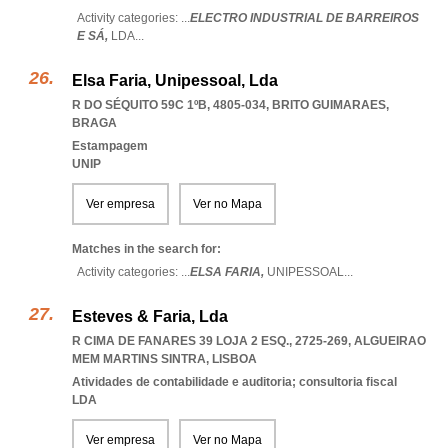
Activity categories: ...
ELECTRO INDUSTRIAL DE BARREIROS
E SÁ,
LDA
...
Elsa Faria, Unipessoal, Lda
R DO SÉQUITO 59C 1ºB, 4805-034
,
BRITO GUIMARAES
,
BRAGA
Estampagem
UNIP
Ver empresa
Ver no Mapa
Matches in the search for:
Activity categories: ...
ELSA FARIA,
UNIPESSOAL
...
Esteves & Faria, Lda
R CIMA DE FANARES 39 LOJA 2 ESQ., 2725-269
,
ALGUEIRAO
MEM MARTINS SINTRA
,
LISBOA
Atividades de contabilidade e auditoria; consultoria fiscal
LDA
Ver empresa
Ver no Mapa