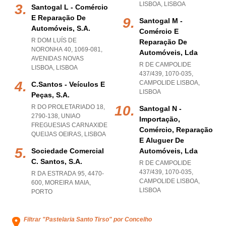
LISBOA
,
LISBOA
Santogal L - Comércio
E Reparação De
Santogal M -
Automóveis, S.a.
Comércio E
R DOM LUÍS DE
Reparação De
NORONHA 40, 1069-081
,
Automóveis, Lda
AVENIDAS NOVAS
R DE CAMPOLIDE
LISBOA
,
LISBOA
437/439, 1070-035
,
CAMPOLIDE LISBOA
,
C.santos - Veículos E
LISBOA
Peças, S.a.
R DO PROLETARIADO 18,
Santogal N -
2790-138
,
UNIAO
Importação,
FREGUESIAS CARNAXIDE
Comércio, Reparação
QUEIJAS OEIRAS
,
LISBOA
E Aluguer De
Sociedade Comercial
Automóveis, Lda
C. Santos, S.a.
R DE CAMPOLIDE
437/439, 1070-035
,
R DA ESTRADA 95, 4470-
CAMPOLIDE LISBOA
,
600
,
MOREIRA MAIA
,
LISBOA
PORTO
Filtrar "Pastelaria Santo Tirso" por Concelho