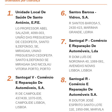
ordenados por cobrança
Unidade Local De
Santos Barosa -
Saúde De Santo
Vidros, S.a.
António, E.p.e.
R SANTOS BAROSA 5,
2430-415
,
MARINHA
LG PROFESSOR ABEL
GRANDE
,
LEIRIA
SALAZAR, 4099-003,
UNIÃO DAS FREGUESIAS
Santogal P - Comércio
DE CEDOFEITA, SANTO
E Reparação De
ILDEFONSO, SE,
Automóveis, Lda
MIRAGAIA
,
UNIAO
FREGUESIAS CEDOFEITA
R DOM LUÍS DE
SANTO ILDEFONSO SE
NORONHA 40, 1069-081
,
MIRAGAIA SAO NICOLAU
AVENIDAS NOVAS
VITORIA PORTO
,
PORTO
LISBOA
,
LISBOA
Santogal V - Comércio
Santogal R -
E Reparação De
Comércio E
Automóveis, S.a.
Reparação De
R DE CAMPOLIDE
Automóveis S.a.
437/439, 1070-035
,
R DOUTOR JOSÉ
CAMPOLIDE LISBOA
,
ESPÍRITO SANTO LOTE
LISBOA
11E, 1950-096
,
MARVILA