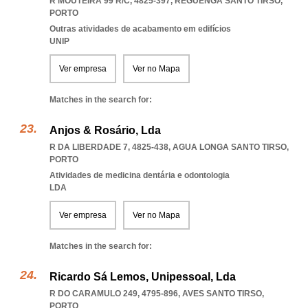
R MOUTEIRA 99 R/C, 4825-397
,
REGUENGA SANTO TIRSO
,
PORTO
Outras atividades de acabamento em edifícios
UNIP
Ver empresa
Ver no Mapa
Matches in the search for:
Anjos & Rosário, Lda
R DA LIBERDADE 7, 4825-438
,
AGUA LONGA SANTO TIRSO
,
PORTO
Atividades de medicina dentária e odontologia
LDA
Ver empresa
Ver no Mapa
Matches in the search for:
Ricardo Sá Lemos, Unipessoal, Lda
R DO CARAMULO 249, 4795-896
,
AVES SANTO TIRSO
,
PORTO