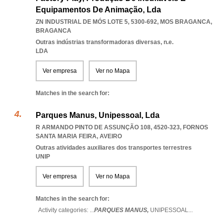
Equipamentos De Animação, Lda
ZN INDUSTRIAL DE MÓS LOTE 5, 5300-692
,
MOS BRAGANCA
,
BRAGANCA
Outras indústrias transformadoras diversas, n.e.
LDA
Ver empresa
Ver no Mapa
Matches in the search for:
Parques Manus, Unipessoal, Lda
R ARMANDO PINTO DE ASSUNÇÃO 108, 4520-323
,
FORNOS
SANTA MARIA FEIRA
,
AVEIRO
Outras atividades auxiliares dos transportes terrestres
UNIP
Ver empresa
Ver no Mapa
Matches in the search for:
Activity categories: ...
PARQUES MANUS,
UNIPESSOAL
...