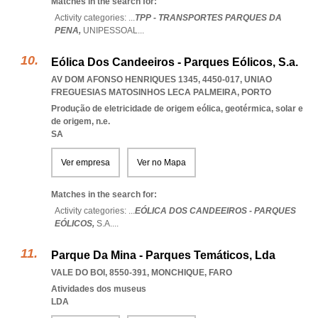
Matches in the search for:
Activity categories: ...
TPP - TRANSPORTES PARQUES DA
PENA,
UNIPESSOAL
...
Eólica Dos Candeeiros - Parques Eólicos, S.a.
AV DOM AFONSO HENRIQUES 1345, 4450-017
,
UNIAO
FREGUESIAS MATOSINHOS LECA PALMEIRA
,
PORTO
Produção de eletricidade de origem eólica, geotérmica, solar e
de origem, n.e.
SA
Ver empresa
Ver no Mapa
Matches in the search for:
Activity categories: ...
EÓLICA DOS CANDEEIROS - PARQUES
EÓLICOS,
S.A.
...
Parque Da Mina - Parques Temáticos, Lda
VALE DO BOI, 8550-391
,
MONCHIQUE
,
FARO
Atividades dos museus
LDA