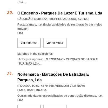
S.A.
...
O Engenho - Parques De Lazer E Turismo, Lda
SÃO JOÃO, 4540-622
,
TROPECO AROUCA
,
AVEIRO
Restaurantes, n.e. (inclui atividades de restauração em meios
móveis)
LDA
Ver empresa
Ver no Mapa
Matches in the search for:
Activity categories: ...
O ENGENHO - PARQUES DE LAZER E
TURISMO,
LDA
...
Nortemarca - Marcações De Estradas E
Parques, Lda
R DO SOUTO 62, 4770-768
,
VERMOIM VILA NOVA
FAMALICAO
,
BRAGA
Outras atividades especializadas de construção diversas, n.e.
LDA