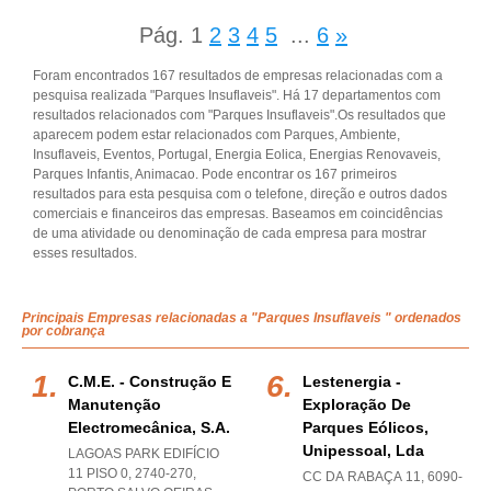
Pág.
1
2
3
4
5
...
6
»
Foram encontrados 167 resultados de empresas relacionadas com a
pesquisa realizada "Parques Insuflaveis". Há 17 departamentos com
resultados relacionados com "Parques Insuflaveis".Os resultados que
aparecem podem estar relacionados com Parques, Ambiente,
Insuflaveis, Eventos, Portugal, Energia Eolica, Energias Renovaveis,
Parques Infantis, Animacao. Pode encontrar os 167 primeiros
resultados para esta pesquisa com o telefone, direção e outros dados
comerciais e financeiros das empresas. Baseamos em coincidências
de uma atividade ou denominação de cada empresa para mostrar
esses resultados.
Principais Empresas relacionadas a "Parques Insuflaveis " ordenados
por cobrança
C.m.e. - Construção E
Lestenergia -
Manutenção
Exploração De
Electromecânica, S.a.
Parques Eólicos,
Unipessoal, Lda
LAGOAS PARK EDIFÍCIO
11 PISO 0, 2740-270
,
CC DA RABAÇA 11, 6090-