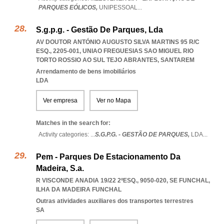
PARQUES EÓLICOS,
UNIPESSOAL
...
S.g.p.g. - Gestão De Parques, Lda
AV DOUTOR ANTÓNIO AUGUSTO SILVA MARTINS 95 R/C
ESQ., 2205-001
,
UNIAO FREGUESIAS SAO MIGUEL RIO
TORTO ROSSIO AO SUL TEJO ABRANTES
,
SANTAREM
Arrendamento de bens imobiliários
LDA
Ver empresa
Ver no Mapa
Matches in the search for:
Activity categories: ...
S.G.P.G. - GESTÃO DE PARQUES,
LDA
...
Pem - Parques De Estacionamento Da
Madeira, S.a.
R VISCONDE ANADIA 19/22 2ºESQ., 9050-020
,
SE FUNCHAL
,
ILHA DA MADEIRA FUNCHAL
Outras atividades auxiliares dos transportes terrestres
SA