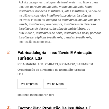
Activity categories: ...
aluguer de insufláveis,
insufláveis para
aluguer,
parques insuflaveis,
metas insuflaveis,
jogos
insuflaveis,
bonecos insuflaveis,
latas insuflaveis,
venda de
insufláveis,
castelos insuflaveis,
produtos insuflaveis,
inflaveis,
inflatables,
compra de insuflaveis,
insuflaveis para
venda,
insuflaveis para compra,
insuflaveis de diversão,
insuflaveis de desporto,
insuflaveis publicitários,
de
publicidade,
insuflaveis de hélio,
insuflaveis a hélio,
pórticos
insuflaveis,
réplicas insuflaveis,
garrafas,
insuflaveis,
impressão jacto de tinta
...
Fábricadalegria - Insufláveis E Animação
Turística, Lda
R DA MARINHA 11, 2040-133
,
RIO MAIOR
,
SANTAREM
Organização de atividades de animação turística
LDA
Ver empresa
Ver no Mapa
Matches in the search for:
Factory Play, Produção De Insufláveis E