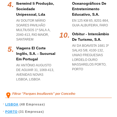
Iberwind Ii Produção,
Oceanográficos De
Sociedade
Entretenimento
Unipessoal, Lda
Educativo, S.a.
AV DOUTOR MÁRIO
EN 125 KM 65, 8201-864
,
SOARES PAVILHÃO
GUIA ALBUFEIRA
,
FARO
MULTIUSOS 1º SALA A,
Orbitur - Intercâmbio
2040-413
,
RIO MAIOR
,
De Turismo, S.a.
SANTAREM
AV DA BOAVISTA 1681 3º
Viagens El Corte
SALAS 5/8, 4100-132
,
Inglês, S.a. - Sucursal
UNIAO FREGUESIAS
Em Portugal
LORDELO OURO
MASSARELOS PORTO
,
AV ANTÓNIO AUGUSTO
PORTO
DE AGUIAR 31, 1069-413
,
AVENIDAS NOVAS
LISBOA
,
LISBOA
Filtrar "Parques Insuflaveis" por Concelho
LISBOA
(48 Empresas)
PORTO
(31 Empresas)