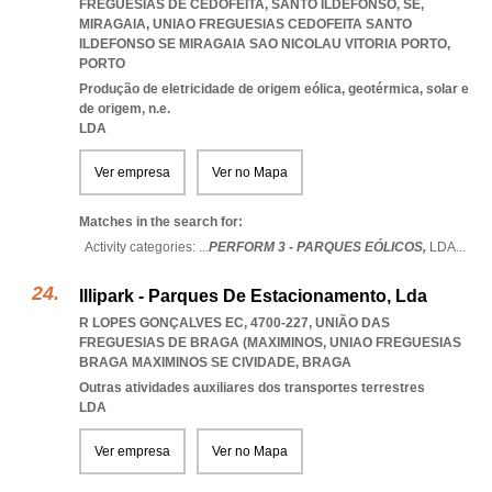
FREGUESIAS DE CEDOFEITA, SANTO ILDEFONSO, SE,
MIRAGAIA
,
UNIAO FREGUESIAS CEDOFEITA SANTO
ILDEFONSO SE MIRAGAIA SAO NICOLAU VITORIA PORTO
,
PORTO
Produção de eletricidade de origem eólica, geotérmica, solar e
de origem, n.e.
LDA
Ver empresa
Ver no Mapa
Matches in the search for:
Activity categories: ...
PERFORM 3 - PARQUES EÓLICOS,
LDA
...
Illipark - Parques De Estacionamento, Lda
R LOPES GONÇALVES EC, 4700-227, UNIÃO DAS
FREGUESIAS DE BRAGA (MAXIMINOS
,
UNIAO FREGUESIAS
BRAGA MAXIMINOS SE CIVIDADE
,
BRAGA
Outras atividades auxiliares dos transportes terrestres
LDA
Ver empresa
Ver no Mapa