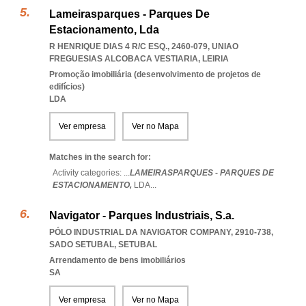
Lameirasparques - Parques De
Estacionamento, Lda
R HENRIQUE DIAS 4 R/C ESQ., 2460-079
,
UNIAO
FREGUESIAS ALCOBACA VESTIARIA
,
LEIRIA
Promoção imobiliária (desenvolvimento de projetos de
edifícios)
LDA
Ver empresa
Ver no Mapa
Matches in the search for:
Activity categories: ...
LAMEIRASPARQUES - PARQUES DE
ESTACIONAMENTO,
LDA
...
Navigator - Parques Industriais, S.a.
PÓLO INDUSTRIAL DA NAVIGATOR COMPANY, 2910-738
,
SADO SETUBAL
,
SETUBAL
Arrendamento de bens imobiliários
SA
Ver empresa
Ver no Mapa