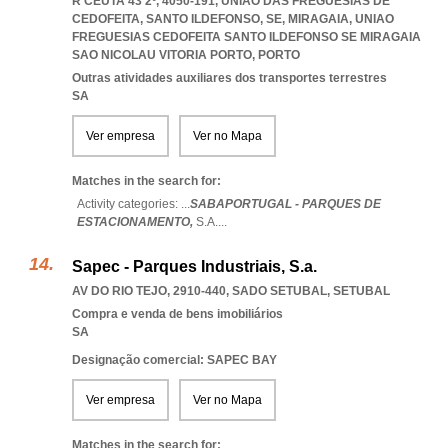
R CEUTA 43 2º, 4050-191, UNIÃO DAS FREGUESIAS DE
CEDOFEITA, SANTO ILDEFONSO, SE, MIRAGAIA
,
UNIAO
FREGUESIAS CEDOFEITA SANTO ILDEFONSO SE MIRAGAIA
SAO NICOLAU VITORIA PORTO
,
PORTO
Outras atividades auxiliares dos transportes terrestres
SA
Ver empresa
Ver no Mapa
Matches in the search for:
Activity categories: ...
SABAPORTUGAL - PARQUES DE
ESTACIONAMENTO,
S.A.
...
Sapec - Parques Industriais, S.a.
AV DO RIO TEJO, 2910-440
,
SADO SETUBAL
,
SETUBAL
Compra e venda de bens imobiliários
SA
Designação comercial: SAPEC BAY
Ver empresa
Ver no Mapa
Matches in the search for: