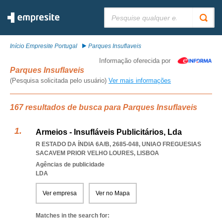
Pesquisar:
Início Empresite Portugal
Parques Insuflaveis
Informação oferecida por
Parques Insuflaveis
(Pesquisa solicitada pelo usuário)
Ver mais informações
167 resultados de busca para Parques Insuflaveis
Armeios - Insufláveis Publicitários, Lda
R ESTADO DA ÍNDIA 6A/B, 2685-048
,
UNIAO FREGUESIAS
SACAVEM PRIOR VELHO LOURES
,
LISBOA
Agências de publicidade
LDA
Ver empresa
Ver no Mapa
Matches in the search for: