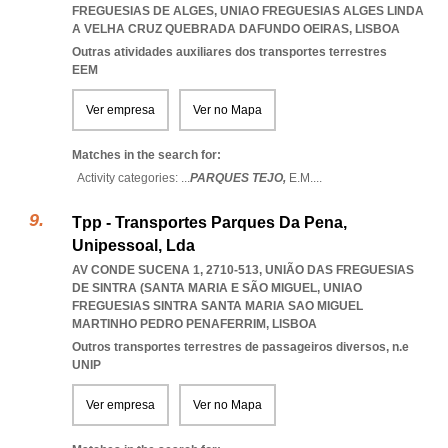
FREGUESIAS DE ALGES
,
UNIAO FREGUESIAS ALGES LINDA
A VELHA CRUZ QUEBRADA DAFUNDO OEIRAS
,
LISBOA
Outras atividades auxiliares dos transportes terrestres
EEM
Ver empresa
Ver no Mapa
Matches in the search for:
Activity categories: ...
PARQUES TEJO,
E.M.
...
Tpp - Transportes Parques Da Pena,
Unipessoal, Lda
AV CONDE SUCENA 1, 2710-513, UNIÃO DAS FREGUESIAS
DE SINTRA (SANTA MARIA E SÃO MIGUEL
,
UNIAO
FREGUESIAS SINTRA SANTA MARIA SAO MIGUEL
MARTINHO PEDRO PENAFERRIM
,
LISBOA
Outros transportes terrestres de passageiros diversos, n.e
UNIP
Ver empresa
Ver no Mapa