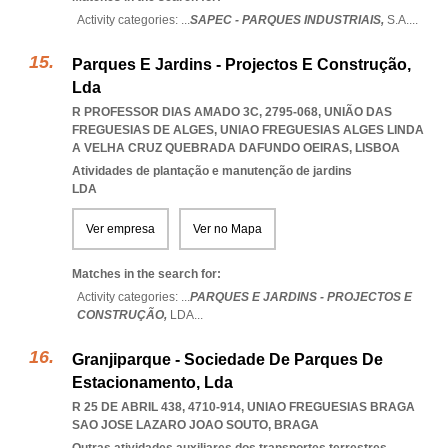
Activity categories: ...
SAPEC - PARQUES INDUSTRIAIS,
S.A.
...
Parques E Jardins - Projectos E Construção,
Lda
R PROFESSOR DIAS AMADO 3C, 2795-068, UNIÃO DAS
FREGUESIAS DE ALGES
,
UNIAO FREGUESIAS ALGES LINDA
A VELHA CRUZ QUEBRADA DAFUNDO OEIRAS
,
LISBOA
Atividades de plantação e manutenção de jardins
LDA
Ver empresa
Ver no Mapa
Matches in the search for:
Activity categories: ...
PARQUES E JARDINS - PROJECTOS E
CONSTRUÇÃO,
LDA
...
Granjiparque - Sociedade De Parques De
Estacionamento, Lda
R 25 DE ABRIL 438, 4710-914
,
UNIAO FREGUESIAS BRAGA
SAO JOSE LAZARO JOAO SOUTO
,
BRAGA