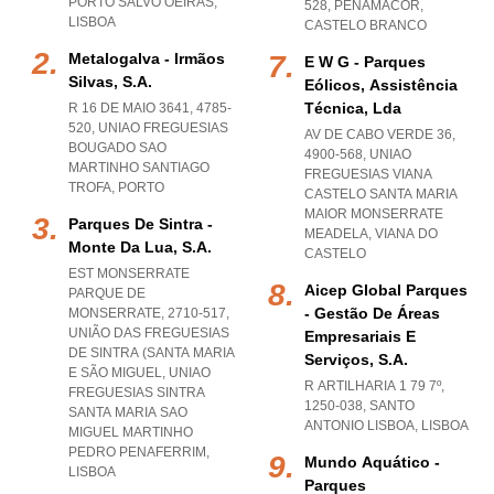
PORTO SALVO OEIRAS
,
528
,
PENAMACOR
,
LISBOA
CASTELO BRANCO
Metalogalva - Irmãos
E W G - Parques
Silvas, S.a.
Eólicos, Assistência
Técnica, Lda
R 16 DE MAIO 3641, 4785-
520
,
UNIAO FREGUESIAS
AV DE CABO VERDE 36,
BOUGADO SAO
4900-568
,
UNIAO
MARTINHO SANTIAGO
FREGUESIAS VIANA
TROFA
,
PORTO
CASTELO SANTA MARIA
MAIOR MONSERRATE
Parques De Sintra -
MEADELA
,
VIANA DO
Monte Da Lua, S.a.
CASTELO
EST MONSERRATE
Aicep Global Parques
PARQUE DE
- Gestão De Áreas
MONSERRATE, 2710-517,
UNIÃO DAS FREGUESIAS
Empresariais E
DE SINTRA (SANTA MARIA
Serviços, S.a.
E SÃO MIGUEL
,
UNIAO
R ARTILHARIA 1 79 7º,
FREGUESIAS SINTRA
1250-038
,
SANTO
SANTA MARIA SAO
ANTONIO LISBOA
,
LISBOA
MIGUEL MARTINHO
PEDRO PENAFERRIM
,
Mundo Aquático -
LISBOA
Parques