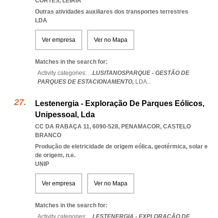
CORTES
,
LEIRIA
Outras atividades auxiliares dos transportes terrestres
LDA
Ver empresa
Ver no Mapa
Matches in the search for:
Activity categories: ...
LUSITANOSPARQUE - GESTÃO DE
PARQUES DE ESTACIONAMENTO,
LDA
...
Lestenergia - Exploração De Parques Eólicos,
Unipessoal, Lda
CC DA RABAÇA 11, 6090-528
,
PENAMACOR
,
CASTELO
BRANCO
Produção de eletricidade de origem eólica, geotérmica, solar e
de origem, n.e.
UNIP
Ver empresa
Ver no Mapa
Matches in the search for:
Activity categories: ...
LESTENERGIA - EXPLORAÇÃO DE