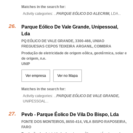
Matches in the search for:
Activity categories: ...
PARQUE EÓLICO DO ALECRIM,
LDA
...
Parque Eólico De Vale Grande, Unipessoal,
Lda
PQ EÓLICO DE VALE GRANDE, 3300-466
,
UNIAO
FREGUESIAS CEPOS TEIXEIRA ARGANIL
,
COIMBRA
Produção de eletricidade de origem eólica, geotérmica, solar e
de origem, n.e.
UNIP
Ver empresa
Ver no Mapa
Matches in the search for:
Activity categories: ...
PARQUE EÓLICO DE VALE GRANDE,
UNIPESSOAL
...
Pevb - Parque Éolico De Vila Do Bispo, Lda
FONTE DOS MONTEIROS, 8650-414
,
VILA BISPO RAPOSEIRA
,
FARO