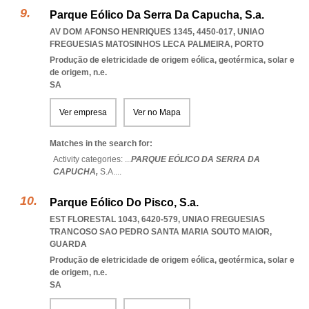
Parque Eólico Da Serra Da Capucha, S.a.
AV DOM AFONSO HENRIQUES 1345, 4450-017
,
UNIAO
FREGUESIAS MATOSINHOS LECA PALMEIRA
,
PORTO
Produção de eletricidade de origem eólica, geotérmica, solar e
de origem, n.e.
SA
Ver empresa
Ver no Mapa
Matches in the search for:
Activity categories: ...
PARQUE EÓLICO DA SERRA DA
CAPUCHA,
S.A.
...
Parque Eólico Do Pisco, S.a.
EST FLORESTAL 1043, 6420-579
,
UNIAO FREGUESIAS
TRANCOSO SAO PEDRO SANTA MARIA SOUTO MAIOR
,
GUARDA
Produção de eletricidade de origem eólica, geotérmica, solar e
de origem, n.e.
SA