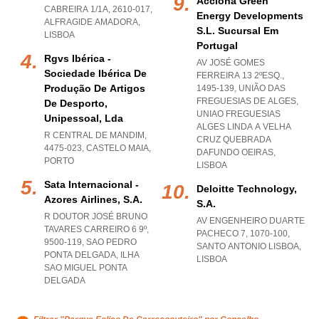
Acciona Green
CABREIRA 1/1A, 2610-017
,
Energy Developments
ALFRAGIDE AMADORA
,
S.l. Sucursal Em
LISBOA
Portugal
Rgvs Ibérica -
AV JOSÉ GOMES
Sociedade Ibérica De
FERREIRA 13 2ºESQ.,
Produção De Artigos
1495-139, UNIÃO DAS
FREGUESIAS DE ALGES
,
De Desporto,
UNIAO FREGUESIAS
Unipessoal, Lda
ALGES LINDA A VELHA
R CENTRAL DE MANDIM,
CRUZ QUEBRADA
4475-023
,
CASTELO MAIA
,
DAFUNDO OEIRAS
,
PORTO
LISBOA
Sata Internacional -
Deloitte Technology,
Azores Airlines, S.a.
S.a.
R DOUTOR JOSÉ BRUNO
AV ENGENHEIRO DUARTE
TAVARES CARREIRO 6 9º,
PACHECO 7, 1070-100
,
9500-119
,
SAO PEDRO
SANTO ANTONIO LISBOA
,
PONTA DELGADA
,
ILHA
LISBOA
SAO MIGUEL PONTA
DELGADA