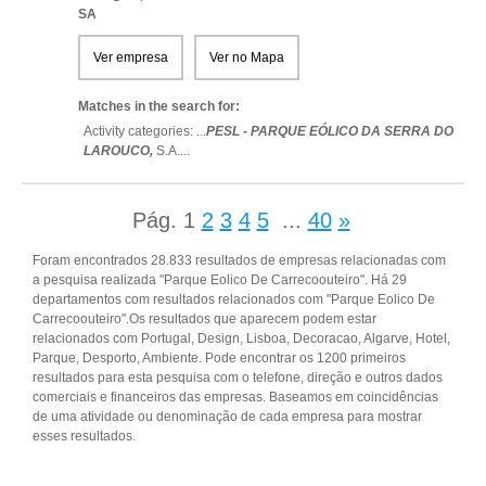
SA
Ver empresa
Ver no Mapa
Matches in the search for:
Activity categories: ...
PESL - PARQUE EÓLICO DA SERRA DO
LAROUCO,
S.A.
...
Pág.
1
2
3
4
5
...
40
»
Foram encontrados 28.833 resultados de empresas relacionadas com
a pesquisa realizada "Parque Eolico De Carrecoouteiro". Há 29
departamentos com resultados relacionados com "Parque Eolico De
Carrecoouteiro".Os resultados que aparecem podem estar
relacionados com Portugal, Design, Lisboa, Decoracao, Algarve, Hotel,
Parque, Desporto, Ambiente. Pode encontrar os 1200 primeiros
resultados para esta pesquisa com o telefone, direção e outros dados
comerciais e financeiros das empresas. Baseamos em coincidências
de uma atividade ou denominação de cada empresa para mostrar
esses resultados.