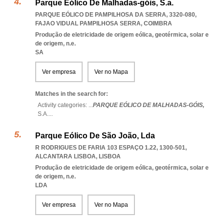
Parque Eólico De Malhadas-góis, S.a.
PARQUE EÓLICO DE PAMPILHOSA DA SERRA, 3320-080
,
FAJAO VIDUAL PAMPILHOSA SERRA
,
COIMBRA
Produção de eletricidade de origem eólica, geotérmica, solar e
de origem, n.e.
SA
Ver empresa
Ver no Mapa
Matches in the search for:
Activity categories: ...
PARQUE EÓLICO DE MALHADAS-GÓIS,
S.A.
...
Parque Eólico De São João, Lda
R RODRIGUES DE FARIA 103 ESPAÇO 1.22, 1300-501
,
ALCANTARA LISBOA
,
LISBOA
Produção de eletricidade de origem eólica, geotérmica, solar e
de origem, n.e.
LDA
Ver empresa
Ver no Mapa