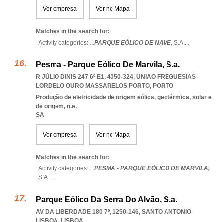
Ver empresa
Ver no Mapa
Matches in the search for:
Activity categories: ...
PARQUE EÓLICO DE NAVE,
S.A.
...
Pesma - Parque Eólico De Marvila, S.a.
R JÚLIO DINIS 247 6º E1, 4050-324
,
UNIAO FREGUESIAS
LORDELO OURO MASSARELOS PORTO
,
PORTO
Produção de eletricidade de origem eólica, geotérmica, solar e
de origem, n.e.
SA
Ver empresa
Ver no Mapa
Matches in the search for:
Activity categories: ...
PESMA - PARQUE EÓLICO DE MARVILA,
S.A.
...
Parque Eólico Da Serra Do Alvão, S.a.
AV DA LIBERDADE 180 7º, 1250-146
,
SANTO ANTONIO
LISBOA
,
LISBOA