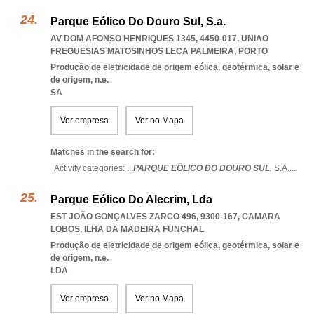
Parque Eólico Do Douro Sul, S.a.
AV DOM AFONSO HENRIQUES 1345, 4450-017
,
UNIAO
FREGUESIAS MATOSINHOS LECA PALMEIRA
,
PORTO
Produção de eletricidade de origem eólica, geotérmica, solar e
de origem, n.e.
SA
Ver empresa
Ver no Mapa
Matches in the search for:
Activity categories: ...
PARQUE EÓLICO DO DOURO SUL,
S.A.
...
Parque Eólico Do Alecrim, Lda
EST JOÃO GONÇALVES ZARCO 496, 9300-167
,
CAMARA
LOBOS
,
ILHA DA MADEIRA FUNCHAL
Produção de eletricidade de origem eólica, geotérmica, solar e
de origem, n.e.
LDA
Ver empresa
Ver no Mapa