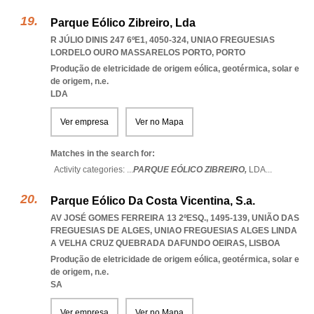
Parque Eólico Zibreiro, Lda
R JÚLIO DINIS 247 6ºE1, 4050-324
,
UNIAO FREGUESIAS
LORDELO OURO MASSARELOS PORTO
,
PORTO
Produção de eletricidade de origem eólica, geotérmica, solar e
de origem, n.e.
LDA
Ver empresa
Ver no Mapa
Matches in the search for:
Activity categories: ...
PARQUE EÓLICO ZIBREIRO,
LDA
...
Parque Eólico Da Costa Vicentina, S.a.
AV JOSÉ GOMES FERREIRA 13 2ºESQ., 1495-139, UNIÃO DAS
FREGUESIAS DE ALGES
,
UNIAO FREGUESIAS ALGES LINDA
A VELHA CRUZ QUEBRADA DAFUNDO OEIRAS
,
LISBOA
Produção de eletricidade de origem eólica, geotérmica, solar e
de origem, n.e.
SA
Ver empresa
Ver no Mapa