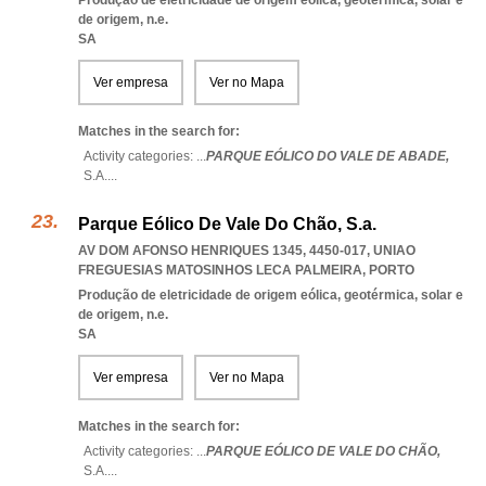
Produção de eletricidade de origem eólica, geotérmica, solar e
de origem, n.e.
SA
Ver empresa
Ver no Mapa
Matches in the search for:
Activity categories: ...
PARQUE EÓLICO DO VALE DE ABADE,
S.A.
...
Parque Eólico De Vale Do Chão, S.a.
AV DOM AFONSO HENRIQUES 1345, 4450-017
,
UNIAO
FREGUESIAS MATOSINHOS LECA PALMEIRA
,
PORTO
Produção de eletricidade de origem eólica, geotérmica, solar e
de origem, n.e.
SA
Ver empresa
Ver no Mapa
Matches in the search for:
Activity categories: ...
PARQUE EÓLICO DE VALE DO CHÃO,
S.A.
...