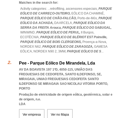
Matches in the search for:
Activity categories: ...
retroffiting,
ascensores especiais,
PARQUE
EÓLICO DE CARREÇO-OUTEIRO,
EÓLICO DA CHAMINÉ,
PARQUE EÓLICO DE CHÃO-FALCÃO,
Porto-de-Mós,
PARQUE
EÓLICO DA ACHADA,
DA ARCELA,
PARQUE EÓLICO DA
SERRA DA FREITA Arouca,
PARQUE EÓLICO DO SABUGAL,
WINWIND,
PARQUE EÓLICO DE PERUL,
II Burgos,
ECOTÈCNIA,
PARQUE EÓLICO DE BLÉRIOT EST Poinville,
PARQUE EÓLICO DE BOIS CLERGEONS,
Proença-a-Nova,
NORDEX N62,
PARQUE EÓLICO DE ZARAGOZA,
GAMESA
EÓLICA,
NORDEX N90 2,
3MW,
PARQUE EÓLICO DE S
...
Pee - Parque Eólico De Mirandela, Lda
AV DA BOAVISTA 197 1ºD, 4050-115, UNIÃO DAS
FREGUESIAS DE CEDOFEITA, SANTO ILDEFONSO, SE,
MIRAGAIA
,
UNIAO FREGUESIAS CEDOFEITA SANTO
ILDEFONSO SE MIRAGAIA SAO NICOLAU VITORIA PORTO
,
PORTO
Produção de eletricidade de origem eólica, geotérmica, solar e
de origem, n.e.
LDA
Ver empresa
Ver no Mapa