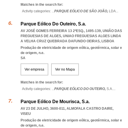
Matches in the search for:
Activity categories: ...
PARQUE EÓLICO DE SÃO JOÃO,
LDA
...
Parque Eólico Do Outeiro, S.a.
AV JOSÉ GOMES FERREIRA 13 2ºESQ., 1495-139, UNIÃO DAS
FREGUESIAS DE ALGES
,
UNIAO FREGUESIAS ALGES LINDA
A VELHA CRUZ QUEBRADA DAFUNDO OEIRAS
,
LISBOA
Produção de eletricidade de origem eólica, geotérmica, solar e
de origem, n.e.
SA
Ver empresa
Ver no Mapa
Matches in the search for:
Activity categories: ...
PARQUE EÓLICO DO OUTEIRO,
S.A.
...
Parque Eólico De Mourisca, S.a.
AV 23 DE JULHO, 3600-011
,
ALMOFALA CASTRO DAIRE
,
VISEU
Produção de eletricidade de origem eólica, geotérmica, solar e
de origem, n.e.