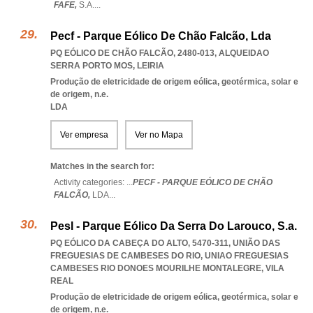
FAFE,
S.A.
...
Pecf - Parque Eólico De Chão Falcão, Lda
PQ EÓLICO DE CHÃO FALCÃO, 2480-013
,
ALQUEIDAO
SERRA PORTO MOS
,
LEIRIA
Produção de eletricidade de origem eólica, geotérmica, solar e
de origem, n.e.
LDA
Ver empresa
Ver no Mapa
Matches in the search for:
Activity categories: ...
PECF - PARQUE EÓLICO DE CHÃO
FALCÃO,
LDA
...
Pesl - Parque Eólico Da Serra Do Larouco, S.a.
PQ EÓLICO DA CABEÇA DO ALTO, 5470-311, UNIÃO DAS
FREGUESIAS DE CAMBESES DO RIO
,
UNIAO FREGUESIAS
CAMBESES RIO DONOES MOURILHE MONTALEGRE
,
VILA
REAL
Produção de eletricidade de origem eólica, geotérmica, solar e
de origem, n.e.