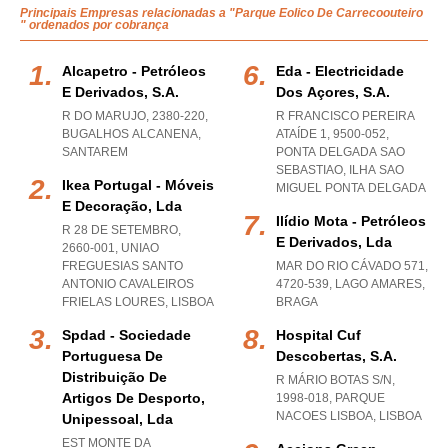
Principais Empresas relacionadas a "Parque Eolico De Carrecoouteiro
" ordenados por cobrança
Alcapetro - Petróleos
Eda - Electricidade
E Derivados, S.a.
Dos Açores, S.a.
R DO MARUJO, 2380-220
,
R FRANCISCO PEREIRA
BUGALHOS ALCANENA
,
ATAÍDE 1, 9500-052
,
SANTAREM
PONTA DELGADA SAO
SEBASTIAO
,
ILHA SAO
Ikea Portugal - Móveis
MIGUEL PONTA DELGADA
E Decoração, Lda
Ilídio Mota - Petróleos
R 28 DE SETEMBRO,
E Derivados, Lda
2660-001
,
UNIAO
FREGUESIAS SANTO
MAR DO RIO CÁVADO 571,
ANTONIO CAVALEIROS
4720-539
,
LAGO AMARES
,
FRIELAS LOURES
,
LISBOA
BRAGA
Spdad - Sociedade
Hospital Cuf
Portuguesa De
Descobertas, S.a.
Distribuição De
R MÁRIO BOTAS S/N,
Artigos De Desporto,
1998-018
,
PARQUE
NACOES LISBOA
,
LISBOA
Unipessoal, Lda
EST MONTE DA