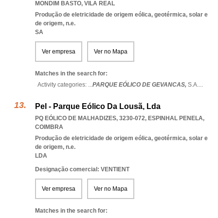
MONDIM BASTO
,
VILA REAL
Produção de eletricidade de origem eólica, geotérmica, solar e
de origem, n.e.
SA
Ver empresa
Ver no Mapa
Matches in the search for:
Activity categories: ...
PARQUE EÓLICO DE GEVANCAS,
S.A.
...
Pel - Parque Eólico Da Lousã, Lda
PQ EÓLICO DE MALHADIZES, 3230-072
,
ESPINHAL PENELA
,
COIMBRA
Produção de eletricidade de origem eólica, geotérmica, solar e
de origem, n.e.
LDA
Designação comercial: VENTIENT
Ver empresa
Ver no Mapa
Matches in the search for: