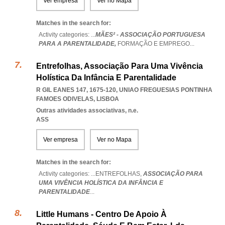
Ver empresa
Ver no Mapa
Matches in the search for:
Activity categories: ...
MÃES² - ASSOCIAÇÃO PORTUGUESA
PARA A PARENTALIDADE,
FORMAÇÃO E EMPREGO
...
Entrefolhas, Associação Para Uma Vivência
Holística Da Infância E Parentalidade
R GIL EANES 147, 1675-120
,
UNIAO FREGUESIAS PONTINHA
FAMOES ODIVELAS
,
LISBOA
Outras atividades associativas, n.e.
ASS
Ver empresa
Ver no Mapa
Matches in the search for:
Activity categories: ...
ENTREFOLHAS,
ASSOCIAÇÃO PARA
UMA VIVÊNCIA HOLÍSTICA DA INFÂNCIA E
PARENTALIDADE
...
Little Humans - Centro De Apoio À