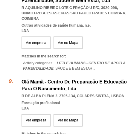
Parentalidade, Sáude E Bem Estar, Lda
R AQUILINO RIBEIRO LOTE C FRAÇÃO U R/C, 3020-096
,
UNIAO FREGUESIAS EIRAS SAO PAULO FRADES COIMBRA
,
COIMBRA
Outras atividades de saúde humana, n.e.
LDA
Ver empresa
Ver no Mapa
Matches in the search for:
Activity categories: ...
LITTLE HUMANS - CENTRO DE APOIO À
PARENTALIDADE,
SÁUDE E BEM ESTAR
...
Olá Mamã - Centro De Preparação E Educação
Para O Nascimento, Lda
R DE ALBA PLENA 3, 2705-134
,
COLARES SINTRA
,
LISBOA
Formação profissional
LDA
Ver empresa
Ver no Mapa
Matches in the search for: