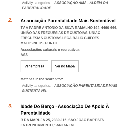
Activity categories: ...
ASSOCIAÇÃO AMA - ALDEIA DA
PARENTALIDADE
...
Associação Parentalidade Mais Sustentável
TV A PADRE ANTONIO DA SILVA RAMALHO 194, 4460-666,
UNIÃO DAS FREGUESIAS DE CUSTOIAS
,
UNIAO
FREGUESIAS CUSTOIAS LECA BALIO GUIFOES
MATOSINHOS
,
PORTO
Associações culturais e recreativas
ASS
Ver empresa
Ver no Mapa
Matches in the search for:
Activity categories: ...
ASSOCIAÇÃO PARENTALIDADE MAIS
SUSTENTÁVEL
...
Idade Do Berço - Associação De Apoio À
Parentalidade
R DA MARUJA 25, 2330-116
,
SAO JOAO BAPTISTA
ENTRONCAMENTO
,
SANTAREM