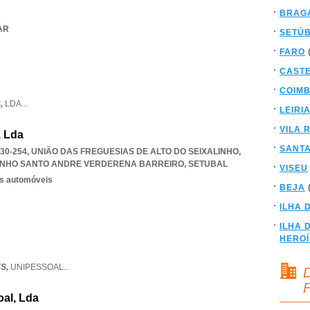
BRAG
AR
SETÚ
FARO
CAST
COIM
,
LDA
...
LEIRI
VILA 
, Lda
SANT
830-254, UNIÃO DAS FREGUESIAS DE ALTO DO SEIXALINHO
,
LINHO SANTO ANDRE VERDERENA BARREIRO
,
SETUBAL
VISEU
os automóveis
BEJA
ILHA 
ILHA 
HERO
S,
UNIPESSOAL
...
D
F
al, Lda