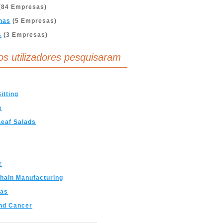
(84 Empresas)
nas
(5 Empresas)
s
(3 Empresas)
os utilizadores pesquisaram
itting
e
eaf Salads
r
hain Manufacturing
cas
nd Cancer