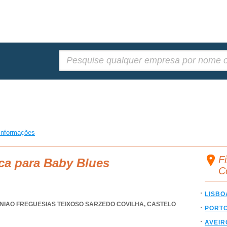
Pesquisar:
informações
F
ca para Baby Blues
C
LISBO
NIAO FREGUESIAS TEIXOSO SARZEDO COVILHA
,
CASTELO
PORT
AVEIR