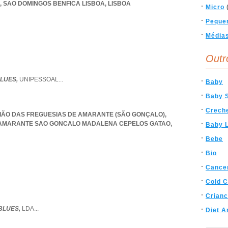
,
SAO DOMINGOS BENFICA LISBOA
,
LISBOA
Micro
Peque
Média
Outr
LUES,
UNIPESSOAL
...
Baby
Baby S
Crech
UNIÃO DAS FREGUESIAS DE AMARANTE (SÃO GONÇALO),
 AMARANTE SAO GONCALO MADALENA CEPELOS GATAO
,
Baby L
Bebe
Bio
Cance
Cold C
Crian
BLUES,
LDA
...
Diet A