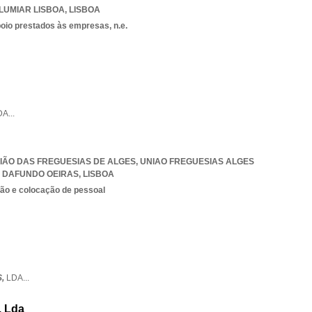
LUMIAR LISBOA
,
LISBOA
poio prestados às empresas, n.e.
DA
...
 UNIÃO DAS FREGUESIAS DE ALGES
,
UNIAO FREGUESIAS ALGES
 DAFUNDO OEIRAS
,
LISBOA
ão e colocação de pessoal
S,
LDA
...
, Lda