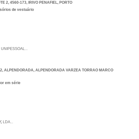
E 2, 4560-173
,
IRIVO PENAFIEL
,
PORTO
sórios de vestuário
,
UNIPESSOAL
...
032, ALPENDORADA
,
ALPENDORADA VARZEA TORRAO MARCO
ior em série
Y,
LDA
...