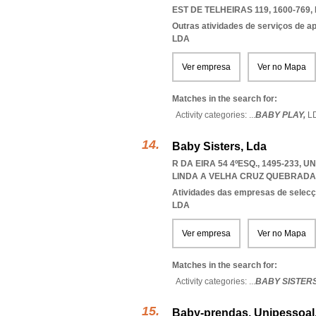
EST DE TELHEIRAS 119, 1600-769
,
Outras atividades de serviços de a
LDA
Ver empresa
Ver no Mapa
Matches in the search for:
Activity categories: ...
BABY PLAY,
L
Baby Sisters, Lda
R DA EIRA 54 4ºESQ., 1495-233,
LINDA A VELHA CRUZ QUEBRADA
Atividades das empresas de selecç
LDA
Ver empresa
Ver no Mapa
Matches in the search for:
Activity categories: ...
BABY SISTER
Baby-prendas, Unipessoal