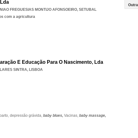
 Lda
NIAO FREGUESIAS MONTIJO AFONSOEIRO
,
SETUBAL
os com a agricultura
paração E Educação Para O Nascimento, Lda
LARES SINTRA
,
LISBOA
parto,
depressão grávida,
baby blues,
Vacinas,
baby massage,