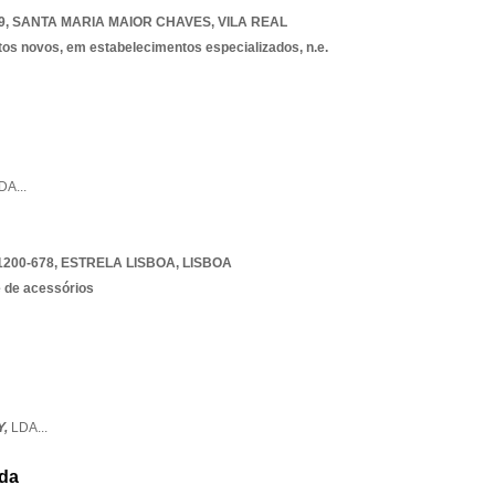
9
,
SANTA MARIA MAIOR CHAVES
,
VILA REAL
tos novos, em estabelecimentos especializados, n.e.
DA
...
1200-678
,
ESTRELA LISBOA
,
LISBOA
e de acessórios
Y,
LDA
...
Lda