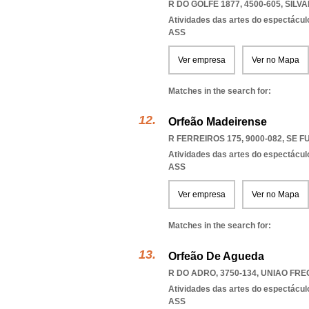
R DO GOLFE 1877, 4500-605
,
SILV
Atividades das artes do espectácul
ASS
Ver empresa
Ver no Mapa
Matches in the search for:
Orfeão Madeirense
R FERREIROS 175, 9000-082
,
SE F
Atividades das artes do espectácul
ASS
Ver empresa
Ver no Mapa
Matches in the search for:
Orfeão De Agueda
R DO ADRO, 3750-134
,
UNIAO FR
Atividades das artes do espectácul
ASS