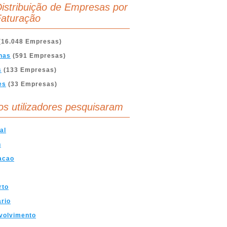
istribuição de Empresas por
aturação
(16.048 Empresas)
nas
(591 Empresas)
s
(133 Empresas)
es
(33 Empresas)
os utilizadores pesquisaram
al
n
acao
rto
ario
volvimento