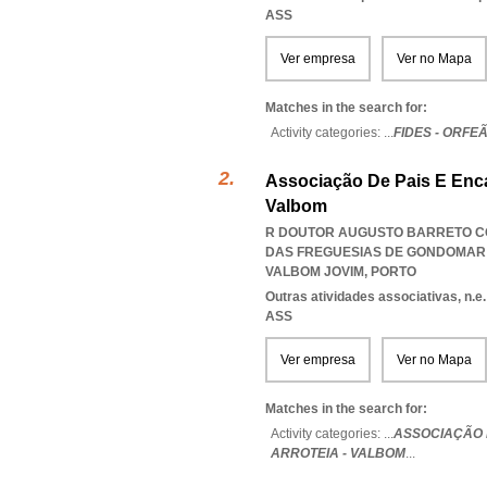
ASS
Ver empresa
Ver no Mapa
Matches in the search for:
Activity categories: ...
FIDES - ORFE
Associação De Pais E Enca
Valbom
R DOUTOR AUGUSTO BARRETO COS
DAS FREGUESIAS DE GONDOMAR 
VALBOM JOVIM
,
PORTO
Outras atividades associativas, n.e.
ASS
Ver empresa
Ver no Mapa
Matches in the search for:
Activity categories: ...
ASSOCIAÇÃO 
ARROTEIA - VALBOM
...