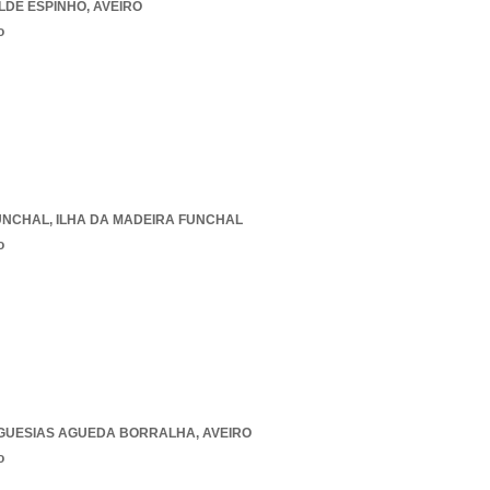
ALDE ESPINHO
,
AVEIRO
o
UNCHAL
,
ILHA DA MADEIRA FUNCHAL
o
EGUESIAS AGUEDA BORRALHA
,
AVEIRO
o