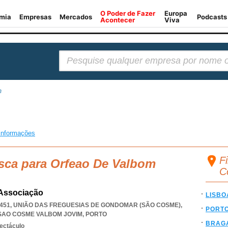
Pesquisar:
m
informações
F
usca para Orfeao De Valbom
C
 Associação
LISBO
0-451, UNIÃO DAS FREGUESIAS DE GONDOMAR (SÃO COSME)
,
PORT
SAO COSME VALBOM JOVIM
,
PORTO
BRAG
pectáculo