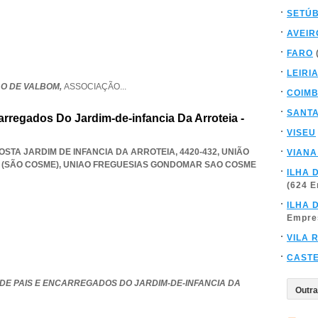
SETÚ
AVEIR
FARO
LEIRI
ÃO DE VALBOM,
ASSOCIAÇÃO
...
COIM
SANT
rregados Do Jardim-de-infancia Da Arroteia -
VISEU
TA JARDIM DE INFANCIA DA ARROTEIA, 4420-432, UNIÃO
VIANA
(SÃO COSME)
,
UNIAO FREGUESIAS GONDOMAR SAO COSME
ILHA 
(624 
ILHA 
Empre
VILA 
CAST
DE PAIS E ENCARREGADOS DO JARDIM-DE-INFANCIA DA