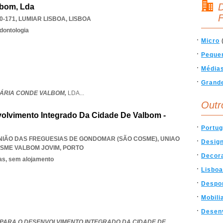
D
lbom, Lda
F
0-171
,
LUMIAR LISBOA
,
LISBOA
dontologia
Micro
Peque
Média
Grand
TÁRIA CONDE VALBOM,
LDA
...
Outr
olvimento Integrado Da Cidade De Valbom -
Portug
 UNIÃO DAS FREGUESIAS DE GONDOMAR (SÃO COSME)
,
UNIAO
Desig
SME VALBOM JOVIM
,
PORTO
Decor
as, sem alojamento
Lisboa
Despo
Mobili
Desen
PARA O DESENVOLVIMENTO INTEGRADO DA CIDADE DE