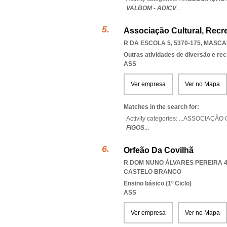
VALBOM - ADICV
...
Associação Cultural, Recr
R DA ESCOLA 5, 5370-175
,
MASCA
Outras atividades de diversão e recr
ASS
Ver empresa
Ver no Mapa
Matches in the search for:
Activity categories: ...
ASSOCIAÇÃO 
FIGOS
...
Orfeão Da Covilhã
R DOM NUNO ÁLVARES PEREIRA 44
CASTELO BRANCO
Ensino básico (1º Ciclo)
ASS
Ver empresa
Ver no Mapa