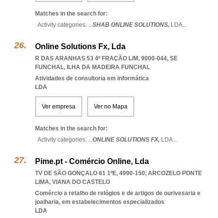
Matches in the search for:
Activity categories: ...
SHAB ONLINE SOLUTIONS,
LDA
...
Online Solutions Fx, Lda
R DAS ARANHAS 53 4º FRAÇÃO L/M, 9000-044
,
SE
FUNCHAL
,
ILHA DA MADEIRA FUNCHAL
Atividades de consultoria em informática
LDA
Ver empresa
Ver no Mapa
Matches in the search for:
Activity categories: ...
ONLINE SOLUTIONS FX,
LDA
...
Pime.pt - Comércio Online, Lda
TV DE SÃO GONÇALO 61 1ºE, 4990-150
,
ARCOZELO PONTE
LIMA
,
VIANA DO CASTELO
Comércio a retalho de relógios e de artigos de ourivesaria e
joalharia, em estabelecimentos especializados
LDA