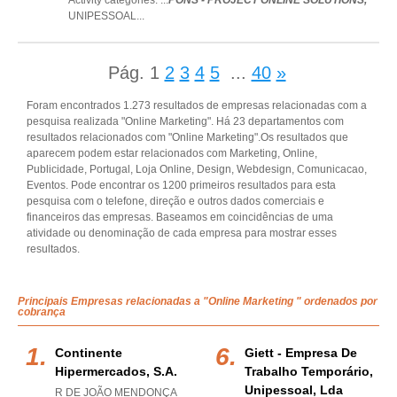
Activity categories: ...
PONS - PROJECT ONLINE SOLUTIONS,
UNIPESSOAL
...
Pág.
1
2
3
4
5
...
40
»
Foram encontrados 1.273 resultados de empresas relacionadas com a
pesquisa realizada "Online Marketing". Há 23 departamentos com
resultados relacionados com "Online Marketing".Os resultados que
aparecem podem estar relacionados com Marketing, Online,
Publicidade, Portugal, Loja Online, Design, Webdesign, Comunicacao,
Eventos. Pode encontrar os 1200 primeiros resultados para esta
pesquisa com o telefone, direção e outros dados comerciais e
financeiros das empresas. Baseamos em coincidências de uma
atividade ou denominação de cada empresa para mostrar esses
resultados.
Principais Empresas relacionadas a "Online Marketing " ordenados por
cobrança
Continente
Giett - Empresa De
Hipermercados, S.a.
Trabalho Temporário,
Unipessoal, Lda
R DE JOÃO MENDONÇA