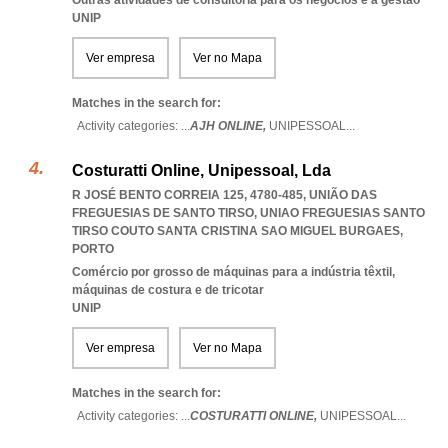
Outras atividades de consultoria para os negócios e a gestão
UNIP
Ver empresa
Ver no Mapa
Matches in the search for:
Activity categories: ...
AJH ONLINE,
UNIPESSOAL
...
Costuratti Online, Unipessoal, Lda
R JOSÉ BENTO CORREIA 125, 4780-485, UNIÃO DAS
FREGUESIAS DE SANTO TIRSO
,
UNIAO FREGUESIAS SANTO
TIRSO COUTO SANTA CRISTINA SAO MIGUEL BURGAES
,
PORTO
Comércio por grosso de máquinas para a indústria têxtil,
máquinas de costura e de tricotar
UNIP
Ver empresa
Ver no Mapa
Matches in the search for:
Activity categories: ...
COSTURATTI ONLINE,
UNIPESSOAL
...