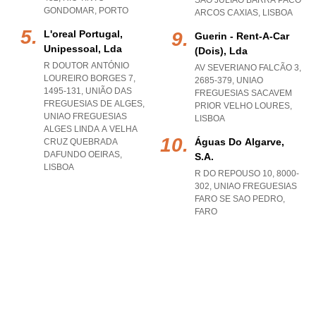
SAO JULIAO BARRA PACO
GONDOMAR
,
PORTO
ARCOS CAXIAS
,
LISBOA
L'oreal Portugal,
Guerin - Rent-A-Car
Unipessoal, Lda
(dois), Lda
R DOUTOR ANTÓNIO
AV SEVERIANO FALCÃO 3,
LOUREIRO BORGES 7,
2685-379
,
UNIAO
1495-131, UNIÃO DAS
FREGUESIAS SACAVEM
FREGUESIAS DE ALGES
,
PRIOR VELHO LOURES
,
UNIAO FREGUESIAS
LISBOA
ALGES LINDA A VELHA
Águas Do Algarve,
CRUZ QUEBRADA
DAFUNDO OEIRAS
,
S.a.
LISBOA
R DO REPOUSO 10, 8000-
302
,
UNIAO FREGUESIAS
FARO SE SAO PEDRO
,
FARO