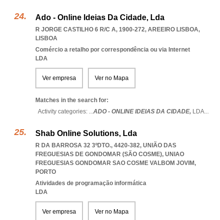
Ado - Online Ideias Da Cidade, Lda
R JORGE CASTILHO 6 R/C A, 1900-272
,
AREEIRO LISBOA
,
LISBOA
Comércio a retalho por correspondência ou via Internet
LDA
Ver empresa
Ver no Mapa
Matches in the search for:
Activity categories: ...
ADO - ONLINE IDEIAS DA CIDADE,
LDA
...
Shab Online Solutions, Lda
R DA BARROSA 32 3ºDTO., 4420-382, UNIÃO DAS
FREGUESIAS DE GONDOMAR (SÃO COSME)
,
UNIAO
FREGUESIAS GONDOMAR SAO COSME VALBOM JOVIM
,
PORTO
Atividades de programação informática
LDA
Ver empresa
Ver no Mapa