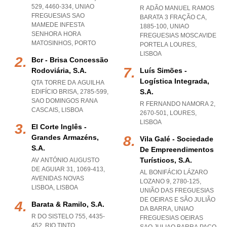
529, 4460-334
,
UNIAO
R ADÃO MANUEL RAMOS
FREGUESIAS SAO
BARATA 3 FRAÇÃO CA,
MAMEDE INFESTA
1885-100
,
UNIAO
SENHORA HORA
FREGUESIAS MOSCAVIDE
MATOSINHOS
,
PORTO
PORTELA LOURES
,
LISBOA
Bcr - Brisa Concessão
Rodoviária, S.a.
Luís Simões -
Logística Integrada,
QTA TORRE DA AGUILHA
S.a.
EDIFÍCIO BRISA, 2785-599
,
SAO DOMINGOS RANA
R FERNANDO NAMORA 2,
CASCAIS
,
LISBOA
2670-501
,
LOURES
,
LISBOA
El Corte Inglês -
Grandes Armazéns,
Vila Galé - Sociedade
S.a.
De Empreendimentos
Turísticos, S.a.
AV ANTÓNIO AUGUSTO
DE AGUIAR 31, 1069-413
,
AL BONIFÁCIO LÁZARO
AVENIDAS NOVAS
LOZANO 9, 2780-125,
LISBOA
,
LISBOA
UNIÃO DAS FREGUESIAS
DE OEIRAS E SÃO JULIÃO
Barata & Ramilo, S.a.
DA BARRA
,
UNIAO
R DO SISTELO 755, 4435-
FREGUESIAS OEIRAS
452
,
RIO TINTO