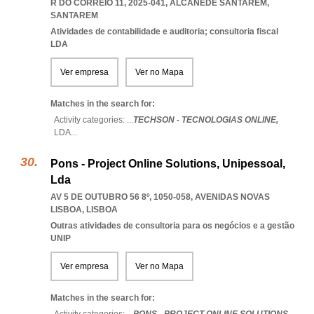
R DO CORREIO 11, 2025-041
,
ALCANEDE SANTAREM
,
SANTAREM
Atividades de contabilidade e auditoria; consultoria fiscal
LDA
Ver empresa
Ver no Mapa
Matches in the search for:
Activity categories: ...
TECHSON - TECNOLOGIAS ONLINE,
LDA
...
Pons - Project Online Solutions, Unipessoal,
Lda
AV 5 DE OUTUBRO 56 8º, 1050-058
,
AVENIDAS NOVAS
LISBOA
,
LISBOA
Outras atividades de consultoria para os negócios e a gestão
UNIP
Ver empresa
Ver no Mapa
Matches in the search for: