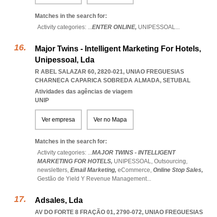
Matches in the search for:
Activity categories: ...
ENTER ONLINE,
UNIPESSOAL
...
Major Twins - Intelligent Marketing For Hotels,
Unipessoal, Lda
R ABEL SALAZAR 60, 2820-021
,
UNIAO FREGUESIAS
CHARNECA CAPARICA SOBREDA ALMADA
,
SETUBAL
Atividades das agências de viagem
UNIP
Ver empresa
Ver no Mapa
Matches in the search for:
Activity categories: ...
MAJOR TWINS - INTELLIGENT
MARKETING FOR HOTELS,
UNIPESSOAL,
Outsourcing,
newsletters,
Email Marketing,
eCommerce,
Online Stop Sales,
Gestão de Yield Y Revenue Management
...
Adsales, Lda
AV DO FORTE 8 FRAÇÃO 01, 2790-072
,
UNIAO FREGUESIAS