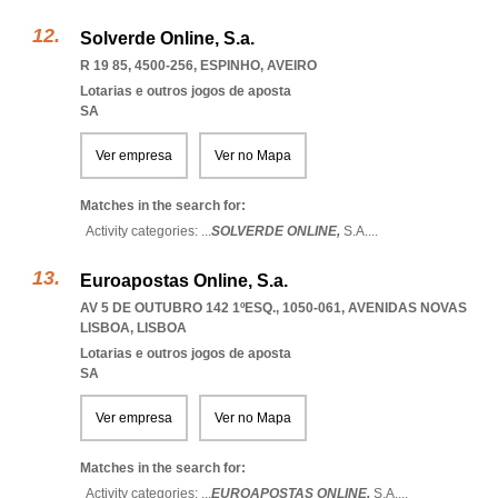
Solverde Online, S.a.
R 19 85, 4500-256
,
ESPINHO
,
AVEIRO
Lotarias e outros jogos de aposta
SA
Ver empresa
Ver no Mapa
Matches in the search for:
Activity categories: ...
SOLVERDE ONLINE,
S.A.
...
Euroapostas Online, S.a.
AV 5 DE OUTUBRO 142 1ºESQ., 1050-061
,
AVENIDAS NOVAS
LISBOA
,
LISBOA
Lotarias e outros jogos de aposta
SA
Ver empresa
Ver no Mapa
Matches in the search for:
Activity categories: ...
EUROAPOSTAS ONLINE,
S.A.
...