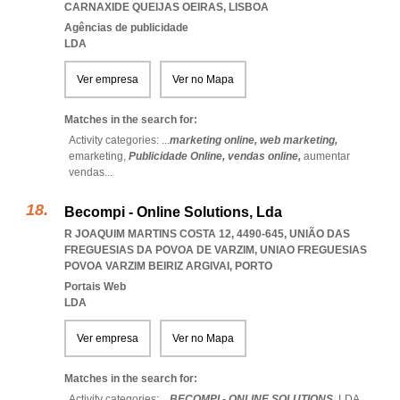
CARNAXIDE QUEIJAS OEIRAS
,
LISBOA
Agências de publicidade
LDA
Ver empresa
Ver no Mapa
Matches in the search for:
Activity categories: ...
marketing online,
web marketing,
emarketing,
Publicidade Online,
vendas online,
aumentar
vendas
...
Becompi - Online Solutions, Lda
R JOAQUIM MARTINS COSTA 12, 4490-645, UNIÃO DAS
FREGUESIAS DA POVOA DE VARZIM
,
UNIAO FREGUESIAS
POVOA VARZIM BEIRIZ ARGIVAI
,
PORTO
Portais Web
LDA
Ver empresa
Ver no Mapa
Matches in the search for:
Activity categories: ...
BECOMPI - ONLINE SOLUTIONS,
LDA
...