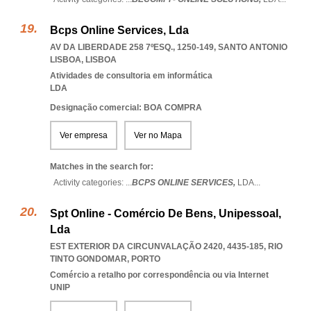
Bcps Online Services, Lda
AV DA LIBERDADE 258 7ºESQ., 1250-149
,
SANTO ANTONIO
LISBOA
,
LISBOA
Atividades de consultoria em informática
LDA
Designação comercial: BOA COMPRA
Ver empresa
Ver no Mapa
Matches in the search for:
Activity categories: ...
BCPS ONLINE SERVICES,
LDA
...
Spt Online - Comércio De Bens, Unipessoal,
Lda
EST EXTERIOR DA CIRCUNVALAÇÃO 2420, 4435-185
,
RIO
TINTO GONDOMAR
,
PORTO
Comércio a retalho por correspondência ou via Internet
UNIP