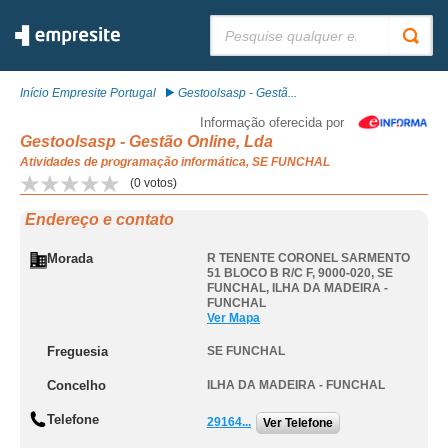
Pesquisar:
Início Empresite Portugal
Gestoolsasp - Gestã...
Informação oferecida por
Gestoolsasp - Gestão Online, Lda
Atividades de programação informática, SE FUNCHAL
(
0
votos)
Endereço e contato
Morada
R TENENTE CORONEL SARMENTO
51 BLOCO B R/C F, 9000-020
,
SE
FUNCHAL
,
ILHA DA MADEIRA -
FUNCHAL
Ver Mapa
Freguesia
SE FUNCHAL
Concelho
ILHA DA MADEIRA - FUNCHAL
Telefone
29164...
Ver Telefone