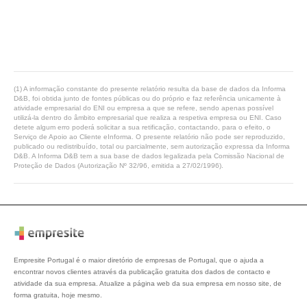
(1) A informação constante do presente relatório resulta da base de dados da Informa
D&B, foi obtida junto de fontes públicas ou do próprio e faz referência unicamente à
atividade empresarial do ENI ou empresa a que se refere, sendo apenas possível
utilizá-la dentro do âmbito empresarial que realiza a respetiva empresa ou ENI. Caso
detete algum erro poderá solicitar a sua retificação, contactando, para o efeito, o
Serviço de Apoio ao Cliente eInforma. O presente relatório não pode ser reproduzido,
publicado ou redistribuído, total ou parcialmente, sem autorização expressa da Informa
D&B. A Informa D&B tem a sua base de dados legalizada pela Comissão Nacional de
Proteção de Dados (Autorização Nº 32/96, emitida a 27/02/1996).
Empresite Portugal é o maior diretório de empresas de Portugal, que o ajuda a
encontrar novos clientes através da publicação gratuita dos dados de contacto e
atividade da sua empresa. Atualize a página web da sua empresa em nosso site, de
forma gratuita, hoje mesmo.