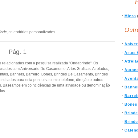
F
Micro
Outr
inde,
calendários personalizados
...
Anive
Pág.
1
Artes 
Atrela
 relacionadas com a pesquisa realizada "Ondabrinde". Os
nados com Aniversario De Casamento, Artes Graficas, Atrelados,
Autoco
ntais, Banners, Barreiro, Bones, Brindes De Casamento, Brindes
Avent
resultados para esta pesquisa com o telefone, direção e outros
as. Baseamos em coincidências de uma atividade ou denominação
Banne
dos.
Barrei
Bones
Brind
Brinde
Calend