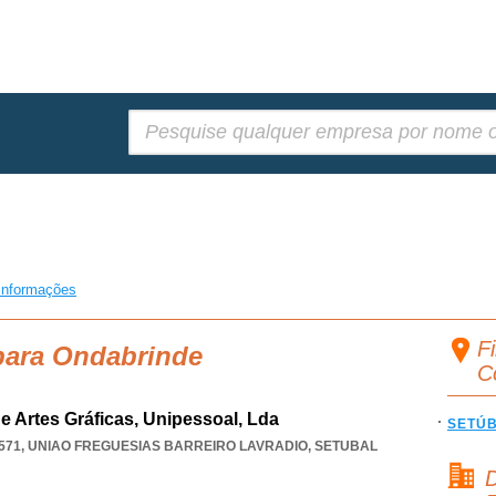
Pesquisar:
informações
F
 para Ondabrinde
C
e Artes Gráficas, Unipessoal, Lda
SETÚ
571
,
UNIAO FREGUESIAS BARREIRO LAVRADIO
,
SETUBAL
D