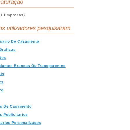
aturação
(1 Empresas)
os utilizadores pesquisaram
rsario De Casamento
Graficas
dos
lantes Brancos Ou Transparentes
ais
rs
ro
es De Casamento
s Publicitarios
arios Personalizados