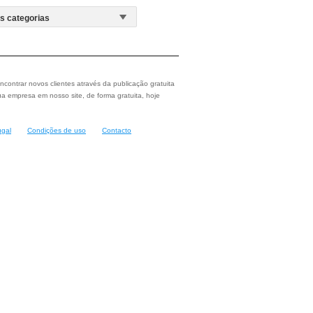
ncontrar novos clientes através da publicação gratuita
a empresa em nosso site, de forma gratuita, hoje
ugal
Condições de uso
Contacto