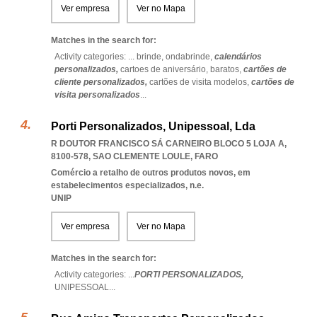
Ver empresa
Ver no Mapa
Matches in the search for:
Activity categories: ...
brinde,
ondabrinde,
calendários
personalizados,
cartoes de aniversário,
baratos,
cartões de
cliente personalizados,
cartões de visita modelos,
cartões de
visita personalizados
...
Porti Personalizados, Unipessoal, Lda
R DOUTOR FRANCISCO SÁ CARNEIRO BLOCO 5 LOJA A,
8100-578
,
SAO CLEMENTE LOULE
,
FARO
Comércio a retalho de outros produtos novos, em
estabelecimentos especializados, n.e.
UNIP
Ver empresa
Ver no Mapa
Matches in the search for:
Activity categories: ...
PORTI PERSONALIZADOS,
UNIPESSOAL
...