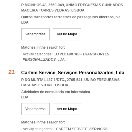
R MOINHOS 48, 2560-049
,
UNIAO FREGUESIAS CUNHADOS
MACEIRA TORRES VEDRAS
,
LISBOA
Outros transportes terrestres de passageiros diversos, n.e
LDA
Ver empresa
Ver no Mapa
Matches in the search for:
Activity categories: ...
O VOLTINHAS - TRANSPORTES
PERSONALIZADOS,
LDA
...
Carfem Service, Serviços Personalizados, Lda
R DO MURTAL 437 1ºDTO., 2765-541
,
UNIAO FREGUESIAS
CASCAIS ESTORIL
,
LISBOA
Atividades de consultoria em informática
LDA
Ver empresa
Ver no Mapa
Matches in the search for:
Activity categories: ...
CARFEM SERVICE,
SERVIÇOS