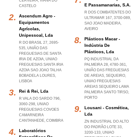
CERVEIRA
,
VIANA DO
E Passamanarias, S.a.
CASTELO
R DOS COMBATENTES DO
Ascendum Agro -
ULTRAMAR 167, 3700-089
,
Equipamentos
SAO JOAO MADEIRA
,
Agrícolas,
AVEIRO
Unipessoal, Lda
Plásticos Macar -
R DO BRASIL 27, 2695-
Indústria De
535, UNIÃO DAS
Plásticos, Lda
FREGUESIAS DE SANTA
IRIA DE AZOIA
,
UNIAO
PQ INDUSTRIAL DA
FREGUESIAS SANTA IRIA
PALMEIRA 28, 4780-361,
AZOIA SAO JOAO TALHA
UNIÃO DAS FREGUESIAS
BOBADELA LOURES
,
DE AREIAS, SEQUEIRO
,
LISBOA
UNIAO FREGUESIAS
AREIAS SEQUEIRO LAMA
Rei & Rei, Lda
PALMEIRA SANTO TIRSO
,
PORTO
R VALA DO SARDO 796,
3060-298
,
UNIAO
Lousani - Cosmética,
FREGUESIAS COVOES
Lda
CAMARNEIRA
CANTANHEDE
,
COIMBRA
ZN INDUSTRIAL DO ALTO
DO PADRÃO LOTE 33,
Laboratórios
3200-133
,
UNIAO