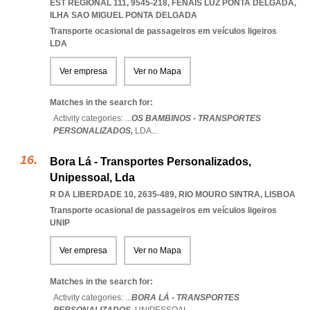
EST REGIONAL 111, 9545-218
,
FENAIS LUZ PONTA DELGADA
,
ILHA SAO MIGUEL PONTA DELGADA
Transporte ocasional de passageiros em veículos ligeiros
LDA
Ver empresa
Ver no Mapa
Matches in the search for:
Activity categories: ...
OS BAMBINOS - TRANSPORTES
PERSONALIZADOS,
LDA
...
Bora Lá - Transportes Personalizados,
Unipessoal, Lda
R DA LIBERDADE 10, 2635-489
,
RIO MOURO SINTRA
,
LISBOA
Transporte ocasional de passageiros em veículos ligeiros
UNIP
Ver empresa
Ver no Mapa
Matches in the search for:
Activity categories: ...
BORA LÁ - TRANSPORTES