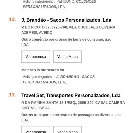
Activity categories: ...
PERSONO,
COLCHÕES
PERSONALIZADOS,
LDA
...
J. Brandão - Sacos Personalizados, Lda
R DO PICOTO 87, 3720-798
,
VILA CUCUJAES OLIVEIRA
AZEMEIS
,
AVEIRO
Outro comércio por grosso de bens de consumo, n.e.
LDA
Ver empresa
Ver no Mapa
Matches in the search for:
Activity categories: ...
J. BRANDÃO - SACOS
PERSONALIZADOS,
LDA
...
Travel Set, Transportes Personalizados, Lda
R DA RAINHA SANTA 13 1ºESQ., 2605-849
,
CASAL CAMBRA
SINTRA
,
LISBOA
Outros transportes terrestres de passageiros diversos, n.e
LDA
Ver empresa
Ver no Mapa