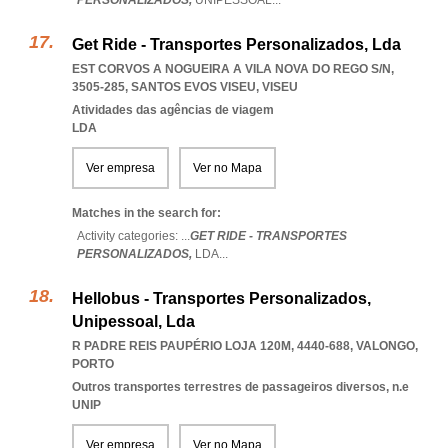
PERSONALIZADOS,
UNIPESSOAL
...
Get Ride - Transportes Personalizados, Lda
EST CORVOS A NOGUEIRA A VILA NOVA DO REGO S/N,
3505-285
,
SANTOS EVOS VISEU
,
VISEU
Atividades das agências de viagem
LDA
Ver empresa
Ver no Mapa
Matches in the search for:
Activity categories: ...
GET RIDE - TRANSPORTES
PERSONALIZADOS,
LDA
...
Hellobus - Transportes Personalizados,
Unipessoal, Lda
R PADRE REIS PAUPÉRIO LOJA 120M, 4440-688
,
VALONGO
,
PORTO
Outros transportes terrestres de passageiros diversos, n.e
UNIP
Ver empresa
Ver no Mapa