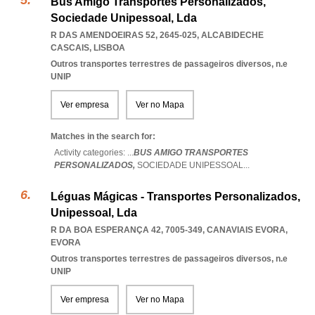
Bus Amigo Transportes Personalizados,
Sociedade Unipessoal, Lda
R DAS AMENDOEIRAS 52, 2645-025
,
ALCABIDECHE
CASCAIS
,
LISBOA
Outros transportes terrestres de passageiros diversos, n.e
UNIP
Ver empresa
Ver no Mapa
Matches in the search for:
Activity categories: ...
BUS AMIGO TRANSPORTES
PERSONALIZADOS,
SOCIEDADE UNIPESSOAL
...
Léguas Mágicas - Transportes Personalizados,
Unipessoal, Lda
R DA BOA ESPERANÇA 42, 7005-349
,
CANAVIAIS EVORA
,
EVORA
Outros transportes terrestres de passageiros diversos, n.e
UNIP
Ver empresa
Ver no Mapa