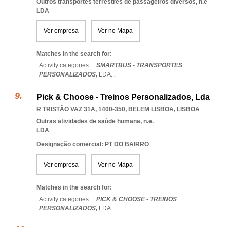
Outros transportes terrestres de passageiros diversos, n.e
LDA
Ver empresa
Ver no Mapa
Matches in the search for:
Activity categories: ...
SMARTBUS - TRANSPORTES
PERSONALIZADOS,
LDA
...
Pick & Choose - Treinos Personalizados, Lda
R TRISTÃO VAZ 31A, 1400-350
,
BELEM LISBOA
,
LISBOA
Outras atividades de saúde humana, n.e.
LDA
Designação comercial: PT DO BAIRRO
Ver empresa
Ver no Mapa
Matches in the search for:
Activity categories: ...
PICK & CHOOSE - TREINOS
PERSONALIZADOS,
LDA
...