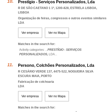
Prestígio - Serviços Personalizados, Lda
R DE SÃO CAETANO 1 1º, 1200-828
,
ESTRELA LISBOA
,
LISBOA
Organização de feiras, congressos e outros eventos similares
LDA
Ver empresa
Ver no Mapa
Matches in the search for:
Activity categories: ...
PRESTÍGIO - SERVIÇOS
PERSONALIZADOS,
LDA
...
Persono, Colchões Personalizados, Lda
R CESÁRIO VERDE 137, 4475-522
,
NOGUEIRA SILVA
ESCURA MAIA
,
PORTO
Fabricação de colchoaria
LDA
Ver empresa
Ver no Mapa
Matches in the search for: