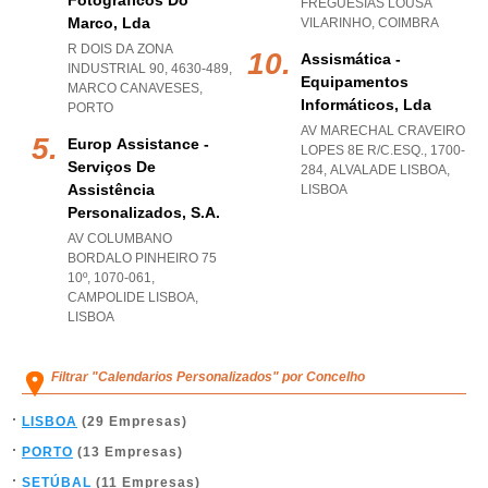
Fotográficos Do
FREGUESIAS LOUSA
Marco, Lda
VILARINHO
,
COIMBRA
R DOIS DA ZONA
Assismática -
INDUSTRIAL 90, 4630-489
,
Equipamentos
MARCO CANAVESES
,
Informáticos, Lda
PORTO
AV MARECHAL CRAVEIRO
Europ Assistance -
LOPES 8E R/C.ESQ., 1700-
Serviços De
284
,
ALVALADE LISBOA
,
Assistência
LISBOA
Personalizados, S.a.
AV COLUMBANO
BORDALO PINHEIRO 75
10º, 1070-061
,
CAMPOLIDE LISBOA
,
LISBOA
Filtrar "Calendarios Personalizados" por Concelho
LISBOA
(29 Empresas)
PORTO
(13 Empresas)
SETÚBAL
(11 Empresas)