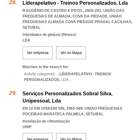
Líderapelativo - Treinos Personalizados, Lda
R EUGÉNIO DE CASTRO 8 4ºDTO., 2800-282, UNIÃO DAS
FREGUESIAS DE ALMADA, COVA DA PIEDADE
,
UNIAO
FREGUESIAS ALMADA COVA PIEDADE PRAGAL CACILHAS
,
SETUBAL
Atividades de ginásio (fitness)
LDA
Ver empresa
Ver no Mapa
Matches in the search for:
Activity categories: ...
LÍDERAPELATIVO - TREINOS
PERSONALIZADOS,
LDA
...
Serviços Personalizados Sobral Silva,
Unipessoal, Lda
EN 10 KM 1058/100 S/N, 2965-589
,
UNIAO FREGUESIAS
POCEIRAO MARATECA PALMELA
,
SETUBAL
Instalação de climatização
UNIP
Ver empresa
Ver no Mapa