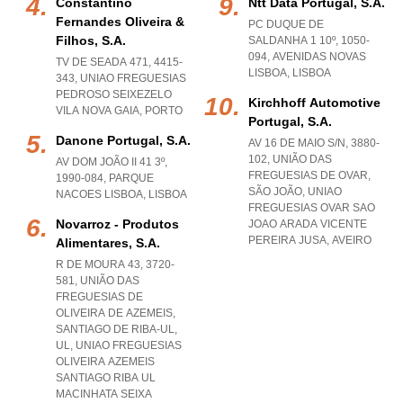
Constantino
Ntt Data Portugal, S.a.
Fernandes Oliveira &
PC DUQUE DE
Filhos, S.a.
SALDANHA 1 10º, 1050-
094
,
AVENIDAS NOVAS
TV DE SEADA 471, 4415-
LISBOA
,
LISBOA
343
,
UNIAO FREGUESIAS
PEDROSO SEIXEZELO
Kirchhoff Automotive
VILA NOVA GAIA
,
PORTO
Portugal, S.a.
Danone Portugal, S.a.
AV 16 DE MAIO S/N, 3880-
102, UNIÃO DAS
AV DOM JOÃO II 41 3º,
FREGUESIAS DE OVAR,
1990-084
,
PARQUE
SÃO JOÃO
,
UNIAO
NACOES LISBOA
,
LISBOA
FREGUESIAS OVAR SAO
Novarroz - Produtos
JOAO ARADA VICENTE
PEREIRA JUSA
,
AVEIRO
Alimentares, S.a.
R DE MOURA 43, 3720-
581, UNIÃO DAS
FREGUESIAS DE
OLIVEIRA DE AZEMEIS,
SANTIAGO DE RIBA-UL,
UL
,
UNIAO FREGUESIAS
OLIVEIRA AZEMEIS
SANTIAGO RIBA UL
MACINHATA SEIXA