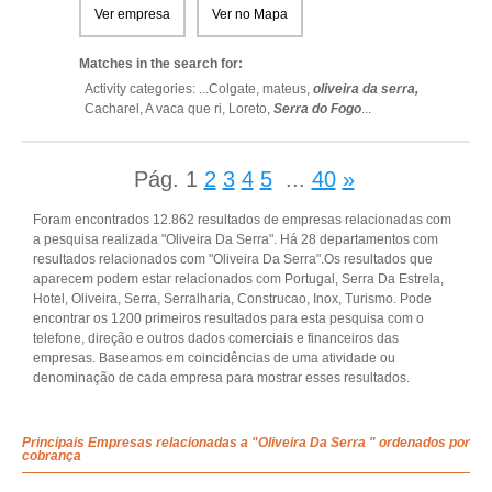
Ver empresa
Ver no Mapa
Matches in the search for:
Activity categories: ...
Colgate,
mateus,
oliveira da serra,
Cacharel,
A vaca que ri,
Loreto,
Serra do Fogo
...
Pág.
1
2
3
4
5
...
40
»
Foram encontrados 12.862 resultados de empresas relacionadas com
a pesquisa realizada "Oliveira Da Serra". Há 28 departamentos com
resultados relacionados com "Oliveira Da Serra".Os resultados que
aparecem podem estar relacionados com Portugal, Serra Da Estrela,
Hotel, Oliveira, Serra, Serralharia, Construcao, Inox, Turismo. Pode
encontrar os 1200 primeiros resultados para esta pesquisa com o
telefone, direção e outros dados comerciais e financeiros das
empresas. Baseamos em coincidências de uma atividade ou
denominação de cada empresa para mostrar esses resultados.
Principais Empresas relacionadas a "Oliveira Da Serra " ordenados por
cobrança