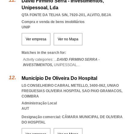
David Firmino Serra - Investimentos,
Unipessoal, Lda
QTA FONTE DA TELHA S/N, 7920-201
,
ALVITO
,
BEJA
Compra e venda de bens imobiliários
UNIP
Ver empresa
Ver no Mapa
Matches in the search for:
Activity categories: ...
DAVID FIRMINO SERRA -
INVESTIMENTOS,
UNIPESSOAL
...
Município De Oliveira Do Hospital
LG CONSELHEIRO CABRAL METELLO, 3400-062
,
UNIAO
FREGUESIAS OLIVEIRA HOSPITAL SAO PAIO GRAMACOS
,
COIMBRA
Administração Local
AUT
Designação comercial: CÂMARA MUNICIPAL DE OLIVEIRA
DO HOSPITAL