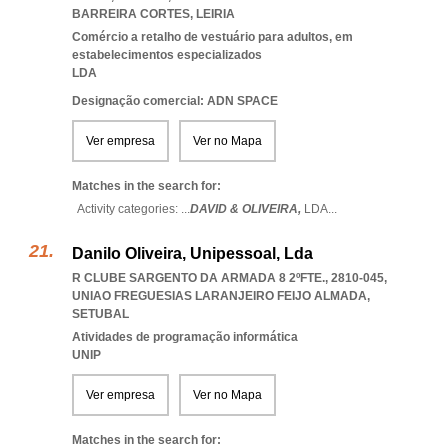
BARREIRA CORTES
,
LEIRIA
Comércio a retalho de vestuário para adultos, em
estabelecimentos especializados
LDA
Designação comercial: ADN SPACE
Ver empresa
Ver no Mapa
Matches in the search for:
Activity categories: ...
DAVID & OLIVEIRA,
LDA
...
Danilo Oliveira, Unipessoal, Lda
R CLUBE SARGENTO DA ARMADA 8 2ºFTE., 2810-045
,
UNIAO FREGUESIAS LARANJEIRO FEIJO ALMADA
,
SETUBAL
Atividades de programação informática
UNIP
Ver empresa
Ver no Mapa
Matches in the search for: