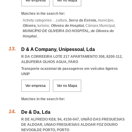
Ver empresa
Ver no Mapa
Matches in the search for:
Activity categories: ...
cultura,
Serra da Estrela,
município,
Oliveira,
turísmo,
Oliveira do Hospital,
Câmara Municipal,
MUNICÍPIO DE OLIVEIRA DO HOSPITAL,
de Oliveira do
Hospital
...
D & A Company, Unipessoal, Lda
R DA CORREEIRA LOTE 217 APARTAMENTO 308, 8200-112
,
ALBUFEIRA OLHOS AGUA
,
FARO
Transporte ocasional de passageiros em veículos ligeiros
UNIP
Ver empresa
Ver no Mapa
Matches in the search for:
De & Da, Lda
R DE ALFREDO KEIL 94, 4150-047, UNIÃO DAS FREGUESIAS
DE ALDOAR
,
UNIAO FREGUESIAS ALDOAR FOZ DOURO
NEVOGILDE PORTO
,
PORTO