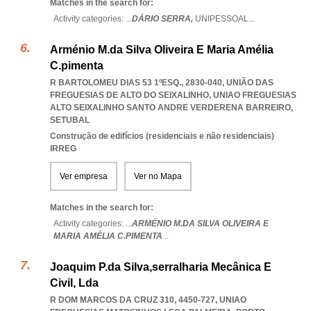
Matches in the search for:
Activity categories: ...
DÁRIO SERRA,
UNIPESSOAL
...
Arménio M.da Silva Oliveira E Maria Amélia
C.pimenta
R BARTOLOMEU DIAS 53 1ºESQ., 2830-040, UNIÃO DAS
FREGUESIAS DE ALTO DO SEIXALINHO
,
UNIAO FREGUESIAS
ALTO SEIXALINHO SANTO ANDRE VERDERENA BARREIRO
,
SETUBAL
Construção de edifícios (residenciais e não residenciais)
IRREG
Ver empresa
Ver no Mapa
Matches in the search for:
Activity categories: ...
ARMÉNIO M.DA SILVA OLIVEIRA E
MARIA AMÉLIA C.PIMENTA
...
Joaquim P.da Silva,serralharia Mecânica E
Civil, Lda
R DOM MARCOS DA CRUZ 310, 4450-727
,
UNIAO