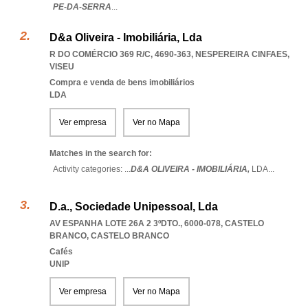
PE-DA-SERRA
...
D&a Oliveira - Imobiliária, Lda
R DO COMÉRCIO 369 R/C, 4690-363
,
NESPEREIRA CINFAES
,
VISEU
Compra e venda de bens imobiliários
LDA
Ver empresa
Ver no Mapa
Matches in the search for:
Activity categories: ...
D&A OLIVEIRA - IMOBILIÁRIA,
LDA
...
D.a., Sociedade Unipessoal, Lda
AV ESPANHA LOTE 26A 2 3ºDTO., 6000-078
,
CASTELO
BRANCO
,
CASTELO BRANCO
Cafés
UNIP
Ver empresa
Ver no Mapa