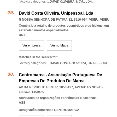
Activity categories: ...
DAVID OLIVEIRA & CA.,
LDA
...
David Costa Oliveira, Unipessoal, Lda
R NOSSA SENHORA DE FÁTIMA 82, 3510-094
,
VISEU
,
VISEU
Comércio a retalho de produtos cosméticos e de higiene, em
estabelecimentos especializados
UNIP
Ver empresa
Ver no Mapa
Matches in the search for:
Activity categories: ...
DAVID COSTA OLIVEIRA,
UNIPESSOAL
...
Centromarca - Associação Portuguesa De
Empresas De Produtos De Marca
AV DA REPÚBLICA 62F 6º, 1050-197
,
AVENIDAS NOVAS
LISBOA
,
LISBOA
Atividades de organizações económicas e patronais
ASS
Designação comercial: CENTROMARCA