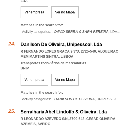
LDA
Ver empresa
Ver no Mapa
Matches in the search for:
Activity categories: ...
DAVID SERRA & SARA PEREIRA,
LDA
...
Danilson De Oliveira, Unipessoal, Lda
R FERNANDO LOPES GRAÇA 9 3ºD, 2725-540
,
ALGUEIRAO
MEM MARTINS SINTRA
,
LISBOA
Transportes rodoviários de mercadorias
UNIP
Ver empresa
Ver no Mapa
Matches in the search for:
Activity categories: ...
DANILSON DE OLIVEIRA,
UNIPESSOAL
...
Serralharia Abel Lindolfo & Oliveira, Lda
R LEONARDO AZEVEDO S/N, 3700-643
,
CESAR OLIVEIRA
AZEMEIS
,
AVEIRO