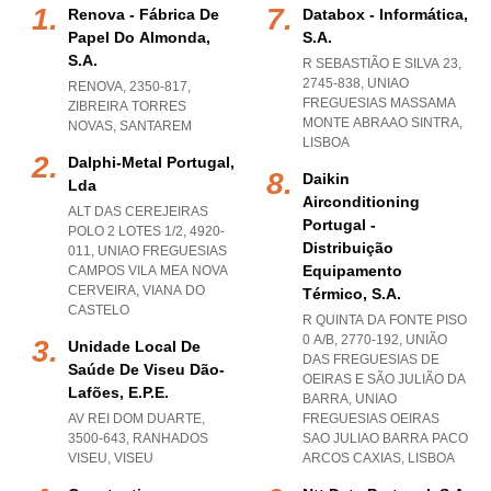
Renova - Fábrica De
Databox - Informática,
Papel Do Almonda,
S.a.
S.a.
R SEBASTIÃO E SILVA 23,
2745-838
,
UNIAO
RENOVA, 2350-817
,
FREGUESIAS MASSAMA
ZIBREIRA TORRES
MONTE ABRAAO SINTRA
,
NOVAS
,
SANTAREM
LISBOA
Dalphi-Metal Portugal,
Daikin
Lda
Airconditioning
ALT DAS CEREJEIRAS
Portugal -
POLO 2 LOTES 1/2, 4920-
Distribuição
011
,
UNIAO FREGUESIAS
Equipamento
CAMPOS VILA MEA NOVA
CERVEIRA
,
VIANA DO
Térmico, S.a.
CASTELO
R QUINTA DA FONTE PISO
0 A/B, 2770-192, UNIÃO
Unidade Local De
DAS FREGUESIAS DE
Saúde De Viseu Dão-
OEIRAS E SÃO JULIÃO DA
Lafões, E.p.e.
BARRA
,
UNIAO
AV REI DOM DUARTE,
FREGUESIAS OEIRAS
3500-643
,
RANHADOS
SAO JULIAO BARRA PACO
VISEU
,
VISEU
ARCOS CAXIAS
,
LISBOA