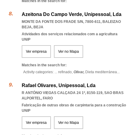
Matches in the search for:
Azeitona Do Campo Verde, Unipessoal, Lda
MONTE DA FONTE DOS FRADE S/N, 7800-611
,
BALEIZAO
BEJA
,
BEJA
Atividades dos serviços relacionados com a agricultura
UNIP
Ver empresa
Ver no Mapa
Matches in the search for:
Activity categories: ...
refinado,
Olivar,
Dieta mediterránea
...
Rafael Olivares, Unipessoal, Lda
R ANTÓNIO VIEGAS CALÇADA 24 1º, 8150-119
,
SAO BRAS
ALPORTEL
,
FARO
Fabricação de outras obras de carpintaria para a construção
UNIP
Ver empresa
Ver no Mapa