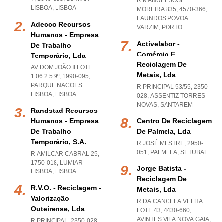
R MANUEL JOSÉ
LISBOA
,
LISBOA
MOREIRA 835, 4570-366
,
LAUNDOS POVOA
Adecco Recursos
VARZIM
,
PORTO
Humanos - Empresa
Activelabor -
De Trabalho
Comércio E
Temporário, Lda
Reciclagem De
AV DOM JOÃO II LOTE
Metais, Lda
1.06.2.5 9º, 1990-095
,
PARQUE NACOES
R PRINCIPAL 53/55, 2350-
LISBOA
,
LISBOA
028
,
ASSENTIZ TORRES
NOVAS
,
SANTAREM
Randstad Recursos
Humanos - Empresa
Centro De Reciclagem
De Trabalho
De Palmela, Lda
Temporário, S.a.
R JOSÉ MESTRE, 2950-
051
,
PALMELA
,
SETUBAL
R AMILCAR CABRAL 25,
1750-018
,
LUMIAR
Jorge Batista -
LISBOA
,
LISBOA
Reciclagem De
R.v.o. - Reciclagem -
Metais, Lda
Valorização
R DA CANCELA VELHA
Outeirense, Lda
LOTE 43, 4430-660
,
AVINTES VILA NOVA GAIA
,
R PRINCIPAL, 2350-028
,