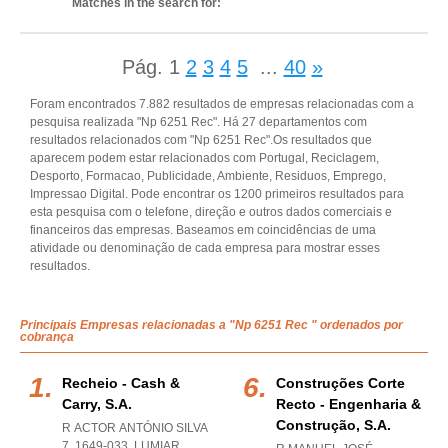
Matches in the search for:
Pág.
1
2
3
4
5
...
40
»
Foram encontrados 7.882 resultados de empresas relacionadas com a
pesquisa realizada "Np 6251 Rec". Há 27 departamentos com
resultados relacionados com "Np 6251 Rec".Os resultados que
aparecem podem estar relacionados com Portugal, Reciclagem,
Desporto, Formacao, Publicidade, Ambiente, Residuos, Emprego,
Impressao Digital. Pode encontrar os 1200 primeiros resultados para
esta pesquisa com o telefone, direção e outros dados comerciais e
financeiros das empresas. Baseamos em coincidências de uma
atividade ou denominação de cada empresa para mostrar esses
resultados.
Principais Empresas relacionadas a "Np 6251 Rec " ordenados por
cobrança
Recheio - Cash &
Construções Corte
Carry, S.a.
Recto - Engenharia &
Construção, S.a.
R ACTOR ANTÓNIO SILVA
7, 1649-033
,
LUMIAR