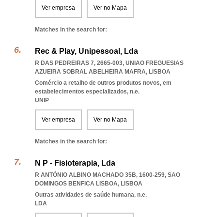
Ver empresa
Ver no Mapa
Matches in the search for:
Rec & Play, Unipessoal, Lda
R DAS PEDREIRAS 7, 2665-003
,
UNIAO FREGUESIAS
AZUEIRA SOBRAL ABELHEIRA MAFRA
,
LISBOA
Comércio a retalho de outros produtos novos, em
estabelecimentos especializados, n.e.
UNIP
Ver empresa
Ver no Mapa
Matches in the search for:
N P - Fisioterapia, Lda
R ANTÓNIO ALBINO MACHADO 35B, 1600-259
,
SAO
DOMINGOS BENFICA LISBOA
,
LISBOA
Outras atividades de saúde humana, n.e.
LDA