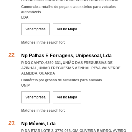
FREGUESIAS SACAVEM PRIOR VELHO LOURES
,
LISBOA
Comércio a retalho de peças e acessórios para veículos
automóveis
LDA
Ver empresa
Ver no Mapa
Matches in the search for:
Np Palhas E Forragens, Unipessoal, Lda
R DO CANTO, 6350-331, UNIÃO DAS FREGUESIAS DE
AZINHAL
,
UNIAO FREGUESIAS AZINHAL PEVA VALVERDE
ALMEIDA
,
GUARDA
Comércio por grosso de alimentos para animais
UNIP
Ver empresa
Ver no Mapa
Matches in the search for:
Np Móveis, Lda
R DA ETAR LOTE 2, 3770-068
,
OIA OLIVEIRA BAIRRO
,
AVEIRO