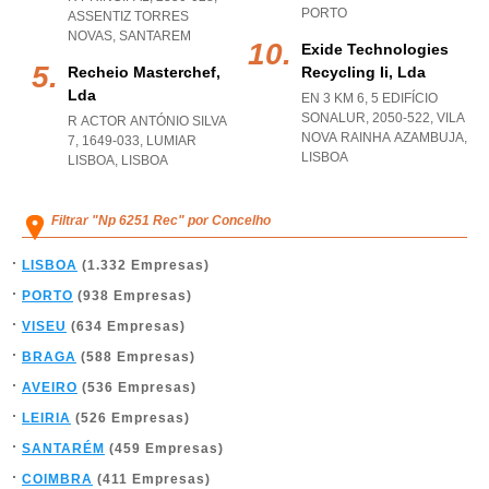
PORTO
ASSENTIZ TORRES
NOVAS
,
SANTAREM
Exide Technologies
Recheio Masterchef,
Recycling Ii, Lda
Lda
EN 3 KM 6, 5 EDIFÍCIO
SONALUR, 2050-522
,
VILA
R ACTOR ANTÓNIO SILVA
NOVA RAINHA AZAMBUJA
,
7, 1649-033
,
LUMIAR
LISBOA
LISBOA
,
LISBOA
Filtrar "Np 6251 Rec" por Concelho
LISBOA
(1.332 Empresas)
PORTO
(938 Empresas)
VISEU
(634 Empresas)
BRAGA
(588 Empresas)
AVEIRO
(536 Empresas)
LEIRIA
(526 Empresas)
SANTARÉM
(459 Empresas)
COIMBRA
(411 Empresas)