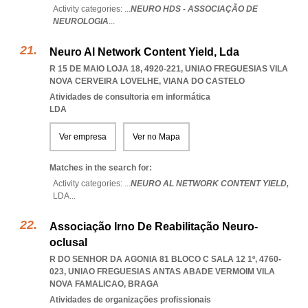
Activity categories: ...
NEURO HDS - ASSOCIAÇÃO DE
NEUROLOGIA
...
Neuro Al Network Content Yield, Lda
R 15 DE MAIO LOJA 18, 4920-221
,
UNIAO FREGUESIAS VILA
NOVA CERVEIRA LOVELHE
,
VIANA DO CASTELO
Atividades de consultoria em informática
LDA
Ver empresa
Ver no Mapa
Matches in the search for:
Activity categories: ...
NEURO AL NETWORK CONTENT YIELD,
LDA
...
Associação Irno De Reabilitação Neuro-
oclusal
R DO SENHOR DA AGONIA 81 BLOCO C SALA 12 1º, 4760-
023
,
UNIAO FREGUESIAS ANTAS ABADE VERMOIM VILA
NOVA FAMALICAO
,
BRAGA
Atividades de organizações profissionais