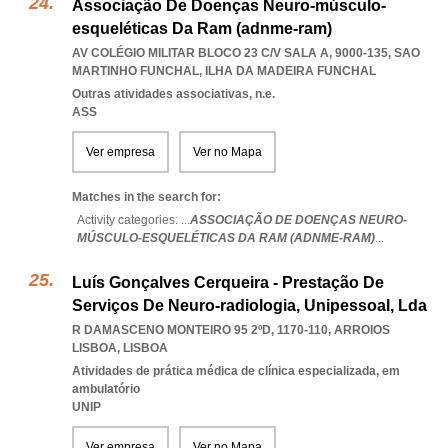
Associação De Doenças Neuro-músculo-
esqueléticas Da Ram (adnme-ram)
AV COLÉGIO MILITAR BLOCO 23 C/V SALA A, 9000-135
,
SAO
MARTINHO FUNCHAL
,
ILHA DA MADEIRA FUNCHAL
Outras atividades associativas, n.e.
ASS
Ver empresa
Ver no Mapa
Matches in the search for:
Activity categories: ...
ASSOCIAÇÃO DE DOENÇAS NEURO-
MÚSCULO-ESQUELÉTICAS DA RAM (ADNME-RAM)
...
Luís Gonçalves Cerqueira - Prestação De
Serviços De Neuro-radiologia, Unipessoal, Lda
R DAMASCENO MONTEIRO 95 2ºD, 1170-110
,
ARROIOS
LISBOA
,
LISBOA
Atividades de prática médica de clínica especializada, em
ambulatório
UNIP
Ver empresa
Ver no Mapa