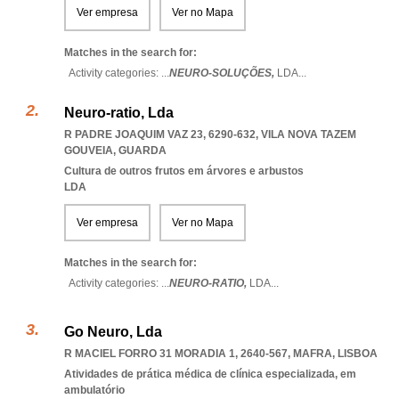
Ver empresa
Ver no Mapa
Matches in the search for:
Activity categories: ...
NEURO-SOLUÇÕES,
LDA
...
Neuro-ratio, Lda
R PADRE JOAQUIM VAZ 23, 6290-632
,
VILA NOVA TAZEM
GOUVEIA
,
GUARDA
Cultura de outros frutos em árvores e arbustos
LDA
Ver empresa
Ver no Mapa
Matches in the search for:
Activity categories: ...
NEURO-RATIO,
LDA
...
Go Neuro, Lda
R MACIEL FORRO 31 MORADIA 1, 2640-567
,
MAFRA
,
LISBOA
Atividades de prática médica de clínica especializada, em
ambulatório