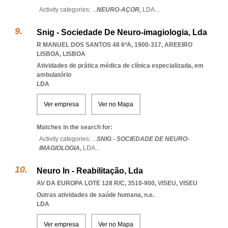
Activity categories: ...
NEURO-AÇOR,
LDA
...
Snig - Sociedade De Neuro-imagiologia, Lda
R MANUEL DOS SANTOS 48 6ºA, 1900-317
,
AREEIRO
LISBOA
,
LISBOA
Atividades de prática médica de clínica especializada, em
ambulatório
LDA
Ver empresa
Ver no Mapa
Matches in the search for:
Activity categories: ...
SNIG - SOCIEDADE DE NEURO-
IMAGIOLOGIA,
LDA
...
Neuro In - Reabilitação, Lda
AV DA EUROPA LOTE 128 R/C, 3510-900
,
VISEU
,
VISEU
Outras atividades de saúde humana, n.e.
LDA
Ver empresa
Ver no Mapa