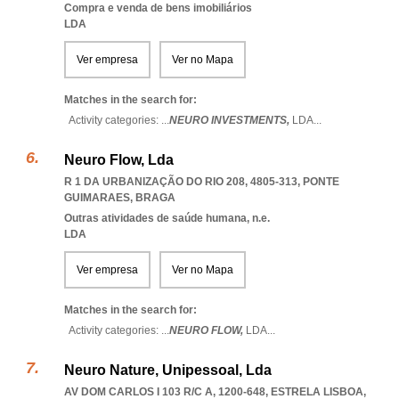
Compra e venda de bens imobiliários
LDA
Ver empresa
Ver no Mapa
Matches in the search for:
Activity categories: ...
NEURO INVESTMENTS,
LDA
...
Neuro Flow, Lda
R 1 DA URBANIZAÇÃO DO RIO 208, 4805-313
,
PONTE
GUIMARAES
,
BRAGA
Outras atividades de saúde humana, n.e.
LDA
Ver empresa
Ver no Mapa
Matches in the search for:
Activity categories: ...
NEURO FLOW,
LDA
...
Neuro Nature, Unipessoal, Lda
AV DOM CARLOS I 103 R/C A, 1200-648
,
ESTRELA LISBOA
,