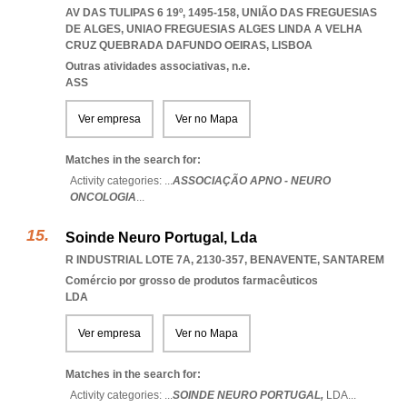
AV DAS TULIPAS 6 19º, 1495-158, UNIÃO DAS FREGUESIAS
DE ALGES
,
UNIAO FREGUESIAS ALGES LINDA A VELHA
CRUZ QUEBRADA DAFUNDO OEIRAS
,
LISBOA
Outras atividades associativas, n.e.
ASS
Ver empresa
Ver no Mapa
Matches in the search for:
Activity categories: ...
ASSOCIAÇÃO APNO - NEURO
ONCOLOGIA
...
Soinde Neuro Portugal, Lda
R INDUSTRIAL LOTE 7A, 2130-357
,
BENAVENTE
,
SANTAREM
Comércio por grosso de produtos farmacêuticos
LDA
Ver empresa
Ver no Mapa
Matches in the search for:
Activity categories: ...
SOINDE NEURO PORTUGAL,
LDA
...