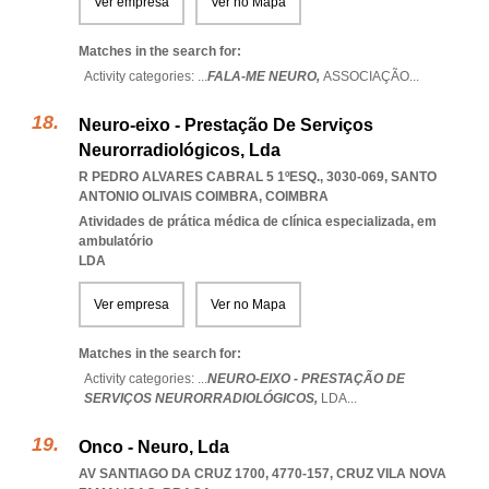
Ver empresa
Ver no Mapa
Matches in the search for:
Activity categories: ...
FALA-ME NEURO,
ASSOCIAÇÃO
...
Neuro-eixo - Prestação De Serviços
Neurorradiológicos, Lda
R PEDRO ALVARES CABRAL 5 1ºESQ., 3030-069
,
SANTO
ANTONIO OLIVAIS COIMBRA
,
COIMBRA
Atividades de prática médica de clínica especializada, em
ambulatório
LDA
Ver empresa
Ver no Mapa
Matches in the search for:
Activity categories: ...
NEURO-EIXO - PRESTAÇÃO DE
SERVIÇOS NEURORRADIOLÓGICOS,
LDA
...
Onco - Neuro, Lda
AV SANTIAGO DA CRUZ 1700, 4770-157
,
CRUZ VILA NOVA