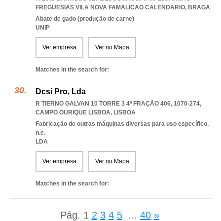
FREGUESIAS VILA NOVA FAMALICAO CALENDARIO
,
BRAGA
Abate de gado (produção de carne)
UNIP
Ver empresa
Ver no Mapa
Matches in the search for:
Dcsi Pro, Lda
R TIERNO GALVAN 10 TORRE 3 4º FRAÇÃO 406, 1070-274
,
CAMPO OURIQUE LISBOA
,
LISBOA
Fabricação de outras máquinas diversas para uso específico,
n.e.
LDA
Ver empresa
Ver no Mapa
Matches in the search for:
Pág.
1
2
3
4
5
...
40
»