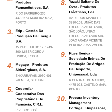
Yazaki Saltano De
Produtos
Ovar - Produtos
Farmacêuticos, S.a.
Eléctricos, Lda
R DO BARREIRO 235,
4470-573
,
MOREIRA MAIA
,
AV DE DOM MANUEL I,
PORTO
3880-109, UNIÃO DAS
FREGUESIAS DE OVAR,
Edp - Gestão Da
SÃO JOÃO
,
UNIAO
Produção De Energia,
FREGUESIAS OVAR SAO
JOAO ARADA VICENTE
S.a.
PEREIRA JUSA
,
AVEIRO
AV 24 DE JULHO 12, 1249-
300
,
MISERICORDIA
Rgvs Ibérica -
LISBOA
,
LISBOA
Sociedade Ibérica De
Produção De Artigos
Megaço - Produtos
De Desporto,
Siderúrgicos, S.a.
Unipessoal, Lda
ENXARRAPAIS, 2950-401
,
PALMELA
,
SETUBAL
R CENTRAL DE MANDIM,
4475-023
,
CASTELO MAIA
,
Cooprofar -
PORTO
Cooperativa Dos
Procura Inventory
Proprietários De
Management
Farmácia, C.r.l.
Portugal, Unipessoal,
R PEDRO JOSÉ