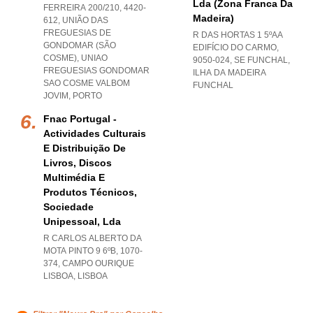
Lda (zona Franca Da
FERREIRA 200/210, 4420-
Madeira)
612, UNIÃO DAS
FREGUESIAS DE
R DAS HORTAS 1 5ºAA
GONDOMAR (SÃO
EDIFÍCIO DO CARMO,
COSME)
,
UNIAO
9050-024
,
SE FUNCHAL
,
FREGUESIAS GONDOMAR
ILHA DA MADEIRA
SAO COSME VALBOM
FUNCHAL
JOVIM
,
PORTO
Fnac Portugal -
Actividades Culturais
E Distribuição De
Livros, Discos
Multimédia E
Produtos Técnicos,
Sociedade
Unipessoal, Lda
R CARLOS ALBERTO DA
MOTA PINTO 9 6ºB, 1070-
374
,
CAMPO OURIQUE
LISBOA
,
LISBOA