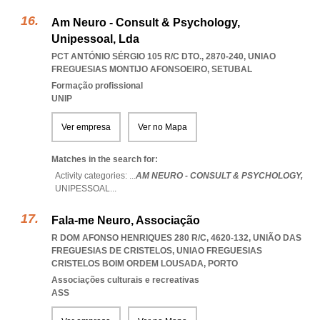
Am Neuro - Consult & Psychology,
Unipessoal, Lda
PCT ANTÓNIO SÉRGIO 105 R/C DTO., 2870-240
,
UNIAO
FREGUESIAS MONTIJO AFONSOEIRO
,
SETUBAL
Formação profissional
UNIP
Ver empresa
Ver no Mapa
Matches in the search for:
Activity categories: ...
AM NEURO - CONSULT & PSYCHOLOGY,
UNIPESSOAL
...
Fala-me Neuro, Associação
R DOM AFONSO HENRIQUES 280 R/C, 4620-132, UNIÃO DAS
FREGUESIAS DE CRISTELOS
,
UNIAO FREGUESIAS
CRISTELOS BOIM ORDEM LOUSADA
,
PORTO
Associações culturais e recreativas
ASS