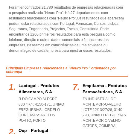
Foram encontrados 21.780 resultados de empresas relacionadas com
a pesquisa realizada "Neuro Pro". Há 27 departamentos com
resultados relacionados com "Neuro Pro".Os resultados que aparecem
podem estar relacionados com Portugal, Formacao, Cursos, Lisboa,
Seguranca, Engenharia, Projectos, Escola, Consultoria. Pode
encontrar os 1200 primeiros resultados para esta pesquisa com o
telefone, direção e outros dados comerciais e financeiros das
empresas. Baseamos em coincidências de uma atividade ou
denominação de cada empresa para mostrar esses resultados.
Principais Empresas relacionadas a "Neuro Pro " ordenados por
cobrança
Lactogal - Produtos
Empifarma - Produtos
Alimentares, S.a.
Farmacêuticos, S.a.
R DO CAMPO ALEGRE
ZN INDUSTRIAL DE
830 4º/7º, 4150-171
,
UNIAO
MONTEMOR-O-VELHO
FREGUESIAS LORDELO
LOTE 12/13/27/28, 3140-
OURO MASSARELOS
293
,
UNIAO FREGUESIAS
PORTO
,
PORTO
MONTEMOR O VELHO
GATOES
,
COIMBRA
Ocp - Portugal -