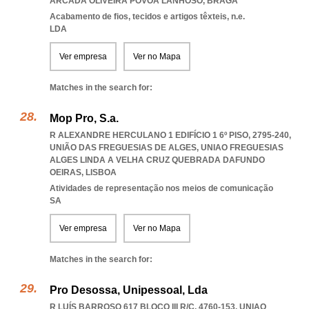
ARCADA OLIVEIRA POVOA LANHOSO
,
BRAGA
Acabamento de fios, tecidos e artigos têxteis, n.e.
LDA
Ver empresa
Ver no Mapa
Matches in the search for:
Mop Pro, S.a.
R ALEXANDRE HERCULANO 1 EDIFÍCIO 1 6º PISO, 2795-240,
UNIÃO DAS FREGUESIAS DE ALGES
,
UNIAO FREGUESIAS
ALGES LINDA A VELHA CRUZ QUEBRADA DAFUNDO
OEIRAS
,
LISBOA
Atividades de representação nos meios de comunicação
SA
Ver empresa
Ver no Mapa
Matches in the search for:
Pro Desossa, Unipessoal, Lda
R LUÍS BARROSO 617 BLOCO III R/C, 4760-153
,
UNIAO