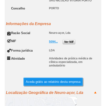
SAO NICOLAU VITORIA PORTO
Concelho
PORTO
Informações da Empresa
Razão Social
Neuro-açor, Lda
NIF
5094...
Ver NIF
Forma jurídica
LDA
Atividade
Atividades de prática médica de
clínica especializada, em
ambulatório
Aceda grátis ao relatório desta empresa
Localização Geográfica de Neuro-açor, Lda