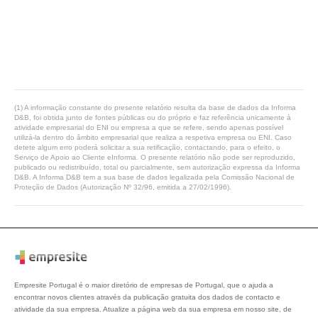
(1) A informação constante do presente relatório resulta da base de dados da Informa
D&B, foi obtida junto de fontes públicas ou do próprio e faz referência unicamente à
atividade empresarial do ENI ou empresa a que se refere, sendo apenas possível
utilizá-la dentro do âmbito empresarial que realiza a respetiva empresa ou ENI. Caso
detete algum erro poderá solicitar a sua retificação, contactando, para o efeito, o
Serviço de Apoio ao Cliente eInforma. O presente relatório não pode ser reproduzido,
publicado ou redistribuído, total ou parcialmente, sem autorização expressa da Informa
D&B. A Informa D&B tem a sua base de dados legalizada pela Comissão Nacional de
Proteção de Dados (Autorização Nº 32/96, emitida a 27/02/1996).
Empresite Portugal é o maior diretório de empresas de Portugal, que o ajuda a
encontrar novos clientes através da publicação gratuita dos dados de contacto e
atividade da sua empresa. Atualize a página web da sua empresa em nosso site, de