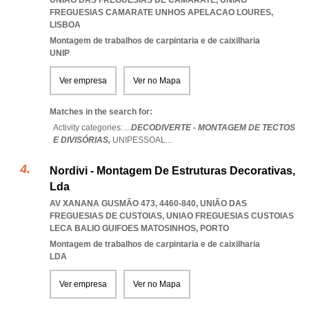
UNIÃO DAS FREGUESIAS DE CAMARATE
,
UNIAO
FREGUESIAS CAMARATE UNHOS APELACAO LOURES
,
LISBOA
Montagem de trabalhos de carpintaria e de caixilharia
UNIP
Ver empresa
Ver no Mapa
Matches in the search for:
Activity categories: ...
DECODIVERTE - MONTAGEM DE TECTOS
E DIVISÓRIAS,
UNIPESSOAL
...
Nordivi - Montagem De Estruturas Decorativas,
Lda
AV XANANA GUSMÃO 473, 4460-840, UNIÃO DAS
FREGUESIAS DE CUSTOIAS
,
UNIAO FREGUESIAS CUSTOIAS
LECA BALIO GUIFOES MATOSINHOS
,
PORTO
Montagem de trabalhos de carpintaria e de caixilharia
LDA
Ver empresa
Ver no Mapa