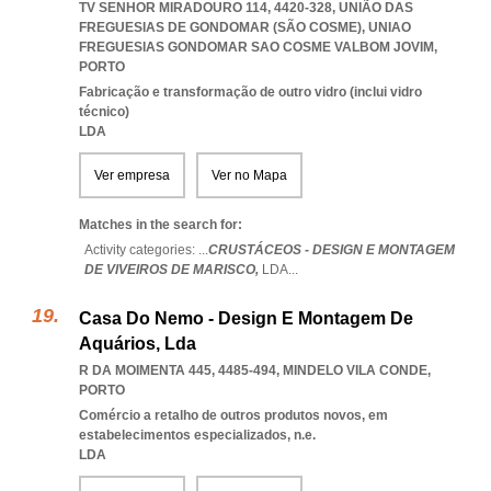
TV SENHOR MIRADOURO 114, 4420-328, UNIÃO DAS
FREGUESIAS DE GONDOMAR (SÃO COSME)
,
UNIAO
FREGUESIAS GONDOMAR SAO COSME VALBOM JOVIM
,
PORTO
Fabricação e transformação de outro vidro (inclui vidro
técnico)
LDA
Ver empresa
Ver no Mapa
Matches in the search for:
Activity categories: ...
CRUSTÁCEOS - DESIGN E MONTAGEM
DE VIVEIROS DE MARISCO,
LDA
...
Casa Do Nemo - Design E Montagem De
Aquários, Lda
R DA MOIMENTA 445, 4485-494
,
MINDELO VILA CONDE
,
PORTO
Comércio a retalho de outros produtos novos, em
estabelecimentos especializados, n.e.
LDA