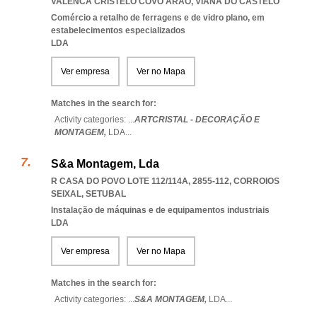
VALENCA CRISTELO COVO ARAO
,
VIANA DO CASTELO
Comércio a retalho de ferragens e de vidro plano, em
estabelecimentos especializados
LDA
Ver empresa
Ver no Mapa
Matches in the search for:
Activity categories: ...
ARTCRISTAL - DECORAÇÃO E
MONTAGEM,
LDA
...
S&a Montagem, Lda
R CASA DO POVO LOTE 112/114A, 2855-112
,
CORROIOS
SEIXAL
,
SETUBAL
Instalação de máquinas e de equipamentos industriais
LDA
Ver empresa
Ver no Mapa
Matches in the search for:
Activity categories: ...
S&A MONTAGEM,
LDA
...