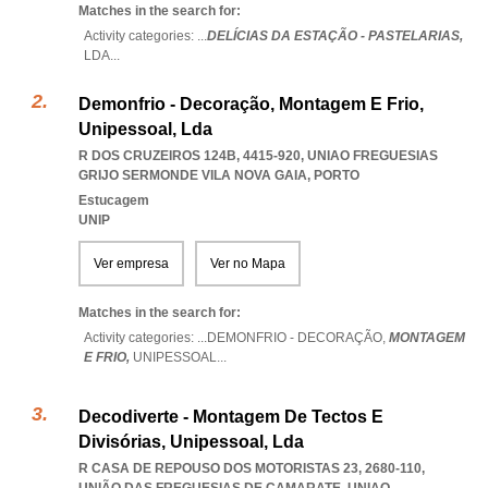
Matches in the search for:
Activity categories: ...
DELÍCIAS DA ESTAÇÃO - PASTELARIAS,
LDA
...
Demonfrio - Decoração, Montagem E Frio,
Unipessoal, Lda
R DOS CRUZEIROS 124B, 4415-920
,
UNIAO FREGUESIAS
GRIJO SERMONDE VILA NOVA GAIA
,
PORTO
Estucagem
UNIP
Ver empresa
Ver no Mapa
Matches in the search for:
Activity categories: ...
DEMONFRIO - DECORAÇÃO,
MONTAGEM
E FRIO,
UNIPESSOAL
...
Decodiverte - Montagem De Tectos E
Divisórias, Unipessoal, Lda
R CASA DE REPOUSO DOS MOTORISTAS 23, 2680-110,