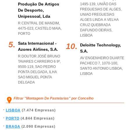
Produção De Artigos
1495-139, UNIÃO DAS
FREGUESIAS DE ALGES
,
De Desporto,
UNIAO FREGUESIAS
Unipessoal, Lda
ALGES LINDA A VELHA
R CENTRAL DE MANDIM,
CRUZ QUEBRADA
4475-023
,
CASTELO MAIA
,
DAFUNDO OEIRAS
,
PORTO
LISBOA
Sata Internacional -
Deloitte Technology,
Azores Airlines, S.a.
S.a.
R DOUTOR JOSÉ BRUNO
AV ENGENHEIRO DUARTE
TAVARES CARREIRO 6 9º,
PACHECO 7, 1070-100
,
9500-119
,
SAO PEDRO
SANTO ANTONIO LISBOA
,
PONTA DELGADA
,
ILHA
LISBOA
SAO MIGUEL PONTA
DELGADA
Filtrar "Montagem De Pastelarias" por Concelho
LISBOA
(7.474 Empresas)
PORTO
(4.844 Empresas)
BRAGA
(2.090 Empresas)