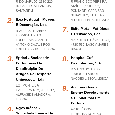
R DO MARUJO, 2380-220
,
R FRANCISCO PEREIRA
BUGALHOS ALCANENA
,
ATAÍDE 1, 9500-052
,
SANTAREM
PONTA DELGADA SAO
SEBASTIAO
,
ILHA SAO
Ikea Portugal - Móveis
MIGUEL PONTA DELGADA
E Decoração, Lda
Ilídio Mota - Petróleos
R 28 DE SETEMBRO,
E Derivados, Lda
2660-001
,
UNIAO
FREGUESIAS SANTO
MAR DO RIO CÁVADO 571,
ANTONIO CAVALEIROS
4720-539
,
LAGO AMARES
,
FRIELAS LOURES
,
LISBOA
BRAGA
Spdad - Sociedade
Hospital Cuf
Portuguesa De
Descobertas, S.a.
Distribuição De
R MÁRIO BOTAS S/N,
Artigos De Desporto,
1998-018
,
PARQUE
NACOES LISBOA
,
LISBOA
Unipessoal, Lda
EST MONTE DA
Acciona Green
CABREIRA 1/1A, 2610-017
,
Energy Developments
ALFRAGIDE AMADORA
,
S.l. Sucursal Em
LISBOA
Portugal
Rgvs Ibérica -
AV JOSÉ GOMES
Sociedade Ibérica De
FERREIRA 13 2ºESQ.,