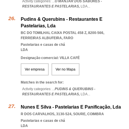
Activity categories: ...
O MANJAR DOS SABORES -
RESTAURANTES E PASTELARIAS,
LDA
...
Pudins & Querubins - Restaurantes E
Pastelarias, Lda
BC DO TOMILHAL CAIXA POSTAL 458 Z, 8200-566
,
FERREIRAS ALBUFEIRA
,
FARO
Pastelarias e casas de chá
LDA
Designação comercial: VILLA CAFÉ
Ver empresa
Ver no Mapa
Matches in the search for:
Activity categories: ...
PUDINS & QUERUBINS -
RESTAURANTES E PASTELARIAS,
LDA
...
Nunes E Silva - Pastelarias E Panificação, Lda
R DOS CARVALHOS, 3130-524
,
SOURE
,
COIMBRA
Pastelarias e casas de chá
LDA