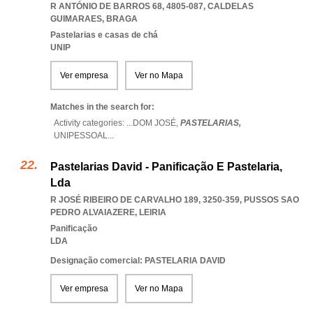
R ANTÓNIO DE BARROS 68, 4805-087
,
CALDELAS
GUIMARAES
,
BRAGA
Pastelarias e casas de chá
UNIP
Ver empresa
Ver no Mapa
Matches in the search for:
Activity categories: ...
DOM JOSÉ,
PASTELARIAS,
UNIPESSOAL
...
Pastelarias David - Panificação E Pastelaria,
Lda
R JOSÉ RIBEIRO DE CARVALHO 189, 3250-359
,
PUSSOS SAO
PEDRO ALVAIAZERE
,
LEIRIA
Panificação
LDA
Designação comercial: PASTELARIA DAVID
Ver empresa
Ver no Mapa