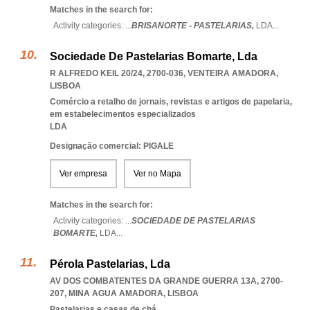
Matches in the search for:
Activity categories: ...
BRISANORTE - PASTELARIAS,
LDA
...
Sociedade De Pastelarias Bomarte, Lda
R ALFREDO KEIL 20/24, 2700-036
,
VENTEIRA AMADORA
,
LISBOA
Comércio a retalho de jornais, revistas e artigos de papelaria,
em estabelecimentos especializados
LDA
Designação comercial: PIGALE
Ver empresa
Ver no Mapa
Matches in the search for:
Activity categories: ...
SOCIEDADE DE PASTELARIAS
BOMARTE,
LDA
...
Pérola Pastelarias, Lda
AV DOS COMBATENTES DA GRANDE GUERRA 13A, 2700-
207
,
MINA AGUA AMADORA
,
LISBOA
Pastelarias e casas de chá