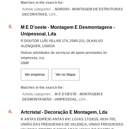
Matches in the search for:
Activity categories: ...
NORDIVI - MONTAGEM DE ESTRUTURAS
DECORATIVAS,
LDA
...
M E D'oeste - Montagem E Desmontagens -
Unipessoal, Lda
R DOUTOR LUÍS VILLAR 174, 2580-211
,
OLHALVO
ALENQUER
,
LISBOA
Outras atividades de serviços de apoio prestados às
empresas, n.e.
UNIP
Ver empresa
Ver no Mapa
Matches in the search for:
Activity categories: ...
M E D'OESTE - MONTAGEM E
DESMONTAGENS - UNIPESSOAL,
LDA
...
Artcristal - Decoração E Montagem, Lda
R ANTAS EDIFÍCIO ANTAS R/C LOJAS 17/18/19, 4930-705,
UNIÃO DAS FREGUESIAS DE VALENÇA
,
UNIAO FREGUESIAS