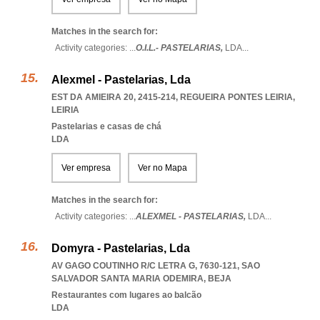
Matches in the search for:
Activity categories: ...
O.I.L.- PASTELARIAS,
LDA
...
Alexmel - Pastelarias, Lda
EST DA AMIEIRA 20, 2415-214
,
REGUEIRA PONTES LEIRIA
,
LEIRIA
Pastelarias e casas de chá
LDA
Ver empresa
Ver no Mapa
Matches in the search for:
Activity categories: ...
ALEXMEL - PASTELARIAS,
LDA
...
Domyra - Pastelarias, Lda
AV GAGO COUTINHO R/C LETRA G, 7630-121
,
SAO
SALVADOR SANTA MARIA ODEMIRA
,
BEJA
Restaurantes com lugares ao balcão
LDA