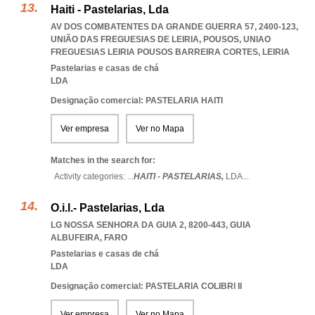
Haiti - Pastelarias, Lda
AV DOS COMBATENTES DA GRANDE GUERRA 57, 2400-123,
UNIÃO DAS FREGUESIAS DE LEIRIA, POUSOS
,
UNIAO
FREGUESIAS LEIRIA POUSOS BARREIRA CORTES
,
LEIRIA
Pastelarias e casas de chá
LDA
Designação comercial: PASTELARIA HAITI
Ver empresa
Ver no Mapa
Matches in the search for:
Activity categories: ...
HAITI - PASTELARIAS,
LDA
...
O.i.l.- Pastelarias, Lda
LG NOSSA SENHORA DA GUIA 2, 8200-443
,
GUIA
ALBUFEIRA
,
FARO
Pastelarias e casas de chá
LDA
Designação comercial: PASTELARIA COLIBRI II
Ver empresa
Ver no Mapa