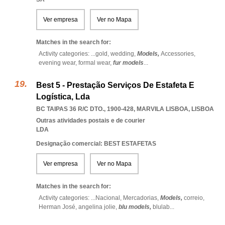
Ver empresa
Ver no Mapa
Matches in the search for:
Activity categories: ...
gold,
wedding,
Models,
Accessories,
evening wear,
formal wear,
fur models
...
Best 5 - Prestação Serviços De Estafeta E
Logística, Lda
BC TAIPAS 36 R/C DTO., 1900-428
,
MARVILA LISBOA
,
LISBOA
Outras atividades postais e de courier
LDA
Designação comercial: BEST ESTAFETAS
Ver empresa
Ver no Mapa
Matches in the search for:
Activity categories: ...
Nacional,
Mercadorias,
Models,
correio,
Herman José,
angelina jolie,
blu models,
blulab
...