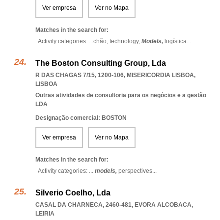
Ver empresa
Ver no Mapa
Matches in the search for:
Activity categories: ...
chão,
technology,
Models,
logística
...
The Boston Consulting Group, Lda
R DAS CHAGAS 7/15, 1200-106
,
MISERICORDIA LISBOA
,
LISBOA
Outras atividades de consultoria para os negócios e a gestão
LDA
Designação comercial: BOSTON
Ver empresa
Ver no Mapa
Matches in the search for:
Activity categories: ...
models,
perspectives
...
Silverio Coelho, Lda
CASAL DA CHARNECA, 2460-481
,
EVORA ALCOBACA
,
LEIRIA