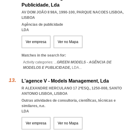
Publicidade, Lda
AV DOM JOÃO II 98A, 1990-100
,
PARQUE NACOES LISBOA
,
LISBOA
Agências de publicidade
LDA
Ver empresa
Ver no Mapa
Matches in the search for:
Activity categories: ...
GREEN MODELS - AGÊNCIA DE
MODELOS E PUBLICIDADE,
LDA
...
L'agence V - Models Management, Lda
R ALEXANDRE HERCULANO 17 2ºESQ., 1250-008
,
SANTO
ANTONIO LISBOA
,
LISBOA
Outras atividades de consultoria, científicas, técnicas e
similares, n.e.
LDA
Ver empresa
Ver no Mapa