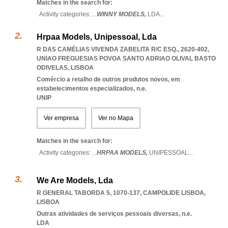
Matches in the search for:
Activity categories: ...
WINNY MODELS,
LDA
...
Hrpaa Models, Unipessoal, Lda
R DAS CAMÉLIAS VIVENDA ZABELITA R/C ESQ., 2620-402
,
UNIAO FREGUESIAS POVOA SANTO ADRIAO OLIVAL BASTO
ODIVELAS
,
LISBOA
Comércio a retalho de outros produtos novos, em
estabelecimentos especializados, n.e.
UNIP
Ver empresa
Ver no Mapa
Matches in the search for:
Activity categories: ...
HRPAA MODELS,
UNIPESSOAL
...
We Are Models, Lda
R GENERAL TABORDA 5, 1070-137
,
CAMPOLIDE LISBOA
,
LISBOA
Outras atividades de serviços pessoais diversas, n.e.
LDA