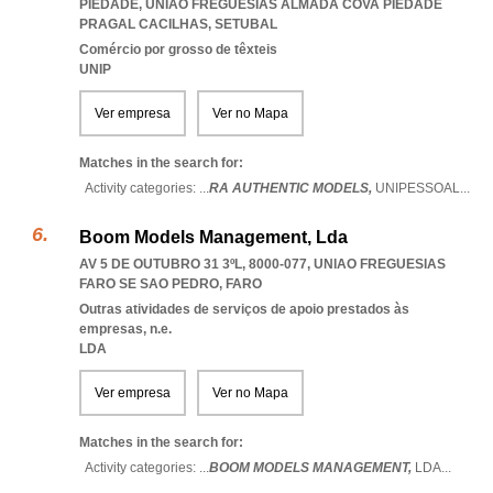
PIEDADE
,
UNIAO FREGUESIAS ALMADA COVA PIEDADE
PRAGAL CACILHAS
,
SETUBAL
Comércio por grosso de têxteis
UNIP
Ver empresa
Ver no Mapa
Matches in the search for:
Activity categories: ...
RA AUTHENTIC MODELS,
UNIPESSOAL
...
Boom Models Management, Lda
AV 5 DE OUTUBRO 31 3ºL, 8000-077
,
UNIAO FREGUESIAS
FARO SE SAO PEDRO
,
FARO
Outras atividades de serviços de apoio prestados às
empresas, n.e.
LDA
Ver empresa
Ver no Mapa
Matches in the search for:
Activity categories: ...
BOOM MODELS MANAGEMENT,
LDA
...