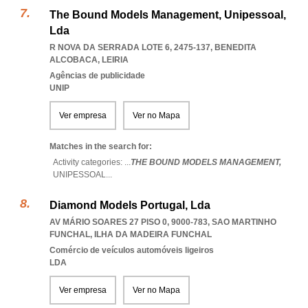
The Bound Models Management, Unipessoal,
Lda
R NOVA DA SERRADA LOTE 6, 2475-137
,
BENEDITA
ALCOBACA
,
LEIRIA
Agências de publicidade
UNIP
Ver empresa
Ver no Mapa
Matches in the search for:
Activity categories: ...
THE BOUND MODELS MANAGEMENT,
UNIPESSOAL
...
Diamond Models Portugal, Lda
AV MÁRIO SOARES 27 PISO 0, 9000-783
,
SAO MARTINHO
FUNCHAL
,
ILHA DA MADEIRA FUNCHAL
Comércio de veículos automóveis ligeiros
LDA
Ver empresa
Ver no Mapa