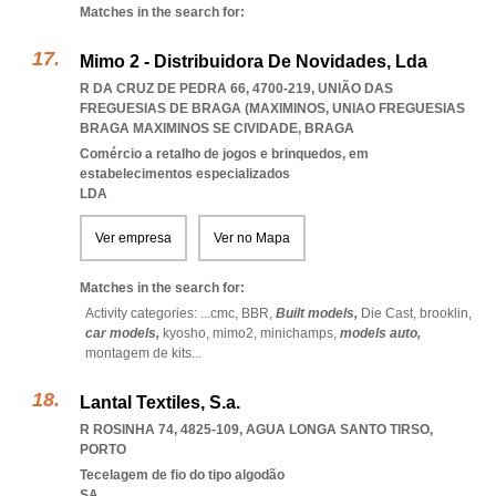
Matches in the search for:
Mimo 2 - Distribuidora De Novidades, Lda
R DA CRUZ DE PEDRA 66, 4700-219, UNIÃO DAS
FREGUESIAS DE BRAGA (MAXIMINOS
,
UNIAO FREGUESIAS
BRAGA MAXIMINOS SE CIVIDADE
,
BRAGA
Comércio a retalho de jogos e brinquedos, em
estabelecimentos especializados
LDA
Ver empresa
Ver no Mapa
Matches in the search for:
Activity categories: ...
cmc,
BBR,
Built models,
Die Cast,
brooklin,
car models,
kyosho,
mimo2,
minichamps,
models auto,
montagem de kits
...
Lantal Textiles, S.a.
R ROSINHA 74, 4825-109
,
AGUA LONGA SANTO TIRSO
,
PORTO
Tecelagem de fio do tipo algodão
SA