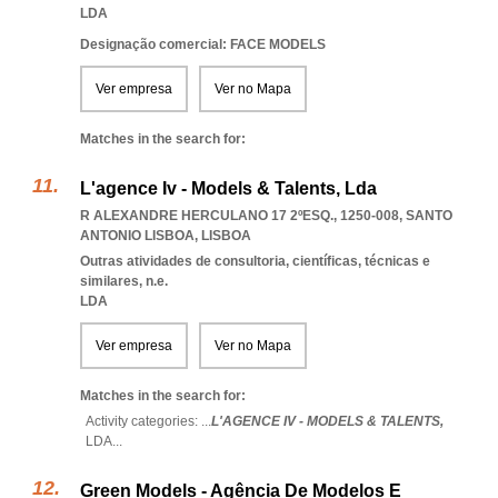
LDA
Designação comercial: FACE MODELS
Ver empresa
Ver no Mapa
Matches in the search for:
L'agence Iv - Models & Talents, Lda
R ALEXANDRE HERCULANO 17 2ºESQ., 1250-008
,
SANTO
ANTONIO LISBOA
,
LISBOA
Outras atividades de consultoria, científicas, técnicas e
similares, n.e.
LDA
Ver empresa
Ver no Mapa
Matches in the search for:
Activity categories: ...
L'AGENCE IV - MODELS & TALENTS,
LDA
...
Green Models - Agência De Modelos E