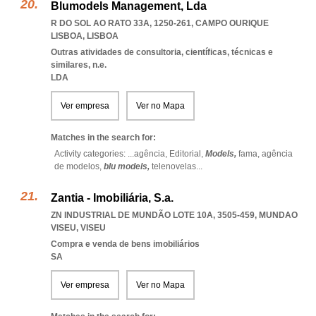
Blumodels Management, Lda
R DO SOL AO RATO 33A, 1250-261
,
CAMPO OURIQUE
LISBOA
,
LISBOA
Outras atividades de consultoria, científicas, técnicas e
similares, n.e.
LDA
Ver empresa
Ver no Mapa
Matches in the search for:
Activity categories: ...
agência,
Editorial,
Models,
fama,
agência
de modelos,
blu models,
telenovelas
...
Zantia - Imobiliária, S.a.
ZN INDUSTRIAL DE MUNDÃO LOTE 10A, 3505-459
,
MUNDAO
VISEU
,
VISEU
Compra e venda de bens imobiliários
SA
Ver empresa
Ver no Mapa