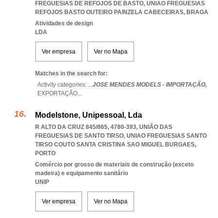
FREGUESIAS DE REFOJOS DE BASTO
,
UNIAO FREGUESIAS
REFOJOS BASTO OUTEIRO PAINZELA CABECEIRAS
,
BRAGA
Atividades de design
LDA
Ver empresa
Ver no Mapa
Matches in the search for:
Activity categories: ...
JOSE MENDES MODELS - IMPORTAÇÃO,
EXPORTAÇÃO
...
Modelstone, Unipessoal, Lda
R ALTO DA CRUZ 845/865, 4780-393, UNIÃO DAS
FREGUESIAS DE SANTO TIRSO
,
UNIAO FREGUESIAS SANTO
TIRSO COUTO SANTA CRISTINA SAO MIGUEL BURGAES
,
PORTO
Comércio por grosso de materiais de construção (exceto
madeira) e equipamento sanitário
UNIP
Ver empresa
Ver no Mapa