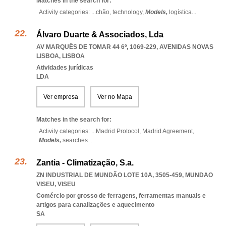
Matches in the search for:
Activity categories: ...
chão,
technology,
Models,
logística
...
Álvaro Duarte & Associados, Lda
AV MARQUÊS DE TOMAR 44 6º, 1069-229
,
AVENIDAS NOVAS
LISBOA
,
LISBOA
Atividades jurídicas
LDA
Ver empresa
Ver no Mapa
Matches in the search for:
Activity categories: ...
Madrid Protocol,
Madrid Agreement,
Models,
searches
...
Zantia - Climatização, S.a.
ZN INDUSTRIAL DE MUNDÃO LOTE 10A, 3505-459
,
MUNDAO
VISEU
,
VISEU
Comércio por grosso de ferragens, ferramentas manuais e
artigos para canalizações e aquecimento
SA