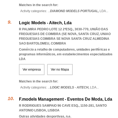
Matches in the search for:
Activity categories: ...
DIAMOND MODELS PORTUGAL,
LDA
...
Logic Models - Aitech, Lda
R PALMIRA PEDRO LOTE 12 2ºESQ., 3030-770, UNIÃO DAS
FREGUESIAS DE COIMBRA (SE NOVA, SANTA CRUZ
,
UNIAO
FREGUESIAS COIMBRA SE NOVA SANTA CRUZ ALMEDINA
SAO BARTOLOMEU
,
COIMBRA
Comércio a retalho de computadores, unidades periféricas e
programas informáticos, em estabelecimentos especializados
LDA
Ver empresa
Ver no Mapa
Matches in the search for:
Activity categories: ...
LOGIC MODELS - AITECH,
LDA
...
F.models Management - Eventos De Moda, Lda
R RODRIGUES SAMPAIO 96 CAVE ESQ., 1150-281
,
SANTO
ANTONIO LISBOA
,
LISBOA
Outras atividades desportivas, n.e.