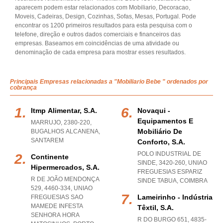
aparecem podem estar relacionados com Mobiliario, Decoracao,
Moveis, Cadeiras, Design, Cozinhas, Sofas, Mesas, Portugal. Pode
encontrar os 1200 primeiros resultados para esta pesquisa com o
telefone, direção e outros dados comerciais e financeiros das
empresas. Baseamos em coincidências de uma atividade ou
denominação de cada empresa para mostrar esses resultados.
Principais Empresas relacionadas a "Mobiliario Bebe " ordenados por
cobrança
Itmp Alimentar, S.a.
Novaqui -
Equipamentos E
MARRUJO, 2380-220
,
Mobiliário De
BUGALHOS ALCANENA
,
SANTAREM
Conforto, S.a.
POLO INDUSTRIAL DE
Continente
SINDE, 3420-260
,
UNIAO
Hipermercados, S.a.
FREGUESIAS ESPARIZ
R DE JOÃO MENDONÇA
SINDE TABUA
,
COIMBRA
529, 4460-334
,
UNIAO
Lameirinho - Indústria
FREGUESIAS SAO
MAMEDE INFESTA
Têxtil, S.a.
SENHORA HORA
R DO BURGO 651, 4835-