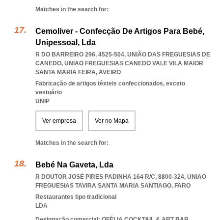
Matches in the search for:
Cemoliver - Confecção De Artigos Para Bebé,
Unipessoal, Lda
R DO BARREIRO 296, 4525-504, UNIÃO DAS FREGUESIAS DE
CANEDO
,
UNIAO FREGUESIAS CANEDO VALE VILA MAIOR
SANTA MARIA FEIRA
,
AVEIRO
Fabricação de artigos têxteis confeccionados, exceto
vestuário
UNIP
Ver empresa
Ver no Mapa
Matches in the search for:
Bebé Na Gaveta, Lda
R DOUTOR JOSÉ PIRES PADINHA 164 R/C, 8800-324
,
UNIAO
FREGUESIAS TAVIRA SANTA MARIA SANTIAGO
,
FARO
Restaurantes tipo tradicional
LDA
Designação comercial: OFÉLIA COCKTAIL & ART BAR