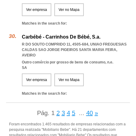
Ver empresa
Ver no Mapa
Matches in the search for:
Carbébé - Carrinhos De Bébé, S.a.
R DO SOUTO COMPRIDO 11, 4505-684
,
UNIAO FREGUESIAS
CALDAS SAO JORGE PIGEIROS SANTA MARIA FEIRA
,
AVEIRO
Outro comércio por grosso de bens de consumo, n.e.
SA
Ver empresa
Ver no Mapa
Matches in the search for:
Pág.
1
2
3
4
5
...
40
»
Foram encontrados 1.465 resultados de empresas relacionadas com a
pesquisa realizada "Mobiliario Bebe". Há 21 departamentos com
resultados relacionados com "Mobiliario Bebe".Os resultados que