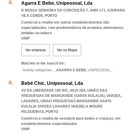
Agarra E Bebe, Unipessoal, Lda
R NOSSA SENHORA DA CONCEIÇÃO 7, 4480-171
,
AZURARA
VILA CONDE
,
PORTO
Comércio a retalho em outros estabelecimentos não
especializados, com predominância de produtos alimentares,
bebidas ou tabaco
UNIP
Ver empresa
Ver no Mapa
Matches in the search for:
Activity categories: ...
AGARRA E BEBE,
UNIPESSOAL
...
Bebé Chic, Unipessoal, Lda
AV DA LIBERDADE 180 R/C, 4610-284, UNIÃO DAS
FREGUESIAS DE MARGARIDE (SANTA EULALIA), VARZEA,
LAGARES
,
UNIAO FREGUESIAS MARGARIDE SANTA
EULALIA VARZEA LAGARES VARZIELA MOURE
FELGUEIRAS
,
PORTO
Comércio a retalho de vestuário para bebés e crianças, em
estabelecimentos especializados
UNIP