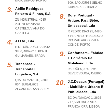
MATOSINHOS
,
PORTO
309
,
SAO JORGE SELHO
GUIMARAES
,
BRAGA
Abílio Rodrigues
Peixoto & Filhos, S.a.
Dorel Portugal -
ZN INDUSTRIAL, 4935-
Artigos Para Bébé,
231
,
NEIVA VIANA
Unipessoal, Lda
CASTELO
,
VIANA DO
R PEDRO DIAS 25, 4480-
CASTELO
614
,
UNIAO FREGUESIAS
RIO MAU ARCOS VILA
J.o.m., Lda
CONDE
,
PORTO
R DE SÃO JOÃO BATISTA
3886, 4809-011
,
PONTE
Conforteam - Fabrico
GUIMARAES
,
BRAGA
E Comércio De
Mobiliário, Lda
Transbase -
Transporte E
PADRÕES, 3740-295
,
SEVER VOUGA
,
AVEIRO
Logística, S.a.
QTA DO MARUJO, 2380-
J.c.decaux (portugal)
004
,
BUGALHOS
- Mobiliário Urbano E
ALCANENA
,
SANTAREM
Publicidade, Lda
BC DA AVIAÇÃO 1, 2625-
717
,
VIALONGA VILA
FRANCA XIRA
,
LISBOA