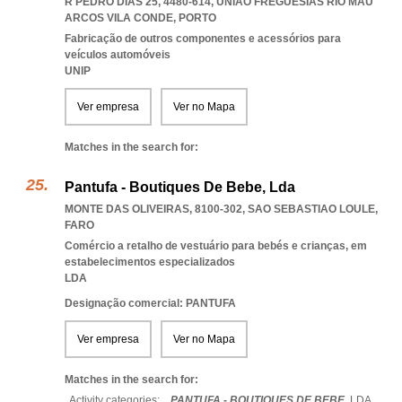
R PEDRO DIAS 25, 4480-614
,
UNIAO FREGUESIAS RIO MAU
ARCOS VILA CONDE
,
PORTO
Fabricação de outros componentes e acessórios para
veículos automóveis
UNIP
Ver empresa
Ver no Mapa
Matches in the search for:
Pantufa - Boutiques De Bebe, Lda
MONTE DAS OLIVEIRAS, 8100-302
,
SAO SEBASTIAO LOULE
,
FARO
Comércio a retalho de vestuário para bebés e crianças, em
estabelecimentos especializados
LDA
Designação comercial: PANTUFA
Ver empresa
Ver no Mapa
Matches in the search for:
Activity categories: ...
PANTUFA - BOUTIQUES DE BEBE,
LDA
...