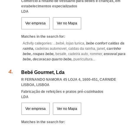
Comércio a retalho de vestuário para bebés e crianças, em
estabelecimentos especializados
LDA
Ver empresa
Ver no Mapa
Matches in the search for:
Activity categories: ...
bebé,
lojas tunica,
bebe confort caldas da
rainha,
cadeiras automovel,
caldas da rainha,
janet,
carrinho
bebe,
roupas bebe,
besafe,
cadeira auto,
rommer,
enxoval para
bebe,
decoracao quarto bebe,
puericultura
...
Bebé Gourmet, Lda
R FERNANDO NAMORA 45 LOJA 4, 1600-451
,
CARNIDE
LISBOA
,
LISBOA
Fabricação de refeições e pratos pré-cozinhados
LDA
Ver empresa
Ver no Mapa
Matches in the search for: