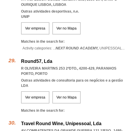
OURIQUE LISBOA
,
LISBOA
Outras atividades desportivas, n.e.
UNIP
Ver empresa
Ver no Mapa
Matches in the search for:
Activity categories: ...
NEXT ROUND ACADEMY,
UNIPESSOAL
...
Round57, Lda
R OLIVEIRA MARTINS 253 2ºDTO., 4200-429
,
PARANHOS
PORTO
,
PORTO
Outras atividades de consultoria para os negócios e a gestão
LDA
Ver empresa
Ver no Mapa
Matches in the search for:
Travel Round Wine, Unipessoal, Lda
AV COMBATENTES DA GRANDE GUERRA 121 1ºESQ., 1495-