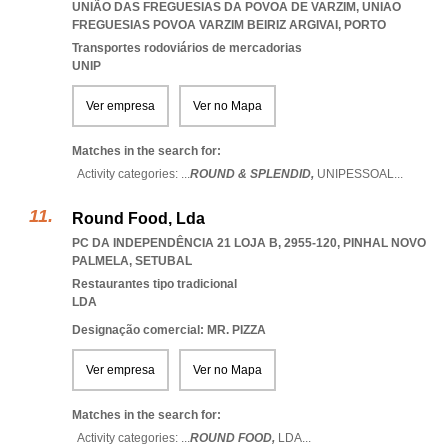
UNIÃO DAS FREGUESIAS DA POVOA DE VARZIM
,
UNIAO
FREGUESIAS POVOA VARZIM BEIRIZ ARGIVAI
,
PORTO
Transportes rodoviários de mercadorias
UNIP
Ver empresa
Ver no Mapa
Matches in the search for:
Activity categories: ...
ROUND & SPLENDID,
UNIPESSOAL
...
Round Food, Lda
PC DA INDEPENDÊNCIA 21 LOJA B, 2955-120
,
PINHAL NOVO
PALMELA
,
SETUBAL
Restaurantes tipo tradicional
LDA
Designação comercial: MR. PIZZA
Ver empresa
Ver no Mapa
Matches in the search for:
Activity categories: ...
ROUND FOOD,
LDA
...