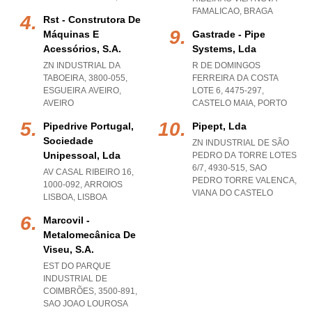
FAMALICAO
,
BRAGA
Rst - Construtora De
Máquinas E
Gastrade - Pipe
Acessórios, S.a.
Systems, Lda
ZN INDUSTRIAL DA
R DE DOMINGOS
TABOEIRA, 3800-055
,
FERREIRA DA COSTA
ESGUEIRA AVEIRO
,
LOTE 6, 4475-297
,
AVEIRO
CASTELO MAIA
,
PORTO
Pipedrive Portugal,
Pipept, Lda
Sociedade
ZN INDUSTRIAL DE SÃO
Unipessoal, Lda
PEDRO DA TORRE LOTES
6/7, 4930-515
,
SAO
AV CASAL RIBEIRO 16,
PEDRO TORRE VALENCA
,
1000-092
,
ARROIOS
VIANA DO CASTELO
LISBOA
,
LISBOA
Marcovil -
Metalomecânica De
Viseu, S.a.
EST DO PARQUE
INDUSTRIAL DE
COIMBRÕES, 3500-891
,
SAO JOAO LOUROSA