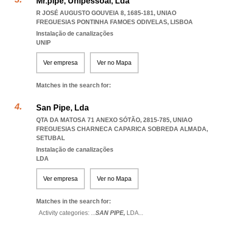
Mr.pipe, Unipessoal, Lda
R JOSÉ AUGUSTO GOUVEIA 8, 1685-181
,
UNIAO
FREGUESIAS PONTINHA FAMOES ODIVELAS
,
LISBOA
Instalação de canalizações
UNIP
Ver empresa
Ver no Mapa
Matches in the search for:
San Pipe, Lda
QTA DA MATOSA 71 ANEXO SÓTÃO, 2815-785
,
UNIAO
FREGUESIAS CHARNECA CAPARICA SOBREDA ALMADA
,
SETUBAL
Instalação de canalizações
LDA
Ver empresa
Ver no Mapa
Matches in the search for:
Activity categories: ...
SAN PIPE,
LDA
...