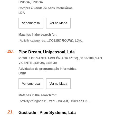
LISBOA
,
LISBOA
Compra e venda de bens imobiliários
LDA
Ver empresa
Ver no Mapa
Matches in the search for:
Activity categories: ...
COSMIC ROUND,
LDA
...
Pipe Dream, Unipessoal, Lda
R CRUZ DE SANTA APOLÓNIA 36 4ºESQ., 1100-188
,
SAO
VICENTE LISBOA
,
LISBOA
Atividades de programação informática
UNIP
Ver empresa
Ver no Mapa
Matches in the search for:
Activity categories: ...
PIPE DREAM,
UNIPESSOAL
...
Gastrade - Pipe Systems, Lda