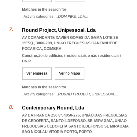
Matches in the search for:
Activity categories: ...
DOM PIPE,
LDA
...
Round Project, Unipessoal, Lda
AV COMANDANTE XAVIER GOMES DA GAMA LOTE 3E
1ºESQ., 3060-209
,
UNIAO FREGUESIAS CANTANHEDE
POCARICA
,
COIMBRA
Construção de edifícios (residenciais e não residenciais)
UNIP
Ver empresa
Ver no Mapa
Matches in the search for:
Activity categories: ...
ROUND PROJECT,
UNIPESSOAL
...
Contemporary Round, Lda
AV DA FRANÇA 256 8º, 4050-276, UNIÃO DAS FREGUESIAS
DE CEDOFEITA, SANTO ILDEFONSO, SE, MIRAGAIA
,
UNIAO
FREGUESIAS CEDOFEITA SANTO ILDEFONSO SE MIRAGAIA
SAO NICOLAU VITORIA PORTO
,
PORTO