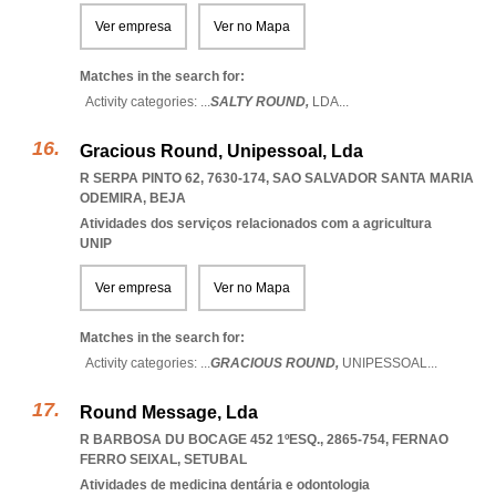
Ver empresa
Ver no Mapa
Matches in the search for:
Activity categories: ...
SALTY ROUND,
LDA
...
Gracious Round, Unipessoal, Lda
R SERPA PINTO 62, 7630-174
,
SAO SALVADOR SANTA MARIA
ODEMIRA
,
BEJA
Atividades dos serviços relacionados com a agricultura
UNIP
Ver empresa
Ver no Mapa
Matches in the search for:
Activity categories: ...
GRACIOUS ROUND,
UNIPESSOAL
...
Round Message, Lda
R BARBOSA DU BOCAGE 452 1ºESQ., 2865-754
,
FERNAO
FERRO SEIXAL
,
SETUBAL
Atividades de medicina dentária e odontologia