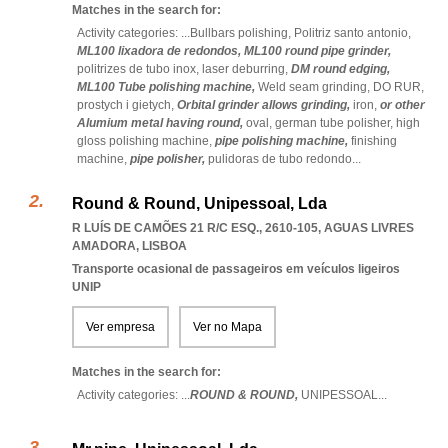
Matches in the search for:
Activity categories: ...
Bullbars polishing,
Politriz santo antonio,
ML100 lixadora de redondos,
ML100 round pipe grinder,
politrizes de tubo inox,
laser deburring,
DM round edging,
ML100 Tube polishing machine,
Weld seam grinding,
DO RUR,
prostych i gietych,
Orbital grinder allows grinding,
iron,
or other
Alumium metal having round,
oval,
german tube polisher,
high
gloss polishing machine,
pipe polishing machine,
finishing
machine,
pipe polisher,
pulidoras de tubo redondo
...
Round & Round, Unipessoal, Lda
R LUÍS DE CAMÕES 21 R/C ESQ., 2610-105
,
AGUAS LIVRES
AMADORA
,
LISBOA
Transporte ocasional de passageiros em veículos ligeiros
UNIP
Ver empresa
Ver no Mapa
Matches in the search for:
Activity categories: ...
ROUND & ROUND,
UNIPESSOAL
...