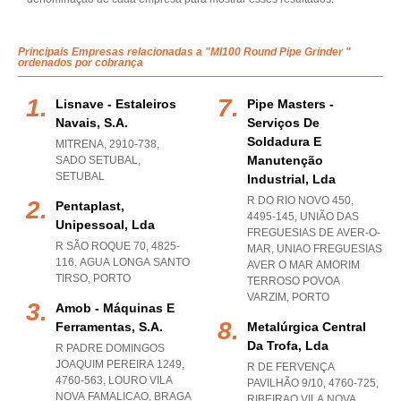
Principais Empresas relacionadas a "Ml100 Round Pipe Grinder "
ordenados por cobrança
Lisnave - Estaleiros
Pipe Masters -
Navais, S.a.
Serviços De
Soldadura E
MITRENA, 2910-738
,
Manutenção
SADO SETUBAL
,
SETUBAL
Industrial, Lda
R DO RIO NOVO 450,
Pentaplast,
4495-145, UNIÃO DAS
Unipessoal, Lda
FREGUESIAS DE AVER-O-
R SÃO ROQUE 70, 4825-
MAR
,
UNIAO FREGUESIAS
116
,
AGUA LONGA SANTO
AVER O MAR AMORIM
TIRSO
,
PORTO
TERROSO POVOA
VARZIM
,
PORTO
Amob - Máquinas E
Ferramentas, S.a.
Metalúrgica Central
Da Trofa, Lda
R PADRE DOMINGOS
JOAQUIM PEREIRA 1249,
R DE FERVENÇA
4760-563
,
LOURO VILA
PAVILHÃO 9/10, 4760-725
,
NOVA FAMALICAO
,
BRAGA
RIBEIRAO VILA NOVA