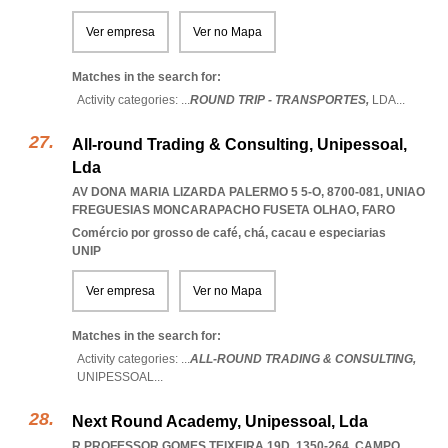
Ver empresa
Ver no Mapa
Matches in the search for:
Activity categories: ...
ROUND TRIP - TRANSPORTES,
LDA
...
All-round Trading & Consulting, Unipessoal,
Lda
AV DONA MARIA LIZARDA PALERMO 5 5-O, 8700-081
,
UNIAO
FREGUESIAS MONCARAPACHO FUSETA OLHAO
,
FARO
Comércio por grosso de café, chá, cacau e especiarias
UNIP
Ver empresa
Ver no Mapa
Matches in the search for:
Activity categories: ...
ALL-ROUND TRADING & CONSULTING,
UNIPESSOAL
...
Next Round Academy, Unipessoal, Lda
R PROFESSOR GOMES TEIXEIRA 19D, 1350-264
,
CAMPO