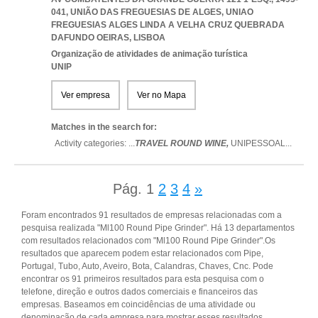
041, UNIÃO DAS FREGUESIAS DE ALGES
,
UNIAO
FREGUESIAS ALGES LINDA A VELHA CRUZ QUEBRADA
DAFUNDO OEIRAS
,
LISBOA
Organização de atividades de animação turística
UNIP
Ver empresa
Ver no Mapa
Matches in the search for:
Activity categories: ...
TRAVEL ROUND WINE,
UNIPESSOAL
...
Pág.
1
2
3
4
»
Foram encontrados 91 resultados de empresas relacionadas com a
pesquisa realizada "Ml100 Round Pipe Grinder". Há 13 departamentos
com resultados relacionados com "Ml100 Round Pipe Grinder".Os
resultados que aparecem podem estar relacionados com Pipe,
Portugal, Tubo, Auto, Aveiro, Bota, Calandras, Chaves, Cnc. Pode
encontrar os 91 primeiros resultados para esta pesquisa com o
telefone, direção e outros dados comerciais e financeiros das
empresas. Baseamos em coincidências de uma atividade ou
denominação de cada empresa para mostrar esses resultados.