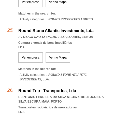
Ver empresa
Ver no Mapa
Matches in the search for:
Activity categories: ...
ROUND PROPERTIES LIMITED
...
Round Stone Atlantic Investments, Lda
AV DIOGO CÃO 12 8ºA, 2670-327
,
LOURES
,
LISBOA
Compra e venda de bens imobiliários
LDA
Ver empresa
Ver no Mapa
Matches in the search for:
Activity categories: ...
ROUND STONE ATLANTIC
INVESTMENTS,
LDA
...
Round Trip - Transportes, Lda
R ANTÓNIO FERREIRA DA SILVA 51, 4475-181
,
NOGUEIRA
SILVA ESCURA MAIA
,
PORTO
Transportes rodoviários de mercadorias
LDA