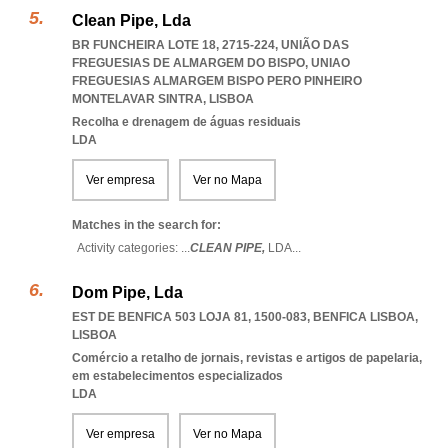
Clean Pipe, Lda
BR FUNCHEIRA LOTE 18, 2715-224, UNIÃO DAS
FREGUESIAS DE ALMARGEM DO BISPO
,
UNIAO
FREGUESIAS ALMARGEM BISPO PERO PINHEIRO
MONTELAVAR SINTRA
,
LISBOA
Recolha e drenagem de águas residuais
LDA
Ver empresa
Ver no Mapa
Matches in the search for:
Activity categories: ...
CLEAN PIPE,
LDA
...
Dom Pipe, Lda
EST DE BENFICA 503 LOJA 81, 1500-083
,
BENFICA LISBOA
,
LISBOA
Comércio a retalho de jornais, revistas e artigos de papelaria,
em estabelecimentos especializados
LDA
Ver empresa
Ver no Mapa