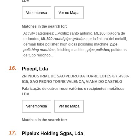
LDA
Ver empresa
Ver no Mapa
Matches in the search for:
Activity categories: ...
Politriz santo antonio,
ML100 lixadora de
redondos,
ML100 round pipe grinder,
per la finitura dei metalli,
german tube polisher,
high gloss polishing machine,
pipe
polishing machine,
finishing machine,
pipe polisher,
pulidoras
de tubo redondo
...
Pipept, Lda
ZN INDUSTRIAL DE SÃO PEDRO DA TORRE LOTES 6/7, 4930-
515
,
SAO PEDRO TORRE VALENCA
,
VIANA DO CASTELO
Fabricação de outros reservatórios e recipientes metálicos
LDA
Ver empresa
Ver no Mapa
Matches in the search for:
Pipelux Holding Sgps, Lda