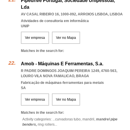
Pipedrive Portugal, Sociedade Unipessoal,
Lda
AV CASAL RIBEIRO 16, 1000-092
,
ARROIOS LISBOA
,
LISBOA
Atividades de consultoria em informática
UNIP
Ver empresa
Ver no Mapa
Matches in the search for:
Amob - Máquinas E Ferramentas, S.a.
R PADRE DOMINGOS JOAQUIM PEREIRA 1249, 4760-563
,
LOURO VILA NOVA FAMALICAO
,
BRAGA
Fabricação de máquinas-ferramentas para metais
SA
Ver empresa
Ver no Mapa
Matches in the search for:
Activity categories: ...
curvadoras tubo,
mandril,
mandrel pipe
benders,
ring rollers
...