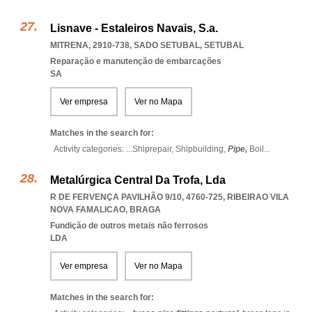
Lisnave - Estaleiros Navais, S.a.
MITRENA, 2910-738
,
SADO SETUBAL
,
SETUBAL
Reparação e manutenção de embarcações
SA
Ver empresa
Ver no Mapa
Matches in the search for:
Activity categories: ...
Shiprepair,
Shipbuilding,
Pipe,
Boil
...
Metalúrgica Central Da Trofa, Lda
R DE FERVENÇA PAVILHÃO 9/10, 4760-725
,
RIBEIRAO VILA
NOVA FAMALICAO
,
BRAGA
Fundição de outros metais não ferrosos
LDA
Ver empresa
Ver no Mapa
Matches in the search for: