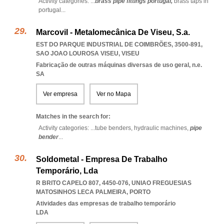
Activity categories: ...
brass pipe fittings portugal,
brass taps in
portugal
...
Marcovil - Metalomecânica De Viseu, S.a.
EST DO PARQUE INDUSTRIAL DE COIMBRÕES, 3500-891
,
SAO JOAO LOUROSA VISEU
,
VISEU
Fabricação de outras máquinas diversas de uso geral, n.e.
SA
Ver empresa
Ver no Mapa
Matches in the search for:
Activity categories: ...
tube benders,
hydraulic machines,
pipe
bender
...
Soldometal - Empresa De Trabalho
Temporário, Lda
R BRITO CAPELO 807, 4450-076
,
UNIAO FREGUESIAS
MATOSINHOS LECA PALMEIRA
,
PORTO
Atividades das empresas de trabalho temporário
LDA