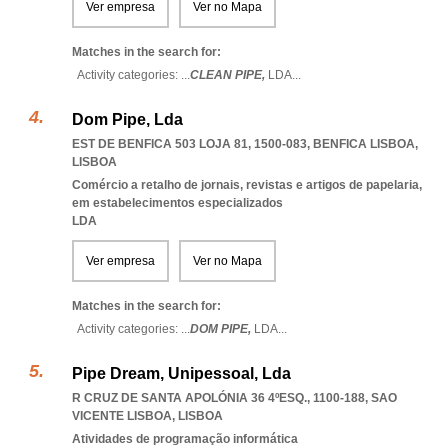
Ver empresa
Ver no Mapa
Matches in the search for:
Activity categories: ...
CLEAN PIPE,
LDA
...
Dom Pipe, Lda
EST DE BENFICA 503 LOJA 81, 1500-083
,
BENFICA LISBOA
,
LISBOA
Comércio a retalho de jornais, revistas e artigos de papelaria,
em estabelecimentos especializados
LDA
Ver empresa
Ver no Mapa
Matches in the search for:
Activity categories: ...
DOM PIPE,
LDA
...
Pipe Dream, Unipessoal, Lda
R CRUZ DE SANTA APOLÓNIA 36 4ºESQ., 1100-188
,
SAO
VICENTE LISBOA
,
LISBOA
Atividades de programação informática