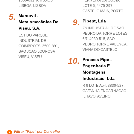
1000-092
,
ARROIOS
FERREIRA DA COSTA
LISBOA
,
LISBOA
LOTE 6, 4475-297
,
CASTELO MAIA
,
PORTO
Marcovil -
Pipept, Lda
Metalomecânica De
Viseu, S.a.
ZN INDUSTRIAL DE SÃO
PEDRO DA TORRE LOTES
EST DO PARQUE
6/7, 4930-515
,
SAO
INDUSTRIAL DE
PEDRO TORRE VALENCA
,
COIMBRÕES, 3500-891
,
VIANA DO CASTELO
SAO JOAO LOUROSA
VISEU
,
VISEU
Process Pipe -
Engenharia E
Montagens
Industriais, Lda
R 9 LOTE A54, 3830-527
,
GAFANHA ENCARNACAO
ILHAVO
,
AVEIRO
Filtrar "Pipe" por Concelho