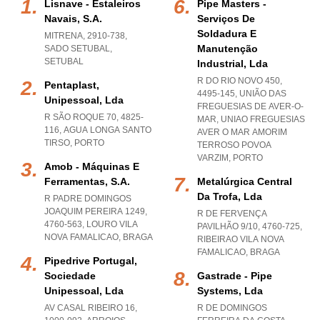
Lisnave - Estaleiros
Pipe Masters -
Navais, S.a.
Serviços De
Soldadura E
MITRENA, 2910-738
,
Manutenção
SADO SETUBAL
,
SETUBAL
Industrial, Lda
R DO RIO NOVO 450,
Pentaplast,
4495-145, UNIÃO DAS
Unipessoal, Lda
FREGUESIAS DE AVER-O-
R SÃO ROQUE 70, 4825-
MAR
,
UNIAO FREGUESIAS
116
,
AGUA LONGA SANTO
AVER O MAR AMORIM
TIRSO
,
PORTO
TERROSO POVOA
VARZIM
,
PORTO
Amob - Máquinas E
Ferramentas, S.a.
Metalúrgica Central
Da Trofa, Lda
R PADRE DOMINGOS
JOAQUIM PEREIRA 1249,
R DE FERVENÇA
4760-563
,
LOURO VILA
PAVILHÃO 9/10, 4760-725
,
NOVA FAMALICAO
,
BRAGA
RIBEIRAO VILA NOVA
FAMALICAO
,
BRAGA
Pipedrive Portugal,
Sociedade
Gastrade - Pipe
Unipessoal, Lda
Systems, Lda
AV CASAL RIBEIRO 16,
R DE DOMINGOS