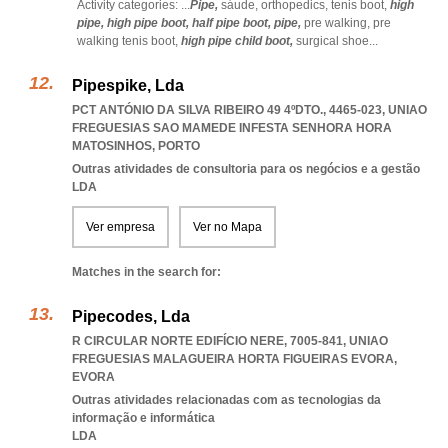
Activity categories: ...
Pipe,
sáude,
orthopedics,
tenis boot,
high
pipe,
high pipe boot,
half pipe boot,
pipe,
pre walking,
pre
walking tenis boot,
high pipe child boot,
surgical shoe
...
Pipespike, Lda
PCT ANTÓNIO DA SILVA RIBEIRO 49 4ºDTO., 4465-023
,
UNIAO
FREGUESIAS SAO MAMEDE INFESTA SENHORA HORA
MATOSINHOS
,
PORTO
Outras atividades de consultoria para os negócios e a gestão
LDA
Ver empresa
Ver no Mapa
Matches in the search for:
Pipecodes, Lda
R CIRCULAR NORTE EDIFÍCIO NERE, 7005-841
,
UNIAO
FREGUESIAS MALAGUEIRA HORTA FIGUEIRAS EVORA
,
EVORA
Outras atividades relacionadas com as tecnologias da
informação e informática
LDA