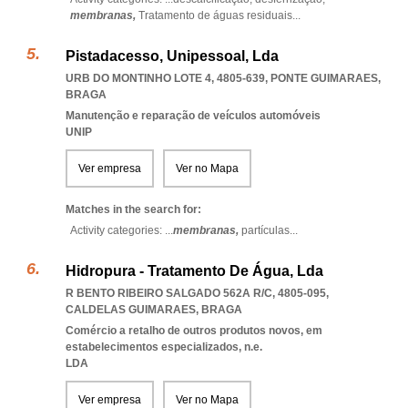
membranas,
Tratamento de águas residuais
...
Pistadacesso, Unipessoal, Lda
URB DO MONTINHO LOTE 4, 4805-639
,
PONTE GUIMARAES
,
BRAGA
Manutenção e reparação de veículos automóveis
UNIP
Ver empresa
Ver no Mapa
Matches in the search for:
Activity categories: ...
membranas,
partículas
...
Hidropura - Tratamento De Água, Lda
R BENTO RIBEIRO SALGADO 562A R/C, 4805-095
,
CALDELAS GUIMARAES
,
BRAGA
Comércio a retalho de outros produtos novos, em
estabelecimentos especializados, n.e.
LDA
Ver empresa
Ver no Mapa