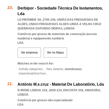
Derbipor - Sociedade Técnica De Isolamentos,
Lda
LG PIRÂMIDE 3H, 2795-156, UNIÃO DAS FREGUESIAS DE
ALGES
,
UNIAO FREGUESIAS ALGES LINDA A VELHA CRUZ
QUEBRADA DAFUNDO OEIRAS
,
LISBOA
Comércio por grosso de materiais de construção (exceto
madeira) e equipamento sanitário
LDA
Ver empresa
Ver no Mapa
Matches in the search for:
Activity categories: ...
Tela,
betume,
membranas,
impermeabiliza?oes
...
António M.s.cruz - Material De Laboratório, Lda
R IRENE LISBOA 15A, 2650-234
,
ENCOSTA SOL AMADORA
,
LISBOA
Comércio por grosso não especializado
LDA