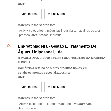
UNIP
Ver empresa
Ver no Mapa
Matches in the search for:
Activity categories: ...
máquinas industriais,
máquinas de alta
pressão,
membranas,
indústrial
...
Enkrott Madeira - Gestão E Tratamento De
Águas, Unipessoal, Lda
R PAULO DIAS 9, 9000-170
,
SE FUNCHAL
,
ILHA DA MADEIRA
FUNCHAL
Comércio a retalho de outros produtos novos, em
estabelecimentos especializados, n.e.
UNIP
Ver empresa
Ver no Mapa
Matches in the search for:
Activity categories: ...
luanda,
Manganês,
membranas,
Microfiltração
...