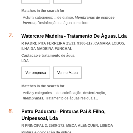
Matches in the search for:
Activity categories: ...
de diálise,
Membranas de osmose
inversa,
Desinfecção da água com cloro
...
Watercare Madeira - Tratamento De Águas, Lda
R PADRE PITA FERREIRA 25/31, 9300-117
,
CAMARA LOBOS
,
ILHA DA MADEIRA FUNCHAL
Captação e tratamento de água
LDA
Ver empresa
Ver no Mapa
Matches in the search for:
Activity categories: ...
descalcificação,
desferrização,
membranas,
Tratamento de águas residuais
...
Petru Paduraru - Pinturas Pai & Filho,
Unipessoal, Lda
R PRINCIPAL 2, 2580-172
,
MECA ALENQUER
,
LISBOA
Pintura e colocação de vidros