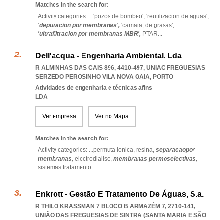
Matches in the search for:
Activity categories: ...
'pozos de bombeo',
'reutilizacion de aguas',
'depuracion por membranas',
'camara,
de grasas',
'ultrafiltracion por membranas MBR',
PTAR
...
Dell'acqua - Engenharia Ambiental, Lda
R ALMINHAS DAS CAIS 896, 4410-497
,
UNIAO FREGUESIAS
SERZEDO PEROSINHO VILA NOVA GAIA
,
PORTO
Atividades de engenharia e técnicas afins
LDA
Ver empresa
Ver no Mapa
Matches in the search for:
Activity categories: ...
permuta ionica,
resina,
separacaopor
membranas,
electrodialise,
membranas permoselectivas,
sistemas tratamento
...
Enkrott - Gestão E Tratamento De Águas, S.a.
R THILO KRASSMAN 7 BLOCO B ARMAZÉM 7, 2710-141,
UNIÃO DAS FREGUESIAS DE SINTRA (SANTA MARIA E SÃO