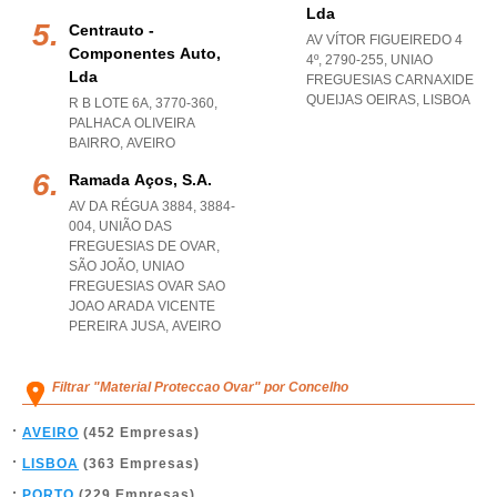
Lda
Centrauto -
AV VÍTOR FIGUEIREDO 4
Componentes Auto,
4º, 2790-255
,
UNIAO
Lda
FREGUESIAS CARNAXIDE
QUEIJAS OEIRAS
,
LISBOA
R B LOTE 6A, 3770-360
,
PALHACA OLIVEIRA
BAIRRO
,
AVEIRO
Ramada Aços, S.a.
AV DA RÉGUA 3884, 3884-
004, UNIÃO DAS
FREGUESIAS DE OVAR,
SÃO JOÃO
,
UNIAO
FREGUESIAS OVAR SAO
JOAO ARADA VICENTE
PEREIRA JUSA
,
AVEIRO
Filtrar "Material Proteccao Ovar" por Concelho
AVEIRO
(452 Empresas)
LISBOA
(363 Empresas)
PORTO
(229 Empresas)