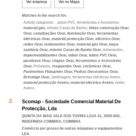
Ver empresa
Ver no Mapa
Matches in the search for:
Activity categories: ...
tubos PVC,
ferramentas e Acessórios,
material gás,
móveis Casas de Banho,
tintas construção Ovar,
Ovar,
canalizações Ovar,
iluminação Ovar,
ferramentas
eléctricas Ovar,
material protecção Ovar,
eléctrico Ovar,
redes Ovar,
isolamentos Ovar,
material gás Ovar,
louça
sanitária Ovar,
móveis Casas de Banho Ovar,
isolamentos,
impermeabilizantes Ovar,
tubos Ovar,
tubos PVC Ovar,
parafusos Ovar,
chapas Ovar,
ferramentas e Acessórios
Ovar,
Pichelaria,
resguardos Ovar,
cerâmicas Ovar,
Pavimentos Flutuantes Ovar,
Pedras Decorativas Ovar,
Bricolage Ovar,
Jardinagem,
ferramentas eléctricas Aveiro,
material protecção Aveiro,
material eléctrico Aveiro,
redes
Aveiro
...
Scomap - Sociedade Comercial Material De
Protecção, Lda
QUINTA DA MAIA VALE DOS TOVINS-LOJA 41, 3000-000
,
INDEFINIDA COIMBRA
,
COIMBRA
Comércio por grosso de outras máquinas e equipamentos
LDA