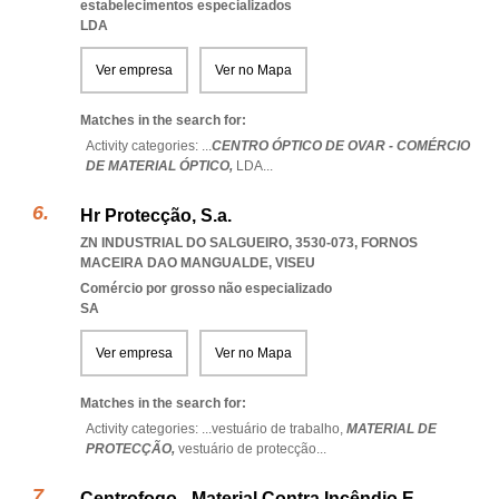
estabelecimentos especializados
LDA
Ver empresa
Ver no Mapa
Matches in the search for:
Activity categories: ...
CENTRO ÓPTICO DE OVAR - COMÉRCIO
DE MATERIAL ÓPTICO,
LDA
...
Hr Protecção, S.a.
ZN INDUSTRIAL DO SALGUEIRO, 3530-073
,
FORNOS
MACEIRA DAO MANGUALDE
,
VISEU
Comércio por grosso não especializado
SA
Ver empresa
Ver no Mapa
Matches in the search for:
Activity categories: ...
vestuário de trabalho,
MATERIAL DE
PROTECÇÃO,
vestuário de protecção
...
Centrofogo - Material Contra Incêndio E