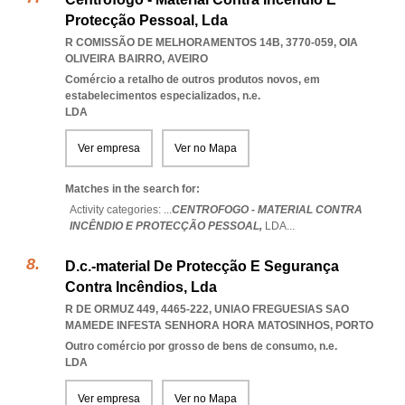
Protecção Pessoal, Lda
R COMISSÃO DE MELHORAMENTOS 14B, 3770-059
,
OIA
OLIVEIRA BAIRRO
,
AVEIRO
Comércio a retalho de outros produtos novos, em
estabelecimentos especializados, n.e.
LDA
Ver empresa
Ver no Mapa
Matches in the search for:
Activity categories: ...
CENTROFOGO - MATERIAL CONTRA
INCÊNDIO E PROTECÇÃO PESSOAL,
LDA
...
D.c.-material De Protecção E Segurança
Contra Incêndios, Lda
R DE ORMUZ 449, 4465-222
,
UNIAO FREGUESIAS SAO
MAMEDE INFESTA SENHORA HORA MATOSINHOS
,
PORTO
Outro comércio por grosso de bens de consumo, n.e.
LDA
Ver empresa
Ver no Mapa