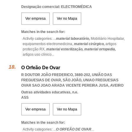
Designação comercial: ELECTROMÉDICA
Ver empresa
Ver no Mapa
Matches in the search for:
Activity categories: ...
material laboratório,
Mobiliário Hospitalar,
equipamentos electromedicina,
material cirúrgico,
artigos
protecção RX,
material esterilização,
material ortopedia,
artigos uso clínico
...
O Orfeão De Ovar
R DOUTOR JOÃO FREDERICO, 3880-202, UNIÃO DAS
FREGUESIAS DE OVAR, SÃO JOÃO
,
UNIAO FREGUESIAS
OVAR SAO JOAO ARADA VICENTE PEREIRA JUSA
,
AVEIRO
Outras atividades educativas, n.e.
ASS
Ver empresa
Ver no Mapa
Matches in the search for:
Activity categories: ...
O ORFEÃO DE OVAR
...