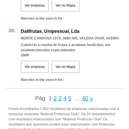
Ver empresa
Ver no Mapa
Matches in the search for:
Dalifrutas, Unipessoal, Lda
MONTE CANDOSA 1078, 3880-595
,
VALEGA OVAR
,
AVEIRO
Comércio a retalho de frutas e produtos hortícolas, em
estabelecimentos especializados
UNIP
Ver empresa
Ver no Mapa
Matches in the search for:
Pág.
1
2
3
4
5
...
40
»
Foram encontrados 1.602 resultados de empresas relacionadas com a
pesquisa realizada "Material Proteccao Ovar". Há 24 departamentos
com resultados relacionados com "Material Proteccao Ovar".Os
resultados que aparecem podem estar relacionados com Proteccao,