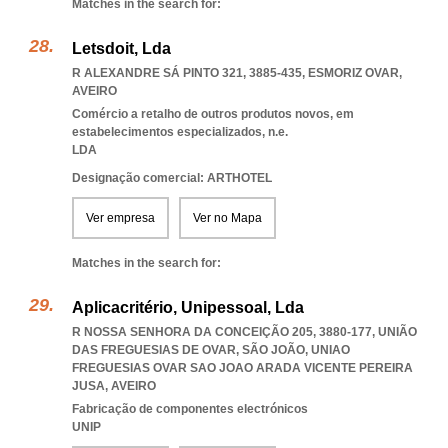
Matches in the search for:
Letsdoit, Lda
R ALEXANDRE SÁ PINTO 321, 3885-435
,
ESMORIZ OVAR
,
AVEIRO
Comércio a retalho de outros produtos novos, em
estabelecimentos especializados, n.e.
LDA
Designação comercial: ARTHOTEL
Ver empresa
Ver no Mapa
Matches in the search for:
Aplicacritério, Unipessoal, Lda
R NOSSA SENHORA DA CONCEIÇÃO 205, 3880-177, UNIÃO
DAS FREGUESIAS DE OVAR, SÃO JOÃO
,
UNIAO
FREGUESIAS OVAR SAO JOAO ARADA VICENTE PEREIRA
JUSA
,
AVEIRO
Fabricação de componentes electrónicos
UNIP