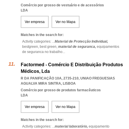
Comércio por grosso de vestuário e de acessórios
LDA
Ver empresa
Ver no Mapa
Matches in the search for:
Activity categories: ...
Material de Protecção Individual,
bestgreen,
best green,
material de seguranca,
equipamentos
de seguranca no trabalho
...
Factormed - Comércio E Distribuição Produtos
Médicos, Lda
R DA PANIFICAÇÃO 10A, 2735-210
,
UNIAO FREGUESIAS
AGUALVA MIRA SINTRA
,
LISBOA
Comércio por grosso de produtos farmacêuticos
LDA
Ver empresa
Ver no Mapa
Matches in the search for:
Activity categories: ...
material laboratório,
equipamento