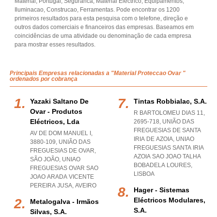
Material, Portugal, Seguranca, Material Electrico, Equipamentos,
Iluminacao, Construcao, Ferramentas. Pode encontrar os 1200
primeiros resultados para esta pesquisa com o telefone, direção e
outros dados comerciais e financeiros das empresas. Baseamos em
coincidências de uma atividade ou denominação de cada empresa
para mostrar esses resultados.
Principais Empresas relacionadas a "Material Proteccao Ovar "
ordenados por cobrança
Yazaki Saltano De
Tintas Robbialac, S.a.
Ovar - Produtos
R BARTOLOMEU DIAS 11,
Eléctricos, Lda
2695-718, UNIÃO DAS
FREGUESIAS DE SANTA
AV DE DOM MANUEL I,
IRIA DE AZOIA
,
UNIAO
3880-109, UNIÃO DAS
FREGUESIAS SANTA IRIA
FREGUESIAS DE OVAR,
AZOIA SAO JOAO TALHA
SÃO JOÃO
,
UNIAO
BOBADELA LOURES
,
FREGUESIAS OVAR SAO
LISBOA
JOAO ARADA VICENTE
PEREIRA JUSA
,
AVEIRO
Hager - Sistemas
Eléctricos Modulares,
Metalogalva - Irmãos
S.a.
Silvas, S.a.