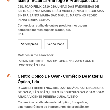
Mafep - Material Anti-fogo E Protecção, Lda
CSL JOÃO FÉLIX, 2710-029, UNIÃO DAS FREGUESIAS DE
SINTRA (SANTA MARIA E SÃO MIGUEL
,
UNIAO FREGUESIAS
SINTRA SANTA MARIA SAO MIGUEL MARTINHO PEDRO
PENAFERRIM
,
LISBOA
Comércio a retalho de outros produtos novos, em
estabelecimentos especializados, n.e.
LDA
Ver empresa
Ver no Mapa
Matches in the search for:
Activity categories: ...
MAFEP - MATERIAL ANTI-FOGO E
PROTECÇÃO,
LDA
...
Centro Óptico De Ovar - Comércio De Material
Óptico, Lda
R GOMES FREIRE 178C, 3880-229, UNIÃO DAS FREGUESIAS
DE OVAR, SÃO JOÃO
,
UNIAO FREGUESIAS OVAR SAO JOAO
ARADA VICENTE PEREIRA JUSA
,
AVEIRO
Comércio a retalho de material óptico, fotográfico,
cinematográfico e de instrumentos de precisão, em