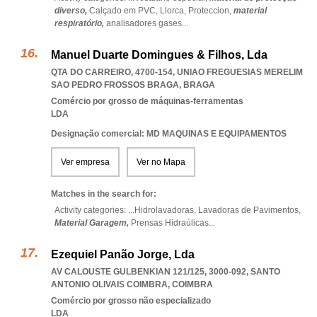
diverso,
Calçado em PVC,
Llorca,
Proteccion,
material
respiratório,
analisadores gases
...
Manuel Duarte Domingues & Filhos, Lda
QTA DO CARREIRO, 4700-154
,
UNIAO FREGUESIAS MERELIM
SAO PEDRO FROSSOS BRAGA
,
BRAGA
Comércio por grosso de máquinas-ferramentas
LDA
Designação comercial: MD MAQUINAS E EQUIPAMENTOS
Ver empresa
Ver no Mapa
Matches in the search for:
Activity categories: ...
Hidrolavadoras,
Lavadoras de Pavimentos,
Material Garagem,
Prensas Hidraúlicas
...
Ezequiel Panão Jorge, Lda
AV CALOUSTE GULBENKIAN 121/125, 3000-092
,
SANTO
ANTONIO OLIVAIS COIMBRA
,
COIMBRA
Comércio por grosso não especializado
LDA