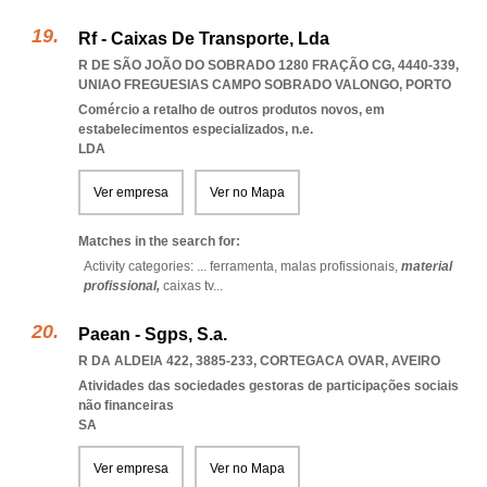
Rf - Caixas De Transporte, Lda
R DE SÃO JOÃO DO SOBRADO 1280 FRAÇÃO CG, 4440-339
,
UNIAO FREGUESIAS CAMPO SOBRADO VALONGO
,
PORTO
Comércio a retalho de outros produtos novos, em
estabelecimentos especializados, n.e.
LDA
Ver empresa
Ver no Mapa
Matches in the search for:
Activity categories: ...
ferramenta,
malas profissionais,
material
profissional,
caixas tv
...
Paean - Sgps, S.a.
R DA ALDEIA 422, 3885-233
,
CORTEGACA OVAR
,
AVEIRO
Atividades das sociedades gestoras de participações sociais
não financeiras
SA
Ver empresa
Ver no Mapa