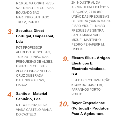
ZN INDUSTRIAL DA
R 16 DE MAIO 3641, 4785-
ABRUNHEIRA EDIFÍCIO 5
520
,
UNIAO FREGUESIAS
FRAÇÃO A, 2710-089,
BOUGADO SAO
UNIÃO DAS FREGUESIAS
MARTINHO SANTIAGO
DE SINTRA (SANTA MARIA
TROFA
,
PORTO
E SÃO MIGUEL
,
UNIAO
Securitas Direct
FREGUESIAS SINTRA
SANTA MARIA SAO
Portugal, Unipessoal,
MIGUEL MARTINHO
Lda
PEDRO PENAFERRIM
,
PCT PROFESSOR
LISBOA
ALFREDO DE SOUSA 3,
1495-241, UNIÃO DAS
Electro Siluz - Artigos
FREGUESIAS DE ALGES
,
Eléctricos E
UNIAO FREGUESIAS
Electrodomésticos,
ALGES LINDA A VELHA
S.a.
CRUZ QUEBRADA
DAFUNDO OEIRAS
,
EST DA CIRCUNVALAÇÃO
LISBOA
5139/5157, 4350-119
,
PARANHOS PORTO
,
Sanitop - Material
PORTO
Sanitário, Lda
Bayer Cropscience
R D, 4935-232
,
NEIVA
(portugal) - Produtos
VIANA CASTELO
,
VIANA
Para A Agricultura,
DO CASTELO