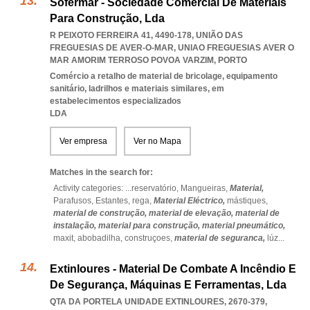
Sofermar - Sociedade Comercial De Materiais
Para Construção, Lda
R PEIXOTO FERREIRA 41, 4490-178, UNIÃO DAS
FREGUESIAS DE AVER-O-MAR
,
UNIAO FREGUESIAS AVER O
MAR AMORIM TERROSO POVOA VARZIM
,
PORTO
Comércio a retalho de material de bricolage, equipamento
sanitário, ladrilhos e materiais similares, em
estabelecimentos especializados
LDA
Ver empresa
Ver no Mapa
Matches in the search for:
Activity categories: ...
reservatório,
Mangueiras,
Material,
Parafusos,
Estantes,
rega,
Material Eléctrico,
mástiques,
material de construção,
material de elevação,
material de
instalação,
material para construção,
material pneumático,
maxit,
abobadilha,
construçoes,
material de seguranca,
lúz
...
Extinloures - Material De Combate A Incêndio E
De Segurança, Máquinas E Ferramentas, Lda
QTA DA PORTELA UNIDADE EXTINLOURES, 2670-379
,