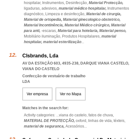
hospitalar,
Instrumentos,
Desinfecção,
Material Protecção,
ligaduras,
adesivos,
material médico hospitalar,
Instrumentos
diagnóstico,
Limpeza e desinfecção,
Material de cirurgia,
Material de ortopedia,
Material ginecologico obstetrico,
Material Incontinência,
Material Médico cirúrgico,
Material
para anti,
-escaras,
Material para hotelaria,
Material penso,
Mobiliário iluminação,
Produtos Hospitalares,
material
hospitalar,
material esterilização
...
Clsbrands, Lda
AV DA ESTAÇÃO 603, 4935-238
,
DARQUE VIANA CASTELO
,
VIANA DO CASTELO
Confecção de vestuário de trabalho
LDA
Ver empresa
Ver no Mapa
Matches in the search for:
Activity categories: ...
viana do castelo,
fatos de chuva,
MATERIAL DE PROTECÇÃO,
oxford,
linhas de vida,
téxteis,
material de seguranca,
Acessórios
...