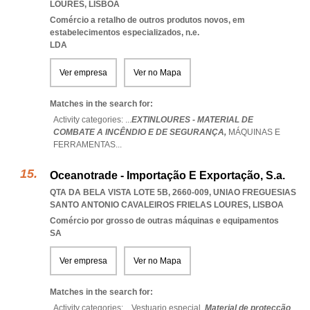
LOURES
,
LISBOA
Comércio a retalho de outros produtos novos, em
estabelecimentos especializados, n.e.
LDA
Ver empresa
Ver no Mapa
Matches in the search for:
Activity categories: ...
EXTINLOURES - MATERIAL DE
COMBATE A INCÊNDIO E DE SEGURANÇA,
MÁQUINAS E
FERRAMENTAS
...
Oceanotrade - Importação E Exportação, S.a.
QTA DA BELA VISTA LOTE 5B, 2660-009
,
UNIAO FREGUESIAS
SANTO ANTONIO CAVALEIROS FRIELAS LOURES
,
LISBOA
Comércio por grosso de outras máquinas e equipamentos
SA
Ver empresa
Ver no Mapa
Matches in the search for:
Activity categories: ...
Vestuario especial,
Material de protecção