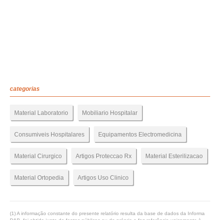
categorias
Material Laboratorio
Mobiliario Hospitalar
Consumiveis Hospitalares
Equipamentos Electromedicina
Material Cirurgico
Artigos Proteccao Rx
Material Esterilizacao
Material Ortopedia
Artigos Uso Clinico
(1) A informação constante do presente relatório resulta da base de dados da Informa