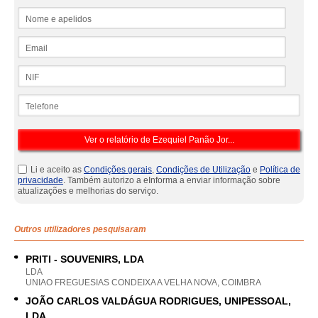
Nome e apelidos
Email
NIF
Telefone
Li e aceito as
Condições gerais
,
Condições de Utilização
e
Política de
privacidade
. Também autorizo a eInforma a enviar informação sobre
atualizações e melhorias do serviço.
Outros utilizadores pesquisaram
PRITI - SOUVENIRS, LDA
LDA
UNIAO FREGUESIAS CONDEIXA A VELHA NOVA, COIMBRA
JOÃO CARLOS VALDÁGUA RODRIGUES, UNIPESSOAL,
LDA