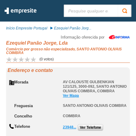
Pesquisar:
Início Empresite Portugal
Ezequiel Panão Jorg...
Informação oferecida por
Ezequiel Panão Jorge, Lda
Comércio por grosso não especializado, SANTO ANTONIO OLIVAIS
COIMBRA
(
0
votos)
Endereço e contato
Morada
AV CALOUSTE GULBENKIAN
121/125, 3000-092
,
SANTO ANTONIO
OLIVAIS COIMBRA
,
COIMBRA
Ver Mapa
Freguesia
SANTO ANTONIO OLIVAIS COIMBRA
Concelho
COIMBRA
Telefone
23948...
Ver Telefone