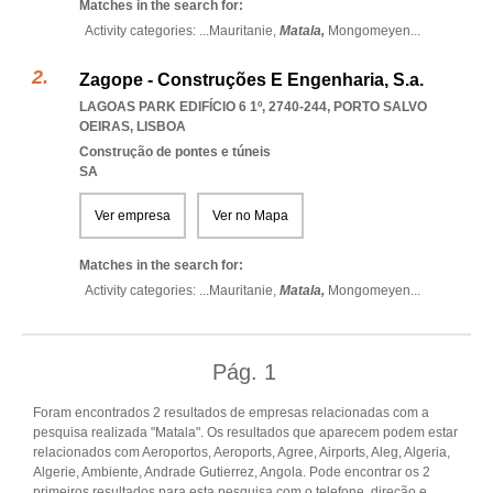
Matches in the search for:
Activity categories: ...
Mauritanie,
Matala,
Mongomeyen
...
Zagope - Construções E Engenharia, S.a.
LAGOAS PARK EDIFÍCIO 6 1º, 2740-244
,
PORTO SALVO
OEIRAS
,
LISBOA
Construção de pontes e túneis
SA
Ver empresa
Ver no Mapa
Matches in the search for:
Activity categories: ...
Mauritanie,
Matala,
Mongomeyen
...
Pág.
1
Foram encontrados 2 resultados de empresas relacionadas com a
pesquisa realizada "Matala". Os resultados que aparecem podem estar
relacionados com Aeroportos, Aeroports, Agree, Airports, Aleg, Algeria,
Algerie, Ambiente, Andrade Gutierrez, Angola. Pode encontrar os 2
primeiros resultados para esta pesquisa com o telefone, direção e