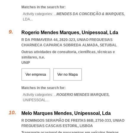
Matches in the search for:
Activity categories: ...
MENDES DA CONCEIÇÃO & MARQUES,
LDA
...
Rogerio Mendes Marques, Unipessoal, Lda
R DA PRIMAVERA 44, 2820-323
,
UNIAO FREGUESIAS
CHARNECA CAPARICA SOBREDA ALMADA
,
SETUBAL
Outras atividades de consultoria, científicas, técnicas e
similares, n.e.
UNIP
Ver empresa
Ver no Mapa
Matches in the search for:
Activity categories: ...
ROGERIO MENDES MARQUES,
UNIPESSOAL
...
Melo Marques Mendes, Unipessoal, Lda
R DOMINGOS SERAPIÃO DE FREITAS 86B, 2750-333
,
UNIAO
FREGUESIAS CASCAIS ESTORIL
,
LISBOA
Transporte ocasional de passageiros em veículos ligeiros