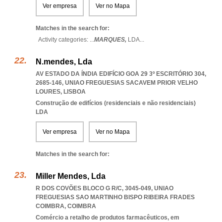
Ver empresa
Ver no Mapa
Matches in the search for:
Activity categories: ...
MARQUES,
LDA
...
N.mendes, Lda
AV ESTADO DA ÍNDIA EDIFÍCIO GOA 29 3º ESCRITÓRIO 304,
2685-146
,
UNIAO FREGUESIAS SACAVEM PRIOR VELHO
LOURES
,
LISBOA
Construção de edifícios (residenciais e não residenciais)
LDA
Ver empresa
Ver no Mapa
Matches in the search for:
Miller Mendes, Lda
R DOS COVÕES BLOCO G R/C, 3045-049
,
UNIAO
FREGUESIAS SAO MARTINHO BISPO RIBEIRA FRADES
COIMBRA
,
COIMBRA
Comércio a retalho de produtos farmacêuticos, em