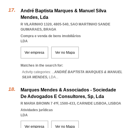
André Baptista Marques & Manuel Silva
Mendes, Lda
R VILARINHO 1320, 4805-540
,
SAO MARTINHO SANDE
GUIMARAES
,
BRAGA
Compra e venda de bens imobiliários
LDA
Ver empresa
Ver no Mapa
Matches in the search for:
Activity categories: ...
ANDRÉ BAPTISTA MARQUES & MANUEL
SILVA MENDES,
LDA
...
Marques Mendes & Associados - Sociedade
De Advogados E Consultores, Sp, Lda
R MARIA BROWN 7 4ºF, 1500-433
,
CARNIDE LISBOA
,
LISBOA
Atividades jurídicas
LDA
Ver empresa
Ver no Mapa