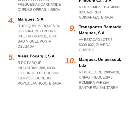
Filhos & Ca., S.a.
FREGUESIAS CARNAXIDE
R DO POMBAL 194, 4800-
QUEIJAS OEIRAS
,
LISBOA
023
,
AZUREM
GUIMARAES
,
BRAGA
Marques, S.a.
R JOAQUIM MARQUES 34,
Transportes Bernardo
9600-049
,
PICO PEDRA
Marques, S.a.
RIBEIRA GRANDE
,
ILHA
AV ESTAÇÃO LOTE 3,
SAO MIGUEL PONTA
6300-832
,
GUARDA
,
DELGADA
GUARDA
Vieira Pocargil, S.a.
Marques, Unipessoal,
R DO PARQUE
Lda
INDUSTRIAL 366, 4830-
R DO ALEGRE, 2005-028
,
103
,
UNIAO FREGUESIAS
UNIAO FREGUESIAS
CAMPOS LOUREDO
ROMEIRA VARZEA
POVOA LANHOSO
,
BRAGA
SANTAREM
,
SANTAREM