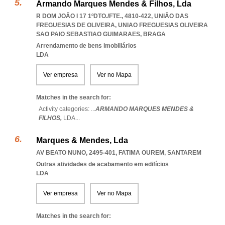
Armando Marques Mendes & Filhos, Lda
R DOM JOÃO I 17 1ºDTO./FTE., 4810-422, UNIÃO DAS
FREGUESIAS DE OLIVEIRA
,
UNIAO FREGUESIAS OLIVEIRA
SAO PAIO SEBASTIAO GUIMARAES
,
BRAGA
Arrendamento de bens imobiliários
LDA
Ver empresa
Ver no Mapa
Matches in the search for:
Activity categories: ...
ARMANDO MARQUES MENDES &
FILHOS,
LDA
...
Marques & Mendes, Lda
AV BEATO NUNO, 2495-401
,
FATIMA OUREM
,
SANTAREM
Outras atividades de acabamento em edifícios
LDA
Ver empresa
Ver no Mapa
Matches in the search for: