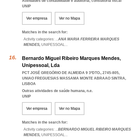
Atividades de contabilidade e auditoria; consultoria fiscal
UNIP
Ver empresa
Ver no Mapa
Matches in the search for:
Activity categories: ...
ANA MARIA FERREIRA MARQUES
MENDES,
UNIPESSOAL
...
Bernardo Miguel Ribeiro Marques Mendes,
Unipessoal, Lda
PCT JOSÉ GREGÓRIO DE ALMEIDA 9 3ºDTO., 2745-805
,
UNIAO FREGUESIAS MASSAMA MONTE ABRAAO SINTRA
,
LISBOA
Outras atividades de saúde humana, n.e.
UNIP
Ver empresa
Ver no Mapa
Matches in the search for:
Activity categories: ...
BERNARDO MIGUEL RIBEIRO MARQUES
MENDES,
UNIPESSOAL
...