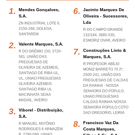
Mendes Gonçalves,
Jacinto Marques De
S.a.
Oliveira - Sucessores,
Lda
ZN INDUSTRIAL LOTE 6,
2150-268
,
GOLEGA
,
R DO CAMPO GRANDE
SANTAREM
132/184, 3885-530
,
ESMORIZ OVAR
,
AVEIRO
Valente Marques, S.a.
Construções Linto &
R DO GRÉMIO 150, 3720-
Marques, S.a.
581, UNIÃO DAS
FREGUESIAS DE
R PROFESOR ABÍLIO
OLIVEIRA DE AZEMEIS,
MONIZ BARRETO 70 2º,
SANTIAGO DE RIBA-UL,
2500-241, UNIÃO DAS
UL
,
UNIAO FREGUESIAS
FREGUESIAS DE CALDAS
OLIVEIRA AZEMEIS
DA RAINHA - NOSSA
SANTIAGO RIBA UL
SENHORA DO POPULO
,
MACINHATA SEIXA
UNIAO FREGUESIAS
MADAIL
,
AVEIRO
CALDAS RAINHA NOSSA
SENHORA POPULO COTO
Viborel - Distribuição,
SAO GREGORIO
,
LEIRIA
S.a.
Francisco Vaz Da
R MANUEL ANTÓNIO
Costa Marques,
RODRIGUES 6 ARMAZÉM
B, 2790-099
,
UNIAO