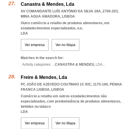
Canastra & Mendes, Lda
AV COMANDANTE LUÍS ANTÓNIO DA SILVA 28A, 2700-203
,
MINA AGUA AMADORA
,
LISBOA
Outro comércio a retalho de produtos alimentares, em
estabelecimentos especializados, n.e.
LDA
Ver empresa
Ver no Mapa
Matches in the search for:
Activity categories: ...
CANASTRA & MENDES,
LDA
...
Freire & Mendes, Lda
PC JOÃO DE AZEVEDO COUTINHO 1C R/C, 1170-190
,
PENHA
FRANCA LISBOA
,
LISBOA
Comércio a retalho em outros estabelecimentos não
especializados, com predominância de produtos alimentares,
bebidas ou tabaco
LDA
Ver empresa
Ver no Mapa