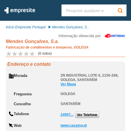
Pesquisar:
Início Empresite Portugal
Mendes Gonçalves, S...
Informação oferecida por
Mendes Gonçalves, S.a.
Fabricação de condimentos e temperos, GOLEGA
(
0
votos)
Endereço e contato
Morada
ZN INDUSTRIAL LOTE 6, 2150-268
,
GOLEGA
,
SANTARÉM
Ver Mapa
Freguesia
GOLEGA
Concelho
SANTARÉM
Telefone
24997...
Ver Telefone
Web
www.casamg.pt