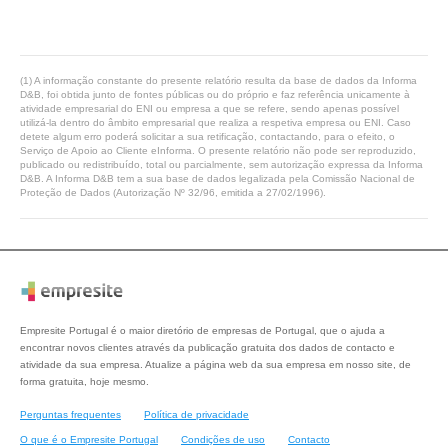
(1) A informação constante do presente relatório resulta da base de dados da Informa
D&B, foi obtida junto de fontes públicas ou do próprio e faz referência unicamente à
atividade empresarial do ENI ou empresa a que se refere, sendo apenas possível
utilizá-la dentro do âmbito empresarial que realiza a respetiva empresa ou ENI. Caso
detete algum erro poderá solicitar a sua retificação, contactando, para o efeito, o
Serviço de Apoio ao Cliente eInforma. O presente relatório não pode ser reproduzido,
publicado ou redistribuído, total ou parcialmente, sem autorização expressa da Informa
D&B. A Informa D&B tem a sua base de dados legalizada pela Comissão Nacional de
Proteção de Dados (Autorização Nº 32/96, emitida a 27/02/1996).
Empresite Portugal é o maior diretório de empresas de Portugal, que o ajuda a
encontrar novos clientes através da publicação gratuita dos dados de contacto e
atividade da sua empresa. Atualize a página web da sua empresa em nosso site, de
forma gratuita, hoje mesmo.
Perguntas frequentes
Política de privacidade
O que é o Empresite Portugal
Condições de uso
Contacto