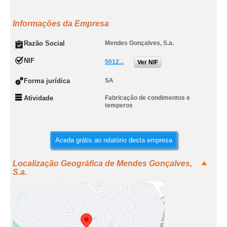
Informações da Empresa
Razão Social
Mendes Gonçalves, S.a.
NIF
5012...
Ver NIF
Forma jurídica
SA
Atividade
Fabricação de condimentos e
temperos
Aceda grátis ao relatório desta empresa
Localização Geográfica de Mendes Gonçalves,
S.a.