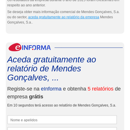
Os resultados da empresa durante o ano de 2025 foram crescentes em
respeito ao ano anterior.
Se deseja obter mais informação comercial de Mendes Gonçalves, S.a.
ou do sector,
aceda gratuitamente ao relatório da empresa
Mendes
Gonçalves, S.a..
eInf
Aceda gratuitamente ao
relatório de Mendes
Gonçalves, ...
Registe-se na
eInforma
e obtenha
5 relatórios
de
empresa
grátis
Em 10 segundos terá acesso ao relatório de Mendes Gonçalves, S.a.
Nome e apelidos
Email