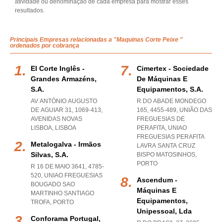
atividade ou denominação de cada empresa para mostrar esses
resultados.
Principais Empresas relacionadas a "Maquinas Corte Peixe "
ordenados por cobrança
El Corte Inglês -
Cimertex - Sociedade
Grandes Armazéns,
De Máquinas E
S.a.
Equipamentos, S.a.
AV ANTÓNIO AUGUSTO
R DO ABADE MONDEGO
DE AGUIAR 31, 1069-413
,
165, 4455-489, UNIÃO DAS
AVENIDAS NOVAS
FREGUESIAS DE
LISBOA
,
LISBOA
PERAFITA
,
UNIAO
FREGUESIAS PERAFITA
Metalogalva - Irmãos
LAVRA SANTA CRUZ
Silvas, S.a.
BISPO MATOSINHOS
,
PORTO
R 16 DE MAIO 3641, 4785-
520
,
UNIAO FREGUESIAS
Ascendum -
BOUGADO SAO
Máquinas E
MARTINHO SANTIAGO
Equipamentos,
TROFA
,
PORTO
Unipessoal, Lda
Conforama Portugal,