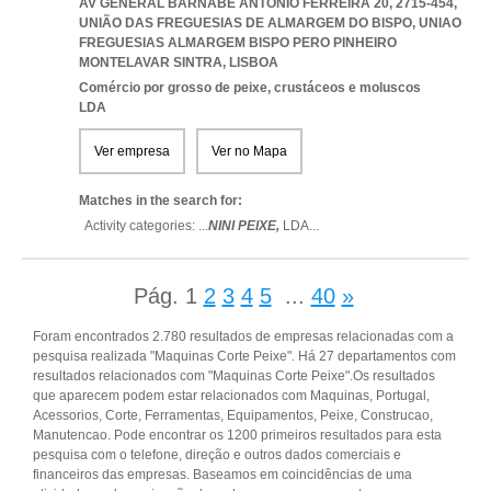
AV GENERAL BARNABÉ ANTÓNIO FERREIRA 20, 2715-454,
UNIÃO DAS FREGUESIAS DE ALMARGEM DO BISPO
,
UNIAO
FREGUESIAS ALMARGEM BISPO PERO PINHEIRO
MONTELAVAR SINTRA
,
LISBOA
Comércio por grosso de peixe, crustáceos e moluscos
LDA
Ver empresa
Ver no Mapa
Matches in the search for:
Activity categories: ...
NINI PEIXE,
LDA
...
Pág.
1
2
3
4
5
...
40
»
Foram encontrados 2.780 resultados de empresas relacionadas com a
pesquisa realizada "Maquinas Corte Peixe". Há 27 departamentos com
resultados relacionados com "Maquinas Corte Peixe".Os resultados
que aparecem podem estar relacionados com Maquinas, Portugal,
Acessorios, Corte, Ferramentas, Equipamentos, Peixe, Construcao,
Manutencao. Pode encontrar os 1200 primeiros resultados para esta
pesquisa com o telefone, direção e outros dados comerciais e
financeiros das empresas. Baseamos em coincidências de uma