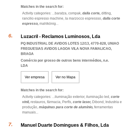
Matches in the search for:
Activity categories: ...
baratza,
compak,
dalla corte,
ditting,
rancilio espresso machine,
la marzocco espressso,
dalla corte
espresso,
mahlkönig
...
Luzacril - Reclamos Luminosos, Lda
PQ INDUSTRIAL DE AVIDOS LOTES 12/13, 4770-828
,
UNIAO
FREGUESIAS AVIDOS LAGOA VILA NOVA FAMALICAO
,
BRAGA
Comércio por grosso de outros bens intermédios, n.e.
LDA
Ver empresa
Ver no Mapa
Matches in the search for:
Activity categories: ...
iluminação exterior,
iluminação led,
corte
vinil,
restauros,
fármacia,
Perfís,
corte laser,
Dibond,
Industria e
produção,
máquinas para corte de alumínio,
ferramentas
manuais
...
Manuel Duarte Domingues & Filhos, Lda