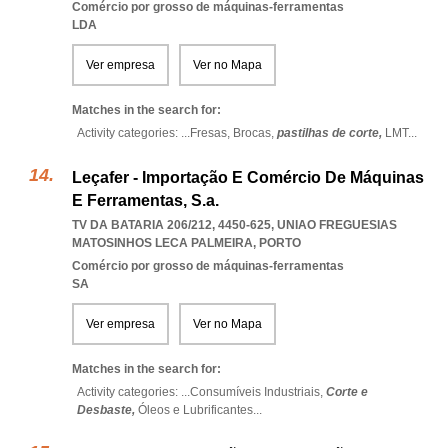
Comércio por grosso de máquinas-ferramentas
LDA
Ver empresa
Ver no Mapa
Matches in the search for:
Activity categories: ...
Fresas,
Brocas,
pastilhas de corte,
LMT
...
Leçafer - Importação E Comércio De Máquinas
E Ferramentas, S.a.
TV DA BATARIA 206/212, 4450-625
,
UNIAO FREGUESIAS
MATOSINHOS LECA PALMEIRA
,
PORTO
Comércio por grosso de máquinas-ferramentas
SA
Ver empresa
Ver no Mapa
Matches in the search for:
Activity categories: ...
Consumíveis Industriais,
Corte e
Desbaste,
Óleos e Lubrificantes
...