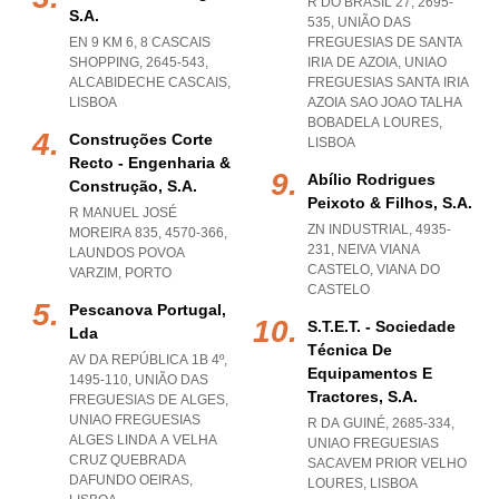
R DO BRASIL 27, 2695-
S.a.
535, UNIÃO DAS
EN 9 KM 6, 8 CASCAIS
FREGUESIAS DE SANTA
SHOPPING, 2645-543
,
IRIA DE AZOIA
,
UNIAO
ALCABIDECHE CASCAIS
,
FREGUESIAS SANTA IRIA
LISBOA
AZOIA SAO JOAO TALHA
BOBADELA LOURES
,
Construções Corte
LISBOA
Recto - Engenharia &
Abílio Rodrigues
Construção, S.a.
Peixoto & Filhos, S.a.
R MANUEL JOSÉ
ZN INDUSTRIAL, 4935-
MOREIRA 835, 4570-366
,
231
,
NEIVA VIANA
LAUNDOS POVOA
CASTELO
,
VIANA DO
VARZIM
,
PORTO
CASTELO
Pescanova Portugal,
S.t.e.t. - Sociedade
Lda
Técnica De
AV DA REPÚBLICA 1B 4º,
Equipamentos E
1495-110, UNIÃO DAS
Tractores, S.a.
FREGUESIAS DE ALGES
,
UNIAO FREGUESIAS
R DA GUINÉ, 2685-334
,
ALGES LINDA A VELHA
UNIAO FREGUESIAS
CRUZ QUEBRADA
SACAVEM PRIOR VELHO
DAFUNDO OEIRAS
,
LOURES
,
LISBOA