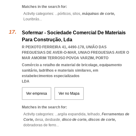
Matches in the search for:
Activity categories: ...
pórticos,
silos,
máquinas de corte,
Louribrás
...
Sofermar - Sociedade Comercial De Materiais
Para Construção, Lda
R PEIXOTO FERREIRA 41, 4490-178, UNIÃO DAS
FREGUESIAS DE AVER-O-MAR
,
UNIAO FREGUESIAS AVER O
MAR AMORIM TERROSO POVOA VARZIM
,
PORTO
Comércio a retalho de material de bricolage, equipamento
sanitário, ladrilhos e materiais similares, em
estabelecimentos especializados
LDA
Ver empresa
Ver no Mapa
Matches in the search for:
Activity categories: ...
argila expandida,
telhado,
Ferramentas de
Corte,
desa,
desbaste,
disco de corte,
discos de corte,
dobradoras de ferro
...