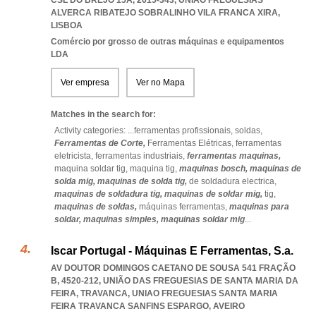
CSL DO BREJO 15A, 2615-343
,
UNIAO FREGUESIAS
ALVERCA RIBATEJO SOBRALINHO VILA FRANCA XIRA
,
LISBOA
Comércio por grosso de outras máquinas e equipamentos
LDA
Ver empresa
Ver no Mapa
Matches in the search for:
Activity categories: ...
ferramentas profissionais,
soldas,
Ferramentas de Corte,
Ferramentas Elétricas,
ferramentas
eletricista,
ferramentas industriais,
ferramentas maquinas,
maquina soldar tig,
maquina tig,
maquinas bosch,
maquinas de
solda mig,
maquinas de solda tig,
de soldadura electrica,
maquinas de soldadura tig,
maquinas de soldar mig,
tig,
maquinas de soldas,
máquinas ferramentas,
maquinas para
soldar,
maquinas simples,
maquinas soldar mig
...
Iscar Portugal - Máquinas E Ferramentas, S.a.
AV DOUTOR DOMINGOS CAETANO DE SOUSA 541 FRAÇÃO
B, 4520-212, UNIÃO DAS FREGUESIAS DE SANTA MARIA DA
FEIRA, TRAVANCA
,
UNIAO FREGUESIAS SANTA MARIA
FEIRA TRAVANCA SANFINS ESPARGO
,
AVEIRO