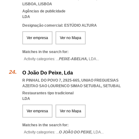
LISBOA
,
LISBOA
Agências de publicidade
LDA
Designação comercial: ESTÚDIO ALTURA
Ver empresa
Ver no Mapa
Matches in the search for:
Activity categories: ...
PEIXE-ABELHA,
LDA
...
O João Do Peixe, Lda
R PINHAL DO POVO 7, 2925-665
,
UNIAO FREGUESIAS
AZEITAO SAO LOURENCO SIMAO SETUBAL
,
SETUBAL
Restaurantes tipo tradicional
LDA
Ver empresa
Ver no Mapa
Matches in the search for:
Activity categories: ...
O JOÃO DO PEIXE,
LDA
...