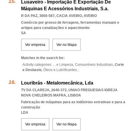
Lusaveiro - Importação E Exportação De
Máquinas E Acessórios Industriais, S.a.
R DA PAZ, 3800-587
,
CACIA AVEIRO
,
AVEIRO
Comércio por grosso de ferragens, ferramentas manuais e
artigos para canalizações e aquecimento
SA
Ver empresa
Ver no Mapa
Matches in the search for:
Activity categories: ...
e Limpeza,
Consumíveis Industriais,
Corte
e Desbaste,
Óleos e Lubrificantes
...
Louribrás - Metalomecânica, Lda
TV DA CLAREJA, 2640-372
,
UNIAO FREGUESIAS IGREJA
NOVA CHELEIROS MAFRA
,
LISBOA
Fabricação de máquinas para as indústrias extrativas e para a
construção
LDA
Ver empresa
Ver no Mapa