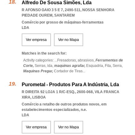
Alfredo De Sousa Simões, Lda
R AFONSO GAIO 3 5 E 7, 2490-511
,
NOSSA SENHORA
PIEDADE OUREM
,
SANTAREM
Comércio por grosso de máquinas-ferramentas
LDA
Ver empresa
Ver no Mapa
Matches in the search for:
Activity categories: ...
Fresadoras,
abrasivos,
Ferramentas de
Corte,
Serras,
lda,
maquinas agrafar,
Esquadria,
Fita,
Serra,
Maquinas Pregar,
Cortador de Tiras
...
Purometal - Produtos Para A Indústria, Lda
R DIREITA 92 LOJA 1 R/C-ESQ., 2600-068
,
VILA FRANCA
XIRA
,
LISBOA
Comércio a retalho de outros produtos novos, em
estabelecimentos especializados, n.e.
LDA
Ver empresa
Ver no Mapa