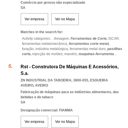
Comércio por grosso não especializado
SA
Ver empresa
Ver no Mapa
Matches in the search for:
Activity categories: ...
fresagem,
Ferramentas de Corte,
ISCAR,
ferramentas metalomecânica,
ferramentas corte metal,
furação,
indústria metalúrgica,
ferramentas metal duro,
pastilhas
corte,
injecção de moldes,
mandris,
maquinas-ferramenta
...
Rst - Construtora De Máquinas E Acessórios,
S.a.
ZN INDUSTRIAL DA TABOEIRA, 3800-055
,
ESGUEIRA
AVEIRO
,
AVEIRO
Fabricação de máquinas para as indústrias alimentares, das
bebidas e do tabaco
SA
Designação comercial: FIAMMA
Ver empresa
Ver no Mapa