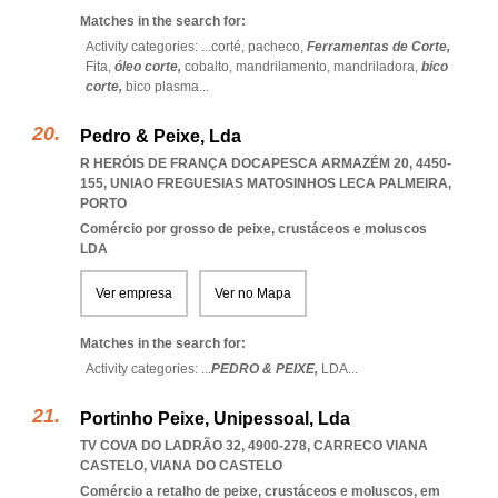
Matches in the search for:
Activity categories: ...
corté,
pacheco,
Ferramentas de Corte,
Fita,
óleo corte,
cobalto,
mandrilamento,
mandriladora,
bico
corte,
bico plasma
...
Pedro & Peixe, Lda
R HERÓIS DE FRANÇA DOCAPESCA ARMAZÉM 20, 4450-
155
,
UNIAO FREGUESIAS MATOSINHOS LECA PALMEIRA
,
PORTO
Comércio por grosso de peixe, crustáceos e moluscos
LDA
Ver empresa
Ver no Mapa
Matches in the search for:
Activity categories: ...
PEDRO & PEIXE,
LDA
...
Portinho Peixe, Unipessoal, Lda
TV COVA DO LADRÃO 32, 4900-278
,
CARRECO VIANA
CASTELO
,
VIANA DO CASTELO
Comércio a retalho de peixe, crustáceos e moluscos, em