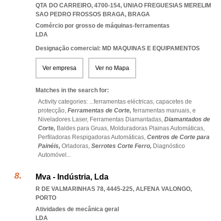
QTA DO CARREIRO, 4700-154
,
UNIAO FREGUESIAS MERELIM
SAO PEDRO FROSSOS BRAGA
,
BRAGA
Comércio por grosso de máquinas-ferramentas
LDA
Designação comercial: MD MAQUINAS E EQUIPAMENTOS
Ver empresa
Ver no Mapa
Matches in the search for:
Activity categories: ...
ferramentas eléctricas,
capacetes de
protecção,
Ferramentas de Corte,
ferramentas manuais,
e
Niveladores Laser,
Ferramentas Diamantadas,
Diamantados de
Corte,
Baldes para Gruas,
Molduradoras Plainas Automáticas,
Perfiladoras Respigadoras Automáticas,
Centros de Corte para
Painéis,
Orladoras,
Serrotes Corte Ferro,
Diagnóstico
Automóvel
...
Mva - Indústria, Lda
R DE VALMARINHAS 78, 4445-225
,
ALFENA VALONGO
,
PORTO
Atividades de mecânica geral
LDA