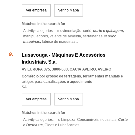
Ver empresa
Ver no Mapa
Matches in the search for:
Activity categories: ...
movimentação,
corté,
corte e quinagem,
manipuladores,
valente de almeida,
serralherias,
fabrico
maquinas,
fabrico de máquinas
...
Lusavouga - Máquinas E Acessórios
Industriais, S.a.
AV EUROPA 375, 3800-533
,
CACIA AVEIRO
,
AVEIRO
Comércio por grosso de ferragens, ferramentas manuais e
artigos para canalizações e aquecimento
SA
Ver empresa
Ver no Mapa
Matches in the search for:
Activity categories: ...
e Limpeza,
Consumíveis Industriais,
Corte
e Desbaste,
Óleos e Lubrificantes
...