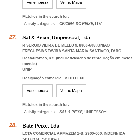
Ver empresa
Ver no Mapa
Matches in the search for:
Activity categories: ...
OFICINA DO PEIXE,
LDA
...
Sal & Peixe, Unipessoal, Lda
R SÉRGIO VIEIRA DE MELLO 9, 8800-608
,
UNIAO
FREGUESIAS TAVIRA SANTA MARIA SANTIAGO
,
FARO
Restaurantes, n.e. (inclui atividades de restauração em meios
móveis)
UNIP
Designação comercial: À DO PEIXE
Ver empresa
Ver no Mapa
Matches in the search for:
Activity categories: ...
SAL & PEIXE,
UNIPESSOAL
...
Bate Peixe, Lda
LOTA COMERCIAL ARMAZEM 1-B, 2900-000
,
INDEFINIDA
SETUBAL
,
SETUBAL