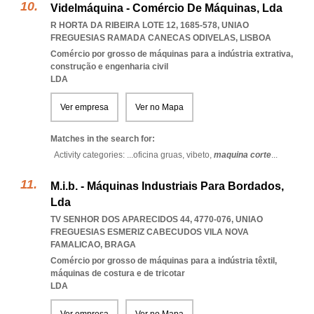
Videlmáquina - Comércio De Máquinas, Lda
R HORTA DA RIBEIRA LOTE 12, 1685-578
,
UNIAO
FREGUESIAS RAMADA CANECAS ODIVELAS
,
LISBOA
Comércio por grosso de máquinas para a indústria extrativa,
construção e engenharia civil
LDA
Ver empresa
Ver no Mapa
Matches in the search for:
Activity categories: ...
oficina gruas,
vibeto,
maquina corte
...
M.i.b. - Máquinas Industriais Para Bordados,
Lda
TV SENHOR DOS APARECIDOS 44, 4770-076
,
UNIAO
FREGUESIAS ESMERIZ CABECUDOS VILA NOVA
FAMALICAO
,
BRAGA
Comércio por grosso de máquinas para a indústria têxtil,
máquinas de costura e de tricotar
LDA