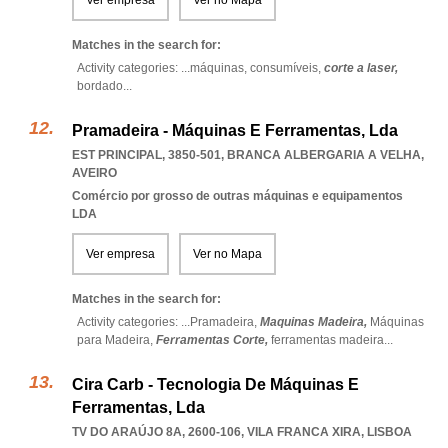
Ver empresa
Ver no Mapa
Matches in the search for:
Activity categories: ...
máquinas,
consumíveis,
corte a laser,
bordado
...
Pramadeira - Máquinas E Ferramentas, Lda
EST PRINCIPAL, 3850-501
,
BRANCA ALBERGARIA A VELHA
,
AVEIRO
Comércio por grosso de outras máquinas e equipamentos
LDA
Ver empresa
Ver no Mapa
Matches in the search for:
Activity categories: ...
Pramadeira,
Maquinas Madeira,
Máquinas
para Madeira,
Ferramentas Corte,
ferramentas madeira
...
Cira Carb - Tecnologia De Máquinas E
Ferramentas, Lda
TV DO ARAÚJO 8A, 2600-106
,
VILA FRANCA XIRA
,
LISBOA