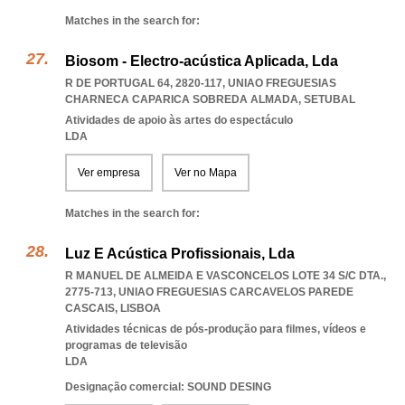
Matches in the search for:
Biosom - Electro-acústica Aplicada, Lda
R DE PORTUGAL 64, 2820-117
,
UNIAO FREGUESIAS
CHARNECA CAPARICA SOBREDA ALMADA
,
SETUBAL
Atividades de apoio às artes do espectáculo
LDA
Ver empresa
Ver no Mapa
Matches in the search for:
Luz E Acústica Profissionais, Lda
R MANUEL DE ALMEIDA E VASCONCELOS LOTE 34 S/C DTA.,
2775-713
,
UNIAO FREGUESIAS CARCAVELOS PAREDE
CASCAIS
,
LISBOA
Atividades técnicas de pós-produção para filmes, vídeos e
programas de televisão
LDA
Designação comercial: SOUND DESING