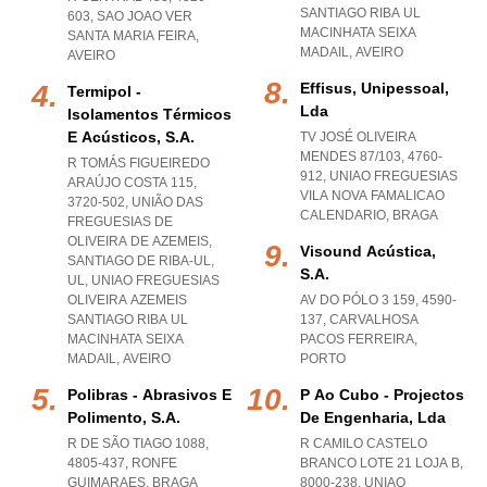
SANTIAGO RIBA UL
603
,
SAO JOAO VER
MACINHATA SEIXA
SANTA MARIA FEIRA
,
MADAIL
,
AVEIRO
AVEIRO
Effisus, Unipessoal,
Termipol -
Lda
Isolamentos Térmicos
E Acústicos, S.a.
TV JOSÉ OLIVEIRA
MENDES 87/103, 4760-
R TOMÁS FIGUEIREDO
912
,
UNIAO FREGUESIAS
ARAÚJO COSTA 115,
VILA NOVA FAMALICAO
3720-502, UNIÃO DAS
CALENDARIO
,
BRAGA
FREGUESIAS DE
OLIVEIRA DE AZEMEIS,
Visound Acústica,
SANTIAGO DE RIBA-UL,
S.a.
UL
,
UNIAO FREGUESIAS
OLIVEIRA AZEMEIS
AV DO PÓLO 3 159, 4590-
SANTIAGO RIBA UL
137
,
CARVALHOSA
MACINHATA SEIXA
PACOS FERREIRA
,
MADAIL
,
AVEIRO
PORTO
Polibras - Abrasivos E
P Ao Cubo - Projectos
Polimento, S.a.
De Engenharia, Lda
R DE SÃO TIAGO 1088,
R CAMILO CASTELO
4805-437
,
RONFE
BRANCO LOTE 21 LOJA B,
GUIMARAES
,
BRAGA
8000-238
,
UNIAO