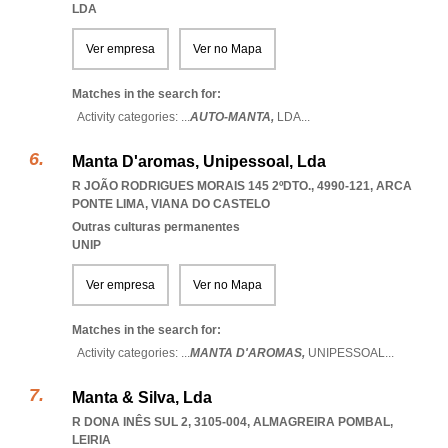
LDA
Ver empresa
Ver no Mapa
Matches in the search for:
Activity categories: ...
AUTO-MANTA,
LDA
...
Manta D'aromas, Unipessoal, Lda
R JOÃO RODRIGUES MORAIS 145 2ºDTO., 4990-121
,
ARCA
PONTE LIMA
,
VIANA DO CASTELO
Outras culturas permanentes
UNIP
Ver empresa
Ver no Mapa
Matches in the search for:
Activity categories: ...
MANTA D'AROMAS,
UNIPESSOAL
...
Manta & Silva, Lda
R DONA INÊS SUL 2, 3105-004
,
ALMAGREIRA POMBAL
,
LEIRIA