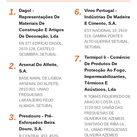
Dagol -
Viroc Portugal -
Representações De
Indústrias De Madeira
Materiais De
E Cimento, S.a.
Construção E Artigos
EST NACIONAL 10, 2914-
De Decoração, Lda
519
,
GAMBIA PONTES
ALTO GUERRA SETUBAL
,
EN 377 EDIFÍCIO DAGOL,
SETUBAL
2970-128
,
CASTELO
SESIMBRA
,
SETUBAL
Termipol Ii - Comércio
De Produtos De
Arsenal Do Alfeite,
Protecção Ao Fogo,
S.a.
Impermeabilizantes,
BASE NAVAL DE LISBOA
Térmicos E
ARSENAL DO ALFEITE,
Acústicos, Lda
2810-001
,
UNIAO
FREGUESIAS
R TOMÁS FIGUEIREDO DE
LARANJEIRO FEIJO
ARAÚJO COSTA 115,
ALMADA
,
SETUBAL
3720-502, UNIÃO DAS
FREGUESIAS DE
Presdouro - Pré-
OLIVEIRA DE AZEMEIS,
Esforçados Beira
SANTIAGO DE RIBA-UL,
Douro, S.a.
UL
,
UNIAO FREGUESIAS
OLIVEIRA AZEMEIS
R CENTRAL 453, 4520-