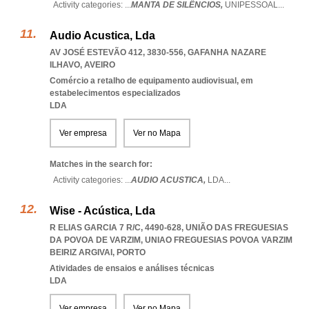
Activity categories: ...
MANTA DE SILÊNCIOS,
UNIPESSOAL
...
Audio Acustica, Lda
AV JOSÉ ESTEVÃO 412, 3830-556
,
GAFANHA NAZARE
ILHAVO
,
AVEIRO
Comércio a retalho de equipamento audiovisual, em
estabelecimentos especializados
LDA
Ver empresa
Ver no Mapa
Matches in the search for:
Activity categories: ...
AUDIO ACUSTICA,
LDA
...
Wise - Acústica, Lda
R ELIAS GARCIA 7 R/C, 4490-628, UNIÃO DAS FREGUESIAS
DA POVOA DE VARZIM
,
UNIAO FREGUESIAS POVOA VARZIM
BEIRIZ ARGIVAI
,
PORTO
Atividades de ensaios e análises técnicas
LDA
Ver empresa
Ver no Mapa