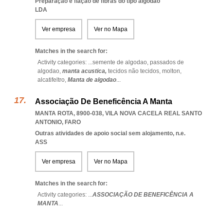
Preparação e fiação de fibras do tipo algodão
LDA
Ver empresa
Ver no Mapa
Matches in the search for:
Activity categories: ...
semente de algodao,
passados de
algodao,
manta acustica,
tecidos não tecidos,
molton,
alcatifeltro,
Manta de algodao
...
Associação De Beneficência A Manta
MANTA ROTA, 8900-038
,
VILA NOVA CACELA REAL SANTO
ANTONIO
,
FARO
Outras atividades de apoio social sem alojamento, n.e.
ASS
Ver empresa
Ver no Mapa
Matches in the search for:
Activity categories: ...
ASSOCIAÇÃO DE BENEFICÊNCIA A
MANTA
...