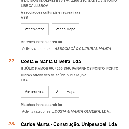
R DO MONTE OLIVETE 30 3ºA, 1200-280
,
SANTO ANTONIO
LISBOA
,
LISBOA
Associações culturais e recreativas
ASS
Ver empresa
Ver no Mapa
Matches in the search for:
Activity categories: ...
ASSOCIAÇÃO CULTURAL MANTA
...
Costa & Manta Oliveira, Lda
R JÚLIO RAMOS 60, 4200-359
,
PARANHOS PORTO
,
PORTO
Outras atividades de saúde humana, n.e.
LDA
Ver empresa
Ver no Mapa
Matches in the search for:
Activity categories: ...
COSTA & MANTA OLIVEIRA,
LDA
...
Carlos Manta - Construção, Unipessoal, Lda