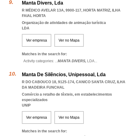
Manta Divers, Lda
R MÉDICO AVELAR 13A, 9900-117
,
HORTA MATRIZ
,
ILHA
FAIAL HORTA
Organização de atividades de animação turística
LDA
Ver empresa
Ver no Mapa
Matches in the search for:
Activity categories: ...
MANTA DIVERS,
LDA
...
Manta De Silêncios, Unipessoal, Lda
R DO CABOUCO 18, 9125-174
,
CANICO SANTA CRUZ
,
ILHA
DA MADEIRA FUNCHAL
Comércio a retalho de têxteis, em estabelecimentos
especializados
UNIP
Ver empresa
Ver no Mapa
Matches in the search for: