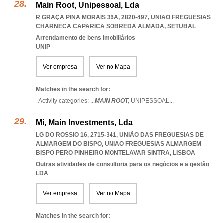
Main Root, Unipessoal, Lda
R GRAÇA PINA MORAIS 36A, 2820-497
,
UNIAO FREGUESIAS
CHARNECA CAPARICA SOBREDA ALMADA
,
SETUBAL
Arrendamento de bens imobiliários
UNIP
Ver empresa
Ver no Mapa
Matches in the search for:
Activity categories: ...
MAIN ROOT,
UNIPESSOAL
...
Mi, Main Investments, Lda
LG DO ROSSIO 16, 2715-341, UNIÃO DAS FREGUESIAS DE
ALMARGEM DO BISPO
,
UNIAO FREGUESIAS ALMARGEM
BISPO PERO PINHEIRO MONTELAVAR SINTRA
,
LISBOA
Outras atividades de consultoria para os negócios e a gestão
LDA
Ver empresa
Ver no Mapa
Matches in the search for: