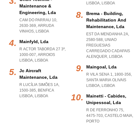
LISBOA
,
LISBOA
Maintenance &
Engineering, Lda
Brema - Building,
Rehabilitation And
CAM DO PARRAU 10,
2630-369
,
ARRUDA
Maintenance, Lda
VINHOS
,
LISBOA
EST DA MENDANHA 2A,
2580-588
,
UNIAO
Mainfyld, Lda
FREGUESIAS
R ACTOR TABORDA 27 3º,
CARREGADO CADAFAIS
1000-007
,
ARROIOS
ALENQUER
,
LISBOA
LISBOA
,
LISBOA
Maingoal, Lda
Jc Aircraft
R VILA SENA 1, 1800-356
,
Maintenance, Lda
SANTA MARIA OLIVAIS
R LUCÍLIA SIMÕES 1A,
LISBOA
,
LISBOA
1500-385
,
BENFICA
Mainetti - Cabides,
LISBOA
,
LISBOA
Unipessoal, Lda
R DE FERRONHO 75,
4475-703
,
CASTELO MAIA
,
PORTO