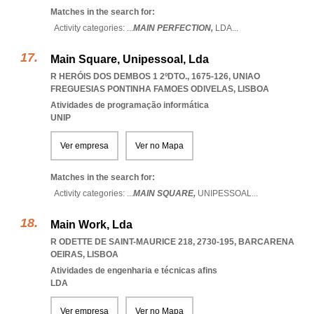
Matches in the search for:
Activity categories: ...
MAIN PERFECTION,
LDA
...
Main Square, Unipessoal, Lda
R HERÓIS DOS DEMBOS 1 2ºDTO., 1675-126
,
UNIAO
FREGUESIAS PONTINHA FAMOES ODIVELAS
,
LISBOA
Atividades de programação informática
UNIP
Ver empresa
Ver no Mapa
Matches in the search for:
Activity categories: ...
MAIN SQUARE,
UNIPESSOAL
...
Main Work, Lda
R ODETTE DE SAINT-MAURICE 218, 2730-195
,
BARCARENA
OEIRAS
,
LISBOA
Atividades de engenharia e técnicas afins
LDA
Ver empresa
Ver no Mapa