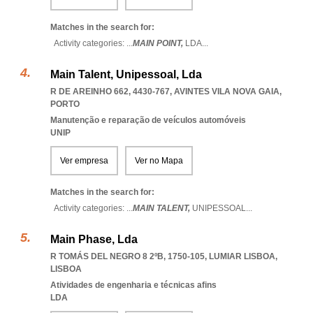
Matches in the search for:
Activity categories: ...
MAIN POINT,
LDA
...
Main Talent, Unipessoal, Lda
R DE AREINHO 662, 4430-767
,
AVINTES VILA NOVA GAIA
,
PORTO
Manutenção e reparação de veículos automóveis
UNIP
Ver empresa
Ver no Mapa
Matches in the search for:
Activity categories: ...
MAIN TALENT,
UNIPESSOAL
...
Main Phase, Lda
R TOMÁS DEL NEGRO 8 2ºB, 1750-105
,
LUMIAR LISBOA
,
LISBOA
Atividades de engenharia e técnicas afins
LDA