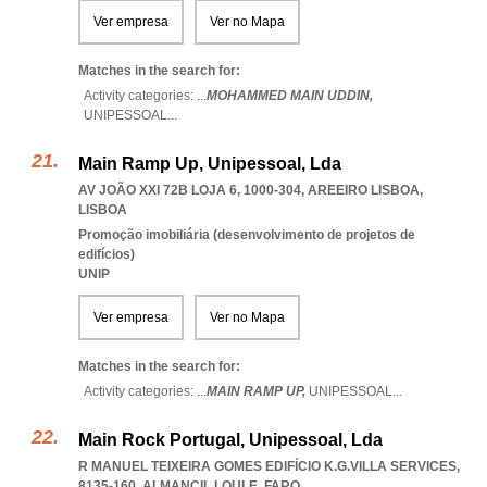
Ver empresa
Ver no Mapa
Matches in the search for:
Activity categories: ...
MOHAMMED MAIN UDDIN,
UNIPESSOAL
...
Main Ramp Up, Unipessoal, Lda
AV JOÃO XXI 72B LOJA 6, 1000-304
,
AREEIRO LISBOA
,
LISBOA
Promoção imobiliária (desenvolvimento de projetos de
edifícios)
UNIP
Ver empresa
Ver no Mapa
Matches in the search for:
Activity categories: ...
MAIN RAMP UP,
UNIPESSOAL
...
Main Rock Portugal, Unipessoal, Lda
R MANUEL TEIXEIRA GOMES EDIFÍCIO K.G.VILLA SERVICES,
8135-160
,
ALMANCIL LOULE
,
FARO