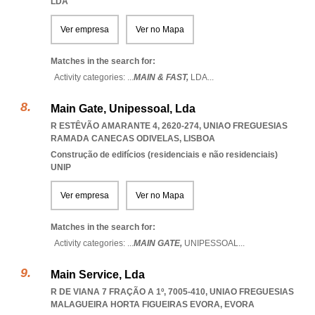
LDA
Ver empresa
Ver no Mapa
Matches in the search for:
Activity categories: ...
MAIN & FAST,
LDA
...
Main Gate, Unipessoal, Lda
R ESTÊVÃO AMARANTE 4, 2620-274
,
UNIAO FREGUESIAS
RAMADA CANECAS ODIVELAS
,
LISBOA
Construção de edifícios (residenciais e não residenciais)
UNIP
Ver empresa
Ver no Mapa
Matches in the search for:
Activity categories: ...
MAIN GATE,
UNIPESSOAL
...
Main Service, Lda
R DE VIANA 7 FRAÇÃO A 1º, 7005-410
,
UNIAO FREGUESIAS
MALAGUEIRA HORTA FIGUEIRAS EVORA
,
EVORA