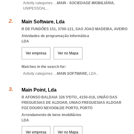
Activity categories: ...
MAIN - SOCIEDADE IMOBILIÁRIA,
UNIPESSOAL
...
Main Software, Lda
R DE FUNDÕES 151, 3700-121
,
SAO JOAO MADEIRA
,
AVEIRO
Atividades de programação informática
LDA
Ver empresa
Ver no Mapa
Matches in the search for:
Activity categories: ...
MAIN SOFTWARE,
LDA
...
Main Point, Lda
R AFONSO BALDAIA 326 5ºDTO., 4150-016, UNIÃO DAS
FREGUESIAS DE ALDOAR
,
UNIAO FREGUESIAS ALDOAR
FOZ DOURO NEVOGILDE PORTO
,
PORTO
Arrendamento de bens imobiliários
LDA
Ver empresa
Ver no Mapa