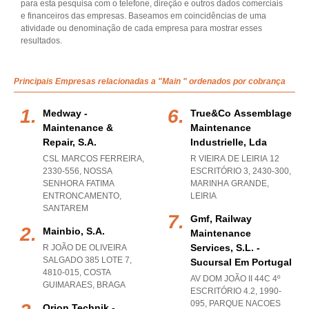
para esta pesquisa com o telefone, direção e outros dados comerciais
e financeiros das empresas. Baseamos em coincidências de uma
atividade ou denominação de cada empresa para mostrar esses
resultados.
Principais Empresas relacionadas a "Main " ordenados por cobrança
Medway -
True&co Assemblage
Maintenance &
Maintenance
Repair, S.a.
Industrielle, Lda
CSL MARCOS FERREIRA,
R VIEIRA DE LEIRIA 12
2330-556
,
NOSSA
ESCRITÓRIO 3, 2430-300
,
SENHORA FATIMA
MARINHA GRANDE
,
ENTRONCAMENTO
,
LEIRIA
SANTAREM
Gmf, Railway
Mainbio, S.a.
Maintenance
Services, S.l. -
R JOÃO DE OLIVEIRA
SALGADO 385 LOTE 7,
Sucursal Em Portugal
4810-015
,
COSTA
AV DOM JOÃO II 44C 4º
GUIMARAES
,
BRAGA
ESCRITÓRIO 4.2, 1990-
095
,
PARQUE NACOES
Orion Technik -