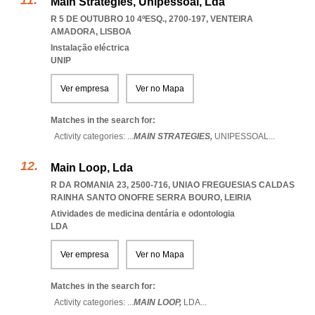
Main Strategies, Unipessoal, Lda
R 5 DE OUTUBRO 10 4ºESQ., 2700-197
,
VENTEIRA
AMADORA
,
LISBOA
Instalação eléctrica
UNIP
Ver empresa
Ver no Mapa
Matches in the search for:
Activity categories: ...
MAIN STRATEGIES,
UNIPESSOAL
...
Main Loop, Lda
R DA ROMANIA 23, 2500-716
,
UNIAO FREGUESIAS CALDAS
RAINHA SANTO ONOFRE SERRA BOURO
,
LEIRIA
Atividades de medicina dentária e odontologia
LDA
Ver empresa
Ver no Mapa
Matches in the search for:
Activity categories: ...
MAIN LOOP,
LDA
...