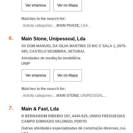
Ver empresa
Ver no Mapa
Matches in the search for:
Activity categories: ...
MAIN PHASE,
LDA
...
Main Stone, Unipessoal, Lda
AV DOM MANUEL DA SILVA MARTINS 33 R/C C SALA 1, 2970-
585
,
CASTELO SESIMBRA
,
SETUBAL
Atividades de mediação imobiliária
UNIP
Ver empresa
Ver no Mapa
Matches in the search for:
Activity categories: ...
MAIN STONE,
UNIPESSOAL
...
Main & Fast, Lda
R BERNARDIM RIBEIRO 197, 4440-025
,
UNIAO FREGUESIAS
CAMPO SOBRADO VALONGO
,
PORTO
Outras atividades especializadas de construção diversas, n.e.