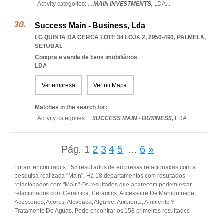
Activity categories: ...
MAIN INVESTMENTS,
LDA
...
Success Main - Business, Lda
LG QUINTA DA CERCA LOTE 34 LOJA 2, 2950-490
,
PALMELA
,
SETUBAL
Compra e venda de bens imobiliários
LDA
Ver empresa
Ver no Mapa
Matches in the search for:
Activity categories: ...
SUCCESS MAIN - BUSINESS,
LDA
...
Pág.
1
2
3
4
5
...
6
»
Foram encontrados 158 resultados de empresas relacionadas com a
pesquisa realizada "Main". Há 18 departamentos com resultados
relacionados com "Main".Os resultados que aparecem podem estar
relacionados com Ceramica, Ceramics, Accessoire De Maroquinerie,
Acessorios, Acores, Alcobaca, Algarve, Ambiente, Ambiente Y
Tratamento De Aguas. Pode encontrar os 158 primeiros resultados