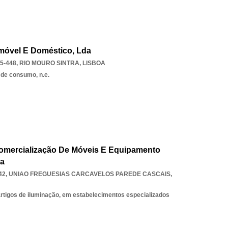
móvel E Doméstico, Lda
5-448
,
RIO MOURO SINTRA
,
LISBOA
 de consumo, n.e.
Comercialização De Móveis E Equipamento
da
42
,
UNIAO FREGUESIAS CARCAVELOS PAREDE CASCAIS
,
 artigos de iluminação, em estabelecimentos especializados