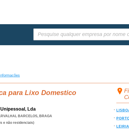
Pesquisar:
informações
F
ca para Lixo Domestico
C
 Unipessoal, Lda
LISBO
ARVALHAL BARCELOS
,
BRAGA
PORT
s e não residenciais)
LEIRI