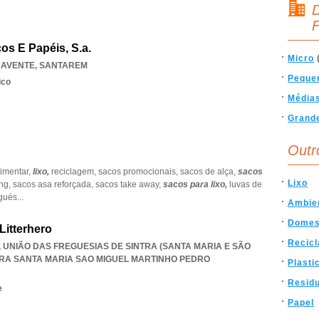
D
F
cos E Papéis, S.a.
Micro
AVENTE
,
SANTAREM
Peque
ico
Média
Grand
Outr
limentar,
lixo,
reciclagem,
sacos promocionais,
sacos de alça,
sacos
Lixo
ng,
sacos asa reforçada,
sacos take away,
sacos para lixo,
luvas de
gués
...
Ambie
Domes
Litterhero
Recic
8, UNIÃO DAS FREGUESIAS DE SINTRA (SANTA MARIA E SÃO
TRA SANTA MARIA SAO MIGUEL MARTINHO PEDRO
Plasti
Resid
e
Papel