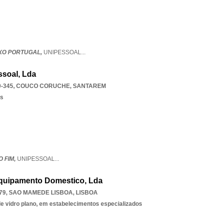
IXO PORTUGAL,
UNIPESSOAL
...
ssoal, Lda
-345
,
COUCO CORUCHE
,
SANTAREM
os
O FIM,
UNIPESSOAL
...
quipamento Domestico, Lda
79
,
SAO MAMEDE LISBOA
,
LISBOA
de vidro plano, em estabelecimentos especializados