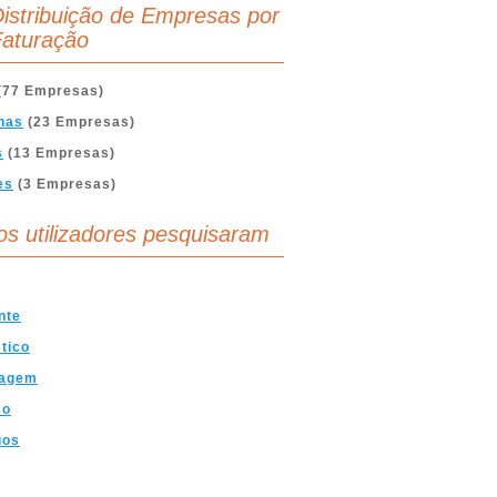
istribuição de Empresas por
aturação
(77 Empresas)
nas
(23 Empresas)
s
(13 Empresas)
es
(3 Empresas)
os utilizadores pesquisaram
nte
tico
lagem
co
uos