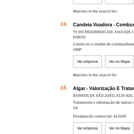
Matches in the search for:
Candeia Voadora - Combus
TV DO REGUENGO 230, 4410-026
,
PORTO
Comércio a retalho de combustívei
UNIP
Ver empresa
Ver no Mapa
Matches in the search for:
Algar - Valorização E Trat
BARROS DE SÃO JOÃO, 8135-026
,
Tratamento e eliminação de outros 
SA
Designação comercial: ALGAR
Ver empresa
Ver no Mapa