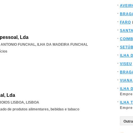
AVEIR
BRAG
FARO
SANT
pessoal, Lda
COIM
 ANTONIO FUNCHAL
,
ILHA DA MADEIRA FUNCHAL
SETÚ
ícios
ILHA 
VISEU
BRAG
VIANA
ILHA 
Empre
al, Lda
OIOS LISBOA
,
LISBOA
ILHA 
Empre
ado de produtos alimentares, bebidas e tabaco