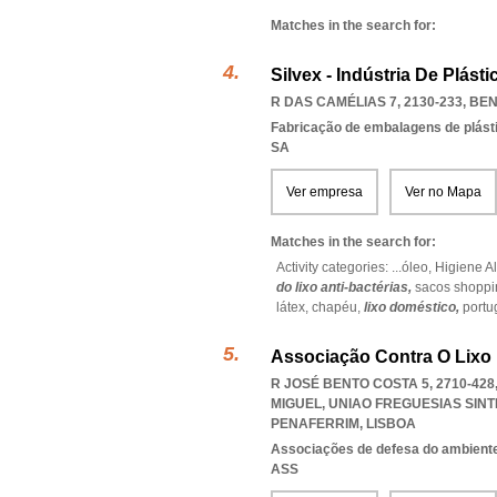
Matches in the search for:
Silvex - Indústria De Plásti
R DAS CAMÉLIAS 7, 2130-233
,
BEN
Fabricação de embalagens de plást
SA
Ver empresa
Ver no Mapa
Matches in the search for:
Activity categories: ...
óleo,
Higiene A
do lixo anti-bactérias,
sacos shoppi
látex,
chapéu,
lixo doméstico,
portu
Associação Contra O Lixo 
R JOSÉ BENTO COSTA 5, 2710-42
MIGUEL
,
UNIAO FREGUESIAS SIN
PENAFERRIM
,
LISBOA
Associações de defesa do ambient
ASS