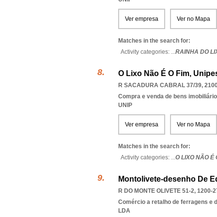
Ver empresa
Ver no Mapa
Matches in the search for:
Activity categories: ...
RAINHA DO L
O Lixo Não É O Fim, Unipe
R SACADURA CABRAL 37/39, 2100
Compra e venda de bens imobiliári
UNIP
Ver empresa
Ver no Mapa
Matches in the search for:
Activity categories: ...
O LIXO NÃO É 
Montolivete-desenho De E
R DO MONTE OLIVETE 51-2, 1200-2
Comércio a retalho de ferragens e 
LDA