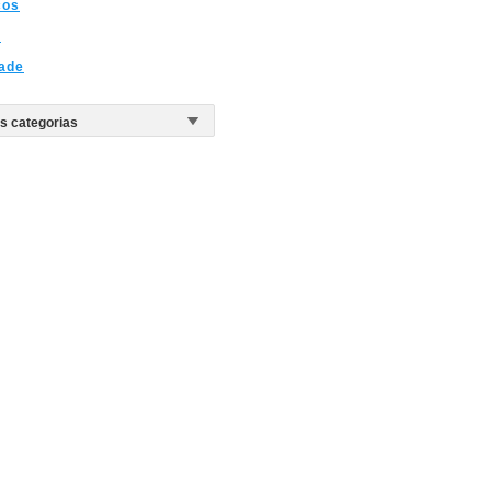
cos
o
ade