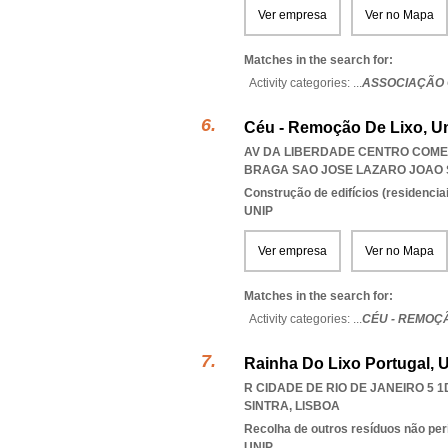
Ver empresa
Ver no Mapa
Matches in the search for:
Activity categories: ...
ASSOCIAÇÃO 
Céu - Remoção De Lixo, Un
AV DA LIBERDADE CENTRO COMER
BRAGA SAO JOSE LAZARO JOAO
Construção de edifícios (residenciai
UNIP
Ver empresa
Ver no Mapa
Matches in the search for:
Activity categories: ...
CÉU - REMOÇÃ
Rainha Do Lixo Portugal, 
R CIDADE DE RIO DE JANEIRO 5 1D
SINTRA
,
LISBOA
Recolha de outros resíduos não pe
UNIP