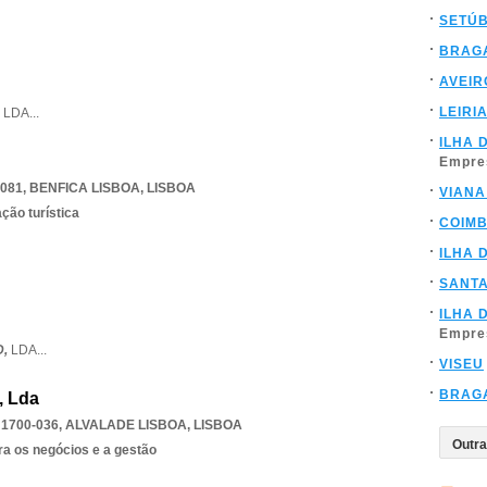
SETÚ
BRAG
AVEIR
LEIRI
,
LDA
...
ILHA 
Empre
-081
,
BENFICA LISBOA
,
LISBOA
VIANA
ção turística
COIM
ILHA 
SANT
ILHA 
Empre
D,
LDA
...
VISEU
BRAG
, Lda
 1700-036
,
ALVALADE LISBOA
,
LISBOA
ra os negócios e a gestão