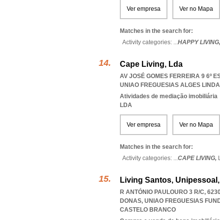
Ver empresa
Ver no Mapa
Matches in the search for:
Activity categories: ...
HAPPY LIVING
Cape Living, Lda
AV JOSÉ GOMES FERREIRA 9 6º E
UNIAO FREGUESIAS ALGES LIND
Atividades de mediação imobiliária
LDA
Ver empresa
Ver no Mapa
Matches in the search for:
Activity categories: ...
CAPE LIVING,
Living Santos, Unipessoal
R ANTÓNIO PAULOURO 3 R/C, 623
DONAS
,
UNIAO FREGUESIAS FUN
CASTELO BRANCO