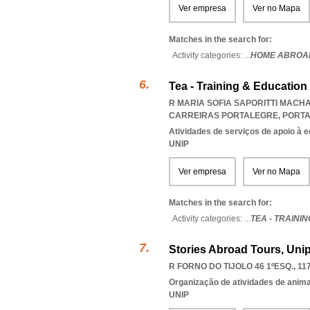
Ver empresa
Ver no Mapa
Matches in the search for:
Activity categories: ...
HOME ABROAD
Tea - Training & Education
R MARIA SOFIA SAPORITTI MACHA
CARREIRAS PORTALEGRE
,
PORT
Atividades de serviços de apoio à 
UNIP
Ver empresa
Ver no Mapa
Matches in the search for:
Activity categories: ...
TEA - TRAINI
Stories Abroad Tours, Uni
R FORNO DO TIJOLO 46 1ºESQ., 11
Organização de atividades de anima
UNIP