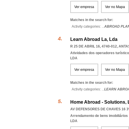
Ver empresa
Ver no Mapa
Matches in the search for:
Activity categories: ...
ABROAD PLA
Learn Abroad La, Lda
R 25 DE ABRIL 16, 4740-012
,
ANTA
Atividades dos operadores turístic
LDA
Ver empresa
Ver no Mapa
Matches in the search for:
Activity categories: ...
LEARN ABROA
Home Abroad - Solutions, 
AV DEFENSORES DE CHAVES 16 3º
Arrendamento de bens imobiliários
LDA