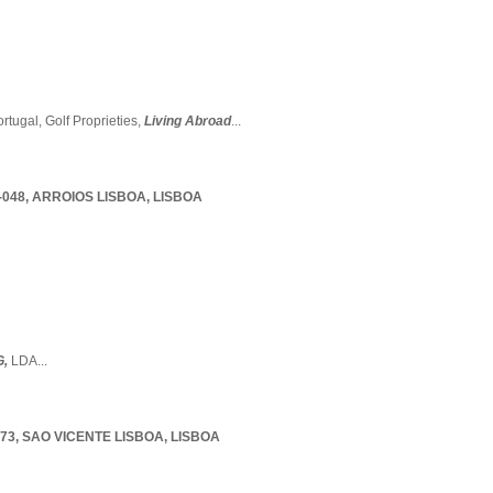
ortugal,
Golf Proprieties,
Living Abroad
...
-048
,
ARROIOS LISBOA
,
LISBOA
G,
LDA
...
473
,
SAO VICENTE LISBOA
,
LISBOA