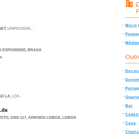
D
F
Micro
NET,
UNIPESSOAL
...
Peque
Média
S ESPOSENDE
,
BRAGA
Outr
os
Decor
Desig
Portug
D LA,
LDA
...
Quart
Bar
Lda
Cadei
DTO, 1000-117
,
ARROIOS LISBOA
,
LISBOA
Casa
Chairs