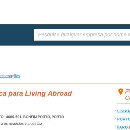
Pesquisar:
informações
Fi
ca para Living Abroad
C
LISBO
., 4000-501
,
BONFIM PORTO
,
PORTO
PORT
ra os negócios e a gestão
FARO