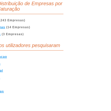
istribuição de Empresas por
aturação
(243 Empresas)
nas
(14 Empresas)
s
(3 Empresas)
os utilizadores pesquisaram
acao
n
al
o
ras