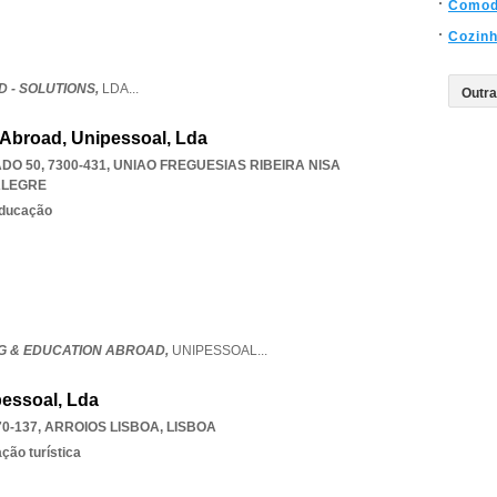
Como
Cozin
 - SOLUTIONS,
LDA
...
 Abroad, Unipessoal, Lda
DO 50, 7300-431
,
UNIAO FREGUESIAS RIBEIRA NISA
ALEGRE
educação
NG & EDUCATION ABROAD,
UNIPESSOAL
...
pessoal, Lda
70-137
,
ARROIOS LISBOA
,
LISBOA
ção turística