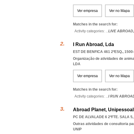
Ver empresa
Ver no Mapa
Matches in the search for:
Activity categories: ...
LIVE ABROAD
I Run Abroad, Lda
EST DE BENFICA 461 2ºESQ., 1500
Organização de atividades de anima
LDA
Ver empresa
Ver no Mapa
Matches in the search for:
Activity categories: ...
I RUN ABROA
Abroad Planet, Unipessoal
PC DE ALVALADE 6 2ºFTE. SALA 5,
Outras atividades de consultoria pa
UNIP