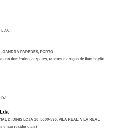
,
LDA
...
1
,
GANDRA PAREDES
,
PORTO
 uso doméstico, carpetes, tapetes e artigos de iluminação
LDA
...
 Lda
L D. DINIS LOJA 10, 5000-596
,
VILA REAL
,
VILA REAL
s e não residenciais)