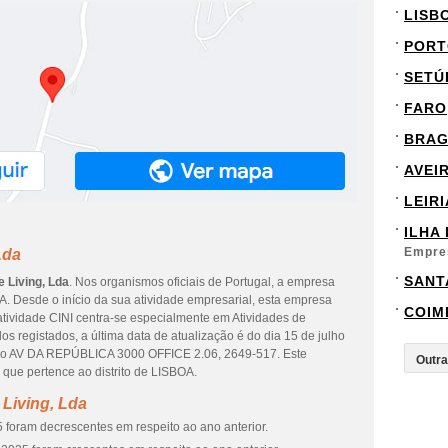
LISB
PORT
SETÚ
FARO
BRA
AVEI
LEIRI
ILHA
Empre
Lda
SANT
e Living, Lda
. Nos organismos oficiais de Portugal, a empresa
. Desde o início da sua atividade empresarial, esta empresa
COIM
atividade CINI centra-se especialmente em Atividades de
s registados, a última data de atualização é do dia 15 de julho
ço AV DA REPÚBLICA 3000 OFFICE 2.06, 2649-517. Este
e pertence ao distrito de LISBOA.
 Living, Lda
 foram decrescentes em respeito ao ano anterior.