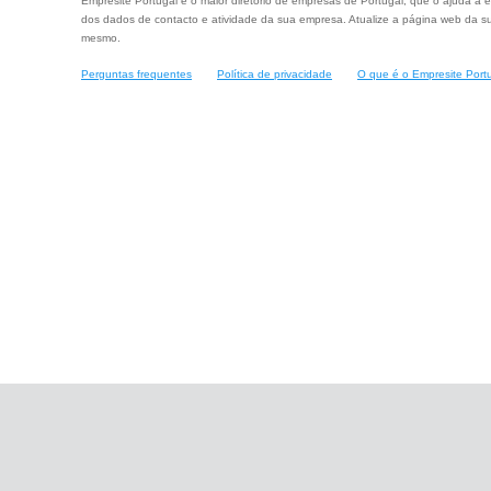
Empresite Portugal é o maior diretório de empresas de Portugal, que o ajuda a e
dos dados de contacto e atividade da sua empresa. Atualize a página web da su
mesmo.
Perguntas frequentes
Política de privacidade
O que é o Empresite Port