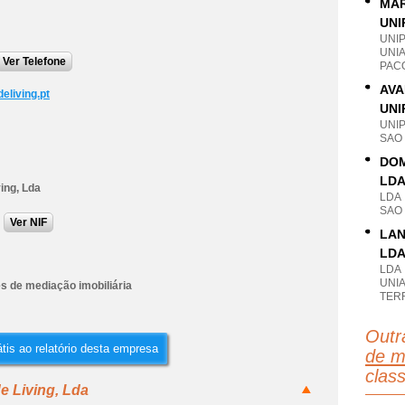
MAR
UNI
UNI
UNI
Ver Telefone
PACO
AVA
eliving.pt
UNI
UNI
SAO 
DOM
LD
ving, Lda
LDA
SAO
Ver NIF
LAN
LD
LDA
UNI
s de mediação imobiliária
TER
Outr
tis ao relatório desta empresa
de m
clas
e Living, Lda