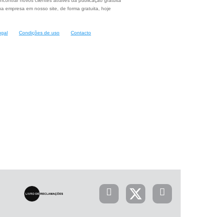
ncontrar novos clientes através da publicação gratuita
a empresa em nosso site, de forma gratuita, hoje
ugal
Condições de uso
Contacto