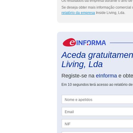
Os resultados da empresa durante o ano de 
Se deseja obter mais informação comercial d
relatório da empresa
Inside Living, Lda.
Aceda gratuitament
Living, Lda
Registe-se na
eInforma
e obt
Em 10 segundos terá acesso ao relatório de 
Nome e apelidos
Email
NIF