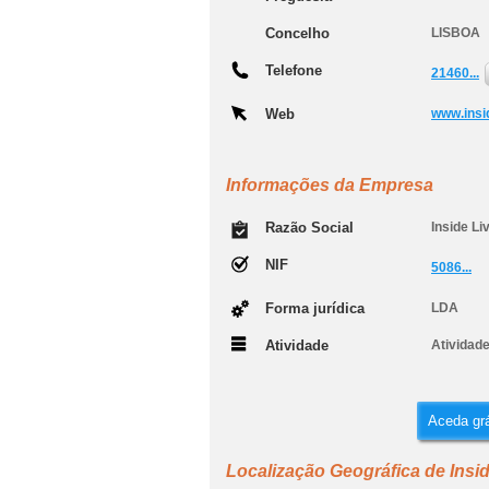
Concelho
LISBOA
Telefone
21460...
Web
www.insid
Informações da Empresa
Razão Social
Inside Li
NIF
5086...
Forma jurídica
LDA
Atividade
Atividade
Aceda grá
Localização Geográfica de Insid