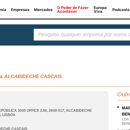
Pesquisar:
ária, ALCABIDECHE CASCAIS
Outr
MAP
PÚBLICA 3000 OFFICE 2.06, 2649-517
,
ALCABIDECHE
BEN
S
,
LISBOA
LDA
BENF
DECHE CASCAIS