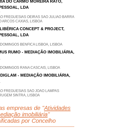
IA DO CARMO MOREIRA RATO,
PESSOAL, LDA
P
AO FREGUESIAS OEIRAS SAO JULIAO BARRA
 ARCOS CAXIAS, LISBOA
LIBÉRICA CONCEPT & PROJECT,
PESSOAL, LDA
P
DOMINGOS BENFICA LISBOA, LISBOA
US RUMO - MEDIAÇÃO IMOBILIÁRIA,
A
 DOMINGOS RANA CASCAIS, LISBOA
DIGLAM - MEDIAÇÃO IMOBILIÁRIA,
A
AO FREGUESIAS SAO JOAO LAMPAS
RUGEM SINTRA, LISBOA
as empresas de "
Atividades
ediação imobiliária
"
sificadas por Concelho