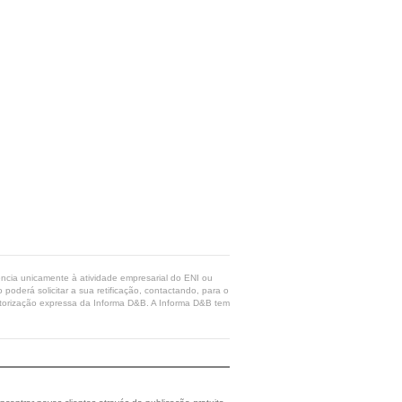
rência unicamente à atividade empresarial do ENI ou
poderá solicitar a sua retificação, contactando, para o
 autorização expressa da Informa D&B. A Informa D&B tem