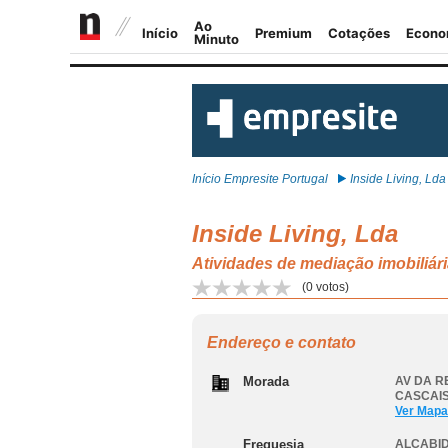
Início Empresite Portugal
Inside Living, Lda
Inside Living, Lda
Atividades de mediação imobili
(
0
votos)
Endereço e contato
Morada
AV DA RE
CASCAI
Ver Mapa
Freguesia
ALCABI