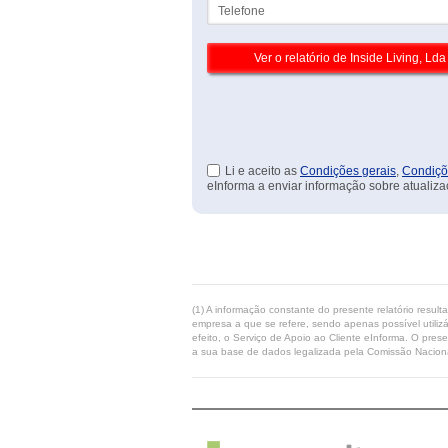
Telefone
Li e aceito as
Condições gerais
,
Condiçõ
eInforma a enviar informação sobre atualiza
(1) A informação constante do presente relatório resul
empresa a que se refere, sendo apenas possível utilizá
efeito, o Serviço de Apoio ao Cliente eInforma. O pres
a sua base de dados legalizada pela Comissão Naciona