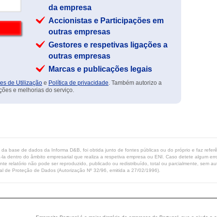
da empresa
Accionistas e Participações em
outras empresas
Gestores e respetivas ligações a
outras empresas
Marcas e publicações legais
es de Utilização
e
Política de privacidade
. Também autorizo a
ções e melhorias do serviço.
ta da base de dados da Informa D&B, foi obtida junto de fontes públicas ou do próprio e faz refe
-la dentro do âmbito empresarial que realiza a respetiva empresa ou ENI. Caso detete algum erro 
ente relatório não pode ser reproduzido, publicado ou redistribuído, total ou parcialmente, sem
l de Proteção de Dados (Autorização Nº 32/96, emitida a 27/02/1996).